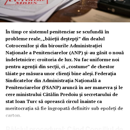
unei plângeri penale din 06/24/2024, o mamă îngrozită
a sesizat pătrunderea unui intrus în curte, care „pândea”
la geamul dormitorului unde se afla fiica sa minoră.
Reacția „profesionistă” a IPJ Prahova S.R.L.?
În timp ce sistemul penitenciar se scufundă în
Comandantul
Stoican Bogdan
, poreclit pe bună
probleme reale, „băieții deștepți” din dealul
dreptate „Pinocchio”, a transformat drama femeii într-o
Cotrocenilor și din birourile Administrației
oportunitate de hărțuire și paranoia administrativă. În
Naționale a Penitenciarelor (ANP) și-au găsit o nouă
loc să verifice camerele video de la spălătoria vis-a-vis,
îndeletnicire: croitoria de lux. Nu fac uniforme noi
Stoican a cerut victimei numărul de telefon personal
pentru agenții din secții, ci „costume” de chestor
(ignorând numărul oficial al secției), a început să-i
tăiate pe măsura unor clienți bine aleși. Federația
trimită poze cu agentul S.A. (un subaltern pe care
Sindicatelor din Administrația Națională a
Stoican, într-o criză de gelozie profesională, voia să-l
Penitenciarelor (FSANP) aruncă în aer manevra și le
prindă „cu mâța-n sac”) și, culmea tupeului, a livrat
cere ministrului Cătălin Predoiu și secretarului de
numărul victimei direct mamei suspectului, fără niciun
stat Ioan Turc să oprească circul înainte ca
acord! În timp ce victima tremură în casă, Stoican
meritocrația să fie îngropată definitiv sub epoleți de
Bogdan face „anchetă” printre agenți să vadă cine-l
carton.
minte, dovedind că la Băicoi, siguranța cetățeanului e
subordonată setei de control a unui șef cu apucături de
Bâlciul procedural: Când Consiliul de