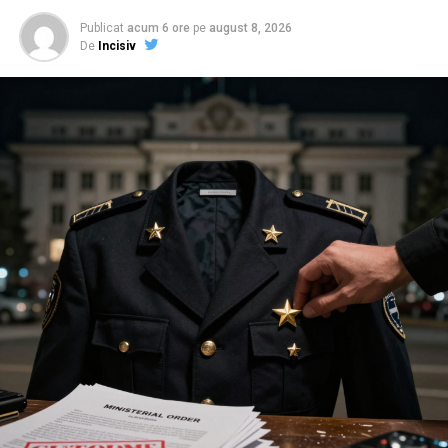
Publicat
acum 6 ore
pe
august 8, 2026
De
Incisiv
Cea mai recentă noutate din acest circuit al mizeriei vine
de la Poliția Orașului Băicoi, unde comanda pare să fi
confundat fișa postului cu aplicațiile de dating. Conform