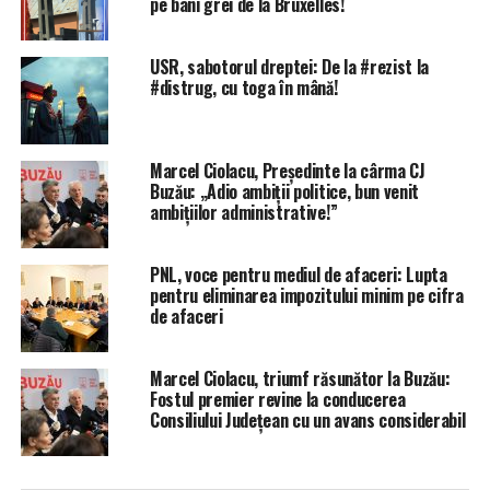
pe bani grei de la Bruxelles!
USR, sabotorul dreptei: De la #rezist la
#distrug, cu toga în mână!
Marcel Ciolacu, Președinte la cârma CJ
Buzău: „Adio ambiții politice, bun venit
ambițiilor administrative!”
PNL, voce pentru mediul de afaceri: Lupta
pentru eliminarea impozitului minim pe cifra
de afaceri
Marcel Ciolacu, triumf răsunător la Buzău:
Fostul premier revine la conducerea
Consiliului Județean cu un avans considerabil