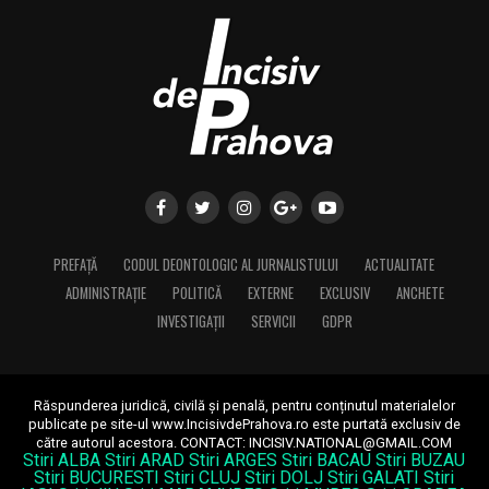
PREFAȚĂ
CODUL DEONTOLOGIC AL JURNALISTULUI
ACTUALITATE
ADMINISTRAȚIE
POLITICĂ
EXTERNE
EXCLUSIV
ANCHETE
INVESTIGAȚII
SERVICII
GDPR
Răspunderea juridică, civilă și penală, pentru conținutul materialelor
publicate pe site-ul www.IncisivdePrahova.ro este purtată exclusiv de
către autorul acestora.
CONTACT: INCISIV.NATIONAL@GMAIL.COM
Stiri ALBA
Stiri ARAD
Stiri ARGES
Stiri BACAU
Stiri BUZAU
Stiri BUCURESTI
Stiri CLUJ
Stiri DOLJ
Stiri GALATI
Stiri