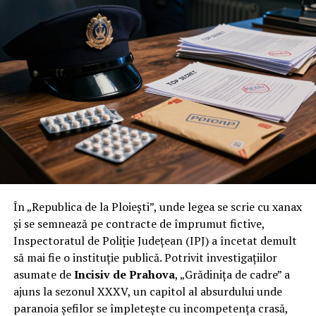
În „Republica de la Ploiești”, unde legea se scrie cu xanax
și se semnează pe contracte de împrumut fictive,
Inspectoratul de Poliție Județean (IPJ) a încetat demult
să mai fie o instituție publică. Potrivit investigațiilor
asumate de
Incisiv de Prahova
, „Grădinița de cadre” a
ajuns la sezonul XXXV, un capitol al absurdului unde
paranoia șefilor se împletește cu incompetența crasă,