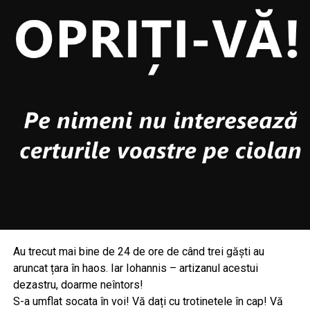
Au trecut mai bine de 24 de ore de când trei găști au
aruncat țara în haos. Iar Iohannis – artizanul acestui
dezastru, doarme neîntors!
S-a umflat socata în voi! Vă dați cu trotinetele în cap! Vă