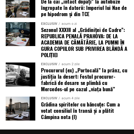
De la cai „intact dopați” la autobuze
îngropate în datorii: Imperiul lui Nae de
pe hipodrom și din TCE
EXCLUSIV
acum o zi
Sezonul XXXIII al „Grădiniței de Cadre”:
REPUBLICA PENALĂ PRAHOVA: DE LA
ACADEMIA DE CĂMĂTĂRIE, LA PUMNI ÎN
GURA COPIILOR SUB PRIVIREA BLÂNDĂ A
POLIȚIEI
EXCLUSIV
acum 2 zile
Procurorul (ex) „Portocală” la prânz, cu
justiția la desert: Fostul procuror-
fabrică de dosare se plimbă cu
Mercedes-ul pe cazul „viața bună”
EXCLUSIV
acum 4 zile
Grădina spiritelor cu băncuțe: Cum a
votat consiliul în transă și a plătit
Câmpina nota (I)