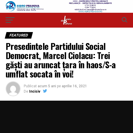
FEATURED
Presedintele Partidului Social
Democrat, Marcel Ciolacu: Trei
găști au aruncat țara în haos/S-a
umflat socata în voi!
Publicat
acum 5 ani
pe
aprilie 16, 2021
De
Incisiv