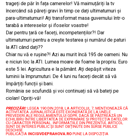
trageți de păr în fața camerelor! Vă maimuțăriți la tv
încercând să păreți gravi în timp ce dați ultimatumuri și
para-ultimatumuri! Ați transformat masa guvernului într-o
tarabă a intereselor și ifoselor voastre!
Dar pentru țară ce faceți, incompetenților?! Dar
ultimatumuri pentru a crește testarea și numărul de paturi
la ATI când dați??
Chiar nu vă e rușine?! Azi au murit încă 195 de oameni. Nu
e niciun loc la ATI. Lumea moare de foame la propriu. Euro
este 5 lei. Agricultura e la pământ. Ați depășit viteza
luminii la împrumuturi. De 4 luni nu faceți decât să vă
împărțiți funcții și bani.
România se scufundă și voi continuați să vă bateți pe
ciolan! Opriți-vă!
PRECIZĂRI:
LEGEA 190 DIN 2018, LA ARTICOLUL 7, MENŢIONEAZĂ CĂ
ACTIVITATEA JURNALISTICĂ ESTE EXONERATĂ DE LA UNELE
PREVEDERI ALE REGULAMENTULUI GDPR, DACĂ SE PĂSTREAZĂ UN
ECHILIBRU ÎNTRE LIBERTATEA DE EXPRIMARE ŞI PROTECŢIA DATELOR
CU CARACTER PERSONAL.
INFORMAȚIILE DIN PREZENTUL ARTICOL
SUNT DE INTERES PUBLIC ȘI SUNT OBȚINUTE DIN SURSE PUBLICE
DESCHISE.
PUBLICAȚIA
INCISIVDEPRAHOVA.RO
PUNE LA DISPOZIȚIA