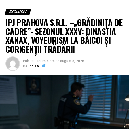
EXCLUSIV
IPJ PRAHOVA S.R.L. –„GRĂDINIȚA DE
CADRE”- SEZONUL XXXV: DINASTIA
XANAX, VOYEURISM LA BĂICOI ȘI
CORIGENȚII TRĂDĂRII
Publicat
acum 6 ore
pe
august 8, 2026
De
Incisiv