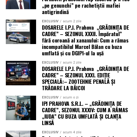
„pe genunchi” pe rachetiștii mafiei
antigrindină
EXCLUSIV
acum 2 zile
DOSARELE I.P.J. Prahova „GRĂDINIȚA DE
CADRE” – SEZONUL XXXII. Împăratul”
fără coroană al xanaxului: Cum a rămas
incompatibilul Marcel Bălan cu buza
umflată și cu DGIPI-ul la ușă
EXCLUSIV
acum 2 zile
DOSARELE I.P.J. Prahova „GRĂDINIȚA DE
CADRE” – SEZONUL XXXI. EDIȚIE
SPECIALĂ:– ZOOTEHNIE PENALĂ ȘI
TRĂDARE LA BĂICOI
EXCLUSIV
acum o zi
IPJ PRAHOVA S.R.L. – „GRĂDINIȚA DE
CADRE”, SEZONUL XXXIV: CUM A RĂMAS
„IUDA” CU BUZA UMFLATĂ ȘI CLANȚA
LINSĂ
EXCLUSIV
acum 4 zile