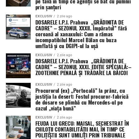
pe tavă în timp ce agenții se bat cu pumnii
Trei ani de procese pentru ce trebuia
prin șanțuri
rezolvat în 10 zile
EXCLUSIV
2 zile ago
DOSARELE I.P.J. Prahova „GRĂDINIȚA DE
CADRE” – SEZONUL XXXII. Împăratul” fără
Este de-a dreptul sfidător faptul că a fost nevoie de
coroană al xanaxului: Cum a rămas
aproape trei ani de hărțuire prin tribunale pentru un
incompatibilul Marcel Bălan cu buza
răspuns pe care Legea nr. 544/2001 îl impune în
umflată și cu DGIPI-ul la ușă
maximum 10 zile. I.G.P.R. nu doar că a pierdut procesul
EXCLUSIV
2 zile ago
pe fond și la recurs, dar a fost obligat și la plata
DOSARELE I.P.J. Prahova „GRĂDINIȚA DE
CADRE” – SEZONUL XXXI. EDIȚIE SPECIALĂ:–
cheltuielilor de judecată. Din buzunarul cui? Evident, nu
ZOOTEHNIE PENALĂ ȘI TRĂDARE LA BĂICOI
al celor care au semnat refuzurile, ci din fondurile
publice.
EXCLUSIV
2 zile ago
Procurorul (ex) „Portocală” la prânz, cu
Mesajul transmis de
Sindicatul Diamantul
este unul de
justiția la desert: Fostul procuror-fabrică
de dosare se plimbă cu Mercedes-ul pe
o claritate chirurgicală: secretul poate proteja
cazul „viața bună”
conținutul unui act, dar nu poate ascunde însăși
existența lui. Epoca în care drepturile polițiștilor erau
EXCLUSIV
2 zile ago
FEUDA LUI GRECU: MAISAL, SECHESTRAT ÎN
modificate prin „ordine fantomă” despre care nimeni nu
CHILOȚII CONTABILITĂȚII MAI, ÎN TIMP CE
știa nimic a apus. I.G.P.R. trebuie să înțeleagă că polițiștii
POLIȚIȘTII SUNT UMILIȚI PRIN TRIBUNALE