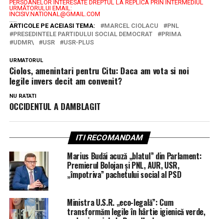
PERSOANELOR INTERESATE DREPTUL LA REPLICA PRIN INTERMEDIUL
URMĂTORULUI EMAIL:
INCISIV.NATIONAL@GMAIL.COM
.....
ARTICOLE PE ACEIASI TEMA:
MARCEL CIOLACU
PNL
PRESEDINTELE PARTIDULUI SOCIAL DEMOCRAT
PRIMA
UDMR\
USR
USR-PLUS
URMATORUL
Ciolos, amenintari pentru Citu: Daca am vota si noi
legile invers decit am convenit?
NU RATATI
OCCIDENTUL A DAMBLAGIT
ITI RECOMANDAM
Marius Budăi acuză „blatul” din Parlament:
Premierul Bolojan și PNL, AUR, USR,
„împotriva” pachetului social al PSD
Ministra U.S.R. „eco-legală”: Cum
transformăm legile în hârtie igienică verde,