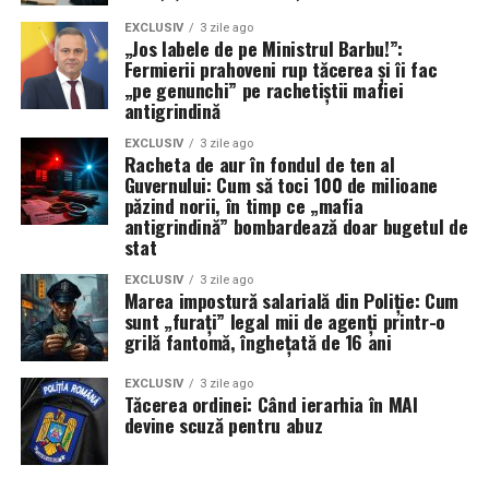
nu sunt pioni pe o tablă de șah controlată de „invizibili”,
iar justiția tocmai le-a aprins lumina în birourile unde se
EXCLUSIV
3 zile ago
„Jos labele de pe Ministrul Barbu!”:
fabricau aceste mistere administrative. Continuăm!
Fermierii prahoveni rup tăcerea și îi fac
(cerasela N.).
„pe genunchi” pe rachetiștii mafiei
antigrindină
EXCLUSIV
3 zile ago
Racheta de aur în fondul de ten al
Guvernului: Cum să toci 100 de milioane
păzind norii, în timp ce „mafia
antigrindină” bombardează doar bugetul de
stat
EXCLUSIV
3 zile ago
Marea impostură salarială din Poliție: Cum
sunt „furați” legal mii de agenți printr-o
grilă fantomă, înghețată de 16 ani
EXCLUSIV
3 zile ago
Tăcerea ordinei: Când ierarhia în MAI
devine scuză pentru abuz