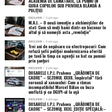
ACADEMIA DE CĂMĂTĂRIE, LA PUMNI ÎN
GURA COPIILOR SUB PRIVIREA BLÂNDĂ A
este nevoia de a preveni transferul de informații
POLIȚIEI
strategice către puteri rivale precum China. Utilizarea
unor vehicule contractuale non-tradiționale permite
EXCLUSIV
3 zile ago
M.A.I. – O nouă invenție a alchimiștilor de
ocolirea cerințelor standard de raportare publică,
stat: Cum să muți banii dintr-un buzunar în
oferind armatei o mai mare libertate de mișcare, dar și
altul și să numești asta „revoluție”
un grad sporit de discreție în cursa pentru supremație
tehnologică în spațiul cosmic.
EXCLUSIV
3 zile ago
Trei ani de nepăsare cu electroșocuri: Cum
refuză șefii poliției modernizarea oferită
pe tavă în timp ce agenții se bat cu pumnii
prin șanțuri
EXCLUSIV
3 zile ago
DOSARELE I.P.J. Prahova „GRĂDINIȚA DE
CADRE” – SEZONUL XXXII. Împăratul” fără
coroană al xanaxului: Cum a rămas
incompatibilul Marcel Bălan cu buza
umflată și cu DGIPI-ul la ușă
EXCLUSIV
3 zile ago
DOSARELE I.P.J. Prahova „GRĂDINIȚA DE
CADRE” – SEZONUL XXXI. EDIȚIE SPECIALĂ:–