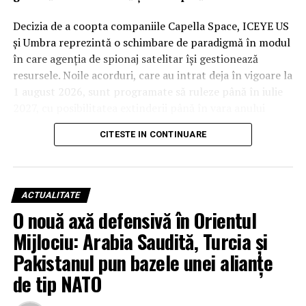
Decizia de a coopta companiile Capella Space, ICEYE US
și Umbra reprezintă o schimbare de paradigmă în modul
în care agenția de spionaj satelitar își gestionează
resursele. Noile acorduri, care au intrat deja în vigoare la
1 august 2026, sunt programate să ruleze până în iulie
2027, cu posibilitatea extinderii până în vara anului
2029. Deși valorile financiare rămân confidențiale din
CITESTE IN CONTINUARE
cauza bugetului clasificat al agenției, impactul
operațional este considerat unul major.
De la studii la operațiuni: Capella
ACTUALITATE
Space, ICEYE US și Umbra devin
O nouă axă defensivă în Orientul
Mijlociu: Arabia Saudită, Turcia și
piloni ai securității naționale
Pakistanul pun bazele unei alianțe
Această tranziție nu este una întâmplătoare, ci
de tip NATO
reprezintă evoluția firească a unor parteneriate testate
riguros în ultimii ani. Noul cadru contractual, intitulat