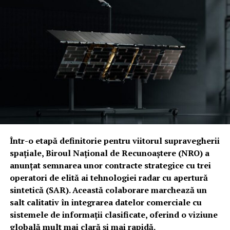
Într-o etapă definitorie pentru viitorul supravegherii
spațiale, Biroul Național de Recunoaștere (NRO) a
anunțat semnarea unor contracte strategice cu trei
operatori de elită ai tehnologiei radar cu apertură
sintetică (SAR). Această colaborare marchează un
salt calitativ în integrarea datelor comerciale cu
sistemele de informații clasificate, oferind o viziune
globală mult mai clară și mai rapidă.