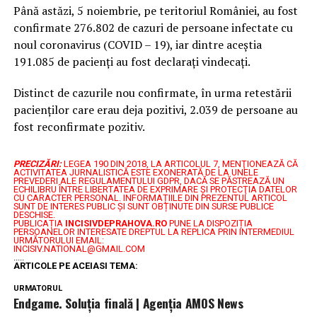
Până astăzi, 5 noiembrie, pe teritoriul României, au fost
confirmate 276.802 de cazuri de persoane infectate cu
noul coronavirus (COVID – 19), iar dintre aceștia
191.085 de pacienți au fost declarați vindecați.
Distinct de cazurile nou confirmate, în urma retestării
pacienților care erau deja pozitivi, 2.039 de persoane au
fost reconfirmate pozitiv.
PRECIZĂRI:
LEGEA 190 DIN 2018, LA ARTICOLUL 7, MENŢIONEAZĂ CĂ
ACTIVITATEA JURNALISTICĂ ESTE EXONERATĂ DE LA UNELE
PREVEDERI ALE REGULAMENTULUI GDPR, DACĂ SE PĂSTREAZĂ UN
ECHILIBRU ÎNTRE LIBERTATEA DE EXPRIMARE ŞI PROTECŢIA DATELOR
CU CARACTER PERSONAL.
INFORMAȚIILE DIN PREZENTUL ARTICOL
SUNT DE INTERES PUBLIC ȘI SUNT OBȚINUTE DIN SURSE PUBLICE
DESCHISE.
PUBLICAȚIA
INCISIVDEPRAHOVA.RO
PUNE LA DISPOZIȚIA
PERSOANELOR INTERESATE DREPTUL LA REPLICA PRIN INTERMEDIUL
URMĂTORULUI EMAIL:
INCISIV.NATIONAL@GMAIL.COM
.....
ARTICOLE PE ACEIASI TEMA:
URMATORUL
Endgame. Soluția finală | Agenţia AMOS News