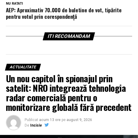
NU RATATI
AEP: Aproximativ 70.000 de buletine de vot, tipărite
pentru votul prin corespondenţă
ITI RECOMANDAM
ACTUALITATE
Un nou capitol în spionajul prin
satelit: NRO integrează tehnologia
radar comercială pentru o
monitorizare globală fără precedent
Publicat
acum 13 ore
pe
august 9, 2026
De
Incisiv