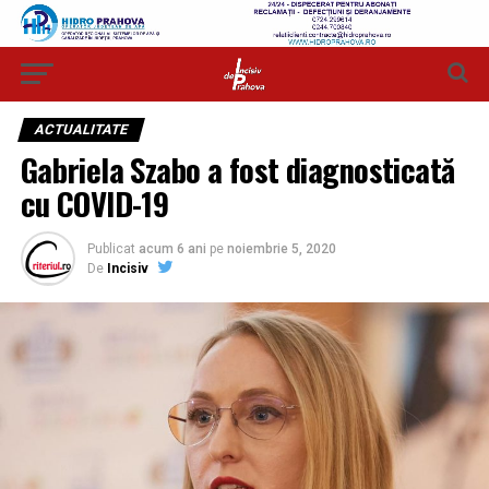
ACTUALITATE
Gabriela Szabo a fost diagnosticată
cu COVID-19
Publicat
acum 6 ani
pe
noiembrie 5, 2020
De
Incisiv