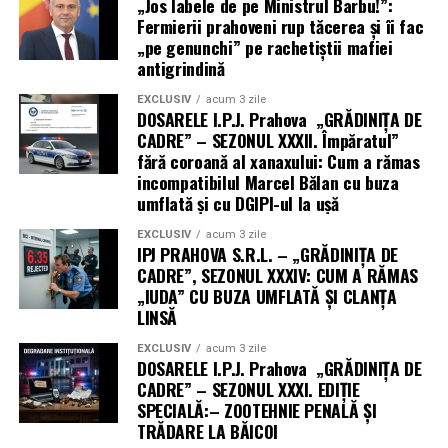
„Jos labele de pe Ministrul Barbu!”:
Fermierii prahoveni rup tăcerea și îi fac
„pe genunchi” pe rachetiștii mafiei
antigrindină
EXCLUSIV
acum 3 zile
DOSARELE I.P.J. Prahova „GRĂDINIȚA DE
CADRE” – SEZONUL XXXII. Împăratul”
fără coroană al xanaxului: Cum a rămas
incompatibilul Marcel Bălan cu buza
umflată și cu DGIPI-ul la ușă
EXCLUSIV
acum 3 zile
IPJ PRAHOVA S.R.L. – „GRĂDINIȚA DE
CADRE”, SEZONUL XXXIV: CUM A RĂMAS
„IUDA” CU BUZA UMFLATĂ ȘI CLANȚA
LINSĂ
EXCLUSIV
acum 3 zile
DOSARELE I.P.J. Prahova „GRĂDINIȚA DE
CADRE” – SEZONUL XXXI. EDIȚIE
SPECIALĂ:– ZOOTEHNIE PENALĂ ȘI
TRĂDARE LA BĂICOI