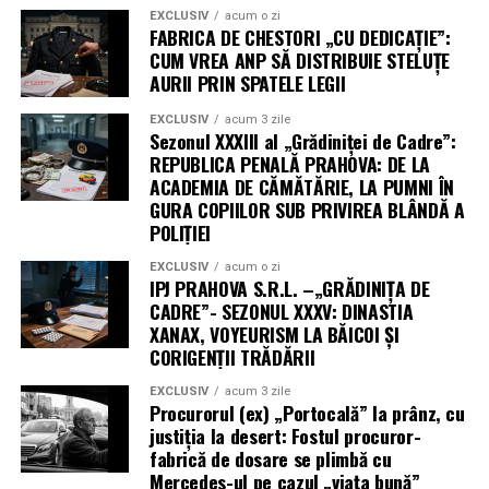
EXCLUSIV
acum o zi
FABRICA DE CHESTORI „CU DEDICAȚIE”:
CUM VREA ANP SĂ DISTRIBUIE STELUȚE
AURII PRIN SPATELE LEGII
EXCLUSIV
acum 3 zile
Sezonul XXXIII al „Grădiniței de Cadre”:
REPUBLICA PENALĂ PRAHOVA: DE LA
ACADEMIA DE CĂMĂTĂRIE, LA PUMNI ÎN
GURA COPIILOR SUB PRIVIREA BLÂNDĂ A
POLIȚIEI
EXCLUSIV
acum o zi
IPJ PRAHOVA S.R.L. –„GRĂDINIȚA DE
CADRE”- SEZONUL XXXV: DINASTIA
XANAX, VOYEURISM LA BĂICOI ȘI
CORIGENȚII TRĂDĂRII
EXCLUSIV
acum 3 zile
Procurorul (ex) „Portocală” la prânz, cu
justiția la desert: Fostul procuror-
fabrică de dosare se plimbă cu
Mercedes-ul pe cazul „viața bună”