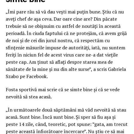
„Îmi pare rău să vă dau vești mai puțin bune. Știu că nu
aveți chef de așa ceva. Dar oare cine are? Din păcate
trebuie să ne obișnuim cu astfel de noutăți în această
perioadă. În ciuda faptului că ne protejăm, că avem grijă
de noi și de cei din jurul nostru, că respectăm cu
sfințenie măsurile impuse de autorități, iată, nu suntem
feriți în niciun fel de acest virus care ne-a dat viețile
peste cap. Am ținut să aflați despre starea mea de
sănătate de la mine și nu din alte surse”, a scris Gabriela
Szabo pe Facebook.
Fosta sportivă mai scrie că se simte bine și că se vede
nevoită să stea acasă.
„În următoarele două săptămâni mă văd nevoită să stau
acasă. Sunt bine. Încă sunt bine. Și sper să fiu așa și
peste 14 zile, când, teoretic, pot spune: ”gata, am trecut
peste această înfiorătoare încercare”. Nu știu ce să mai