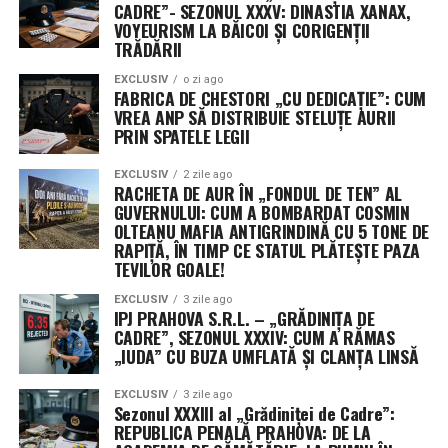
plat permite optimizarea spațiului în interiorul rachetei,
CADRE”- SEZONUL XXXV: DINASTIA XANAX,
facilitând desfășurarea rapidă a unor rețele vaste de
VOYEURISM LA BĂICOI ȘI CORIGENȚII
TRĂDĂRII
senzori, esențiale pentru detectarea țintelor mobile în
timp real.
EXCLUSIV
o zi ago
FABRICA DE CHESTORI „CU DEDICAȚIE”: CUM
VREA ANP SĂ DISTRIBUIE STELUȚE AURII
Misterul celui de-al treilea jucător: Securitatea
PRIN SPATELE LEGII
operațională ascunde identitatea unor contractori
cheie
EXCLUSIV
2 zile ago
RACHETA DE AUR ÎN „FONDUL DE TEN” AL
GUVERNULUI: CUM A BOMBARDAT COSMIN
Un aspect neobișnuit al acestui anunț este menținerea
OLTEANU MAFIA ANTIGRINDINĂ CU 5 TONE DE
sub anonimat a celui de-al treilea beneficiar al
RAPIȚĂ, ÎN TIMP CE STATUL PLĂTEȘTE PAZA
contractului. Purtătorii de cuvânt ai comandamentului
TEVILOR GOALE!
au precizat că decizia este dictată strict de protocoalele
EXCLUSIV
3 zile ago
de securitate operațională (OPSEC), menite să protejeze
IPJ PRAHOVA S.R.L. – „GRĂDINIȚA DE
profilurile misiunilor sensibile și capacitățile specifice
CADRE”, SEZONUL XXXIV: CUM A RĂMAS
„IUDA” CU BUZA UMFLATĂ ȘI CLANȚA LINSĂ
dezvoltate.
EXCLUSIV
3 zile ago
Această practică a Pentagonului, de a ascunde detaliile
Sezonul XXXIII al „Grădiniței de Cadre”:
despre contractori și valorile exacte ale premiilor,
REPUBLICA PENALĂ PRAHOVA: DE LA
devine din ce în ce mai frecventă. Justificarea oficială