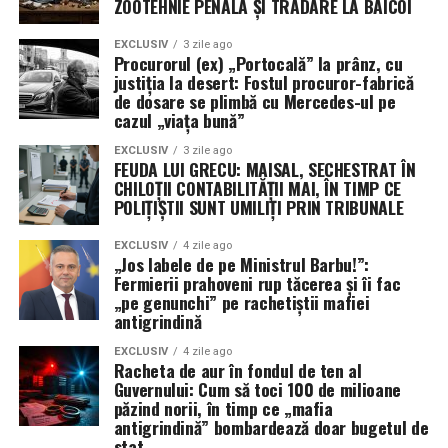
ZOOTEHNIE PENALĂ ȘI TRĂDARE LA BĂICOI
EXCLUSIV
3 zile ago
Procurorul (ex) „Portocală” la prânz, cu
justiția la desert: Fostul procuror-fabrică
de dosare se plimbă cu Mercedes-ul pe
cazul „viața bună”
EXCLUSIV
3 zile ago
FEUDA LUI GRECU: MAISAL, SECHESTRAT ÎN
CHILOȚII CONTABILITĂȚII MAI, ÎN TIMP CE
POLIȚIȘTII SUNT UMILIȚI PRIN TRIBUNALE
EXCLUSIV
4 zile ago
„Jos labele de pe Ministrul Barbu!”:
Fermierii prahoveni rup tăcerea și îi fac
„pe genunchi” pe rachetiștii mafiei
antigrindină
EXCLUSIV
4 zile ago
Racheta de aur în fondul de ten al
Guvernului: Cum să toci 100 de milioane
păzind norii, în timp ce „mafia
antigrindină” bombardează doar bugetul de
stat