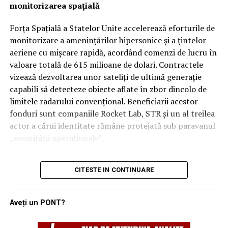
monitorizarea spațială
instantaneu.
regionali, unii analiști rămân sceptici cu privire la
aplicabilitatea imediată a clauzei de apărare colectivă.
Forța Spațială a Statelor Unite accelerează eforturile de
Rămâne de văzut dacă, în cazul unui atac iminent din
monitorizare a amenințărilor hipersonice și a țintelor
partea proxy-urilor Teheranului, Ankara și Islamabadul
aeriene cu mișcare rapidă, acordând comenzi de lucru în
vor interveni militar pentru a proteja regatul saudit,
valoare totală de 615 milioane de dolari. Contractele
transformând semnăturile de astăzi într-o realitate
vizează dezvoltarea unor sateliți de ultimă generație
operativă.
capabili să detecteze obiecte aflate în zbor dincolo de
limitele radarului convențional. Beneficiarii acestor
fonduri sunt companiile Rocket Lab, STR și un al treilea
actor a cărui identitate rămâne protejată sub paravanul
„securității operaționale”.
Această rundă de finanțare reprezintă o etapă esențială
CITESTE IN CONTINUARE
în programul SB-AMTI (Space-Based Airborne Moving
Target Indicator), un mecanism contractual flexibil
lansat în luna aprilie a acestui an. Inițiativa este
Aveți un PONT?
gestionată de biroul de portofoliu pentru detecție și
țintire spațială, având ca scop final crearea unei rețele