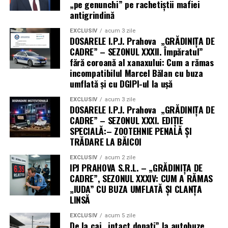
„pe genunchi” pe rachetiștii mafiei
antigrindină
EXCLUSIV
acum 3 zile
DOSARELE I.P.J. Prahova „GRĂDINIȚA DE
CADRE” – SEZONUL XXXII. Împăratul”
fără coroană al xanaxului: Cum a rămas
incompatibilul Marcel Bălan cu buza
umflată și cu DGIPI-ul la ușă
EXCLUSIV
acum 3 zile
DOSARELE I.P.J. Prahova „GRĂDINIȚA DE
CADRE” – SEZONUL XXXI. EDIȚIE
SPECIALĂ:– ZOOTEHNIE PENALĂ ȘI
TRĂDARE LA BĂICOI
EXCLUSIV
acum 2 zile
IPJ PRAHOVA S.R.L. – „GRĂDINIȚA DE
CADRE”, SEZONUL XXXIV: CUM A RĂMAS
„IUDA” CU BUZA UMFLATĂ ȘI CLANȚA
LINSĂ
EXCLUSIV
acum 5 zile
De la cai „intact dopați” la autobuze