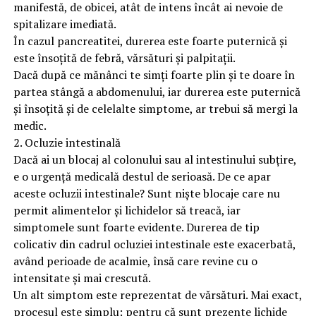
manifestă, de obicei, atât de intens încât ai nevoie de
spitalizare imediată.
În cazul pancreatitei, durerea este foarte puternică și
este însoțită de febră, vărsături și palpitații.
Dacă după ce mănânci te simți foarte plin și te doare în
partea stângă a abdomenului, iar durerea este puternică
și însoțită și de celelalte simptome, ar trebui să mergi la
medic.
2. Ocluzie intestinală
Dacă ai un blocaj al colonului sau al intestinului subțire,
e o urgență medicală destul de serioasă. De ce apar
aceste ocluzii intestinale? Sunt niște blocaje care nu
permit alimentelor și lichidelor să treacă, iar
simptomele sunt foarte evidente. Durerea de tip
colicativ din cadrul ocluziei intestinale este exacerbată,
având perioade de acalmie, însă care revine cu o
intensitate şi mai crescută.
Un alt simptom este reprezentat de vărsături. Mai exact,
procesul este simplu: pentru că sunt prezente lichide