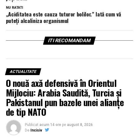
NU RATATI
„Aciditatea este cauza tuturor bolilor.” Iată cum vă
puteți alcaliniza organismul
ITI RECOMANDAM
ACTUALITATE
O nouă axă defensivă în Orientul
Mijlociu: Arabia Saudită, Turcia și
Pakistanul pun bazele unei alianțe
de tip NATO
Publicat
acum 14 ore
pe
august 8, 2026
De
Incisiv