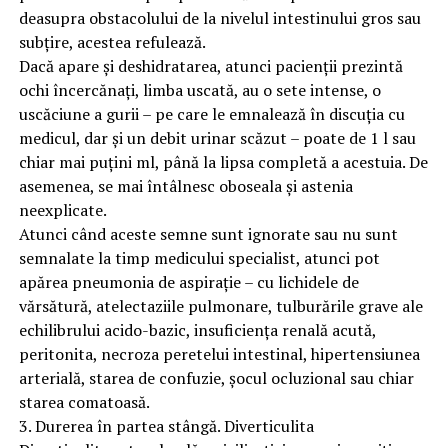
deasupra obstacolului de la nivelul intestinului gros sau
subţire, acestea refulează.
Dacă apare şi deshidratarea, atunci pacienţii prezintă
ochi încercănaţi, limba uscată, au o sete intense, o
uscăciune a gurii – pe care le emnalează în discuţia cu
medicul, dar şi un debit urinar scăzut – poate de 1 l sau
chiar mai puţini ml, până la lipsa completă a acestuia. De
asemenea, se mai întâlnesc oboseala şi astenia
neexplicate.
Atunci când aceste semne sunt ignorate sau nu sunt
semnalate la timp medicului specialist, atunci pot
apărea pneumonia de aspiraţie – cu lichidele de
vărsătură, atelectaziile pulmonare, tulburările grave ale
echilibrului acido-bazic, insuficienţa renală acută,
peritonita, necroza peretelui intestinal, hipertensiunea
arterială, starea de confuzie, şocul ocluzional sau chiar
starea comatoasă.
3. Durerea în partea stângă. Diverticulita