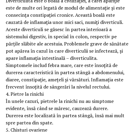
Diverticulita este o boală a civilizaţiei, a carei apariție
este de multe ori legată de modul de alimentaţie şi este
consecinţa constipației cronice. Această boală este
cauzată de inflamația unor mici saci, numiți diverticuli.
Aceste diverticuli se găsesc în partea interioară a
sistemului digestiv, în special în colon, respectiv pe
părțile slăbite ale acestuia. Problemele grave de sănătate
pot apărea în cazul în care diverticulii se infectează, şi
apare inflamația intestinală – diverticulita.
Simptomele includ febra mare, care este însoţită de
durerea caracteristică în partea stângă a abdomenului,
diaree, constipație, amețeli și vărsături. Inflamația este
frecvent însoțită de sângerări la nivelul rectului.
4. Pietre la rinichi
În unele cazuri, pietrele la rinichi nu au simptome
evidente, însă când se măresc, cauzează durere.
Durerea este localizată în partea stângă, însă mai mult
spre partea din spate.
5. Chisturi ovariene