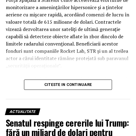
Forța Spațială a Statelor Unite accelerează eforturile de
Rămâne de văzut dacă, în cazul unui atac iminent din
monitorizare a amenințărilor hipersonice și a țintelor
partea proxy-urilor Teheranului, Ankara și Islamabadul
aeriene cu mișcare rapidă, acordând comenzi de lucru în
vor interveni militar pentru a proteja regatul saudit,
valoare totală de 615 milioane de dolari. Contractele
transformând semnăturile de astăzi într-o realitate
vizează dezvoltarea unor sateliți de ultimă generație
operativă.
capabili să detecteze obiecte aflate în zbor dincolo de
limitele radarului convențional. Beneficiarii acestor
fonduri sunt companiile Rocket Lab, STR și un al treilea
actor a cărui identitate rămâne protejată sub paravanul
„securității operaționale”.
Această rundă de finanțare reprezintă o etapă esențială
CITESTE IN CONTINUARE
în programul SB-AMTI (Space-Based Airborne Moving
Target Indicator), un mecanism contractual flexibil
lansat în luna aprilie a acestui an. Inițiativa este
gestionată de biroul de portofoliu pentru detecție și
ACTUALITATE
țintire spațială, având ca scop final crearea unei rețele
Senatul respinge cererile lui Trump:
de senzori orbitali care să elimine „zonele oarbe” în fața
fără un miliard de dolari pentru
noilor tehnologii de zbor ale adversarilor.