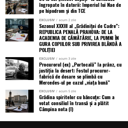
îngropate în datorii: Imperiul lui Nae de
pe hipodrom și din TCE
EXCLUSIV
acum 2 zile
Sezonul XXXIII al „Grădiniței de Cadre”:
REPUBLICA PENALĂ PRAHOVA: DE LA
ACADEMIA DE CĂMĂTĂRIE, LA PUMNI ÎN
GURA COPIILOR SUB PRIVIREA BLÂNDĂ A
POLIȚIEI
EXCLUSIV
acum 3 zile
Procurorul (ex) „Portocală” la prânz, cu
justiția la desert: Fostul procuror-
fabrică de dosare se plimbă cu
Mercedes-ul pe cazul „viața bună”
EXCLUSIV
acum 5 zile
Grădina spiritelor cu băncuțe: Cum a
votat consiliul în transă și a plătit
Câmpina nota (I)