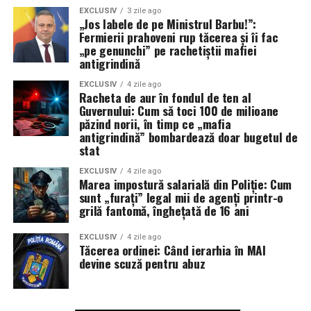
EXCLUSIV
3 zile ago
„Jos labele de pe Ministrul Barbu!”:
Fermierii prahoveni rup tăcerea și îi fac
„pe genunchi” pe rachetiștii mafiei
antigrindină
EXCLUSIV
4 zile ago
Racheta de aur în fondul de ten al
Guvernului: Cum să toci 100 de milioane
păzind norii, în timp ce „mafia
antigrindină” bombardează doar bugetul de
stat
EXCLUSIV
4 zile ago
Marea impostură salarială din Poliție: Cum
sunt „furați” legal mii de agenți printr-o
grilă fantomă, înghețată de 16 ani
EXCLUSIV
4 zile ago
Tăcerea ordinei: Când ierarhia în MAI
devine scuză pentru abuz