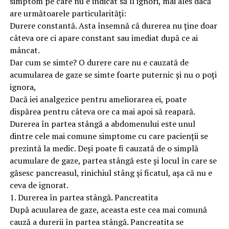
simptom pe care nu e indicat să îl ignori, mai ales dacă
are următoarele particularități:
Durere constantă. Asta însemnă că durerea nu ține doar
câteva ore ci apare constant sau imediat după ce ai
mâncat.
Dar cum se simte? O durere care nu e cauzată de
acumularea de gaze se simte foarte puternic și nu o poți
ignora,
Dacă iei analgezice pentru ameliorarea ei, poate
dispărea pentru câteva ore ca mai apoi să reapară.
Durerea în partea stângă a abdomenului este unul
dintre cele mai comune simptome cu care pacienții se
prezintă la medic. Deși poate fi cauzată de o simplă
acumulare de gaze, partea stângă este și locul în care se
găsesc pancreasul, rinichiul stâng și ficatul, așa că nu e
ceva de ignorat.
1. Durerea în partea stângă. Pancreatita
După acuularea de gaze, aceasta este cea mai comună
cauză a durerii în partea stângă. Pancreatita se