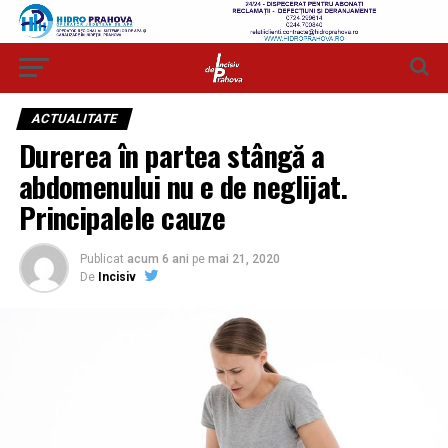
ACTUALITATE
Durerea în partea stângă a
abdomenului nu e de neglijat.
Principalele cauze
Publicat
acum 6 ani
pe
mai 21, 2020
De
Incisiv