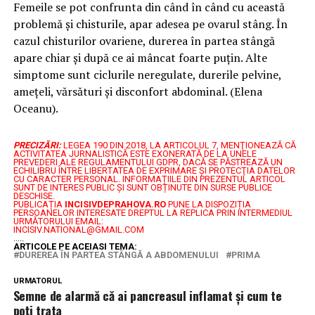
Femeile se pot confrunta din când în când cu această
problemă și chisturile, apar adesea pe ovarul stâng. În
cazul chisturilor ovariene, durerea în partea stângă
apare chiar și după ce ai mâncat foarte puțin. Alte
simptome sunt ciclurile neregulate, durerile pelvine,
amețeli, vărsături și disconfort abdominal. (Elena
Oceanu).
PRECIZĂRI:
LEGEA 190 DIN 2018, LA ARTICOLUL 7, MENŢIONEAZĂ CĂ
ACTIVITATEA JURNALISTICĂ ESTE EXONERATĂ DE LA UNELE
PREVEDERI ALE REGULAMENTULUI GDPR, DACĂ SE PĂSTREAZĂ UN
ECHILIBRU ÎNTRE LIBERTATEA DE EXPRIMARE ŞI PROTECŢIA DATELOR
CU CARACTER PERSONAL.
INFORMAȚIILE DIN PREZENTUL ARTICOL
SUNT DE INTERES PUBLIC ȘI SUNT OBȚINUTE DIN SURSE PUBLICE
DESCHISE.
PUBLICAȚIA
INCISIVDEPRAHOVA.RO
PUNE LA DISPOZIȚIA
PERSOANELOR INTERESATE DREPTUL LA REPLICA PRIN INTERMEDIUL
URMĂTORULUI EMAIL:
INCISIV.NATIONAL@GMAIL.COM
.....
ARTICOLE PE ACEIASI TEMA:
DUREREA ÎN PARTEA STÂNGĂ A ABDOMENULUI
PRIMA
URMATORUL
Semne de alarmă că ai pancreasul inflamat și cum te
poți trata