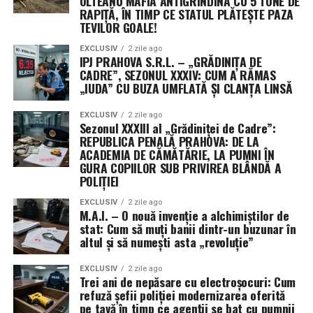
OLTEANU MAFIA ANTIGRINDINĂ CU 5 TONE DE
RAPIȚĂ, ÎN TIMP CE STATUL PLĂTEȘTE PAZA
propria variantă pe 21 iulie. Cele două texte vor trebui
TEVILOR GOALE!
fie unificate, fie una dintre camere va trebui să adopte
varianta celeilalte, pentru ca proiectul să ajungă pe
EXCLUSIV
2 zile ago
IPJ PRAHOVA S.R.L. – „GRĂDINIȚA DE
masa președintelui Donald Trump.
CADRE”, SEZONUL XXXIV: CUM A RĂMAS
„IUDA” CU BUZA UMFLATĂ ȘI CLANȚA LINSĂ
Președinta Comisiei de buget din Senat, Susan Collins, a
descris rezoluția drept „un pas important” pentru
EXCLUSIV
2 zile ago
Sezonul XXXIII al „Grădiniței de Cadre”:
evitarea închiderii guvernului, în timp ce senatoarea
REPUBLICA PENALĂ PRAHOVA: DE LA
Patty Murray a salutat faptul că textul limitează cererile
ACADEMIA DE CĂMĂTĂRIE, LA PUMNI ÎN
de noi fonduri și flexibilități pentru Pentagon.
GURA COPIILOR SUB PRIVIREA BLÂNDĂ A
POLIȚIEI
EXCLUSIV
2 zile ago
M.A.I. – O nouă invenție a alchimiștilor de
stat: Cum să muți banii dintr-un buzunar în
altul și să numești asta „revoluție”
EXCLUSIV
2 zile ago
Trei ani de nepăsare cu electroșocuri: Cum
refuză șefii poliției modernizarea oferită
pe tavă în timp ce agenții se bat cu pumnii