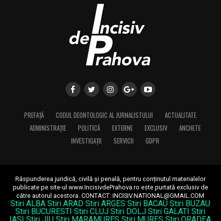
PREFAȚĂ
CODUL DEONTOLOGIC AL JURNALISTULUI
ACTUALITATE
ADMINISTRAȚIE
POLITICĂ
EXTERNE
EXCLUSIV
ANCHETE
INVESTIGAȚII
SERVICII
GDPR
Răspunderea juridică, civilă și penală, pentru conținutul materialelor
publicate pe site-ul www.IncisivdePrahova.ro este purtată exclusiv de
către autorul acestora.
CONTACT: INCISIV.NATIONAL@GMAIL.COM
Stiri ALBA
Stiri ARAD
Stiri ARGES
Stiri BACAU
Stiri BUZAU
Stiri BUCURESTI
Stiri CLUJ
Stiri DOLJ
Stiri GALATI
Stiri
IASI
Stiri JIU
Stiri MARAMURES
Stiri MURES
Stiri ORADEA