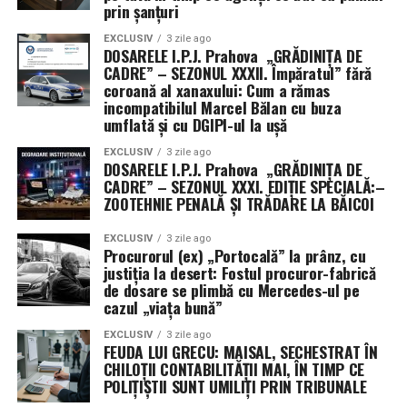
prin șanțuri
EXCLUSIV
3 zile ago
DOSARELE I.P.J. Prahova „GRĂDINIȚA DE
CADRE” – SEZONUL XXXII. Împăratul” fără
coroană al xanaxului: Cum a rămas
incompatibilul Marcel Bălan cu buza
umflată și cu DGIPI-ul la ușă
EXCLUSIV
3 zile ago
DOSARELE I.P.J. Prahova „GRĂDINIȚA DE
CADRE” – SEZONUL XXXI. EDIȚIE SPECIALĂ:–
ZOOTEHNIE PENALĂ ȘI TRĂDARE LA BĂICOI
EXCLUSIV
3 zile ago
Procurorul (ex) „Portocală” la prânz, cu
justiția la desert: Fostul procuror-fabrică
de dosare se plimbă cu Mercedes-ul pe
cazul „viața bună”
EXCLUSIV
3 zile ago
FEUDA LUI GRECU: MAISAL, SECHESTRAT ÎN
CHILOȚII CONTABILITĂȚII MAI, ÎN TIMP CE
POLIȚIȘTII SUNT UMILIȚI PRIN TRIBUNALE