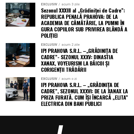
EXCLUSIV
acum 3 zile
Sezonul XXXIII al „Grădiniței de Cadre”:
REPUBLICA PENALĂ PRAHOVA: DE LA
ACADEMIA DE CĂMĂTĂRIE, LA PUMNI ÎN
GURA COPIILOR SUB PRIVIREA BLÂNDĂ A
POLIȚIEI
EXCLUSIV
acum 2 zile
IPJ PRAHOVA S.R.L. –„GRĂDINIȚA DE
CADRE”- SEZONUL XXXV: DINASTIA
XANAX, VOYEURISM LA BĂICOI ȘI
CORIGENȚII TRĂDĂRII
EXCLUSIV
acum o zi
IPJ PRAHOVA S.R.L. – „GRĂDINIȚA DE
CADRE”, SEZONUL XXXVI: DE LA XANAX LA
PRIZA FURATĂ. CUM ÎȘI ÎNCARCĂ „ELITA”
ELECTRICA DIN BANI PUBLICI