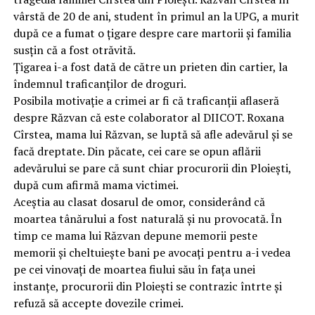
vârstă de 20 de ani, student în primul an la UPG, a murit
după ce a fumat o țigare despre care martorii și familia
susțin că a fost otrăvită.
Țigarea i-a fost dată de către un prieten din cartier, la
îndemnul traficanților de droguri.
Posibila motivație a crimei ar fi că traficanții aflaseră
despre Răzvan că este colaborator al DIICOT. Roxana
Cîrstea, mama lui Răzvan, se luptă să afle adevărul și se
facă dreptate. Din păcate, cei care se opun aflării
adevărului se pare că sunt chiar procurorii din Ploiești,
după cum afirmă mama victimei.
Aceștia au clasat dosarul de omor, considerând că
moartea tânărului a fost naturală și nu provocată. În
timp ce mama lui Răzvan depune memorii peste
memorii și cheltuiește bani pe avocați pentru a-i vedea
pe cei vinovați de moartea fiului său în fața unei
instanțe, procurorii din Ploiești se contrazic întrte și
refuză să accepte dovezile crimei.