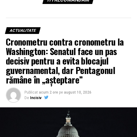
ACTUALITATE
Cronometru contra cronometru la
Washington: Senatul face un pas
decisiv pentru a evita blocajul
guvernamental, dar Pentagonul
rămâne în „așteptare”
Publicat
acum 2 ore
pe
august 10, 2026
De
Incisiv