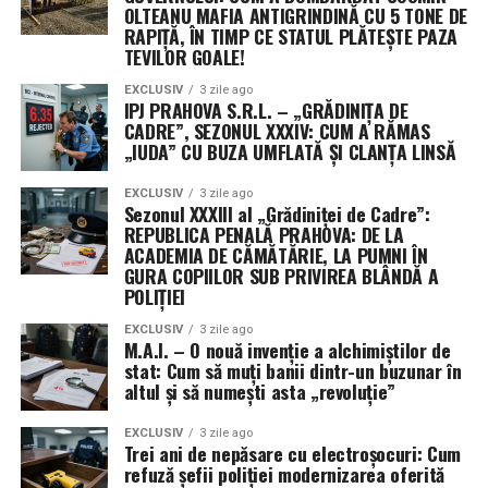
OLTEANU MAFIA ANTIGRINDINĂ CU 5 TONE DE
RAPIȚĂ, ÎN TIMP CE STATUL PLĂTEȘTE PAZA
TEVILOR GOALE!
EXCLUSIV
3 zile ago
IPJ PRAHOVA S.R.L. – „GRĂDINIȚA DE
CADRE”, SEZONUL XXXIV: CUM A RĂMAS
„IUDA” CU BUZA UMFLATĂ ȘI CLANȚA LINSĂ
EXCLUSIV
3 zile ago
Sezonul XXXIII al „Grădiniței de Cadre”:
REPUBLICA PENALĂ PRAHOVA: DE LA
ACADEMIA DE CĂMĂTĂRIE, LA PUMNI ÎN
GURA COPIILOR SUB PRIVIREA BLÂNDĂ A
POLIȚIEI
EXCLUSIV
3 zile ago
M.A.I. – O nouă invenție a alchimiștilor de
stat: Cum să muți banii dintr-un buzunar în
altul și să numești asta „revoluție”
EXCLUSIV
3 zile ago
Trei ani de nepăsare cu electroșocuri: Cum
refuză șefii poliției modernizarea oferită