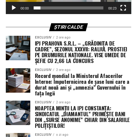
regionali, unii analiști rămân sceptici cu privire la
aplicabilitatea imediată a clauzei de apărare colectivă.
00:00
00:23
Rămâne de văzut dacă, în cazul unui atac iminent din
partea proxy-urilor Teheranului, Ankara și Islamabadul
ȘTIRI CALDE
vor interveni militar pentru a proteja regatul saudit,
transformând semnăturile de astăzi într-o realitate
EXCLUSIV
2 ore ago
IPJ PRAHOVA S.R.L. – „GRĂDINIȚA DE
operativă.
CADRE”, SEZONUL XXXVII: RALIUL PROSTIEI
PE DRUMURILE NAȚIONALE. VISE UMEDE DE
ȘEFIE CU 2,66 LA CONCURS
EXCLUSIV
2 ore ago
Record mondial la Ministerul Afacerilor
Interne: Împuternicirea de șase luni care a
durat nouă ani și „amnezia” Guvernului în
fața legii
EXCLUSIV
2 ore ago
NOAPTEA MINȚII LA IPJ CONSTANȚA:
SINDICATUL „DIAMANTUL” PRIMEȘTE BANI
DIN „SURSE ANONIME” CHIAR DIN SALARIILE
POLIȚIȘTILOR!
EXCLUSIV
o zi ago