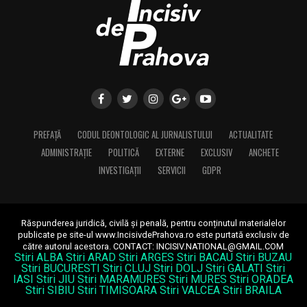
PREFAȚĂ
CODUL DEONTOLOGIC AL JURNALISTULUI
ACTUALITATE
ADMINISTRAȚIE
POLITICĂ
EXTERNE
EXCLUSIV
ANCHETE
INVESTIGAȚII
SERVICII
GDPR
Răspunderea juridică, civilă și penală, pentru conținutul materialelor
publicate pe site-ul www.IncisivdePrahova.ro este purtată exclusiv de
către autorul acestora.
CONTACT: INCISIV.NATIONAL@GMAIL.COM
Stiri ALBA
Stiri ARAD
Stiri ARGES
Stiri BACAU
Stiri BUZAU
Stiri BUCURESTI
Stiri CLUJ
Stiri DOLJ
Stiri GALATI
Stiri
IASI
Stiri JIU
Stiri MARAMURES
Stiri MURES
Stiri ORADEA
Stiri SIBIU
Stiri TIMISOARA
Stiri VALCEA
Stiri BRAILA