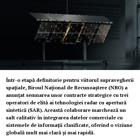
miliarde, blocate în hățișul birocratic
Pentru Departamentul Apărării, această rezoluție de
continuitate (CR) vine cu un gust amar. Deși asigură
supraviețuirea financiară, proiectul îngheață bugetul
Pentagonului la nivelul anului fiscal 2026 și, mai grav,
interzice demararea oricăror programe noi.
Această „paralizie” temporară lovește direct în
prioritățile Casei Albe. Congresul a ignorat, până în
acest moment, solicitările pentru excepții bugetare
Într-o etapă definitorie pentru viitorul supravegherii
majore. Printre victimele colaterale ale acestui blocaj se
spațiale, Biroul Național de Recunoaștere (NRO) a
numără finanțarea de un miliard de dolari pentru
anunțat semnarea unor contracte strategice cu trei
cuirasatul din clasa „Trump” și autorizarea plăților
operatori de elită ai tehnologiei radar cu apertură
pentru cinci contracte multianuale de achiziție de
sintetică (SAR). Această colaborare marchează un
muniție, esențiale în actualul context global.
salt calitativ în integrarea datelor comerciale cu
sistemele de informații clasificate, oferind o viziune
Spectrul „Shutdown-ului”: Miza electorală a unui
globală mult mai clară și mai rapidă.
blocaj administrativ