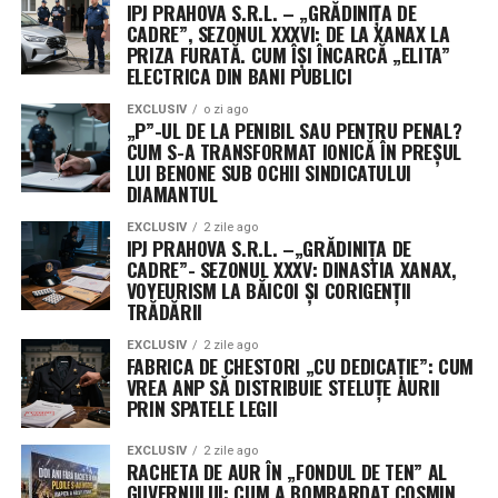
IPJ PRAHOVA S.R.L. – „GRĂDINIȚA DE
CADRE”, SEZONUL XXXVI: DE LA XANAX LA
PRIZA FURATĂ. CUM ÎȘI ÎNCARCĂ „ELITA”
ELECTRICA DIN BANI PUBLICI
EXCLUSIV
o zi ago
„P”-UL DE LA PENIBIL SAU PENTRU PENAL?
CUM S-A TRANSFORMAT IONICĂ ÎN PREȘUL
LUI BENONE SUB OCHII SINDICATULUI
DIAMANTUL
EXCLUSIV
2 zile ago
IPJ PRAHOVA S.R.L. –„GRĂDINIȚA DE
CADRE”- SEZONUL XXXV: DINASTIA XANAX,
VOYEURISM LA BĂICOI ȘI CORIGENȚII
TRĂDĂRII
EXCLUSIV
2 zile ago
FABRICA DE CHESTORI „CU DEDICAȚIE”: CUM
VREA ANP SĂ DISTRIBUIE STELUȚE AURII
PRIN SPATELE LEGII
EXCLUSIV
2 zile ago
RACHETA DE AUR ÎN „FONDUL DE TEN” AL
GUVERNULUI: CUM A BOMBARDAT COSMIN