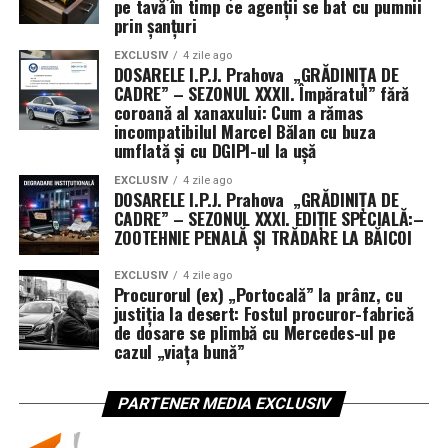
pe tavă în timp ce agenții se bat cu pumnii
prin șanțuri
EXCLUSIV
4 zile ago
DOSARELE I.P.J. Prahova „GRĂDINIȚA DE
CADRE” – SEZONUL XXXII. Împăratul” fără
coroană al xanaxului: Cum a rămas
incompatibilul Marcel Bălan cu buza
umflată și cu DGIPI-ul la ușă
EXCLUSIV
4 zile ago
DOSARELE I.P.J. Prahova „GRĂDINIȚA DE
CADRE” – SEZONUL XXXI. EDIȚIE SPECIALĂ:–
ZOOTEHNIE PENALĂ ȘI TRĂDARE LA BĂICOI
EXCLUSIV
4 zile ago
Procurorul (ex) „Portocală” la prânz, cu
justiția la desert: Fostul procuror-fabrică
de dosare se plimbă cu Mercedes-ul pe
cazul „viața bună”
PARTENER MEDIA EXCLUSIV