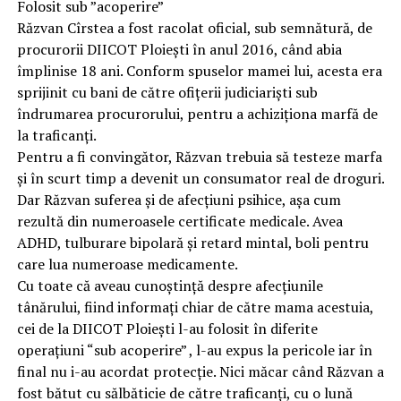
Folosit sub ”acoperire”
Răzvan Cîrstea a fost racolat oficial, sub semnătură, de
procurorii DIICOT Ploiești în anul 2016, când abia
împlinise 18 ani. Conform spuselor mamei lui, acesta era
sprijinit cu bani de către ofițerii judiciariști sub
îndrumarea procurorului, pentru a achiziționa marfă de
la traficanți.
Pentru a fi convingător, Răzvan trebuia să testeze marfa
și în scurt timp a devenit un consumator real de droguri.
Dar Răzvan suferea și de afecțiuni psihice, așa cum
rezultă din numeroasele certificate medicale. Avea
ADHD, tulburare bipolară și retard mintal, boli pentru
care lua numeroase medicamente.
Cu toate că aveau cunoștință despre afecțiunile
tânărului, fiind informați chiar de către mama acestuia,
cei de la DIICOT Ploiești l-au folosit în diferite
operațiuni “sub acoperire” , l-au expus la pericole iar în
final nu i-au acordat protecție. Nici măcar când Răzvan a
fost bătut cu sălbăticie de către traficanți, cu o lună