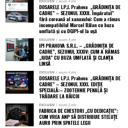
EXCLUSIV
acum 4 zile
DOSARELE I.P.J. Prahova „GRĂDINIȚA DE
CADRE” – SEZONUL XXXII. Împăratul”
fără coroană al xanaxului: Cum a rămas
incompatibilul Marcel Bălan cu buza
umflată și cu DGIPI-ul la ușă
EXCLUSIV
acum 3 zile
IPJ PRAHOVA S.R.L. – „GRĂDINIȚA DE
CADRE”, SEZONUL XXXIV: CUM A RĂMAS
„IUDA” CU BUZA UMFLATĂ ȘI CLANȚA
LINSĂ
EXCLUSIV
acum 4 zile
DOSARELE I.P.J. Prahova „GRĂDINIȚA DE
CADRE” – SEZONUL XXXI. EDIȚIE
SPECIALĂ:– ZOOTEHNIE PENALĂ ȘI
TRĂDARE LA BĂICOI
EXCLUSIV
acum 2 zile
FABRICA DE CHESTORI „CU DEDICAȚIE”:
CUM VREA ANP SĂ DISTRIBUIE STELUȚE
AURII PRIN SPATELE LEGII