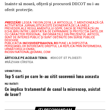
înainte să moară, ofițerii și procurorii DIICOT nu i-au
oferit protecție.
PRECIZĂRI:
LEGEA 190 DIN 2018, LA ARTICOLUL 7, MENŢIONEAZĂ CĂ
ACTIVITATEA JURNALISTICĂ ESTE EXONERATĂ DE LA UNELE
PREVEDERI ALE REGULAMENTULUI GDPR, DACĂ SE PĂSTREAZĂ UN
ECHILIBRU ÎNTRE LIBERTATEA DE EXPRIMARE ŞI PROTECŢIA DATELOR
CU CARACTER PERSONAL.
INFORMAȚIILE DIN PREZENTUL ARTICOL
SUNT DE INTERES PUBLIC ȘI SUNT OBȚINUTE DIN SURSE PUBLICE
DESCHISE.
PUBLICAȚIA
INCISIVDEPRAHOVA.RO
PUNE LA DISPOZIȚIA
PERSOANELOR INTERESATE DREPTUL LA REPLICA PRIN INTERMEDIUL
URMĂTORULUI EMAIL:
INCISIV.NATIONAL@GMAIL.COM
.....
ARTICOLE PE ACEIASI TEMA:
DIICOT ST PLOIESTI
RĂZVAN CÎRSTEA
URMATORUL
Top 5 carti pe care le-au citit sucevenii luna aceasta
NU RATATI
Ce implica tratamentul de canal la microscop, asistat
de laser?
ITI RECOMANDAM