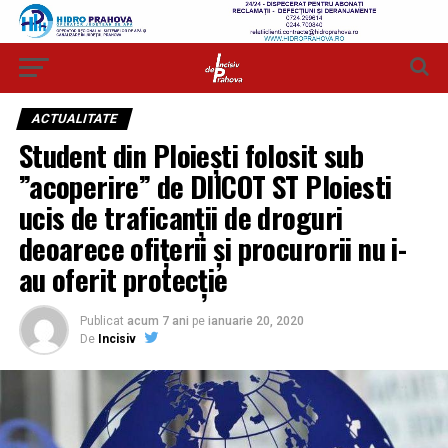
ACTUALITATE
Student din Ploiești folosit sub
”acoperire” de DIICOT ST Ploiesti
ucis de traficanții de droguri
deoarece ofițerii și procurorii nu i-
au oferit protecție
Publicat
acum 7 ani
pe
ianuarie 20, 2020
De
Incisiv