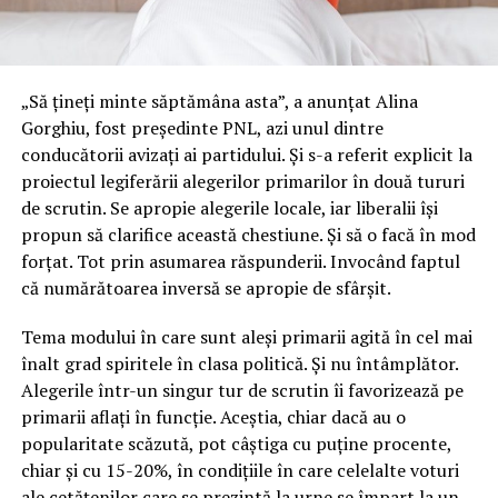
„Să țineți minte săptămâna asta”, a anunțat Alina
Gorghiu, fost președinte PNL, azi unul dintre
conducătorii avizați ai partidului. Și s-a referit explicit la
proiectul legiferării alegerilor primarilor în două tururi
de scrutin. Se apropie alegerile locale, iar liberalii își
propun să clarifice această chestiune. Și să o facă în mod
forțat. Tot prin asumarea răspunderii. Invocând faptul
că numărătoarea inversă se apropie de sfârșit.
Tema modului în care sunt aleși primarii agită în cel mai
înalt grad spiritele în clasa politică. Și nu întâmplător.
Alegerile într-un singur tur de scrutin îi favorizează pe
primarii aflați în funcție. Aceștia, chiar dacă au o
popularitate scăzută, pot câștiga cu puține procente,
chiar și cu 15-20%, în condițiile în care celelalte voturi
ale cetățenilor care se prezintă la urne se împart la un