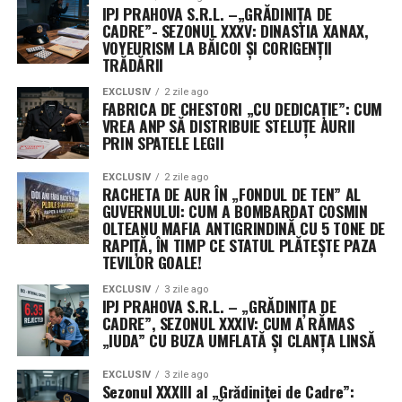
de la complexul din Wallops Island, Virginia. Designul
IPJ PRAHOVA S.R.L. –„GRĂDINIȚA DE
plat permite optimizarea spațiului în interiorul rachetei,
CADRE”- SEZONUL XXXV: DINASTIA XANAX,
facilitând desfășurarea rapidă a unor rețele vaste de
VOYEURISM LA BĂICOI ȘI CORIGENȚII
TRĂDĂRII
senzori, esențiale pentru detectarea țintelor mobile în
timp real.
EXCLUSIV
2 zile ago
FABRICA DE CHESTORI „CU DEDICAȚIE”: CUM
VREA ANP SĂ DISTRIBUIE STELUȚE AURII
Misterul celui de-al treilea jucător: Securitatea
PRIN SPATELE LEGII
operațională ascunde identitatea unor contractori
cheie
EXCLUSIV
2 zile ago
RACHETA DE AUR ÎN „FONDUL DE TEN” AL
GUVERNULUI: CUM A BOMBARDAT COSMIN
Un aspect neobișnuit al acestui anunț este menținerea
OLTEANU MAFIA ANTIGRINDINĂ CU 5 TONE DE
sub anonimat a celui de-al treilea beneficiar al
RAPIȚĂ, ÎN TIMP CE STATUL PLĂTEȘTE PAZA
contractului. Purtătorii de cuvânt ai comandamentului
TEVILOR GOALE!
au precizat că decizia este dictată strict de protocoalele
EXCLUSIV
3 zile ago
de securitate operațională (OPSEC), menite să protejeze
IPJ PRAHOVA S.R.L. – „GRĂDINIȚA DE
profilurile misiunilor sensibile și capacitățile specifice
CADRE”, SEZONUL XXXIV: CUM A RĂMAS
„IUDA” CU BUZA UMFLATĂ ȘI CLANȚA LINSĂ
dezvoltate.
EXCLUSIV
3 zile ago
Această practică a Pentagonului, de a ascunde detaliile
Sezonul XXXIII al „Grădiniței de Cadre”:
despre contractori și valorile exacte ale premiilor,