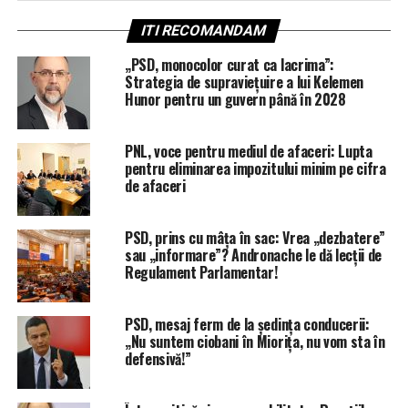
ITI RECOMANDAM
„PSD, monocolor curat ca lacrima”:
Strategia de supraviețuire a lui Kelemen
Hunor pentru un guvern până în 2028
PNL, voce pentru mediul de afaceri: Lupta
pentru eliminarea impozitului minim pe cifra
de afaceri
PSD, prins cu mâța în sac: Vrea „dezbatere”
sau „informare”? Andronache le dă lecții de
Regulament Parlamentar!
PSD, mesaj ferm de la ședința conducerii:
„Nu suntem ciobani în Miorița, nu vom sta în
defensivă!”