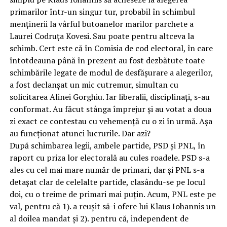
primarilor într-un singur tur, probabil în schimbul
menținerii la vârful butoanelor marilor parchete a
Laurei Codruța Kovesi. Sau poate pentru altceva la
schimb. Cert este că în Comisia de cod electoral, în care
întotdeauna până în prezent au fost dezbătute toate
schimbările legate de modul de desfășurare a alegerilor,
a fost declanșat un mic cutremur, simultan cu
solicitarea Alinei Gorghiu. Iar liberalii, disciplinați, s-au
conformat. Au făcut stânga împrejur și au votat a doua
zi exact ce contestau cu vehemență cu o zi în urmă. Așa
au funcționat atunci lucrurile. Dar azi?
După schimbarea legii, ambele partide, PSD și PNL, în
raport cu priza lor electorală au cules roadele. PSD s-a
ales cu cel mai mare număr de primari, dar și PNL s-a
detașat clar de celelalte partide, clasându-se pe locul
doi, cu o treime de primari mai puțin. Acum, PNL este pe
val, pentru că 1). a reușit să-i ofere lui Klaus Iohannis un
al doilea mandat și 2). pentru că, independent de