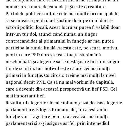
număr prea mare de candidați. Și este o realitate.
Partidele politice sunt de cele mai multe ori incapabile
să se unească pentru a-l susține doar pe unul dintre
actorii politici locali. Acest lucru ar putea fi valabil doar
într-un tur doi, atunci când numai un singur
contracandidat al primarului în funcție ar mai putea
participa la runda finală. Acesta este, pe scurt, motivul
pentru care PSD dorește ca situația să rămână
neschimbată și alegerile să se desfășoare într-un singur
tur de scurtin. Iar motivul este că are cei mai mulți
primari în funcție. Cu circa o treime mai mulți la nivel
național decât PNL. Ca să nu mai vorbim de Capitală,
care a devenit din această perspectivă un fief PSD. Cel
mai important fief.
Rezultatul alegerilor locale influențează decisiv alegerile
parlamentare. E logic. Primarii aleși în acest an în
funcție vor trage tare pentru a avea cât mai mulți
parlamentari și a-și asigura astfel, prin intemediul