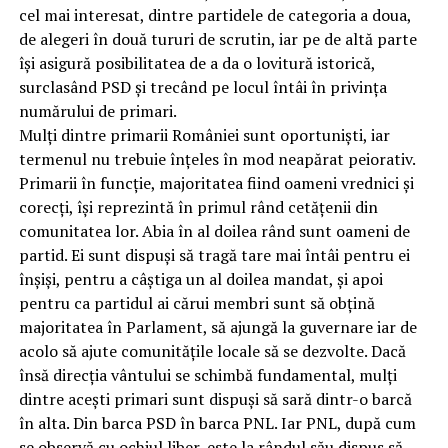
cel mai interesat, dintre partidele de categoria a doua,
de alegeri în două tururi de scrutin, iar pe de altă parte
își asigură posibilitatea de a da o lovitură istorică,
surclasând PSD și trecând pe locul întâi în privința
numărului de primari.
Mulți dintre primarii României sunt oportuniști, iar
termenul nu trebuie înțeles în mod neapărat peiorativ.
Primarii în funcție, majoritatea fiind oameni vrednici și
corecți, își reprezintă în primul rând cetățenii din
comunitatea lor. Abia în al doilea rând sunt oameni de
partid. Ei sunt dispuși să tragă tare mai întâi pentru ei
înșiși, pentru a câștiga un al doilea mandat, și apoi
pentru ca partidul ai cărui membri sunt să obțină
majoritatea în Parlament, să ajungă la guvernare iar de
acolo să ajute comunitățile locale să se dezvolte. Dacă
însă direcția vântului se schimbă fundamental, mulți
dintre acești primari sunt dispuși să sară dintr-o barcă
în alta. Din barca PSD în barca PNL. Iar PNL, după cum
se observă cu ochiul liber, este la rândul său dispus să