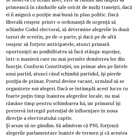
primească în rândurile sale oricât de mulți traseiști, dacă
ei îi asigură o poziție mai bună în plan politic. Dacă
liberalii reușesc printr-o ordonanță de urgență să
schimbe Codul electoral, să determine alegerile în două
tururi de scrutin, pe de-o parte, și dacă pe de altă
reușesc să forțeze anticipatele, atunci primarii
oportuniști au posibilitatea să facă stânga-mprejur,
într-o manieră care nu mai permite demiterea lor din
funcție. Conform Constituției, un primar ales pe listele
unui partid, atunci când schimbă partidul, își pierde
poziția de primar. Postul devine vacant, urmând să se
organizeze noi alegeri. Dacă se întâmplă acest lucru cu
foarte puțin timp înaintea alegerilor locale, nu mai
rămâne timp pentru schimbarea lui, iar primarul își
prezervă întregul potențial de influențare în noua
direcție a electoratului captiv.
Și acum să ne gândim. Să admitem că PNL forțează
alegerile parlamentare înainte de termen și că acestea