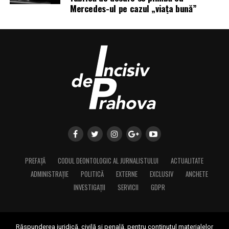
Mercedes-ul pe cazul „viața bună”
PREFAȚĂ
CODUL DEONTOLOGIC AL JURNALISTULUI
ACTUALITATE
ADMINISTRAȚIE
POLITICĂ
EXTERNE
EXCLUSIV
ANCHETE
INVESTIGAȚII
SERVICII
GDPR
Răspunderea juridică, civilă și penală, pentru conținutul materialelor