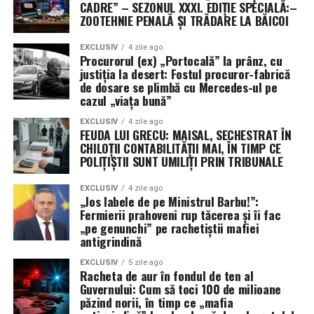
CADRE” – SEZONUL XXXI. EDIȚIE SPECIALĂ:–
ZOOTEHNIE PENALĂ ȘI TRĂDARE LA BĂICOI
EXCLUSIV
4 zile ago
Procurorul (ex) „Portocală” la prânz, cu
justiția la desert: Fostul procuror-fabrică
de dosare se plimbă cu Mercedes-ul pe
cazul „viața bună”
EXCLUSIV
4 zile ago
FEUDA LUI GRECU: MAISAL, SECHESTRAT ÎN
CHILOȚII CONTABILITĂȚII MAI, ÎN TIMP CE
POLIȚIȘTII SUNT UMILIȚI PRIN TRIBUNALE
EXCLUSIV
4 zile ago
„Jos labele de pe Ministrul Barbu!”:
Fermierii prahoveni rup tăcerea și îi fac
„pe genunchi” pe rachetiștii mafiei
antigrindină
EXCLUSIV
5 zile ago
Racheta de aur în fondul de ten al
Guvernului: Cum să toci 100 de milioane
păzind norii, în timp ce „mafia