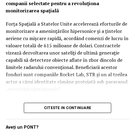
companii selectate pentru a revoluționa
devine tot mai dependent de date precise și livrate
responsabilităților de securitate între aliații săi
monitorizarea spațială
instantaneu.
regionali, unii analiști rămân sceptici cu privire la
aplicabilitatea imediată a clauzei de apărare colectivă.
Forța Spațială a Statelor Unite accelerează eforturile de
Rămâne de văzut dacă, în cazul unui atac iminent din
monitorizare a amenințărilor hipersonice și a țintelor
partea proxy-urilor Teheranului, Ankara și Islamabadul
aeriene cu mișcare rapidă, acordând comenzi de lucru în
vor interveni militar pentru a proteja regatul saudit,
valoare totală de 615 milioane de dolari. Contractele
transformând semnăturile de astăzi într-o realitate
vizează dezvoltarea unor sateliți de ultimă generație
operativă.
capabili să detecteze obiecte aflate în zbor dincolo de
limitele radarului convențional. Beneficiarii acestor
fonduri sunt companiile Rocket Lab, STR și un al treilea
actor a cărui identitate rămâne protejată sub paravanul
„securității operaționale”.
Această rundă de finanțare reprezintă o etapă esențială
CITESTE IN CONTINUARE
în programul SB-AMTI (Space-Based Airborne Moving
Target Indicator), un mecanism contractual flexibil
lansat în luna aprilie a acestui an. Inițiativa este
Aveți un PONT?
gestionată de biroul de portofoliu pentru detecție și