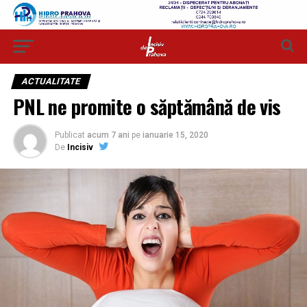
ACTUALITATE
PNL ne promite o săptămână de vis
Publicat
acum 7 ani
pe
ianuarie 15, 2020
De
Incisiv