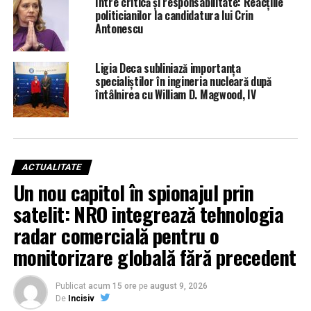
Între critică și responsabilitate: Reacțiile
politicianilor la candidatura lui Crin
Antonescu
Ligia Deca subliniază importanța
specialiștilor în ingineria nucleară după
întâlnirea cu William D. Magwood, IV
ACTUALITATE
Un nou capitol în spionajul prin
satelit: NRO integrează tehnologia
radar comercială pentru o
monitorizare globală fără precedent
Publicat
acum 15 ore
pe
august 9, 2026
De
Incisiv