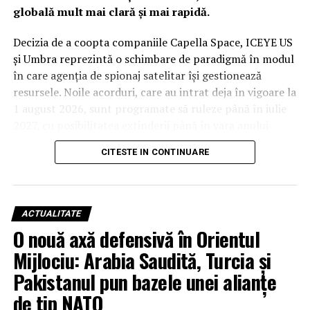
globală mult mai clară și mai rapidă.
Decizia de a coopta companiile Capella Space, ICEYE US
și Umbra reprezintă o schimbare de paradigmă în modul
în care agenția de spionaj satelitar își gestionează
resursele. Noile acorduri, care au intrat deja în vigoare la
1 august 2026, sunt programate să ruleze până în iulie
2027, cu posibilitatea extinderii până în vara anului
2029. Deși valorile financiare rămân confidențiale din
CITESTE IN CONTINUARE
cauza bugetului clasificat al agenției, impactul
operațional este considerat unul major.
De la studii la operațiuni: Capella
ACTUALITATE
Space, ICEYE US și Umbra devin
O nouă axă defensivă în Orientul
Mijlociu: Arabia Saudită, Turcia și
piloni ai securității naționale
Pakistanul pun bazele unei alianțe
Această tranziție nu este una întâmplătoare, ci
de tip NATO
reprezintă evoluția firească a unor parteneriate testate