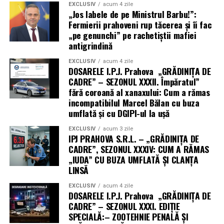
EXCLUSIV
acum 4 zile
„Jos labele de pe Ministrul Barbu!”:
Fermierii prahoveni rup tăcerea și îi fac
„pe genunchi” pe rachetiștii mafiei
antigrindină
EXCLUSIV
acum 4 zile
DOSARELE I.P.J. Prahova „GRĂDINIȚA DE
CADRE” – SEZONUL XXXII. Împăratul”
fără coroană al xanaxului: Cum a rămas
incompatibilul Marcel Bălan cu buza
umflată și cu DGIPI-ul la ușă
EXCLUSIV
acum 3 zile
IPJ PRAHOVA S.R.L. – „GRĂDINIȚA DE
CADRE”, SEZONUL XXXIV: CUM A RĂMAS
„IUDA” CU BUZA UMFLATĂ ȘI CLANȚA
LINSĂ
EXCLUSIV
acum 4 zile
DOSARELE I.P.J. Prahova „GRĂDINIȚA DE
CADRE” – SEZONUL XXXI. EDIȚIE
SPECIALĂ:– ZOOTEHNIE PENALĂ ȘI