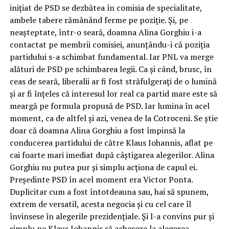
inițiat de PSD se dezbătea în comisia de specialitate,
ambele tabere rămânând ferme pe poziție. Și, pe
neașteptate, într-o seară, doamna Alina Gorghiu i-a
contactat pe membrii comisiei, anunțându-i că poziția
partidului s-a schimbat fundamental. Iar PNL va merge
alături de PSD pe schimbarea legii. Ca și când, brusc, în
ceas de seară, liberalii ar fi fost străfulgerați de o lumină
și ar fi înțeles că interesul lor real ca partid mare este să
meargă pe formula propusă de PSD. Iar lumina în acel
moment, ca de altfel și azi, venea de la Cotroceni. Se știe
doar că doamna Alina Gorghiu a fost împinsă la
conducerea partidului de către Klaus Iohannis, aflat pe
cai foarte mari imediat după câștigarea alegerilor. Alina
Gorghiu nu putea pur și simplu acționa de capul ei.
Președinte PSD în acel moment era Victor Ponta.
Duplicitar cum a fost întotdeauna sau, hai să spunem,
extrem de versatil, acesta negocia și cu cel care îl
învinsese în alegerile prezidențiale. Și l-a convins pur și
simplu pe Klaus Iohannis să acheseze la alegerea