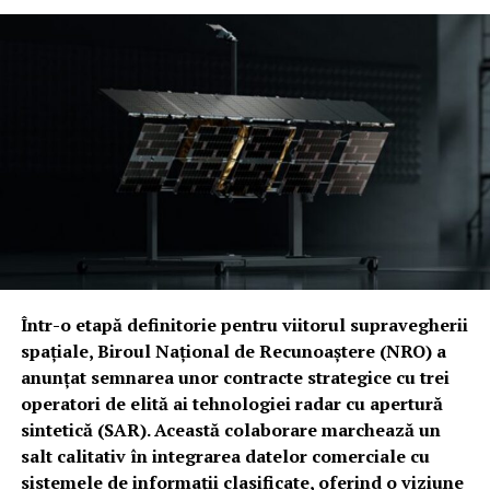
Într-o etapă definitorie pentru viitorul supravegherii
spațiale, Biroul Național de Recunoaștere (NRO) a
anunțat semnarea unor contracte strategice cu trei
operatori de elită ai tehnologiei radar cu apertură
sintetică (SAR). Această colaborare marchează un
salt calitativ în integrarea datelor comerciale cu
sistemele de informații clasificate, oferind o viziune