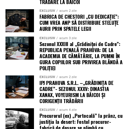
TRĂDARE LA BĂICOI
EXCLUSIV
acum 2 zile
FABRICA DE CHESTORI „CU DEDICAȚIE”:
CUM VREA ANP SĂ DISTRIBUIE STELUȚE
AURII PRIN SPATELE LEGII
EXCLUSIV
acum 3 zile
Sezonul XXXIII al „Grădiniței de Cadre”:
REPUBLICA PENALĂ PRAHOVA: DE LA
ACADEMIA DE CĂMĂTĂRIE, LA PUMNI ÎN
GURA COPIILOR SUB PRIVIREA BLÂNDĂ A
POLIȚIEI
EXCLUSIV
acum 2 zile
IPJ PRAHOVA S.R.L. –„GRĂDINIȚA DE
CADRE”- SEZONUL XXXV: DINASTIA
XANAX, VOYEURISM LA BĂICOI ȘI
CORIGENȚII TRĂDĂRII
EXCLUSIV
acum 4 zile
Procurorul (ex) „Portocală” la prânz, cu
justiția la desert: Fostul procuror-
fabrică de dosare se plimbă cu