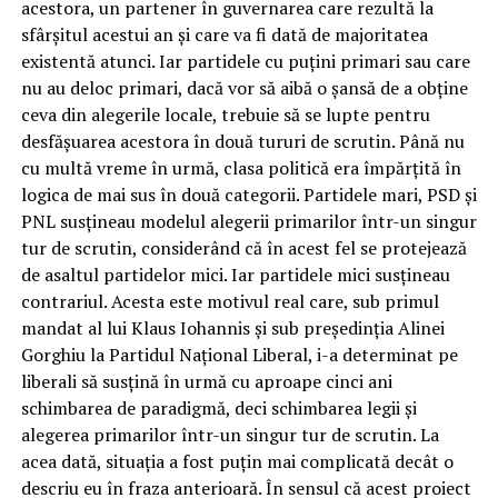
acestora, un partener în guvernarea care rezultă la
sfârșitul acestui an și care va fi dată de majoritatea
existentă atunci. Iar partidele cu puțini primari sau care
nu au deloc primari, dacă vor să aibă o șansă de a obține
ceva din alegerile locale, trebuie să se lupte pentru
desfășuarea acestora în două tururi de scrutin. Până nu
cu multă vreme în urmă, clasa politică era împărțită în
logica de mai sus în două categorii. Partidele mari, PSD și
PNL susțineau modelul alegerii primarilor într-un singur
tur de scrutin, considerând că în acest fel se protejează
de asaltul partidelor mici. Iar partidele mici susțineau
contrariul. Acesta este motivul real care, sub primul
mandat al lui Klaus Iohannis și sub președinția Alinei
Gorghiu la Partidul Național Liberal, i-a determinat pe
liberali să susțină în urmă cu aproape cinci ani
schimbarea de paradigmă, deci schimbarea legii și
alegerea primarilor într-un singur tur de scrutin. La
acea dată, situația a fost puțin mai complicată decât o
descriu eu în fraza anterioară. În sensul că acest proiect