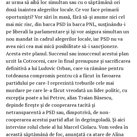
ar urma să aibă loc simultan sau cu o săptămână ori
două înaintea alegerilor locale. Ce vor face primarii
oportuniști? Vor sări în masă, fără să-și asume nici cel
mai mic risc, din barca PSD în barca PNL, susținându-i
pe liberali la parlamentare și își vor asigura simultan un
nou mandat în cadrul alegerilor locale, iar PSD nu va
avea nici cea mai mică posibilitate să-i sancționeze.
Acesta este planul. Succesul sau insuccesul acestui plan
urzit la Cotroceni, care în final presupune și sacrificarea
definitivă a lui Ludovic Orban, care va rămâne pentru
totdeauna compromis pentru că a făcut în favoarea
partidului pe care-l reprezintă treburile cele mai
murdare pe care le-a făcut vreodată un lider politic, cu
excepția poate a lui Petrov, alias Traian Băsescu,
depinde firește și de cooperarea tacită și
netransparentă a PSD sau, dimpotrivă, de non-
cooperarea acestui partid aflat în degringoladă. Și aici
intervine rolul cheie al lui Marcel Ciolacu. Vom vedea în
această săptămână de foc, anunțată ca atare de Alina