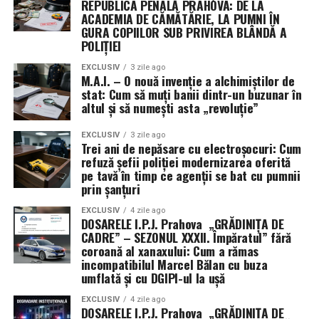
REPUBLICA PENALĂ PRAHOVA: DE LA
devine din ce în ce mai frecventă. Justificarea oficială
ACADEMIA DE CĂMĂTĂRIE, LA PUMNI ÎN
GURA COPIILOR SUB PRIVIREA BLÂNDĂ A
este nevoia de a preveni transferul de informații
POLIȚIEI
strategice către puteri rivale precum China. Utilizarea
unor vehicule contractuale non-tradiționale permite
EXCLUSIV
3 zile ago
M.A.I. – O nouă invenție a alchimiștilor de
ocolirea cerințelor standard de raportare publică,
stat: Cum să muți banii dintr-un buzunar în
oferind armatei o mai mare libertate de mișcare, dar și
altul și să numești asta „revoluție”
un grad sporit de discreție în cursa pentru supremație
tehnologică în spațiul cosmic.
EXCLUSIV
3 zile ago
Trei ani de nepăsare cu electroșocuri: Cum
refuză șefii poliției modernizarea oferită
pe tavă în timp ce agenții se bat cu pumnii
prin șanțuri
EXCLUSIV
4 zile ago
DOSARELE I.P.J. Prahova „GRĂDINIȚA DE
CADRE” – SEZONUL XXXII. Împăratul” fără
coroană al xanaxului: Cum a rămas
incompatibilul Marcel Bălan cu buza
umflată și cu DGIPI-ul la ușă
EXCLUSIV
4 zile ago
DOSARELE I.P.J. Prahova „GRĂDINIȚA DE