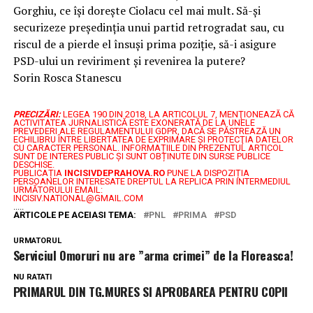
Gorghiu, ce își dorește Ciolacu cel mai mult. Să-și
securizeze președinția unui partid retrogradat sau, cu
riscul de a pierde el însuși prima poziție, să-i asigure
PSD-ului un reviriment și revenirea la putere?
Sorin Rosca Stanescu
PRECIZĂRI:
LEGEA 190 DIN 2018, LA ARTICOLUL 7, MENŢIONEAZĂ CĂ
ACTIVITATEA JURNALISTICĂ ESTE EXONERATĂ DE LA UNELE
PREVEDERI ALE REGULAMENTULUI GDPR, DACĂ SE PĂSTREAZĂ UN
ECHILIBRU ÎNTRE LIBERTATEA DE EXPRIMARE ŞI PROTECŢIA DATELOR
CU CARACTER PERSONAL.
INFORMAȚIILE DIN PREZENTUL ARTICOL
SUNT DE INTERES PUBLIC ȘI SUNT OBȚINUTE DIN SURSE PUBLICE
DESCHISE.
PUBLICAȚIA
INCISIVDEPRAHOVA.RO
PUNE LA DISPOZIȚIA
PERSOANELOR INTERESATE DREPTUL LA REPLICA PRIN INTERMEDIUL
URMĂTORULUI EMAIL:
INCISIV.NATIONAL@GMAIL.COM
.....
ARTICOLE PE ACEIASI TEMA:
PNL
PRIMA
PSD
URMATORUL
Serviciul Omoruri nu are ”arma crimei” de la Floreasca!
NU RATATI
PRIMARUL DIN TG.MURES SI APROBAREA PENTRU COPII