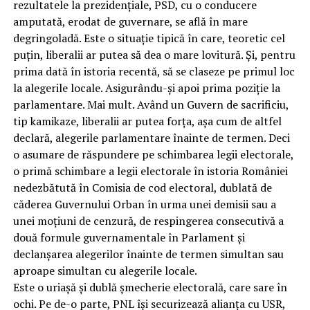
rezultatele la prezidențiale, PSD, cu o conducere
amputată, erodat de guvernare, se află în mare
degringoladă. Este o situație tipică în care, teoretic cel
puțin, liberalii ar putea să dea o mare lovitură. Și, pentru
prima dată în istoria recentă, să se claseze pe primul loc
la alegerile locale. Asigurându-și apoi prima poziție la
parlamentare. Mai mult. Având un Guvern de sacrificiu,
tip kamikaze, liberalii ar putea forța, așa cum de altfel
declară, alegerile parlamentare înainte de termen. Deci
o asumare de răspundere pe schimbarea legii electorale,
o primă schimbare a legii electorale în istoria României
nedezbătută în Comisia de cod electoral, dublată de
căderea Guvernului Orban în urma unei demisii sau a
unei moțiuni de cenzură, de respingerea consecutivă a
două formule guvernamentale în Parlament și
declanșarea alegerilor înainte de termen simultan sau
aproape simultan cu alegerile locale.
Este o uriașă și dublă șmecherie electorală, care sare în
ochi. Pe de-o parte, PNL își securizează alianța cu USR,