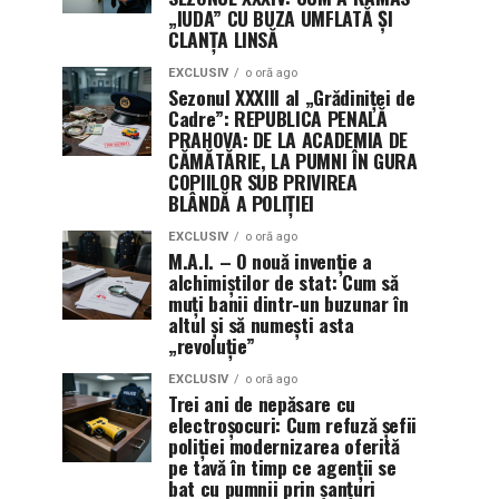
„IUDA” CU BUZA UMFLATĂ ȘI
CLANȚA LINSĂ
EXCLUSIV
o oră ago
Sezonul XXXIII al „Grădiniței de
Cadre”: REPUBLICA PENALĂ
PRAHOVA: DE LA ACADEMIA DE
CĂMĂTĂRIE, LA PUMNI ÎN GURA
COPIILOR SUB PRIVIREA
BLÂNDĂ A POLIȚIEI
EXCLUSIV
o oră ago
M.A.I. – O nouă invenție a
alchimiștilor de stat: Cum să
muți banii dintr-un buzunar în
altul și să numești asta
„revoluție”
EXCLUSIV
o oră ago
Trei ani de nepăsare cu
electroșocuri: Cum refuză șefii
poliției modernizarea oferită
pe tavă în timp ce agenții se
bat cu pumnii prin șanțuri