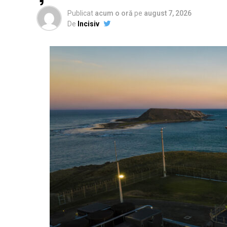
Publicat
acum o oră
pe
august 7, 2026
De
Incisiv