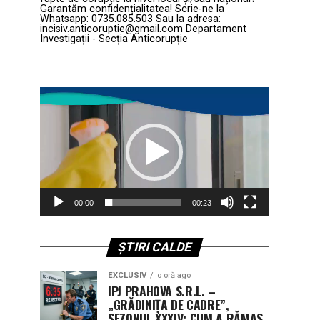
Garantăm confidențialitatea! Scrie-ne la
Whatsapp: 0735.085.503 Sau la adresa:
incisiv.anticoruptie@gmail.com Departament
Investigații - Secția Anticorupție
Player
video
00:00
00:23
ȘTIRI CALDE
EXCLUSIV
o oră ago
IPJ PRAHOVA S.R.L. –
„GRĂDINIȚA DE CADRE”,
SEZONUL XXXIV: CUM A RĂMAS