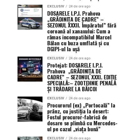
EXCLUSIV
24 de ore ago
DOSARELE I.P.J. Prahova
„GRĂDINIȚA DE CADRE” –
SEZONUL XXXII. Împăratul” fără
coroană al xanaxului: Cum a
rămas incompatibilul Marcel
Bălan cu buza umflată și cu
DGIPI-ul la ușă
EXCLUSIV
24 de ore ago
Protejat: DOSARELE I.P.J.
Prahova „GRĂDINIȚA DE
CADRE” – SEZONUL XXXI. EDIȚIE
SPECIALĂ:– ZOOTEHNIE PENALĂ
ȘI TRĂDARE LA BĂICOI
EXCLUSIV
24 de ore ago
Procurorul (ex) „Portocală” la
prânz, cu justiția la desert:
Fostul procuror-fabrică de
dosare se plimbă cu Mercedes-
ul pe cazul „viața bună”
EXCLUSIV
24 de ore ago