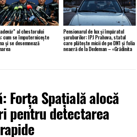
 adevăr” al chestorului
Pensionarul de lux și împăratul
: cum se împuternicește
șuruburilor: IPJ Prahova, statul
na și se desemnează
care plătește micii de pe DN1 și folia
narea
neagră de la Dedeman – «Grădinița
de cadre» IPJ Prahova (XV)
: Forța Spațială alocă
ri pentru detectarea
arapide