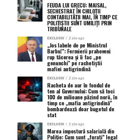
FEUDA LUI GRECU: MAISAL,
SECHESTRAT ÎN CHILOȚII
CONTABILITĂȚII MAI, ÎN TIMP CE
POLIȚIȘTII SUNT UMILIȚI PRIN
TRIBUNALE
EXCLUSIV
2 zile ago
„Jos labele de pe Ministrul
Barbu!”: Fermierii prahoveni
rup tăcerea și îi fac „pe
genunchi” pe rachetiștii
mafiei antigrindină
EXCLUSIV
2 zile ago
Racheta de aur în fondul de
ten al Guvernului: Cum să toci
100 de milioane păzind norii, în
timp ce „mafia antigrindină”
bombardează doar bugetul de
stat
EXCLUSIV
2 zile ago
Marea impostură salarială din
Poliție: Cum sunt „furați” legal