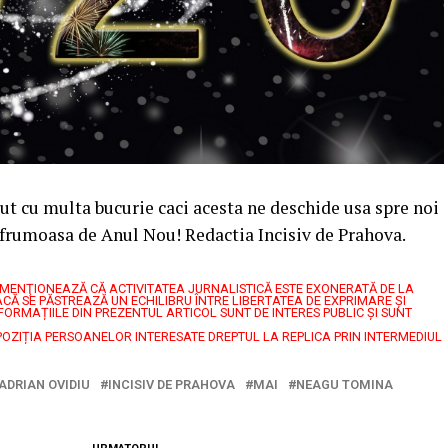
t cu multa bucurie caci acesta ne deschide usa spre noi
re frumoasa de Anul Nou! Redactia Incisiv de Prahova.
7, MENŢIONEAZĂ CĂ ACTIVITATEA JURNALISTICĂ ESTE EXONERATĂ DE LA
CĂ SE PĂSTREAZĂ UN ECHILIBRU ÎNTRE LIBERTATEA DE EXPRIMARE ŞI
FORMAȚIILE DIN PREZENTUL ARTICOL SUNT DE INTERES PUBLIC ȘI SUNT
POZIȚIA PERSOANELOR INTERESATE DREPTUL LA REPLICA PRIN INTERMEDIUL
ADRIAN OVIDIU
INCISIV DE PRAHOVA
MAI
NEAGU TOMINA