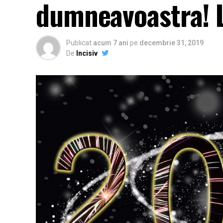
dumneavoastra! L
Publicat
acum 7 ani
pe
decembrie 31, 2019
De
Incisiv