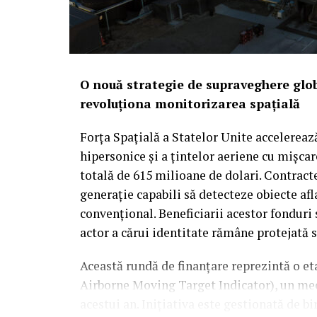
O nouă strategie de supraveghere glob
revoluționa monitorizarea spațială
Forța Spațială a Statelor Unite accelereaz
hipersonice și a țintelor aeriene cu mișca
totală de 615 milioane de dolari. Contract
generație capabili să detecteze obiecte afl
convențional. Beneficiarii acestor fonduri
actor a cărui identitate rămâne protejată 
Această rundă de finanțare reprezintă o 
Airborne Moving Target Indicator), un meca
acestui an. Inițiativa este gestionată de bi