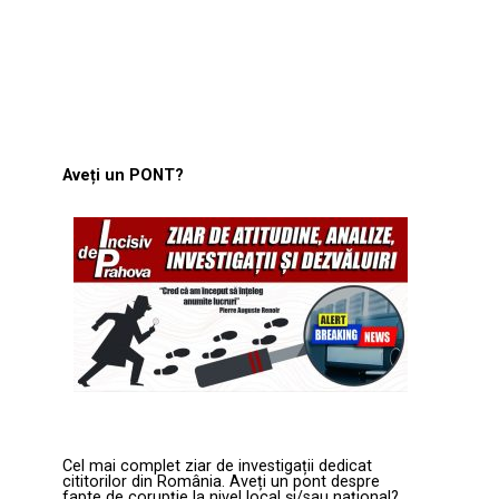
Aveți un PONT?
Cel mai complet ziar de investigații dedicat
cititorilor din România. Aveți un pont despre
fapte de corupție la nivel local și/sau național?