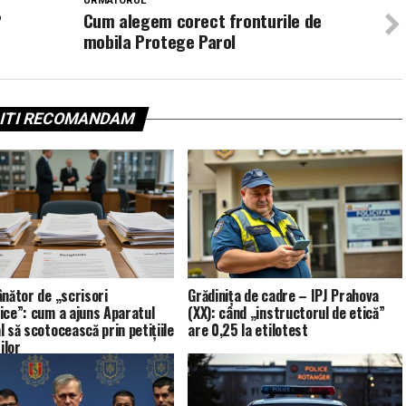
URMATORUL
?
Cum alegem corect fronturile de
mobila Protege Parol
ITI RECOMANDAM
ânător de „scrisori
Grădinița de cadre – IPJ Prahova
ice”: cum a ajuns Aparatul
(XX): când „instructorul de etică”
l să scotocească prin petițiile
are 0,25 la etilotest
tilor