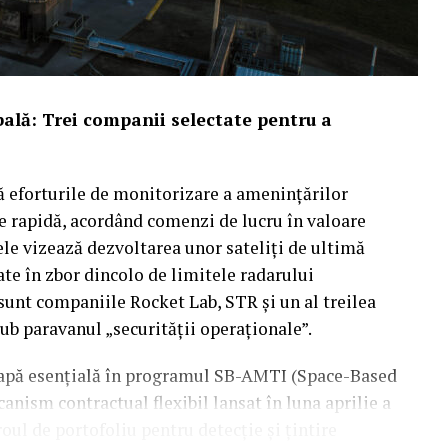
ală: Trei companii selectate pentru a
ă eforturile de monitorizare a amenințărilor
re rapidă, acordând comenzi de lucru în valoare
ele vizează dezvoltarea unor sateliți de ultimă
ate în zbor dincolo de limitele radarului
 sunt companiile Rocket Lab, STR și un al treilea
sub paravanul „securității operaționale”.
etapă esențială în programul SB-AMTI (Space-Based
nism contractual flexibil lansat în luna aprilie a
roul de portofoliu pentru detecție și țintire