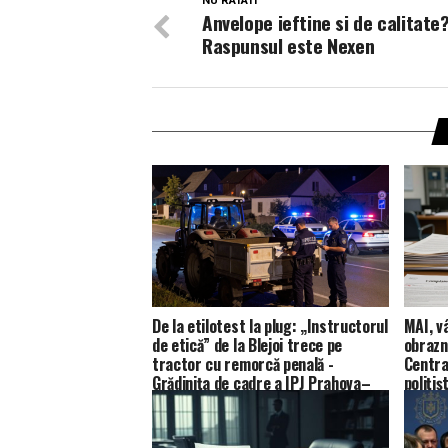
NU RATATI
Anvelope ieftine si de calitate
Raspunsul este Nexen
De la etilotest la plug: „Instructorul
MAI, v
de etică” de la Blejoi trece pe
obrazn
tractor cu remorcă penală -
Centra
Grădinița de cadre a IPJ Prahova–
polițiș
sezonul XXIX