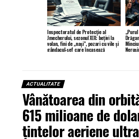
Inspectoratul de Protecție al
„Purul
Jmecherului, sezonul XIX: bețivi la
Drăgan
volan, fini de „nași”, pozari cu vile și
Minciu
gândacul‑șef care încasează
Neruși
„merit” la A3 – Grădinița de cadre –
IPJ Prahova (XIX)
ACTUALITATE
Vânătoarea din orbită
615 milioane de dola
țintelor aeriene ultr