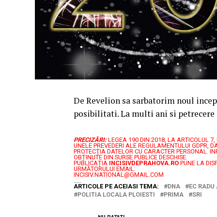
De Revelion sa sarbatorim noul incepu
posibilitati. La multi ani si petrece
PRECIZĂRI:
LEGEA 190 DIN 2018, LA ARTICOLUL 
UNELE PREVEDERI ALE REGULAMENTULUI GDPR, DA
PROTECŢIA DATELOR CU CARACTER PERSONAL.
IN
OBȚINUTE DIN SURSE PUBLICE DESCHISE.
PUBLICAȚIA
INCISIVDEPRAHOVA.RO
PUNE LA DIS
URMĂTORULUI EMAIL:
INCISIV.NATIONAL@GMAIL.COM
.....
ARTICOLE PE ACEIASI TEMA:
DNA
EC RADU 
POLITIA LOCALA PLOIESTI
PRIMA
SRI