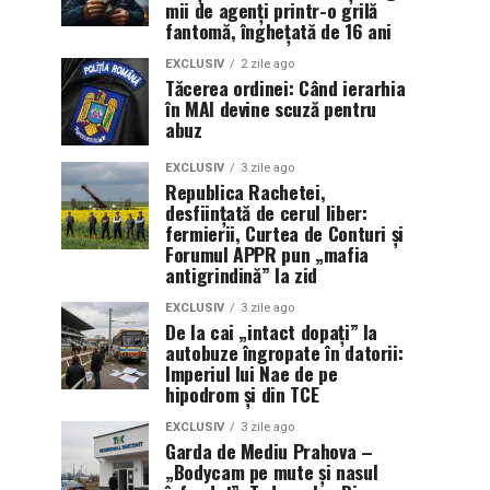
mii de agenți printr-o grilă
fantomă, înghețată de 16 ani
EXCLUSIV
2 zile ago
Tăcerea ordinei: Când ierarhia
în MAI devine scuză pentru
abuz
EXCLUSIV
3 zile ago
Republica Rachetei,
desființată de cerul liber:
fermierii, Curtea de Conturi și
Forumul APPR pun „mafia
antigrindină” la zid
EXCLUSIV
3 zile ago
De la cai „intact dopați” la
autobuze îngropate în datorii:
Imperiul lui Nae de pe
hipodrom și din TCE
EXCLUSIV
3 zile ago
Garda de Mediu Prahova –
„Bodycam pe mute și nasul