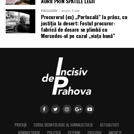
AURII PRIN SPATELE LEGII
EXCLUSIV
acum 3 zile
Procurorul (ex) „Portocală” la prânz, cu
justiția la desert: Fostul procuror-
fabrică de dosare se plimbă cu
Mercedes-ul pe cazul „viața bună”
PREFAȚĂ
CODUL DEONTOLOGIC AL JURNALISTULUI
ACTUALITATE
ADMINISTRAȚIE
POLITICĂ
EXTERNE
EXCLUSIV
ANCHETE