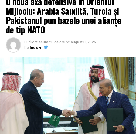
O nouă axă defensivă în Orientul
Mijlociu: Arabia Saudită, Turcia și
Pakistanul pun bazele unei alianțe
de tip NATO
Publicat
acum 20 de ore
pe
august 8, 2026
De
Incisiv