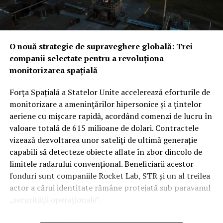
testul realității din teren
Noua alianță ar putea fi
testată mult mai curând decât se anticipa, pe fondul
amenințărilor constante venite din partea forțelor
susținute de Iran. În timp ce Washingtonul ar putea
O nouă strategie de supraveghere globală: Trei
vedea cu ochi buni această redistribuire a
companii selectate pentru a revoluționa
responsabilităților de securitate între aliații săi
monitorizarea spațială
regionali, unii analiști rămân sceptici cu privire la
aplicabilitatea imediată a clauzei de apărare colectivă.
Forța Spațială a Statelor Unite accelerează eforturile de
Rămâne de văzut dacă, în cazul unui atac iminent din
monitorizare a amenințărilor hipersonice și a țintelor
partea proxy-urilor Teheranului, Ankara și Islamabadul
aeriene cu mișcare rapidă, acordând comenzi de lucru în
vor interveni militar pentru a proteja regatul saudit,
valoare totală de 615 milioane de dolari. Contractele
transformând semnăturile de astăzi într-o realitate
vizează dezvoltarea unor sateliți de ultimă generație
operativă.
capabili să detecteze obiecte aflate în zbor dincolo de
limitele radarului convențional. Beneficiarii acestor
fonduri sunt companiile Rocket Lab, STR și un al treilea
actor a cărui identitate rămâne protejată sub paravanul
„securității operaționale”.
Această rundă de finanțare reprezintă o etapă esențială