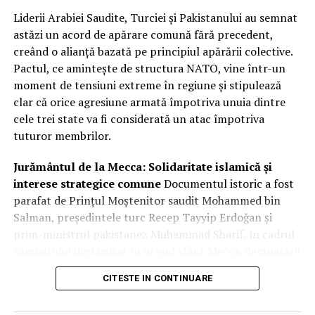
Liderii Arabiei Saudite, Turciei și Pakistanului au semnat
astăzi un acord de apărare comună fără precedent,
creând o alianță bazată pe principiul apărării colective.
Pactul, ce amintește de structura NATO, vine într-un
moment de tensiuni extreme în regiune și stipulează
clar că orice agresiune armată împotriva unuia dintre
cele trei state va fi considerată un atac împotriva
tuturor membrilor.
Jurământul de la Mecca: Solidaritate islamică și
interese strategice comune
Documentul istoric a fost
parafat de Prințul Moștenitor saudit Mohammed bin
Salman, președintele turc Recep Tayyip Erdoğan și
prim-ministrul pakistanez Muhammad Sharif, în cadrul
summitului desfășurat în orașul sfânt Mecca. Semnatarii
au invocat legăturile istorice profunde și „frăția” dintre
CITESTE IN CONTINUARE
cele trei națiuni, subliniind că acest pas este esențial
pentru promovarea păcii și stabilității într-un climat