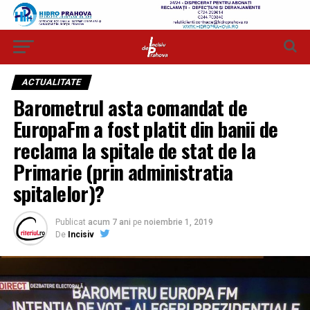
ACTUALITATE
Barometrul asta comandat de
EuropaFm a fost platit din banii de
reclama la spitale de stat de la
Primarie (prin administratia
spitalelor)?
Publicat
acum 7 ani
pe
noiembrie 1, 2019
De
Incisiv