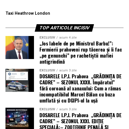
Taxi Heathrow London
TOP ARTICOLE INCISIV
EXCLUSIV
acum 4 zile
„Jos labele de pe Ministrul Barbu!”:
Fermierii prahoveni rup tăcerea și îi fac
„pe genunchi” pe rachetiștii mafiei
antigrindină
EXCLUSIV
acum 3 zile
DOSARELE I.P.J. Prahova „GRĂDINIȚA DE
CADRE” – SEZONUL XXXII. Împăratul”
fără coroană al xanaxului: Cum a rămas
incompatibilul Marcel Bălan cu buza
umflată și cu DGIPI-ul la ușă
EXCLUSIV
acum 3 zile
DOSARELE I.P.J. Prahova „GRĂDINIȚA DE
CADRE” – SEZONUL XXXI. EDIȚIE
SPECIALĂ:– ZOOTEHNIE PENALĂ ȘI