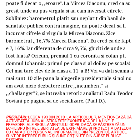
poate fi decat o ,,eroare”. La Mircea Diaconu, cred ca au
gresit unde au pus virgula si au cam inversat cifrele.
Subliniez: barometrul platit sau neplatit din banii de
sanatate publica contra imagine, nu poate decat sa fi
incurcat cifrele si virgula la Mircea Diaconu. Zice
barometrul ,,16,7% Mircea Diaconu”. Eu cred ca de fapt
e 7, 16%. Iar diferenta de circa 9,5%, ghiciti de unde a
fost luata? Oricum, premiul 1 cu coronita si colan pt.
domnul Iohannis: primul pe clasa si al doilea pe scoala!
Cel mai tare elev de la clasa a 11-a B! Voi va dati seama a
mai sunt 10 zile pana la alegerile prezidentiale si noi nu
am avut nicio dezbatere intre ,,incumbent” si
,,challanger”?, se intreaba retoric analistul Radu Teodor
Soviani pe pagina sa de socializare. (Paul D.).
PRECIZĂRI:
LEGEA 190 DIN 2018, LA ARTICOLUL 7, MENŢIONEAZĂ CĂ
ACTIVITATEA JURNALISTICĂ ESTE EXONERATĂ DE LA UNELE
PREVEDERI ALE REGULAMENTULUI GDPR, DACĂ SE PĂSTREAZĂ UN
ECHILIBRU ÎNTRE LIBERTATEA DE EXPRIMARE ŞI PROTECŢIA DATELOR
CU CARACTER PERSONAL.
INFORMAȚIILE DIN PREZENTUL ARTICOL
SUNT DE INTERES PUBLIC ȘI SUNT OBȚINUTE DIN SURSE PUBLICE
DESCHISE.