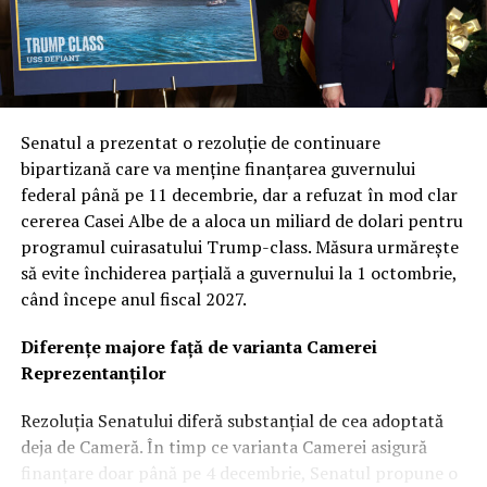
Col. Ryan Frazier a explicat că nucleul acestei noi etape
este diversificarea capacităților. Prin explorarea unor
inovații și tehnologii unice, Forța Spațială urmărește să
obțină avantaje de performanță distincte, garantând că
Senatul a prezentat o rezoluție de continuare
armata va dispune de cea mai avansată tehnologie
bipartizană care va menține finanțarea guvernului
disponibilă pe piață. Această abordare multi-vectorială
federal până pe 11 decembrie, dar a refuzat în mod clar
este văzută ca o plasă de siguranță strategică în fața
cererea Casei Albe de a aloca un miliard de dolari pentru
evoluțiilor imprevizibile din teatrele de operațiuni.
programul cuirasatului Trump-class. Măsura urmărește
să evite închiderea parțială a guvernului la 1 octombrie,
Revoluția „Flatellites”: Rocket Lab propune o
când începe anul fiscal 2027.
arhitectură inovatoare pentru Neutron
Diferențe majore față de varianta Camerei
Dintre contractorii anunțați, Rocket Lab se detașează cu
Reprezentanților
o cotă de 397 de milioane de dolari. Compania cu sediul
în California va dezvolta și opera o constelație de
Rezoluția Senatului diferă substanțial de cea adoptată
„Flatellites” – un design revoluționar de sateliți plați,
deja de Cameră. În timp ce varianta Camerei asigură
optimizați pentru comunicare de mare bandă și latență
finanțare doar până pe 4 decembrie, Senatul propune o
scăzută.