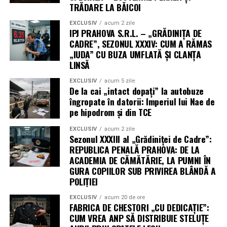
TRĂDARE LA BĂICOI
EXCLUSIV
acum 2 zile
IPJ PRAHOVA S.R.L. – „GRĂDINIȚA DE
CADRE”, SEZONUL XXXIV: CUM A RĂMAS
„IUDA” CU BUZA UMFLATĂ ȘI CLANȚA
LINSĂ
EXCLUSIV
acum 5 zile
De la cai „intact dopați” la autobuze
îngropate în datorii: Imperiul lui Nae de
pe hipodrom și din TCE
EXCLUSIV
acum 2 zile
Sezonul XXXIII al „Grădiniței de Cadre”:
REPUBLICA PENALĂ PRAHOVA: DE LA
ACADEMIA DE CĂMĂTĂRIE, LA PUMNI ÎN
GURA COPIILOR SUB PRIVIREA BLÂNDĂ A
POLIȚIEI
EXCLUSIV
acum 20 de ore
FABRICA DE CHESTORI „CU DEDICAȚIE”:
CUM VREA ANP SĂ DISTRIBUIE STELUȚE