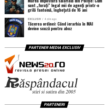
Marea impostură salarială din Poliție: Cum
sunt „furați” legal mii de agenți printr-o
grilă fantomă, înghețată de 16 ani
EXCLUSIV
4 zile ago
Tăcerea ordinei: Când ierarhia în MAI
devine scuză pentru abuz
PARTENER MEDIA EXCLUSIV
PARTENERI