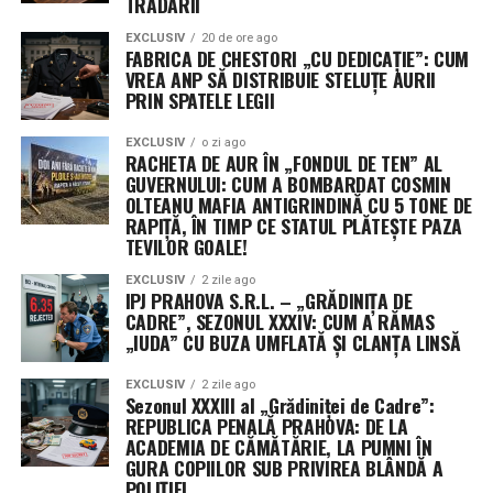
TRĂDĂRII
aproximativ 8% din fondurile neangajate ar deveni
EXCLUSIV
20 de ore ago
indisponibile.
FABRICA DE CHESTORI „CU DEDICAȚIE”: CUM
VREA ANP SĂ DISTRIBUIE STELUȚE AURII
PRIN SPATELE LEGII
Următorii pași în Congres
EXCLUSIV
o zi ago
Senatul urmează să voteze rezoluția în această
RACHETA DE AUR ÎN „FONDUL DE TEN” AL
săptămână, înainte de începerea vacanței de august.
GUVERNULUI: CUM A BOMBARDAT COSMIN
Camera Reprezentanților, deja în pauză, și-a adoptat
OLTEANU MAFIA ANTIGRINDINĂ CU 5 TONE DE
RAPIȚĂ, ÎN TIMP CE STATUL PLĂTEȘTE PAZA
propria variantă pe 21 iulie. Cele două texte vor trebui
TEVILOR GOALE!
fie unificate, fie una dintre camere va trebui să adopte
varianta celeilalte, pentru ca proiectul să ajungă pe
EXCLUSIV
2 zile ago
IPJ PRAHOVA S.R.L. – „GRĂDINIȚA DE
masa președintelui Donald Trump.
CADRE”, SEZONUL XXXIV: CUM A RĂMAS
„IUDA” CU BUZA UMFLATĂ ȘI CLANȚA LINSĂ
Președinta Comisiei de buget din Senat, Susan Collins, a
descris rezoluția drept „un pas important” pentru
EXCLUSIV
2 zile ago
Sezonul XXXIII al „Grădiniței de Cadre”:
evitarea închiderii guvernului, în timp ce senatoarea
REPUBLICA PENALĂ PRAHOVA: DE LA
Patty Murray a salutat faptul că textul limitează cererile
ACADEMIA DE CĂMĂTĂRIE, LA PUMNI ÎN
de noi fonduri și flexibilități pentru Pentagon.
GURA COPIILOR SUB PRIVIREA BLÂNDĂ A
POLIȚIEI