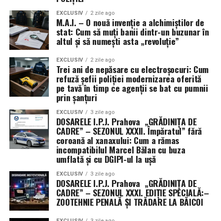
EXCLUSIV
2 zile ago
M.A.I. – O nouă invenție a alchimiștilor de
stat: Cum să muți banii dintr-un buzunar în
altul și să numești asta „revoluție”
EXCLUSIV
2 zile ago
Trei ani de nepăsare cu electroșocuri: Cum
refuză șefii poliției modernizarea oferită
pe tavă în timp ce agenții se bat cu pumnii
prin șanțuri
EXCLUSIV
3 zile ago
DOSARELE I.P.J. Prahova „GRĂDINIȚA DE
CADRE” – SEZONUL XXXII. Împăratul” fără
coroană al xanaxului: Cum a rămas
incompatibilul Marcel Bălan cu buza
umflată și cu DGIPI-ul la ușă
EXCLUSIV
3 zile ago
DOSARELE I.P.J. Prahova „GRĂDINIȚA DE
CADRE” – SEZONUL XXXI. EDIȚIE SPECIALĂ:–
ZOOTEHNIE PENALĂ ȘI TRĂDARE LA BĂICOI
EXCLUSIV
3 zile ago