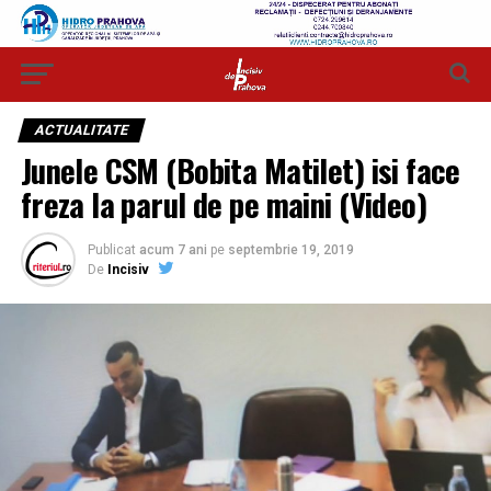
ACTUALITATE
Junele CSM (Bobita Matilet) isi face
freza la parul de pe maini (Video)
Publicat
acum 7 ani
pe
septembrie 19, 2019
De
Incisiv