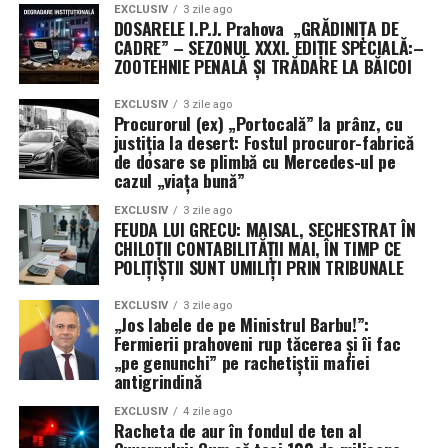
EXCLUSIV
3 zile ago
DOSARELE I.P.J. Prahova „GRĂDINIȚA DE
CADRE” – SEZONUL XXXI. EDIȚIE SPECIALĂ:–
ZOOTEHNIE PENALĂ ȘI TRĂDARE LA BĂICOI
EXCLUSIV
3 zile ago
Procurorul (ex) „Portocală” la prânz, cu
justiția la desert: Fostul procuror-fabrică
de dosare se plimbă cu Mercedes-ul pe
cazul „viața bună”
EXCLUSIV
3 zile ago
FEUDA LUI GRECU: MAISAL, SECHESTRAT ÎN
CHILOȚII CONTABILITĂȚII MAI, ÎN TIMP CE
POLIȚIȘTII SUNT UMILIȚI PRIN TRIBUNALE
EXCLUSIV
3 zile ago
„Jos labele de pe Ministrul Barbu!”:
Fermierii prahoveni rup tăcerea și îi fac
„pe genunchi” pe rachetiștii mafiei
antigrindină
EXCLUSIV
4 zile ago
Racheta de aur în fondul de ten al