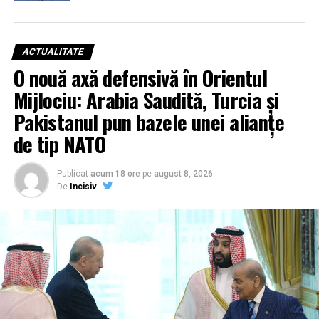
ACTUALITATE
O nouă axă defensivă în Orientul
Mijlociu: Arabia Saudită, Turcia și
Pakistanul pun bazele unei alianțe
de tip NATO
Publicat
acum 18 ore
pe
august 8, 2026
De
Incisiv