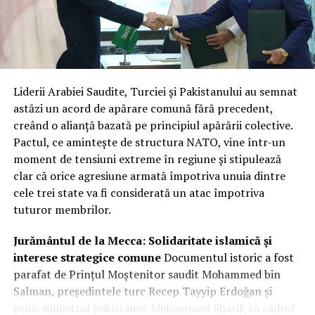
Liderii Arabiei Saudite, Turciei și Pakistanului au semnat
astăzi un acord de apărare comună fără precedent,
creând o alianță bazată pe principiul apărării colective.
Pactul, ce amintește de structura NATO, vine într-un
moment de tensiuni extreme în regiune și stipulează
clar că orice agresiune armată împotriva unuia dintre
cele trei state va fi considerată un atac împotriva
tuturor membrilor.
Jurământul de la Mecca: Solidaritate islamică și
interese strategice comune
Documentul istoric a fost
parafat de Prințul Moștenitor saudit Mohammed bin
Salman, președintele turc Recep Tayyip Erdoğan și
prim-ministrul pakistanez Muhammad Sharif, în cadrul