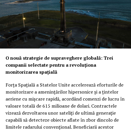
configurația trilaterală semnalează o schimbare majoră
în arhitectura de securitate a regiunii.
Provocarea iraniană: Între descurajarea strategică și
testul realității din teren
Noua alianță ar putea fi
testată mult mai curând decât se anticipa, pe fondul
amenințărilor constante venite din partea forțelor
susținute de Iran. În timp ce Washingtonul ar putea
O nouă strategie de supraveghere globală: Trei
vedea cu ochi buni această redistribuire a
companii selectate pentru a revoluționa
responsabilităților de securitate între aliații săi
monitorizarea spațială
regionali, unii analiști rămân sceptici cu privire la
aplicabilitatea imediată a clauzei de apărare colectivă.
Forța Spațială a Statelor Unite accelerează eforturile de
Rămâne de văzut dacă, în cazul unui atac iminent din
monitorizare a amenințărilor hipersonice și a țintelor
partea proxy-urilor Teheranului, Ankara și Islamabadul
aeriene cu mișcare rapidă, acordând comenzi de lucru în
vor interveni militar pentru a proteja regatul saudit,
valoare totală de 615 milioane de dolari. Contractele
transformând semnăturile de astăzi într-o realitate
vizează dezvoltarea unor sateliți de ultimă generație
operativă.
capabili să detecteze obiecte aflate în zbor dincolo de
limitele radarului convențional. Beneficiarii acestor