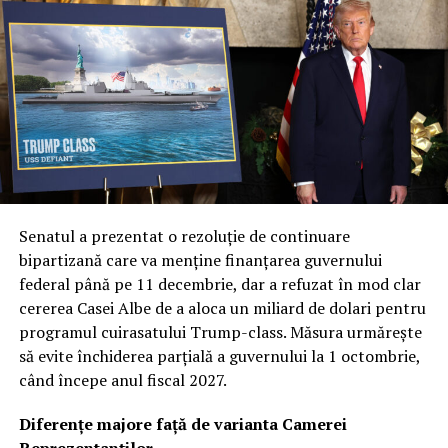
etapă a programului cu un contract masiv de 4,6
miliarde de dolari, precum și un acord suplimentar de
1,6 miliarde pentru lansări viitoare, oficialii americani
subliniază importanța de a nu depinde de o singură
soluție tehnică.
Col. Ryan Frazier a explicat că nucleul acestei noi etape
este diversificarea capacităților. Prin explorarea unor
inovații și tehnologii unice, Forța Spațială urmărește să
obțină avantaje de performanță distincte, garantând că
Senatul a prezentat o rezoluție de continuare
armata va dispune de cea mai avansată tehnologie
bipartizană care va menține finanțarea guvernului
disponibilă pe piață. Această abordare multi-vectorială
federal până pe 11 decembrie, dar a refuzat în mod clar
este văzută ca o plasă de siguranță strategică în fața
cererea Casei Albe de a aloca un miliard de dolari pentru
evoluțiilor imprevizibile din teatrele de operațiuni.
programul cuirasatului Trump-class. Măsura urmărește
să evite închiderea parțială a guvernului la 1 octombrie,
Revoluția „Flatellites”: Rocket Lab propune o
când începe anul fiscal 2027.
arhitectură inovatoare pentru Neutron
Diferențe majore față de varianta Camerei
Dintre contractorii anunțați, Rocket Lab se detașează cu
Reprezentanților