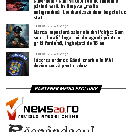
Guvernului: Cum să toci 100 de milioane
păzind norii, în timp ce „mafia
antigrindină” bombardează doar bugetul de
stat
EXCLUSIV
4 zile ago
Marea impostură salarială din Poliție: Cum
sunt „furați” legal mii de agenți printr-o
grilă fantomă, înghețată de 16 ani
EXCLUSIV
4 zile ago
Tăcerea ordinei: Când ierarhia în MAI
devine scuză pentru abuz
PARTENER MEDIA EXCLUSIV