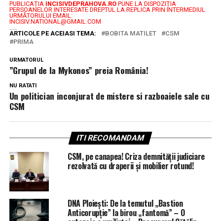
PUBLICAȚIA
INCISIVDEPRAHOVA.RO
PUNE LA DISPOZIȚIA
PERSOANELOR INTERESATE DREPTUL LA REPLICA PRIN INTERMEDIUL
URMĂTORULUI EMAIL:
INCISIV.NATIONAL@GMAIL.COM
.....
ARTICOLE PE ACEIASI TEMA:
BOBITA MATILET
CSM
PRIMA
URMATORUL
”Grupul de la Mykonos” preia România!
NU RATATI
Un politician inconjurat de mistere si razboaiele sale cu
CSM
ITI RECOMANDAM
CSM, pe canapea! Criza demnității judiciare
rezolvată cu draperii și mobilier rotund!
DNA Ploiești: De la temutul „Bastion
Anticorupție” la birou „fantomă” – O