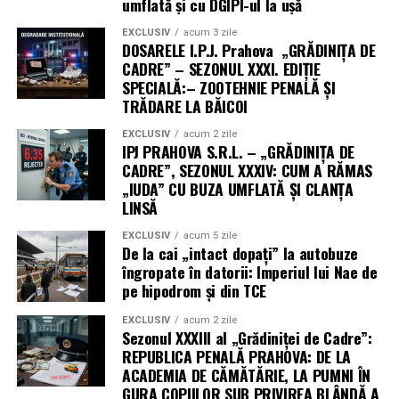
umflată și cu DGIPI-ul la ușă
EXCLUSIV
acum 3 zile
DOSARELE I.P.J. Prahova „GRĂDINIȚA DE
CADRE” – SEZONUL XXXI. EDIȚIE
SPECIALĂ:– ZOOTEHNIE PENALĂ ȘI
TRĂDARE LA BĂICOI
EXCLUSIV
acum 2 zile
IPJ PRAHOVA S.R.L. – „GRĂDINIȚA DE
CADRE”, SEZONUL XXXIV: CUM A RĂMAS
„IUDA” CU BUZA UMFLATĂ ȘI CLANȚA
LINSĂ
EXCLUSIV
acum 5 zile
De la cai „intact dopați” la autobuze
îngropate în datorii: Imperiul lui Nae de
pe hipodrom și din TCE
EXCLUSIV
acum 2 zile
Sezonul XXXIII al „Grădiniței de Cadre”:
REPUBLICA PENALĂ PRAHOVA: DE LA
ACADEMIA DE CĂMĂTĂRIE, LA PUMNI ÎN
GURA COPIILOR SUB PRIVIREA BLÂNDĂ A