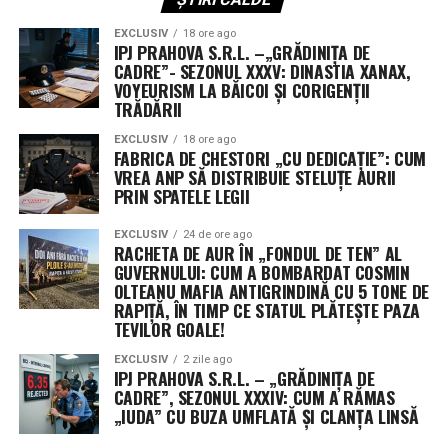
Fără scutire de la reducerile automate de cheltuieli
EXCLUSIV
18 ore ago
IPJ PRAHOVA S.R.L. –„GRĂDINIȚA DE
O altă cerere respinsă a vizat scutirea fondurilor de
CADRE”- SEZONUL XXXV: DINASTIA XANAX,
reconciliere aprobate anul trecut de la mecanismul de
VOYEURISM LA BĂICOI ȘI CORIGENȚII
sechestrare (reduceri automate). Fără această excepție,
TRĂDĂRII
aproximativ 8% din fondurile neangajate ar deveni
EXCLUSIV
18 ore ago
indisponibile.
FABRICA DE CHESTORI „CU DEDICAȚIE”: CUM
VREA ANP SĂ DISTRIBUIE STELUȚE AURII
PRIN SPATELE LEGII
Următorii pași în Congres
EXCLUSIV
24 de ore ago
Senatul urmează să voteze rezoluția în această
RACHETA DE AUR ÎN „FONDUL DE TEN” AL
săptămână, înainte de începerea vacanței de august.
GUVERNULUI: CUM A BOMBARDAT COSMIN
Camera Reprezentanților, deja în pauză, și-a adoptat
OLTEANU MAFIA ANTIGRINDINĂ CU 5 TONE DE
RAPIȚĂ, ÎN TIMP CE STATUL PLĂTEȘTE PAZA
propria variantă pe 21 iulie. Cele două texte vor trebui
TEVILOR GOALE!
fie unificate, fie una dintre camere va trebui să adopte
varianta celeilalte, pentru ca proiectul să ajungă pe
EXCLUSIV
2 zile ago
IPJ PRAHOVA S.R.L. – „GRĂDINIȚA DE
masa președintelui Donald Trump.
CADRE”, SEZONUL XXXIV: CUM A RĂMAS
„IUDA” CU BUZA UMFLATĂ ȘI CLANȚA LINSĂ
Președinta Comisiei de buget din Senat, Susan Collins, a