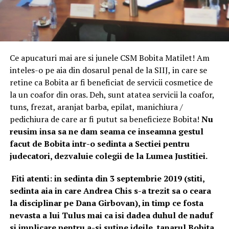
Ce apucaturi mai are si junele CSM Bobita Matilet! Am
inteles-o pe aia din dosarul penal de la SIIJ, in care se
retine ca Bobita ar fi beneficiat de servicii cosmetice de
la un coafor din oras. Deh, sunt atatea servicii la coafor,
tuns, frezat, aranjat barba, epilat, manichiura /
pedichiura de care ar fi putut sa beneficieze Bobita!
Nu
reusim insa sa ne dam seama ce inseamna gestul
facut de Bobita intr-o sedinta a Sectiei pentru
judecatori, dezvaluie colegii de la Lumea Justitiei.
Fiti atenti: in sedinta din 3 septembrie 2019 (stiti,
sedinta aia in care Andrea Chis s-a trezit sa o ceara
la disciplinar pe Dana Girbovan), in timp ce fosta
nevasta a lui Tulus mai ca isi dadea duhul de naduf
si implicare pentru a-si sutine ideile, tanarul Bobita