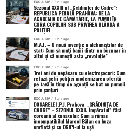
descris rezoluția drept „un pas important” pentru
EXCLUSIV
2 zile ago
Sezonul XXXIII al „Grădiniței de Cadre”:
evitarea închiderii guvernului, în timp ce senatoarea
REPUBLICA PENALĂ PRAHOVA: DE LA
Patty Murray a salutat faptul că textul limitează cererile
ACADEMIA DE CĂMĂTĂRIE, LA PUMNI ÎN
de noi fonduri și flexibilități pentru Pentagon.
GURA COPIILOR SUB PRIVIREA BLÂNDĂ A
POLIȚIEI
EXCLUSIV
2 zile ago
M.A.I. – O nouă invenție a alchimiștilor de
stat: Cum să muți banii dintr-un buzunar în
altul și să numești asta „revoluție”
EXCLUSIV
2 zile ago
Trei ani de nepăsare cu electroșocuri: Cum
refuză șefii poliției modernizarea oferită
pe tavă în timp ce agenții se bat cu pumnii
prin șanțuri
EXCLUSIV
3 zile ago
DOSARELE I.P.J. Prahova „GRĂDINIȚA DE
CADRE” – SEZONUL XXXII. Împăratul” fără
coroană al xanaxului: Cum a rămas
incompatibilul Marcel Bălan cu buza
umflată și cu DGIPI-ul la ușă