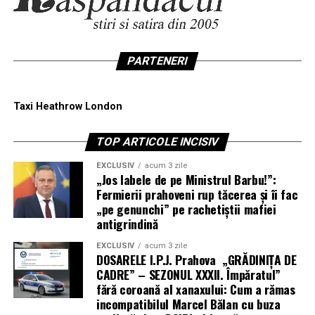
PARTENERI
Taxi Heathrow London
TOP ARTICOLE INCISIV
EXCLUSIV
acum 3 zile
„Jos labele de pe Ministrul Barbu!”:
Fermierii prahoveni rup tăcerea și îi fac
„pe genunchi” pe rachetiștii mafiei
antigrindină
EXCLUSIV
acum 3 zile
DOSARELE I.P.J. Prahova „GRĂDINIȚA DE
CADRE” – SEZONUL XXXII. Împăratul”
fără coroană al xanaxului: Cum a rămas
incompatibilul Marcel Bălan cu buza