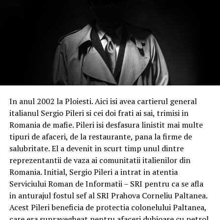
In anul 2002 la Ploiesti. Aici isi avea cartierul general
italianul Sergio Pileri si cei doi frati ai sai, trimisi in
Romania de mafie. Pileri isi desfasura linistit mai multe
tipuri de afaceri, de la restaurante, pana la firme de
salubritate. El a devenit in scurt timp unul dintre
reprezentantii de vaza ai comunitatii italienilor din
Romania. Initial, Sergio Pileri a intrat in atentia
Serviciului Roman de Informatii – SRI pentru ca se afla
in anturajul fostul sef al SRI Prahova Corneliu Paltanea.
Acest Pileri beneficia de protectia colonelului Paltanea,
care era supravegheat pentru afaceri dubioase cu petrol.