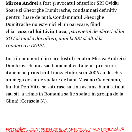
Mircea Andrei
a fost şi avocatul ofiţerilor SRI Ovidiu
Soare şi Gheorghe Dumitrache, condamnaţi definitiv
pentru luare de mită. Condamnatul Gheorghe
Dumitrache nu este nici el un oarecare, fiind
chiar
cuscrul lui Liviu Luca
,
partenerul de afaceri al lui
SOV si tatal a doi ofiteri, unul la SRI si altul la
conducerea DGIPI.
Insa in momentul in care fostul senator Mircea Andrei si
Dombrovschi incasau banii mafiei italiene, procurorii
italieni au prins firul tranzactiilor si in 2006 au deschis
un mega dosar de spalare de bani. Masimo Ciancimino,
fiul lui Don Vito, se saturase sa tina ascunsi banii tatalui
sau si i-a trimis in Romania sa fie spalati in groapa de la
Glina! (Cerasela N.).
PRECIZĂRI:
LEGEA 190 DIN 2018, LA ARTICOLUL 7, MENŢIONEAZĂ CĂ