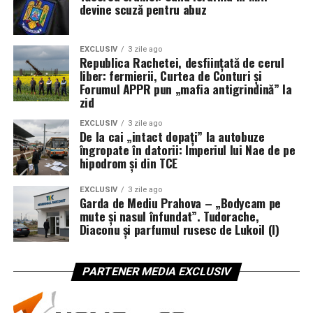
devine scuză pentru abuz
EXCLUSIV
3 zile ago
Republica Rachetei, desființată de cerul
liber: fermierii, Curtea de Conturi și
Forumul APPR pun „mafia antigrindină” la
zid
EXCLUSIV
3 zile ago
De la cai „intact dopați” la autobuze
îngropate în datorii: Imperiul lui Nae de pe
hipodrom și din TCE
EXCLUSIV
3 zile ago
Garda de Mediu Prahova – „Bodycam pe
mute și nasul înfundat”. Tudorache,
Diaconu și parfumul rusesc de Lukoil (I)
PARTENER MEDIA EXCLUSIV