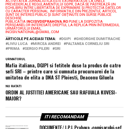
ACTIVITATEA JURNALISTICĂ ESTE EXONERATĂ DE LA UNELE
PREVEDERI ALE REGULAMENTULUI GDPR, DACĂ SE PĂSTREAZĂ UN
ECHILIBRU ÎNTRE LIBERTATEA DE EXPRIMARE ŞI PROTECŢIA DATELOR
CU CARACTER PERSONAL.
INFORMAȚIILE DIN PREZENTUL ARTICOL
SUNT DE INTERES PUBLIC ȘI SUNT OBȚINUTE DIN SURSE PUBLICE
DESCHISE.
PUBLICAȚIA
INCISIVDEPRAHOVA.RO
PUNE LA DISPOZIȚIA
PERSOANELOR INTERESATE DREPTUL LA REPLICA PRIN INTERMEDIUL
URMĂTORULUI EMAIL:
INCISIV.NATIONAL@GMAIL.COM
.....
ARTICOLE PE ACEIASI TEMA:
DGIPI
GHEORGHE DUMITRACHE
LIVIU LUCA
MIRCEA ANDREI
PALTANEA CORNELIU SRI
PRIMA
SERGIO PILERI
SRI
URMATORUL
Mafia italiana, DGIPI si fetitele duse la produs de catre
sefi SRI – printre care si cumnata procuroarei de la
unitatea de elita a DNA ST Ploiesti, Deaconu Giluela
NU RATATI
ORDIN AL JUSTITIEI AMERICANE SAU RAFUIALA KOVESI-
MAIOR?
ITI RECOMANDAM
DOCUMENTE/ I.P.J. Prahova -comisarului-șef