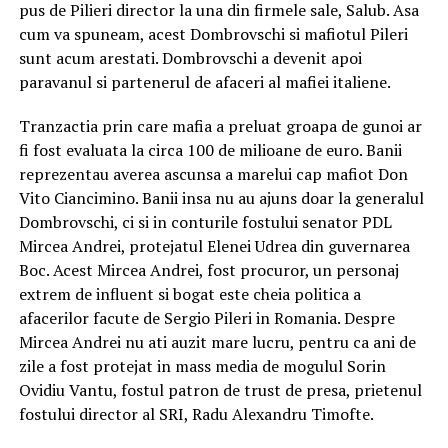
pus de Pilieri director la una din firmele sale, Salub. Asa
cum va spuneam, acest Dombrovschi si mafiotul Pileri
sunt acum arestati. Dombrovschi a devenit apoi
paravanul si partenerul de afaceri al mafiei italiene.
Tranzactia prin care mafia a preluat groapa de gunoi ar
fi fost evaluata la circa 100 de milioane de euro. Banii
reprezentau averea ascunsa a marelui cap mafiot Don
Vito Ciancimino. Banii insa nu au ajuns doar la generalul
Dombrovschi, ci si in conturile fostului senator PDL
Mircea Andrei, protejatul Elenei Udrea din guvernarea
Boc. Acest Mircea Andrei, fost procuror, un personaj
extrem de influent si bogat este cheia politica a
afacerilor facute de Sergio Pileri in Romania. Despre
Mircea Andrei nu ati auzit mare lucru, pentru ca ani de
zile a fost protejat in mass media de mogulul Sorin
Ovidiu Vantu, fostul patron de trust de presa, prietenul
fostului director al SRI, Radu Alexandru Timofte.