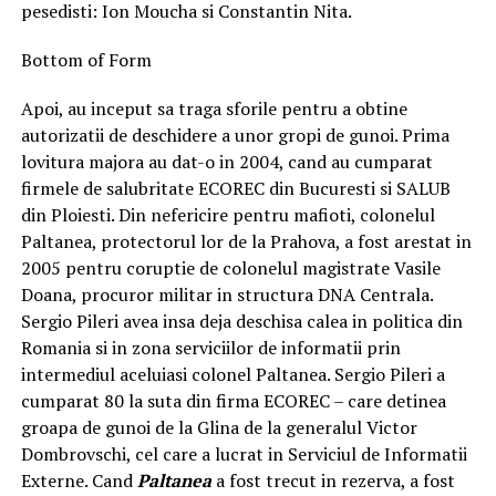
pesedisti: Ion Moucha si Constantin Nita.
Bottom of Form
Apoi, au inceput sa traga sforile pentru a obtine
autorizatii de deschidere a unor gropi de gunoi. Prima
lovitura majora au dat-o in 2004, cand au cumparat
firmele de salubritate ECOREC din Bucuresti si SALUB
din Ploiesti. Din nefericire pentru mafioti, colonelul
Paltanea, protectorul lor de la Prahova, a fost arestat in
2005 pentru coruptie de colonelul magistrate Vasile
Doana, procuror militar in structura DNA Centrala.
Sergio Pileri avea insa deja deschisa calea in politica din
Romania si in zona serviciilor de informatii prin
intermediul aceluiasi colonel Paltanea. Sergio Pileri a
cumparat 80 la suta din firma ECOREC – care detinea
groapa de gunoi de la Glina de la generalul Victor
Dombrovschi, cel care a lucrat in Serviciul de Informatii
Externe. Cand
Paltanea
a fost trecut in rezerva, a fost