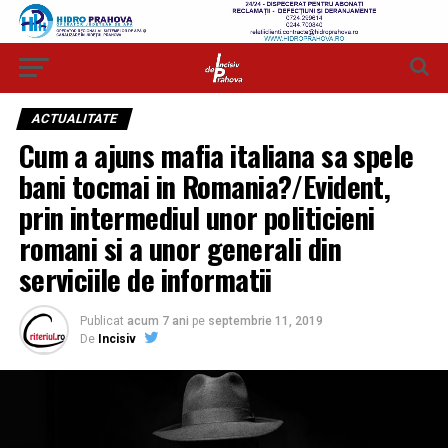
ACTUALITATE
Cum a ajuns mafia italiana sa spele
bani tocmai in Romania?/Evident,
prin intermediul unor politicieni
romani si a unor generali din
serviciile de informatii
Publicat
acum 7 ani
pe
septembrie 11, 2019
De
Incisiv