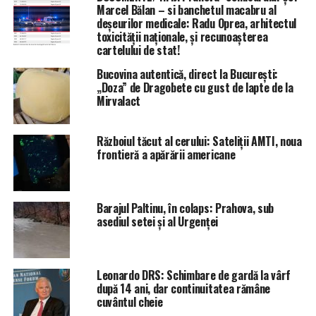
Marcel Bălan – si banchetul macabru al
deșeurilor medicale: Radu Oprea, arhitectul
toxicității naționale, și recunoașterea
cartelului de stat!
Bucovina autentică, direct la București:
„Doza” de Dragobete cu gust de lapte de la
Mirvalact
Războiul tăcut al cerului: Sateliții AMTI, noua
frontieră a apărării americane
Barajul Paltinu, în colaps: Prahova, sub
asediul setei și al Urgenței
Leonardo DRS: Schimbare de gardă la vârf
după 14 ani, dar continuitatea rămâne
cuvântul cheie