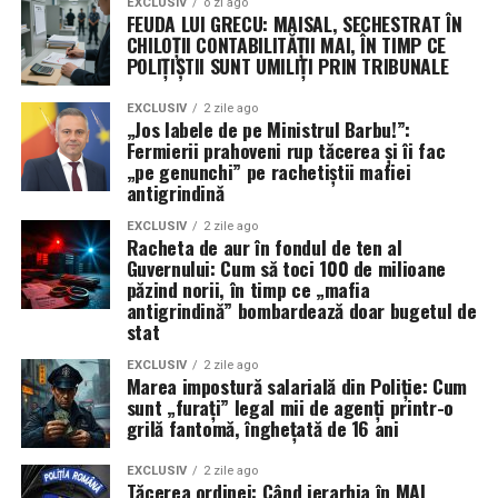
EXCLUSIV
o zi ago
FEUDA LUI GRECU: MAISAL, SECHESTRAT ÎN
CHILOȚII CONTABILITĂȚII MAI, ÎN TIMP CE
POLIȚIȘTII SUNT UMILIȚI PRIN TRIBUNALE
EXCLUSIV
2 zile ago
„Jos labele de pe Ministrul Barbu!”:
Fermierii prahoveni rup tăcerea și îi fac
„pe genunchi” pe rachetiștii mafiei
antigrindină
EXCLUSIV
2 zile ago
Racheta de aur în fondul de ten al
Guvernului: Cum să toci 100 de milioane
păzind norii, în timp ce „mafia
antigrindină” bombardează doar bugetul de
stat
EXCLUSIV
2 zile ago
Marea impostură salarială din Poliție: Cum
sunt „furați” legal mii de agenți printr-o
grilă fantomă, înghețată de 16 ani
EXCLUSIV
2 zile ago
Tăcerea ordinei: Când ierarhia în MAI