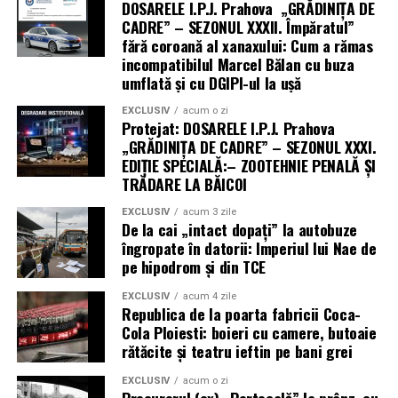
DOSARELE I.P.J. Prahova „GRĂDINIȚA DE
CADRE” – SEZONUL XXXII. Împăratul”
fără coroană al xanaxului: Cum a rămas
incompatibilul Marcel Bălan cu buza
umflată și cu DGIPI-ul la ușă
EXCLUSIV
acum o zi
Protejat: DOSARELE I.P.J. Prahova
„GRĂDINIȚA DE CADRE” – SEZONUL XXXI.
EDIȚIE SPECIALĂ:– ZOOTEHNIE PENALĂ ȘI
TRĂDARE LA BĂICOI
EXCLUSIV
acum 3 zile
De la cai „intact dopați” la autobuze
îngropate în datorii: Imperiul lui Nae de
pe hipodrom și din TCE
EXCLUSIV
acum 4 zile
Republica de la poarta fabricii Coca-
Cola Ploiesti: boieri cu camere, butoaie
rătăcite și teatru ieftin pe bani grei
EXCLUSIV
acum o zi
Procurorul (ex) „Portocală” la prânz, cu