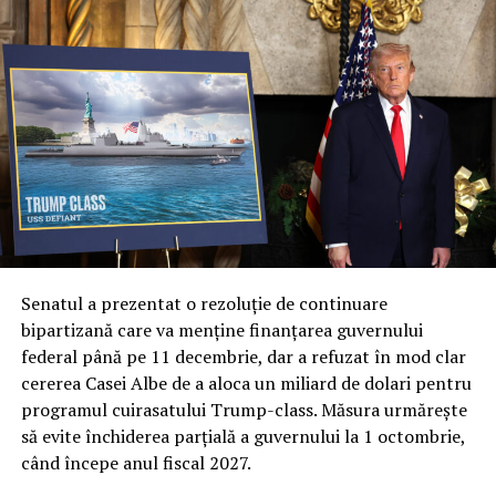
schimbare de paradigmă. Deși SpaceX a dominat prima
etapă a programului cu un contract masiv de 4,6
miliarde de dolari, precum și un acord suplimentar de
1,6 miliarde pentru lansări viitoare, oficialii americani
subliniază importanța de a nu depinde de o singură
soluție tehnică.
Col. Ryan Frazier a explicat că nucleul acestei noi etape
este diversificarea capacităților. Prin explorarea unor
inovații și tehnologii unice, Forța Spațială urmărește să
obțină avantaje de performanță distincte, garantând că
Senatul a prezentat o rezoluție de continuare
armata va dispune de cea mai avansată tehnologie
bipartizană care va menține finanțarea guvernului
disponibilă pe piață. Această abordare multi-vectorială
federal până pe 11 decembrie, dar a refuzat în mod clar
este văzută ca o plasă de siguranță strategică în fața
cererea Casei Albe de a aloca un miliard de dolari pentru
evoluțiilor imprevizibile din teatrele de operațiuni.
programul cuirasatului Trump-class. Măsura urmărește
să evite închiderea parțială a guvernului la 1 octombrie,
Revoluția „Flatellites”: Rocket Lab propune o
când începe anul fiscal 2027.
arhitectură inovatoare pentru Neutron