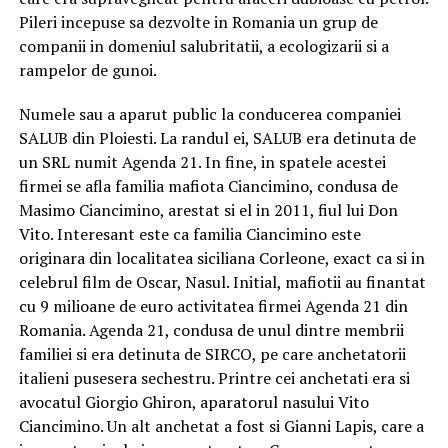
Pileri incepuse sa dezvolte in Romania un grup de
companii in domeniul salubritatii, a ecologizarii si a
rampelor de gunoi.
Numele sau a aparut public la conducerea companiei
SALUB din Ploiesti. La randul ei, SALUB era detinuta de
un SRL numit Agenda 21. In fine, in spatele acestei
firmei se afla familia mafiota Ciancimino, condusa de
Masimo Ciancimino, arestat si el in 2011, fiul lui Don
Vito. Interesant este ca familia Ciancimino este
originara din localitatea siciliana Corleone, exact ca si in
celebrul film de Oscar, Nasul. Initial, mafiotii au finantat
cu 9 milioane de euro activitatea firmei Agenda 21 din
Romania. Agenda 21, condusa de unul dintre membrii
familiei si era detinuta de SIRCO, pe care anchetatorii
italieni pusesera sechestru. Printre cei anchetati era si
avocatul Giorgio Ghiron, aparatorul nasului Vito
Ciancimino. Un alt anchetat a fost si Gianni Lapis, care a