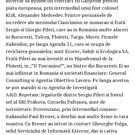
incercat sa incheie un contract cu Gazprom pentru
piata europeana, prin intermediul unui fost colonel
KGB, Alexander Medvedev. Printre persoanele de
incredere ale mezinului Ciancimino se numarau si fratii
Sergio si Giorgio Pileri, care au in Romania multe afaceri
in Bucuresti, Tulcea, Ploiesti, Targu-Mures. Firmele
italienilor, pe langa Agenda 21, care se ocupa de
reciclarea gunoaielor, sunt Ecorec, Salub si Ecologica SA.
Fratii Pileri au mai investit si in Hipodromul de la
Ploiesti, in „”Il Toscanino””, un bistro din Bucuresti. Ei au
mai infiintat in Romania si societati financiare: General
Consulting si Agentia Obiettivo Lavoro. Pe langa acestea
se pot mandri si cu Agentia de Investigatii
A&D. Repetam: legaturile dintre Sergio Pileri si fostul
sef al SRI Prahova, Corneliu Paltanea, sunt de
notorietate. Provenzano, prin intermediul romano-
italianului Paul Brener, a deschis mai multe firme in tara
noastra. Cu Brener au intrat in contact Gheorghe Fulga,
seful Serviciului de Informatii Externe, dar si cativa