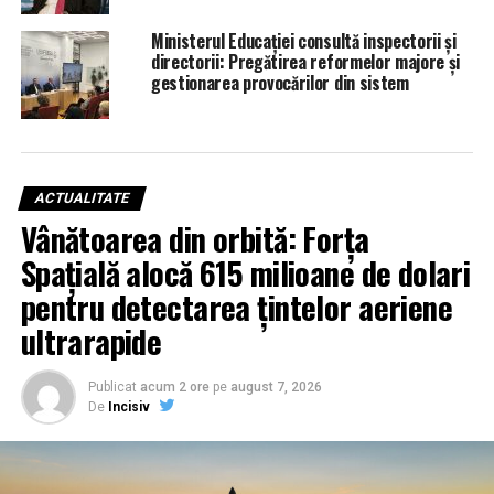
Ministerul Educației consultă inspectorii și
directorii: Pregătirea reformelor majore și
gestionarea provocărilor din sistem
ACTUALITATE
Vânătoarea din orbită: Forța
Spațială alocă 615 milioane de dolari
pentru detectarea țintelor aeriene
ultrarapide
Publicat
acum 2 ore
pe
august 7, 2026
De
Incisiv