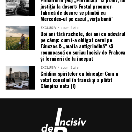
justiția la desert: Fostul procuror-
fabrică de dosare se plimbă cu
Mercedes-ul pe cazul „viața bună”
EXCLUSIV
acum 4 zile
Doi ani fără rachete, doi ani cu adevărul
pe câmp: cum i‑a obligat cerul pe
Tánczos & „mafia antigrindină” să
recunoască ce scriau Incisiv de Prahova
și fermierii de la început
EXCLUSIV
acum 3 zile
Grădina spiritelor cu băncuțe: Cum a
votat consiliul în transă și a plătit
Câmpina nota (I)