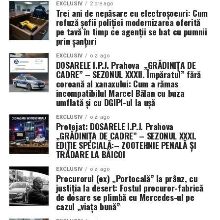
EXCLUSIV
2 ore ago
antrenament împotriva Iranului
Trei ani de nepăsare cu electroșocuri: Cum
refuză șefii poliției modernizarea oferită
pe tavă în timp ce agenții se bat cu pumnii
Dincolo de obiectivele strategice, misiunea din Golf are
prin șanțuri
două mize esențiale. Pe de o parte, oferă armatei italiene
ocazia rară de a acumula experiență operativă directă
EXCLUSIV
o zi ago
DOSARELE I.P.J. Prahova „GRĂDINIȚA DE
împotriva tehnologiilor militare iraniene, colectând
CADRE” – SEZONUL XXXII. Împăratul” fără
date vitale despre apărarea antirachetă și lupta anti-
coroană al xanaxului: Cum a rămas
dronă.
incompatibilul Marcel Bălan cu buza
umflată și cu DGIPI-ul la ușă
Pe de altă parte, există o dimensiune industrială
EXCLUSIV
o zi ago
evidentă. Prin desfășurarea sistemelor SAMP/T și a
Protejat: DOSARELE I.P.J. Prahova
„GRĂDINIȚA DE CADRE” – SEZONUL XXXI.
tehnologiilor anti-dronă de la Leonardo în condiții reale
EDIȚIE SPECIALĂ:– ZOOTEHNIE PENALĂ ȘI
de conflict, Italia își transformă misiunea într-o
TRĂDARE LA BĂICOI
veritabilă vitrină comercială. Succesul acestor
echipamente sub presiunea atacurilor din Golf ar putea
EXCLUSIV
o zi ago
Procurorul (ex) „Portocală” la prânz, cu
consolida poziția Italiei pe piața globală de armament,
justiția la desert: Fostul procuror-fabrică
demonstrând că tehnologia națională este pregătită
de dosare se plimbă cu Mercedes-ul pe
cazul „viața bună”
pentru cele mai dure provocări moderne.