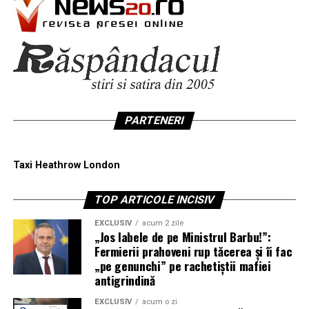
PARTENERI
Taxi Heathrow London
TOP ARTICOLE INCISIV
EXCLUSIV
acum 2 zile
„Jos labele de pe Ministrul Barbu!”:
Fermierii prahoveni rup tăcerea și îi fac
„pe genunchi” pe rachetiștii mafiei
antigrindină
EXCLUSIV
acum o zi