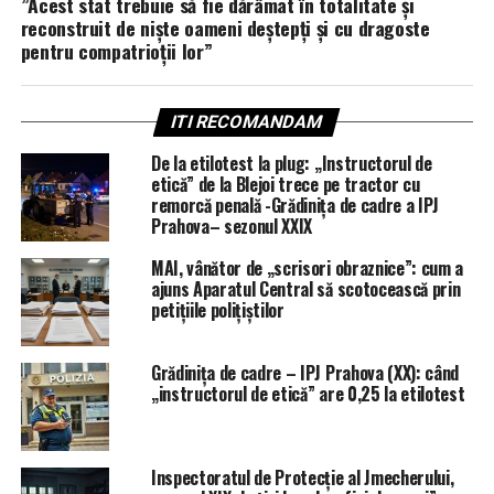
”Acest stat trebuie să fie dărâmat în totalitate și
reconstruit de niște oameni deștepți și cu dragoste
pentru compatrioții lor”
ITI RECOMANDAM
De la etilotest la plug: „Instructorul de
etică” de la Blejoi trece pe tractor cu
remorcă penală -Grădinița de cadre a IPJ
Prahova– sezonul XXIX
MAI, vânător de „scrisori obraznice”: cum a
ajuns Aparatul Central să scotocească prin
petițiile polițiștilor
Grădinița de cadre – IPJ Prahova (XX): când
„instructorul de etică” are 0,25 la etilotest
Inspectoratul de Protecție al Jmecherului,