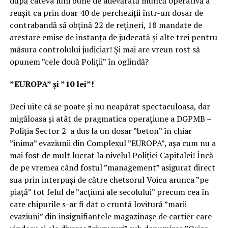
după câteva luni bune de adevărată muncă operativă a
reușit ca prin doar 40 de percheziții într-un dosar de
contrabandă să obțină 22 de rețineri, 18 mandate de
arestare emise de instanța de judecată și alte trei pentru
măsura controlului judiciar! Și mai are vreun rost să
opunem ”cele două Poliții” în oglindă?
”EUROPA” și ”10 lei”!
Deci uite că se poate și nu neapărat spectaculoasa, dar
migăloasa și atât de pragmatica operațiune a DGPMB –
Poliția Sector 2 a dus la un dosar ”beton” în chiar
”inima” evaziunii din Complexul ”EUROPA”, așa cum nu a
mai fost de mult lucrat la nivelul Poliției Capitalei! Încă
de pe vremea când fostul ”management” asigurat direct
sua prin interpuși de către chetsorul Voicu arunca ”pe
piață” tot felul de ”acțiuni ale secolului” precum cea în
care chipurile s-ar fi dat o cruntă lovitură ”marii
evaziuni” din insignifiantele magazinașe de cartier care