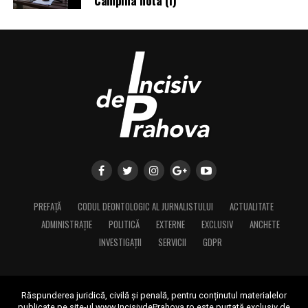
Câmpina nota (I)
PREFAȚĂ
CODUL DEONTOLOGIC AL JURNALISTULUI
ACTUALITATE
ADMINISTRAȚIE
POLITICĂ
EXTERNE
EXCLUSIV
ANCHETE
INVESTIGAȚII
SERVICII
GDPR
Răspunderea juridică, civilă și penală, pentru conținutul materialelor
publicate pe site-ul www.IncisivdePrahova.ro este purtată exclusiv de