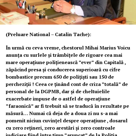
(Preluare National – Catalin Tache):
În urmă cu ceva vreme, chestorul Mihai Marius Voicu
anunța cu surlele și trâmbițele de rigoare cea mai
mare operațiune polițienească ”ever” din Capitală ,
zăpăcind presa și conducerea superioară cu cifre
bombastice precum 650 de polițiști sau 150 de
percheziții ! Ceea ce ținând cont de criza ”totală” de
personal de la DGPMB, dar și de cheltuielile
exacerbate impuse de o astfel de operațiune
”faraonică” ar fi trebuit să se traducă în rezultate pe
măsură… Numai că deja de a doua zi nu s-a mai
pomenit niciun cuvințel despre operațiune , dosarul
cu zero rețineri, zero arestări și zero controale
judiciare fiind între timp ”aruncat” de la Poliția