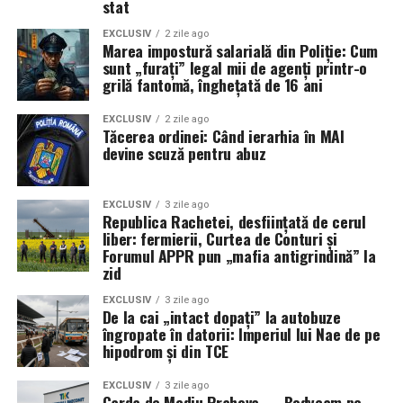
stat
EXCLUSIV
2 zile ago
Marea impostură salarială din Poliție: Cum
sunt „furați” legal mii de agenți printr-o
grilă fantomă, înghețată de 16 ani
EXCLUSIV
2 zile ago
Tăcerea ordinei: Când ierarhia în MAI
devine scuză pentru abuz
EXCLUSIV
3 zile ago
Republica Rachetei, desființată de cerul
liber: fermierii, Curtea de Conturi și
Forumul APPR pun „mafia antigrindină” la
zid
EXCLUSIV
3 zile ago
De la cai „intact dopați” la autobuze
îngropate în datorii: Imperiul lui Nae de pe
hipodrom și din TCE
EXCLUSIV
3 zile ago
Garda de Mediu Prahova – „Bodycam pe