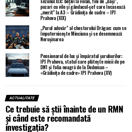
sezonul XIX: bețivi la volan, fini de „nași”,
pozari cu vile și gândacul‑șef care încasează
„merit” la A3 – Grădinița de cadre – IPJ
Prahova (XIX)
„Purul adevăr” al chestorului Drăgan: cum se
împuternicește Minciuna și se desemnează
Nerușinarea
Pensionarul de lux și împăratul șuruburilor:
IPJ Prahova, statul care plătește micii de pe
DN1 și folia neagră de la Dedeman –
«Grădinița de cadre» IPJ Prahova (XV)
ACTUALITATE
Ce trebuie să știi înainte de un RMN
și când este recomandată
investigația?