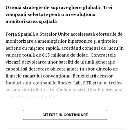
Nu orice durere impune automat un RMN. De multe ori,
O nouă strategie de supraveghere globală: Trei
medicul începe cu un consult clinic, o ecografie sau o
companii selectate pentru a revoluționa
radiografie, în funcție de simptome. RMN-ul devine util
monitorizarea spațială
atunci când este nevoie de o imagine mai detaliată sau
când simptomele persistă. Investigația poate fi indicată
Forța Spațială a Statelor Unite accelerează eforturile de
dacă apar:
monitorizare a amenințărilor hipersonice și a țintelor
aeriene cu mișcare rapidă, acordând comenzi de lucru în
dureri care nu se ameliorează după tratament;
valoare totală de 615 milioane de dolari. Contractele
vizează dezvoltarea unor sateliți de ultimă generație
amorțeli, furnicături sau slăbiciune musculară;
capabili să detecteze obiecte aflate în zbor dincolo de
traumatisme sportive cu suspiciune de ruptură;
limitele radarului convențional. Beneficiarii acestor
fonduri sunt companiile Rocket Lab, STR și un al treilea
dureri de cap atipice sau simptome neurologice;
actor a cărui identitate rămâne protejată sub paravanul
suspiciuni inflamatorii, tumorale sau
„securității operaționale”.
posttraumatice.
Această rundă de finanțare reprezintă o etapă esențială
De exemplu, în cazul unei dureri lombare care coboară
CITESTE IN CONTINUARE
în programul SB-AMTI (Space-Based Airborne Moving
pe picior, RMN-ul poate arăta dacă un disc
Target Indicator), un mecanism contractual flexibil
intervertebral afectează o rădăcină nervoasă. Această