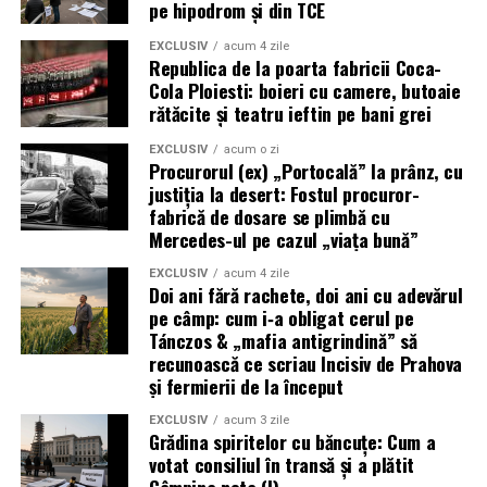
pe hipodrom și din TCE
EXCLUSIV
acum 4 zile
Republica de la poarta fabricii Coca-
Cola Ploiesti: boieri cu camere, butoaie
rătăcite și teatru ieftin pe bani grei
EXCLUSIV
acum o zi
Procurorul (ex) „Portocală” la prânz, cu
justiția la desert: Fostul procuror-
fabrică de dosare se plimbă cu
Mercedes-ul pe cazul „viața bună”
EXCLUSIV
acum 4 zile
Doi ani fără rachete, doi ani cu adevărul
pe câmp: cum i‑a obligat cerul pe
Tánczos & „mafia antigrindină” să
recunoască ce scriau Incisiv de Prahova
și fermierii de la început
EXCLUSIV
acum 3 zile
Grădina spiritelor cu băncuțe: Cum a
votat consiliul în transă și a plătit