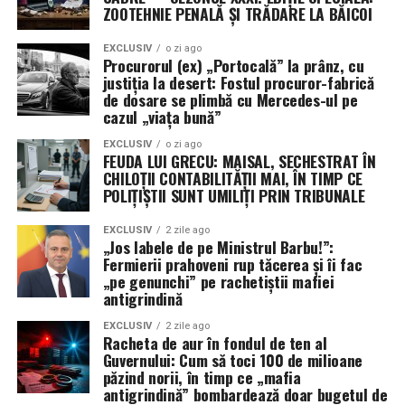
ZOOTEHNIE PENALĂ ȘI TRĂDARE LA BĂICOI
o impune.
EXCLUSIV
o zi ago
RMN-ul este un instrument valoros atunci când este
Procurorul (ex) „Portocală” la prânz, cu
recomandat corect și integrat într-un plan medical
justiția la desert: Fostul procuror-fabrică
de dosare se plimbă cu Mercedes-ul pe
complet. Pregătirea atentă, comunicarea cu echipa
cazul „viața bună”
medicală și interpretarea rezultatului de către specialist
ajută la alegerea celor mai potriviți pași pentru
EXCLUSIV
o zi ago
FEUDA LUI GRECU: MAISAL, SECHESTRAT ÎN
sănătatea ta.
CHILOȚII CONTABILITĂȚII MAI, ÎN TIMP CE
POLIȚIȘTII SUNT UMILIȚI PRIN TRIBUNALE
Disclaimer
: Acest articol are scop informativ și nu
înlocuiește consultul medical sau recomandările
EXCLUSIV
2 zile ago
„Jos labele de pe Ministrul Barbu!”:
personalizate ale medicului.
Fermierii prahoveni rup tăcerea și îi fac
„pe genunchi” pe rachetiștii mafiei
Surse de informare:
antigrindină
EXCLUSIV
2 zile ago
“MRI – Mayo Clinic.” Mayoclinic.Org, 2026,
Racheta de aur în fondul de ten al
https://www.mayoclinic.org/tests-
Guvernului: Cum să toci 100 de milioane
păzind norii, în timp ce „mafia
procedures/mri/about/pac-20384768. Accesat în
antigrindină” bombardează doar bugetul de
data de 25 Iunie 2026.