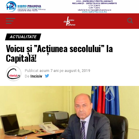
ACTUALITATE
Voicu și ”Acțiunea secolului” la
Capitală!
Publicat
acum 7 ani
pe
august 6, 2019
De
Incisiv