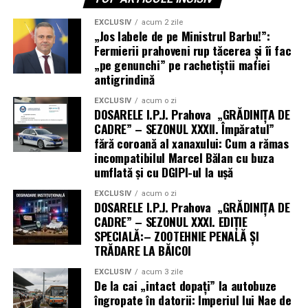
EXCLUSIV
acum 2 zile
„Jos labele de pe Ministrul Barbu!”:
Fermierii prahoveni rup tăcerea și îi fac
„pe genunchi” pe rachetiștii mafiei
antigrindină
EXCLUSIV
acum o zi
DOSARELE I.P.J. Prahova „GRĂDINIȚA DE
CADRE” – SEZONUL XXXII. Împăratul”
fără coroană al xanaxului: Cum a rămas
incompatibilul Marcel Bălan cu buza
umflată și cu DGIPI-ul la ușă
EXCLUSIV
acum o zi
DOSARELE I.P.J. Prahova „GRĂDINIȚA DE
CADRE” – SEZONUL XXXI. EDIȚIE
SPECIALĂ:– ZOOTEHNIE PENALĂ ȘI
TRĂDARE LA BĂICOI
EXCLUSIV
acum 3 zile
De la cai „intact dopați” la autobuze
îngropate în datorii: Imperiul lui Nae de