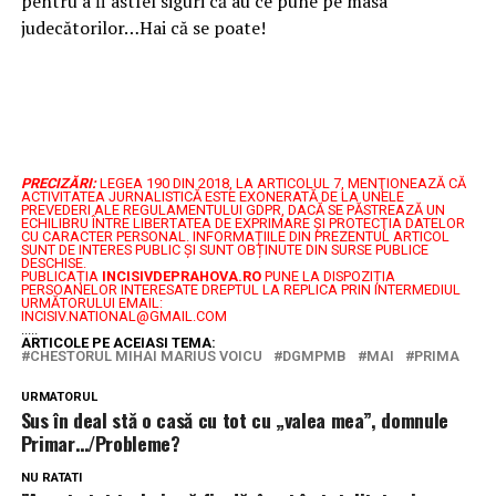
pentru a fi astfel siguri că au ce pune pe masa
judecătorilor…Hai că se poate!
PRECIZĂRI:
LEGEA 190 DIN 2018, LA ARTICOLUL 7, MENŢIONEAZĂ CĂ
ACTIVITATEA JURNALISTICĂ ESTE EXONERATĂ DE LA UNELE
PREVEDERI ALE REGULAMENTULUI GDPR, DACĂ SE PĂSTREAZĂ UN
ECHILIBRU ÎNTRE LIBERTATEA DE EXPRIMARE ŞI PROTECŢIA DATELOR
CU CARACTER PERSONAL.
INFORMAȚIILE DIN PREZENTUL ARTICOL
SUNT DE INTERES PUBLIC ȘI SUNT OBȚINUTE DIN SURSE PUBLICE
DESCHISE.
PUBLICAȚIA
INCISIVDEPRAHOVA.RO
PUNE LA DISPOZIȚIA
PERSOANELOR INTERESATE DREPTUL LA REPLICA PRIN INTERMEDIUL
URMĂTORULUI EMAIL:
INCISIV.NATIONAL@GMAIL.COM
.....
ARTICOLE PE ACEIASI TEMA:
CHESTORUL MIHAI MARIUS VOICU
DGMPMB
MAI
PRIMA
URMATORUL
Sus în deal stă o casă cu tot cu „valea mea”, domnule
Primar…/Probleme?
NU RATATI