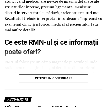
atunci când medicul are nevoie de imagini detaliate ale
structurilor interne, precum ligamente, meniscuri,
discuri intervertebrale, măduvă, creier sau țesuturi moi.
Rezultatul trebuie interpretat întotdeauna împreună cu
examenul clinic și istoricul medical al pacientului. Iată
mai multe detalii!
Ce este RMN-ul și ce informații
poate oferi?
RMN-ul folosește un câmp magnetic puternic și unde
radio pentru a obține imagini detaliate din interiorul
corpului. Spre deosebire de radiografie sau CT, acesta nu
utilizează radiații ionizante, motiv pentru care este
CITESTE IN CONTINUARE
recomandat în numeroase situații medicale, în funcție
de indicația specialistului.
ACTUALITATE
Pentru persoanele care au anxietate în spații închise sau
își doresc un plus de confort, opțiunea de
RMN