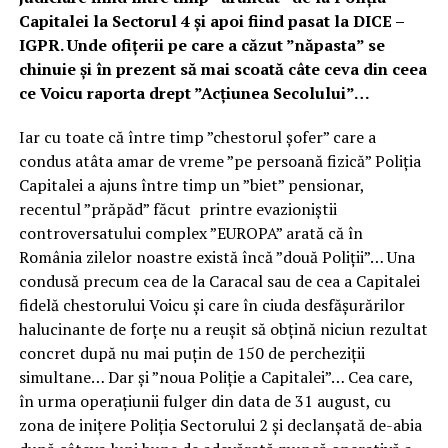
Capitalei la Sectorul 4 și apoi fiind pasat la DICE –
IGPR. Unde ofițerii pe care a căzut ”năpasta” se
chinuie și în prezent să mai scoată câte ceva din ceea
ce Voicu raporta drept ”Acțiunea Secolului”…
Iar cu toate că între timp ”chestorul șofer” care a
condus atâta amar de vreme ”pe persoană fizică” Poliția
Capitalei a ajuns între timp un ”biet” pensionar,
recentul ”prăpăd” făcut printre evazioniștii
controversatului complex ”EUROPA” arată că în
România zilelor noastre există încă ”două Poliții”… Una
condusă precum cea de la Caracal sau de cea a Capitalei
fidelă chestorului Voicu și care în ciuda desfășurărilor
halucinante de forțe nu a reușit să obțină niciun rezultat
concret după nu mai puțin de 150 de percheziții
simultane… Dar și ”noua Poliție a Capitalei”… Cea care,
în urma operațiunii fulger din data de 31 august, cu
zona de inițere Poliția Sectorului 2 și declanșată de-abia