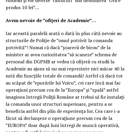
vindeau și ele diverse ”ciurucuri” sub denumirea ”Orice
produs 10 lei”…
Avem nevoie de ”ofițeri de Academie”…
Iar această paralelă arată o dată în plus câtă nevoie au
structurile de Poliție de ”omul potrivit la comanda
potrivită”! Numai că dacă ”șoarecii de birou” de la
minister ar avea curiozitatea ”să scaneze” schema de
personal din DGPMB ar vedea că ofițerii cu studii la
Academie au ajuns să nu mai reprezinte nici măcar 40 la
sută din funcțiile totale de comandă! Astfel că dacă tot
au scăpat de ”epurările lui Voicu”, cei care încă mai fac
operațiuni precum cea de la ”Europa” și ”spală” astfel
imaginea întregii Poliții Române ar trebui să fie instalați
la comanda unor structuri superioare, pentru a se
beneficia astfel din plin de experiența lor. Cea care i-a
făcut să declanșeze o operațiune precum cea de la
”EUROPA” doar după luni întregi de muncă operativă,