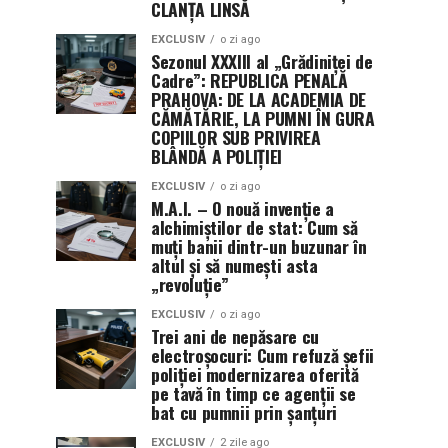
CLANȚA LINSĂ
EXCLUSIV
o zi ago
Sezonul XXXIII al „Grădiniței de
Cadre”: REPUBLICA PENALĂ
PRAHOVA: DE LA ACADEMIA DE
CĂMĂTĂRIE, LA PUMNI ÎN GURA
COPIILOR SUB PRIVIREA
BLÂNDĂ A POLIȚIEI
EXCLUSIV
o zi ago
M.A.I. – O nouă invenție a
alchimiștilor de stat: Cum să
muți banii dintr-un buzunar în
altul și să numești asta
„revoluție”
EXCLUSIV
o zi ago
Trei ani de nepăsare cu
electroșocuri: Cum refuză șefii
poliției modernizarea oferită
pe tavă în timp ce agenții se
bat cu pumnii prin șanțuri
EXCLUSIV
2 zile ago