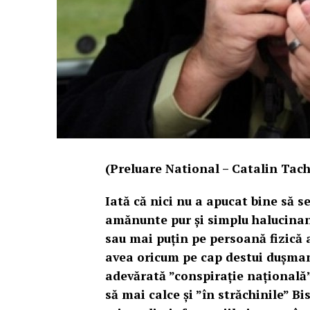
(Preluare National – Catalin Tach
Iată că nici nu a apucat bine să se
amănunte pur și simplu halucinant
sau mai puțin pe persoană fizică a
avea oricum pe cap destui dușmani
adevărată ”conspirație națională
să mai calce și ”în străchinile” 