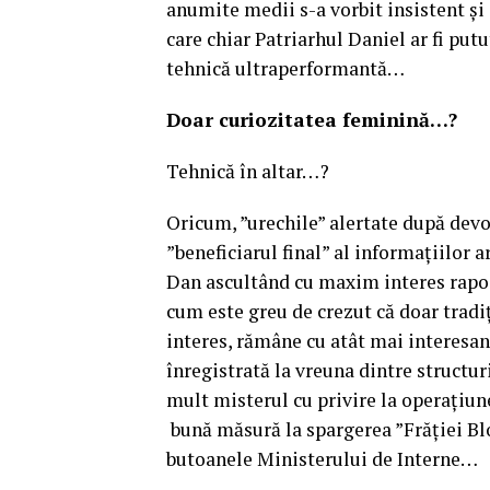
anumite medii s-a vorbit insistent și
care chiar Patriarhul Daniel ar fi putu
tehnică ultraperformantă…
Doar curiozitatea feminină…?
Tehnică în altar…?
Oricum, ”urechile” alertate după devoa
”beneficiarul final” al informațiilor 
Dan ascultând cu maxim interes rapoa
cum este greu de crezut că doar tradiț
interes, rămâne cu atât mai interesant
înregistrată la vreuna dintre struct
mult misterul cu privire la operațiune
bună măsură la spargerea ”Frăției Bl
butoanele Ministerului de Interne…