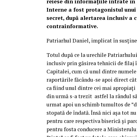
reiese din informațiile intrate î
Interne a fost protagonistul unui
secret, după alertarea inclusiv a 
contrainformative.
Patriarhul Daniel, implicat în susține
Totul după ce la urechile Patriarhului
inclusiv prin găsirea tehnicii de fila
Capitalei, cum că unul dintre numele 
raportările făcându-se apoi direct că
ca fiind unul dintre cei mai apropiați
din urmă s-a trezit astfel la rândul să
urmat apoi un schimb tumultos de ”dep
stopată de îndată. Însă nici așa tot n
pentru care respectiva biserică și par
pentru fosta conducere a Ministerului