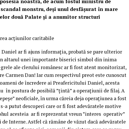
n posesia noastră, de acum fostul ministru de
 scandal monstru, deși unul desfășurat în mare
celor două Palate și a anumitor structuri
rea acțiunilor caritabile
 Daniel ar fi ajuns informația, probată se pare ulterior
j în altarul unei importante biserici simbol din inima
grele ale clerului românesc ar fi fost atent monitorizat,
tre Carmen Dan! Iar cum respectivul preot este cunoscut
 oameni de încredere ai Preafericitului Daniel, acesta
u în postura de posibilă ”țintă” a operațiunii de filaj. A
eșe” neoficiale, în urma căreia deja operațiunea a fost
u s-a putut descoperi care or fi fost adevăratele motive
ohul acesteia ar fi reprezentat vreun ”interes operativ”
 de Interne. Astfel că rămâne de văzut dacă adevăratele