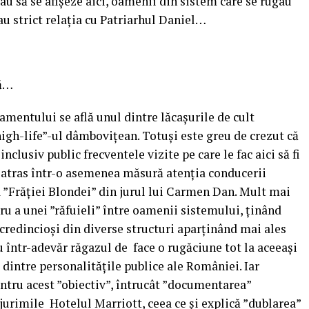
iau să se afișeze aici, oamenii din sistem care se rugau
sau strict relația cu Patriarhul Daniel…
să…
amentului se află unul dintre lăcașurile de cult
igh-life”-ul dâmbovițean. Totuși este greu de crezut că
nclusiv public frecventele vizite pe care le fac aici să fi
i atras într-o asemenea măsură atenția conducerii
 a ”Frăției Blondei” din jurul lui Carmen Dan. Mult mai
ru a unei ”răfuieli” între oamenii sistemului, ținând
credincioși din diverse structuri aparținând mai ales
 într-adevăr răgazul de face o rugăciune tot la aceeași
e dintre personalitățile publice ale României. Iar
entru acest ”obiectiv”, întrucât ”documentarea”
jurimile Hotelul Marriott, ceea ce și explică ”dublarea”