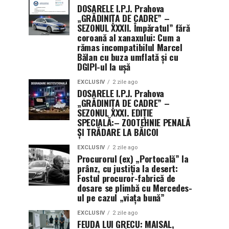
DOSARELE I.P.J. Prahova
„GRĂDINIȚA DE CADRE” –
SEZONUL XXXII. Împăratul” fără
coroană al xanaxului: Cum a
rămas incompatibilul Marcel
Bălan cu buza umflată și cu
DGIPI-ul la ușă
EXCLUSIV
2 zile ago
DOSARELE I.P.J. Prahova
„GRĂDINIȚA DE CADRE” –
SEZONUL XXXI. EDIȚIE
SPECIALĂ:– ZOOTEHNIE PENALĂ
ȘI TRĂDARE LA BĂICOI
EXCLUSIV
2 zile ago
Procurorul (ex) „Portocală” la
prânz, cu justiția la desert:
Fostul procuror-fabrică de
dosare se plimbă cu Mercedes-
ul pe cazul „viața bună”
EXCLUSIV
2 zile ago
FEUDA LUI GRECU: MAISAL,