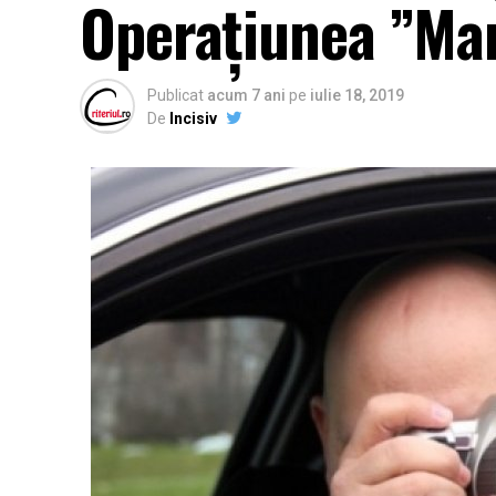
Operațiunea ”Mar
Publicat
acum 7 ani
pe
iulie 18, 2019
De
Incisiv