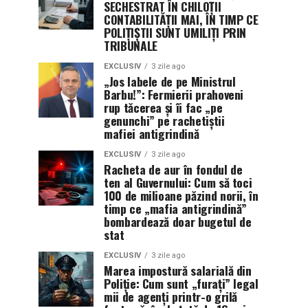
SECHESTRAT ÎN CHILOȚII
CONTABILITĂȚII MAI, ÎN TIMP CE
POLIȚIȘTII SUNT UMILIȚI PRIN
TRIBUNALE
EXCLUSIV
3 zile ago
„Jos labele de pe Ministrul
Barbu!”: Fermierii prahoveni
rup tăcerea și îi fac „pe
genunchi” pe rachetiștii
mafiei antigrindină
EXCLUSIV
3 zile ago
Racheta de aur în fondul de
ten al Guvernului: Cum să toci
100 de milioane păzind norii, în
timp ce „mafia antigrindină”
bombardează doar bugetul de
stat
EXCLUSIV
3 zile ago
Marea impostură salarială din
Poliție: Cum sunt „furați” legal
mii de agenți printr-o grilă