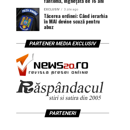
fantomă, înghețată de 16 ani
EXCLUSIV
3 zile ago
Tăcerea ordinei: Când ierarhia
în MAI devine scuză pentru
abuz
PARTENER MEDIA EXCLUSIV
PARTENERI