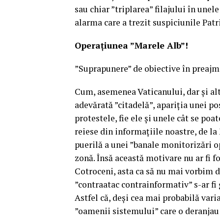
sau chiar ”triplarea” filajului în unele
alarma care a trezit suspiciunile Pa
Operațiunea ”Marele Alb”!
”Suprapunere” de obiective în preajm
Cum, asemenea Vaticanului, dar și alt
adevărată ”citadelă”, apariția unei p
protestele, fie ele și unele cât se po
reiese din informațiile noastre, de la
puerilă a unei ”banale monitorizări op
zonă. Însă această motivare nu ar fi fo
Cotroceni, asta ca să nu mai vorbim d
”contraatac contrainformativ” s-ar fi 
Astfel că, deși cea mai probabilă vari
”oamenii sistemului” care o deranjau