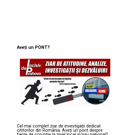
Aveți un PONT?
Cel mai complet ziar de investigații dedicat
cititorilor din România. Aveți un pont despre
fapte de corupție la nivel local și/sau național?