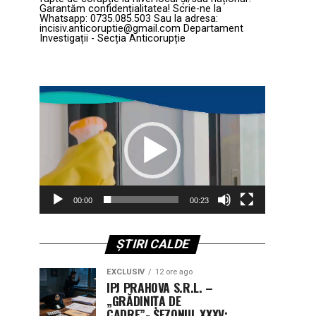
Garantăm confidențialitatea! Scrie-ne la
Whatsapp: 0735.085.503 Sau la adresa:
incisiv.anticoruptie@gmail.com Departament
Investigații - Secția Anticorupție
Player
video
00:00
00:23
ȘTIRI CALDE
EXCLUSIV
12 ore ago
IPJ PRAHOVA S.R.L. –
„GRĂDINIȚA DE
CADRE”- SEZONUL XXXV: