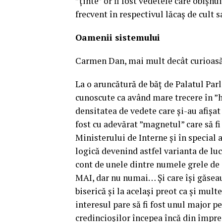
”ținte” or fi fost vedetele care obișnu
frecvent în respectivul lăcaș de cult 
Oamenii sistemului
Carmen Dan, mai mult decât curioa
La o aruncătură de băț de Palatul Parl
cunoscute ca având mare trecere în ”h
densitatea de vedete care și-au afișat i
fost cu adevărat ”magnetul” care să f
Ministerului de Interne și în special
logică devenind astfel varianta de luc
cont de unele dintre numele grele de 
MAI, dar nu numai… Și care își găseau
biserică și la același preot ca și mult
interesul pare să fi fost unul major p
credincioșilor începea încă din împre