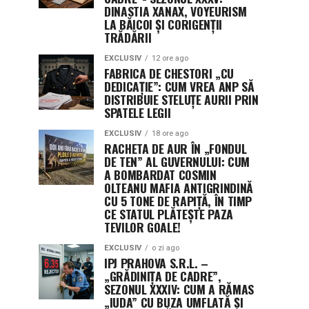
DINASTIA XANAX, VOYEURISM
LA BĂICOI ȘI CORIGENȚII
TRĂDĂRII
EXCLUSIV
12 ore ago
FABRICA DE CHESTORI „CU
DEDICAȚIE”: CUM VREA ANP SĂ
DISTRIBUIE STELUȚE AURII PRIN
SPATELE LEGII
EXCLUSIV
18 ore ago
RACHETA DE AUR ÎN „FONDUL
DE TEN” AL GUVERNULUI: CUM
A BOMBARDAT COSMIN
OLTEANU MAFIA ANTIGRINDINĂ
CU 5 TONE DE RAPIȚĂ, ÎN TIMP
CE STATUL PLĂTEȘTE PAZA
TEVILOR GOALE!
EXCLUSIV
o zi ago
IPJ PRAHOVA S.R.L. –
„GRĂDINIȚA DE CADRE”,
SEZONUL XXXIV: CUM A RĂMAS
„IUDA” CU BUZA UMFLATĂ ȘI