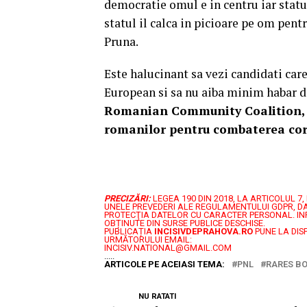
democratie omul e in centru iar statul
statul il calca in picioare pe om pen
Pruna.
Este halucinant sa vezi candidati car
European si sa nu aiba minim habar de
Romanian Community Coalition, c
romanilor pentru combaterea coru
PRECIZĂRI:
LEGEA 190 DIN 2018, LA ARTICOLUL 
UNELE PREVEDERI ALE REGULAMENTULUI GDPR, DA
PROTECŢIA DATELOR CU CARACTER PERSONAL.
IN
OBȚINUTE DIN SURSE PUBLICE DESCHISE.
PUBLICAȚIA
INCISIVDEPRAHOVA.RO
PUNE LA DIS
URMĂTORULUI EMAIL:
INCISIV.NATIONAL@GMAIL.COM
.....
ARTICOLE PE ACEIASI TEMA:
PNL
RARES B
NU RATATI