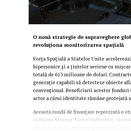
O nouă strategie de supraveghere glob
revoluționa monitorizarea spațială
Forța Spațială a Statelor Unite accelereaz
hipersonice și a țintelor aeriene cu mișca
totală de 615 milioane de dolari. Contract
generație capabili să detecteze obiecte afl
convențional. Beneficiarii acestor fonduri
actor a cărui identitate rămâne protejată 
Această rundă de finanțare reprezintă o 
Airborne Moving Target Indicator), un meca
acestui an. Inițiativa este gestionată de bi