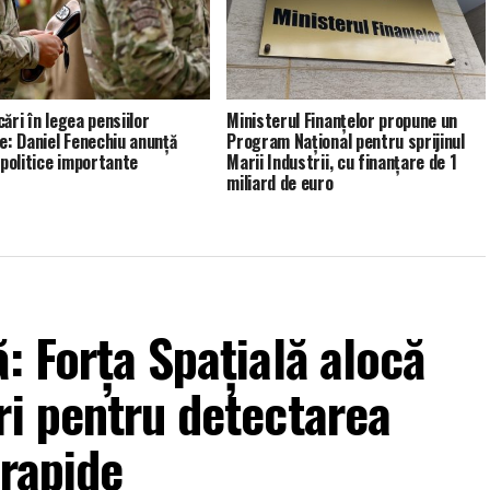
ări în legea pensiilor
Ministerul Finanțelor propune un
re: Daniel Fenechiu anunță
Program Național pentru sprijinul
 politice importante
Marii Industrii, cu finanțare de 1
miliard de euro
: Forța Spațială alocă
ri pentru detectarea
arapide