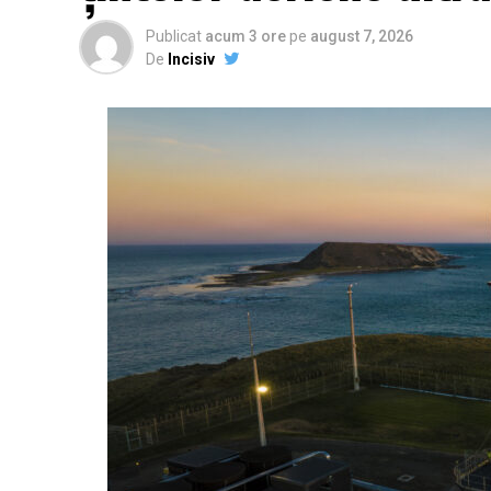
Publicat
acum 3 ore
pe
august 7, 2026
De
Incisiv