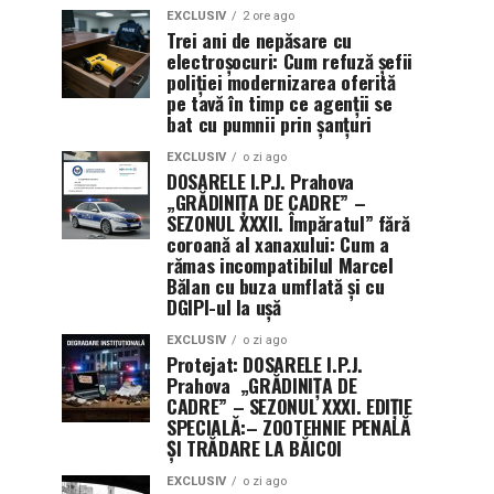
EXCLUSIV
2 ore ago
Trei ani de nepăsare cu
electroșocuri: Cum refuză șefii
poliției modernizarea oferită
pe tavă în timp ce agenții se
bat cu pumnii prin șanțuri
EXCLUSIV
o zi ago
DOSARELE I.P.J. Prahova
„GRĂDINIȚA DE CADRE” –
SEZONUL XXXII. Împăratul” fără
coroană al xanaxului: Cum a
rămas incompatibilul Marcel
Bălan cu buza umflată și cu
DGIPI-ul la ușă
EXCLUSIV
o zi ago
Protejat: DOSARELE I.P.J.
Prahova „GRĂDINIȚA DE
CADRE” – SEZONUL XXXI. EDIȚIE
SPECIALĂ:– ZOOTEHNIE PENALĂ
ȘI TRĂDARE LA BĂICOI
EXCLUSIV
o zi ago