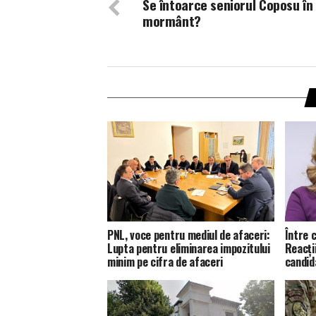
Se întoarce seniorul Coposu în
mormânt?
PNL, voce pentru mediul de afaceri:
Între c
Lupta pentru eliminarea impozitului
Reacții
minim pe cifra de afaceri
candid