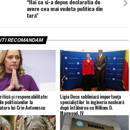
“Hai ca si-a depus declaratia de
avere cea mai vedeta politica din
tara”
ITI RECOMANDAM
ritică și responsabilitate:
Ligia Deca subliniază importanța
le politicianilor la
specialiștilor în ingineria nucleară
atura lui Crin Antonescu
după întâlnirea cu William D.
Magwood, IV