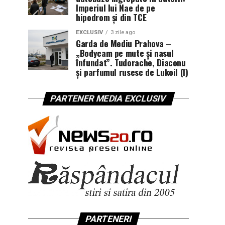
Imperiul lui Nae de pe
hipodrom și din TCE
EXCLUSIV
3 zile ago
Garda de Mediu Prahova –
„Bodycam pe mute și nasul
înfundat”. Tudorache, Diaconu
și parfumul rusesc de Lukoil (I)
PARTENER MEDIA EXCLUSIV
PARTENERI