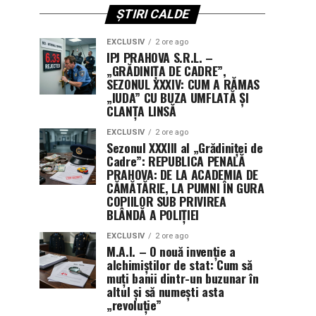
ȘTIRI CALDE
EXCLUSIV
2 ore ago
IPJ PRAHOVA S.R.L. –
„GRĂDINIȚA DE CADRE”,
SEZONUL XXXIV: CUM A RĂMAS
„IUDA” CU BUZA UMFLATĂ ȘI
CLANȚA LINSĂ
EXCLUSIV
2 ore ago
Sezonul XXXIII al „Grădiniței de
Cadre”: REPUBLICA PENALĂ
PRAHOVA: DE LA ACADEMIA DE
CĂMĂTĂRIE, LA PUMNI ÎN GURA
COPIILOR SUB PRIVIREA
BLÂNDĂ A POLIȚIEI
EXCLUSIV
2 ore ago
M.A.I. – O nouă invenție a
alchimiștilor de stat: Cum să
muți banii dintr-un buzunar în
altul și să numești asta
„revoluție”