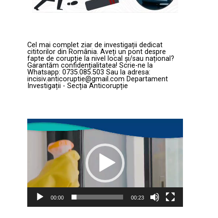
Cel mai complet ziar de investigații dedicat
cititorilor din România. Aveți un pont despre
fapte de corupție la nivel local și/sau național?
Garantăm confidențialitatea! Scrie-ne la
Whatsapp: 0735.085.503 Sau la adresa:
incisiv.anticoruptie@gmail.com Departament
Investigații - Secția Anticorupție
Player
video
00:00
00:23