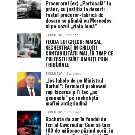
Procurorul (ex) „Portocală” la
prânz, cu justiția la desert:
Fostul procuror-fabrică de
dosare se plimbă cu Mercedes-
ul pe cazul „viața bună”
EXCLUSIV
o zi ago
FEUDA LUI GRECU: MAISAL,
SECHESTRAT ÎN CHILOȚII
CONTABILITĂȚII MAI, ÎN TIMP CE
POLIȚIȘTII SUNT UMILIȚI PRIN
TRIBUNALE
EXCLUSIV
2 zile ago
„Jos labele de pe Ministrul
Barbu!”: Fermierii prahoveni
rup tăcerea și îi fac „pe
genunchi” pe rachetiștii
mafiei antigrindină
EXCLUSIV
2 zile ago
Racheta de aur în fondul de
ten al Guvernului: Cum să toci
100 de milioane păzind norii, în