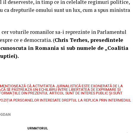
 il deserveste, in timp ce in celelalte regimuri politice,
tru ca drepturile omului sunt un lux, cum a spus ministra
e cer voturile romanilor sa-i reprezinte in Parlamentul
spre ce e democratia. (
Chris Terhes, presedintele
unoscuta in Romania si sub numele de „Coalitia
ptiei).
7, MENŢIONEAZĂ CĂ ACTIVITATEA JURNALISTICĂ ESTE EXONERATĂ DE LA
CĂ SE PĂSTREAZĂ UN ECHILIBRU ÎNTRE LIBERTATEA DE EXPRIMARE ŞI
FORMAȚIILE DIN PREZENTUL ARTICOL SUNT DE INTERES PUBLIC ȘI SUNT
POZIȚIA PERSOANELOR INTERESATE DREPTUL LA REPLICA PRIN INTERMEDIUL
OGDAN
URMATORUL