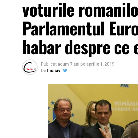
voturile romanilo
Parlamentul Euro
habar despre ce 
Publicat
acum 7 ani
pe
aprilie 1, 2019
De
Incisiv