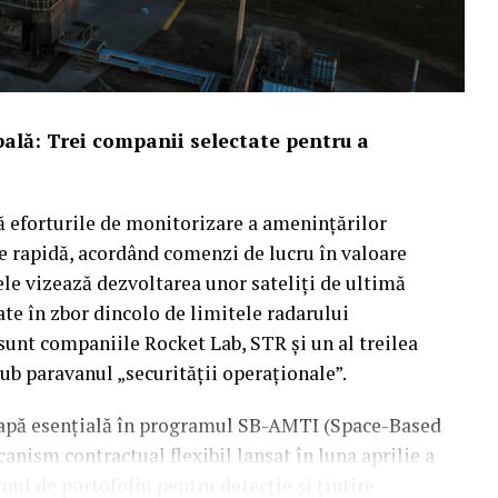
ală: Trei companii selectate pentru a
ă eforturile de monitorizare a amenințărilor
re rapidă, acordând comenzi de lucru în valoare
ele vizează dezvoltarea unor sateliți de ultimă
ate în zbor dincolo de limitele radarului
 sunt companiile Rocket Lab, STR și un al treilea
sub paravanul „securității operaționale”.
etapă esențială în programul SB-AMTI (Space-Based
nism contractual flexibil lansat în luna aprilie a
roul de portofoliu pentru detecție și țintire