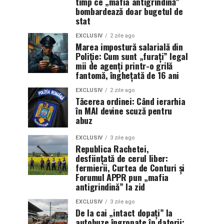
timp ce „mafia antigrindină”
bombardează doar bugetul de
stat
EXCLUSIV
2 zile ago
Marea impostură salarială din
Poliție: Cum sunt „furați” legal
mii de agenți printr-o grilă
fantomă, înghețată de 16 ani
EXCLUSIV
2 zile ago
Tăcerea ordinei: Când ierarhia
în MAI devine scuză pentru
abuz
EXCLUSIV
3 zile ago
Republica Rachetei,
desființată de cerul liber:
fermierii, Curtea de Conturi și
Forumul APPR pun „mafia
antigrindină” la zid
EXCLUSIV
3 zile ago
De la cai „intact dopați” la
autobuze îngropate în datorii: