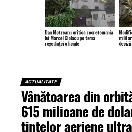
Dan Motreanu critică secretomania
Modific
lui Marcel Ciolacu pe tema
milita
reședinței oficiale
decizii
ACTUALITATE
Vânătoarea din orbită
615 milioane de dola
țintelor aeriene ultr