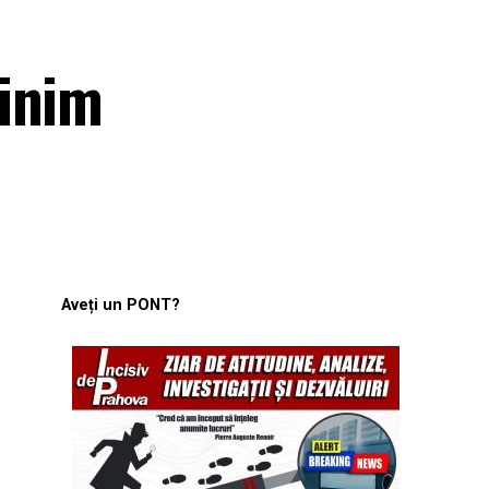
minim
Aveți un PONT?