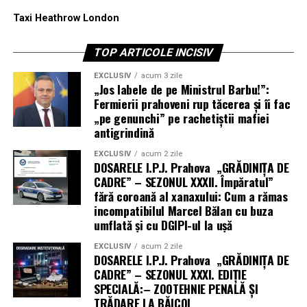
starea de sănătate și a ne atinge obiectivele de greutate.
Taxi Heathrow London
Este important să găsim activități care ne plac, deoarece
TOP ARTICOLE INCISIV
plăcerea este un motor puternic pentru menținerea
consecvenței. Indiferent dacă este vorba despre dans,
EXCLUSIV
acum 3 zile
„Jos labele de pe Ministrul Barbu!”:
plimbări în natură, înot sau yoga, integrarea unei
Fermierii prahoveni rup tăcerea și îi fac
activități agreabile în programul săptămânal va face ca
„pe genunchi” pe rachetiștii mafiei
mișcarea să devină o sursă de bucurie și relaxare, nu o
antigrindină
obligație. Această abordare pozitivă este esențială
EXCLUSIV
acum 2 zile
pentru a susține procesul de slabire pe termen lung,
DOSARELE I.P.J. Prahova „GRĂDINIȚA DE
transformând efortul într-un obicei sănătos și plăcut.
CADRE” – SEZONUL XXXII. Împăratul”
fără coroană al xanaxului: Cum a rămas
incompatibilul Marcel Bălan cu buza
umflată și cu DGIPI-ul la ușă
EXCLUSIV
acum 2 zile
DOSARELE I.P.J. Prahova „GRĂDINIȚA DE
CADRE” – SEZONUL XXXI. EDIȚIE
SPECIALĂ:– ZOOTEHNIE PENALĂ ȘI
TRĂDARE LA BĂICOI