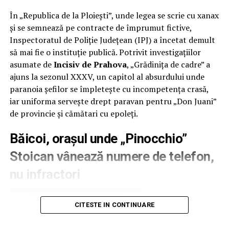
În „Republica de la Ploiești”, unde legea se scrie cu xanax
și se semnează pe contracte de împrumut fictive,
Inspectoratul de Poliție Județean (IPJ) a încetat demult
să mai fie o instituție publică. Potrivit investigațiilor
asumate de
Incisiv de Prahova
, „Grădinița de cadre” a
ajuns la sezonul XXXV, un capitol al absurdului unde
paranoia șefilor se împletește cu incompetența crasă,
iar uniforma servește drept paravan pentru „Don Juani”
de provincie și cămătari cu epoleți.
Băicoi, orașul unde „Pinocchio”
Stoican vânează numere de telefon,
nu infractori
CITESTE IN CONTINUARE