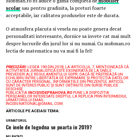
Mobman.ro iti aduce o gama completa de
mobilier
scolar
sau pentru gradinita, la preturi foarte
acceptabile, iar calitatea produselor este de durata.
O atmosfera placuta si vesela nu poate genera decat
personalitati interesante, dornice sa invete cat mai mult
despre lucrurile din jurul lor si nu numai. Cu mobman.ro
lectia de matematica nu va mai fi la fel!
PRECIZĂRI:
LEGEA 190 DIN 2018, LA ARTICOLUL 7, MENŢIONEAZĂ CĂ
ACTIVITATEA JURNALISTICĂ ESTE EXONERATĂ DE LA UNELE
PREVEDERI ALE REGULAMENTULUI GDPR, DACĂ SE PĂSTREAZĂ UN
ECHILIBRU ÎNTRE LIBERTATEA DE EXPRIMARE ŞI PROTECŢIA DATELOR
CU CARACTER PERSONAL.
INFORMAȚIILE DIN PREZENTUL ARTICOL
SUNT DE INTERES PUBLIC ȘI SUNT OBȚINUTE DIN SURSE PUBLICE
DESCHISE.
PUBLICAȚIA
INCISIVDEPRAHOVA.RO
PUNE LA DISPOZIȚIA
PERSOANELOR INTERESATE DREPTUL LA REPLICA PRIN INTERMEDIUL
URMĂTORULUI EMAIL:
INCISIV.NATIONAL@GMAIL.COM
.....
ARTICOLE PE ACEIASI TEMA:
URMATORUL
Ce inele de logodna se poarta in 2019?
NU RATATI