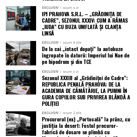
EXCLUSIV
acum o zi
IPJ PRAHOVA S.R.L. – „GRĂDINIȚA DE
CADRE”, SEZONUL XXXIV: CUM A RĂMAS
„IUDA” CU BUZA UMFLATĂ ȘI CLANȚA
LINSĂ
EXCLUSIV
acum 4 zile
De la cai „intact dopați” la autobuze
îngropate în datorii: Imperiul lui Nae de
pe hipodrom și din TCE
EXCLUSIV
acum o zi
Sezonul XXXIII al „Grădiniței de Cadre”:
Este important să găsim activități care ne plac, deoarece
REPUBLICA PENALĂ PRAHOVA: DE LA
plăcerea este un motor puternic pentru menținerea
ACADEMIA DE CĂMĂTĂRIE, LA PUMNI ÎN
GURA COPIILOR SUB PRIVIREA BLÂNDĂ A
consecvenței. Indiferent dacă este vorba despre dans…
POLIȚIEI
Beneficiile dincolo de cântar:
EXCLUSIV
acum 2 zile
Procurorul (ex) „Portocală” la prânz, cu
sănătate holistică prin mișcare
justiția la desert: Fostul procuror-
fabrică de dosare se plimbă cu
Deși scopul principal al multor oameni care încep să fie