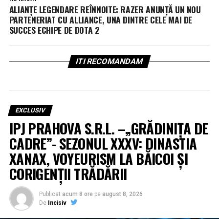
ALIANȚE LEGENDARE REÎNNOITE: RAZER ANUNȚĂ UN NOU
PARTENERIAT CU ALLIANCE, UNA DINTRE CELE MAI DE
SUCCES ECHIPE DE DOTA 2
ITI RECOMANDAM
EXCLUSIV
IPJ PRAHOVA S.R.L. –„GRĂDINIȚA DE
CADRE”- SEZONUL XXXV: DINASTIA
XANAX, VOYEURISM LA BĂICOI ȘI
CORIGENȚII TRĂDĂRII
Publicat
acum 8 ore
pe
august 8, 2026
De
Incisiv