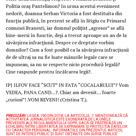
Politia oraș Pantelimon? In urma acestui eveniment
nedorit, doamna Serban Victoria a fost destituita din
funcția publică, în prezent se află în litigiu cu Primarul
comunei Branesti, iar domnul polițist „agresor” se află
bine-mersi în functie, deși a trecut aproape un an de la
săvârșirea infracțiunii. Despre ce dreptate vorbim
domnilor? Cum a fost posibil ca la săvârșirea infracțiunii
de de ultraj sa nu fie luate măsurile legale care se
impuneau, sa nu se respecte nicio procedură legală?
Cine raspunde pentru încălcarea legii?.
IPJ ILFOV FACE “SCUT” IN FATA “COCALARULUI”? Vom
VEDEA, PANA CAND…?. Chiar am devenit… foarte
„curiosi”! .VOM REVENI! (Cristina T.).
PRECIZĂRI:
LEGEA 190 DIN 2018, LA ARTICOLUL 7, MENŢIONEAZĂ CĂ
ACTIVITATEA JURNALISTICĂ ESTE EXONERATĂ DE LA UNELE
PREVEDERI ALE REGULAMENTULUI GDPR, DACĂ SE PĂSTREAZĂ UN
ECHILIBRU ÎNTRE LIBERTATEA DE EXPRIMARE ŞI PROTECŢIA DATELOR
CU CARACTER PERSONAL.
INFORMAȚIILE DIN PREZENTUL ARTICOL
SUNT DE INTERES PUBLIC ȘI SUNT OBȚINUTE DIN SURSE PUBLICE