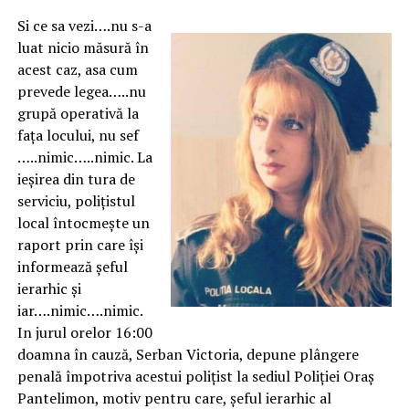
Si ce sa vezi….nu s-a
luat nicio măsură în
acest caz, asa cum
prevede legea…..nu
grupă operativă la
fața locului, nu sef
…..nimic…..nimic. La
ieșirea din tura de
serviciu, polițistul
local întocmește un
raport prin care își
informează șeful
ierarhic și
iar….nimic….nimic.
In jurul orelor 16:00
doamna în cauză, Serban Victoria, depune plângere
penală împotriva acestui polițist la sediul Poliției Oraș
Pantelimon, motiv pentru care, șeful ierarhic al