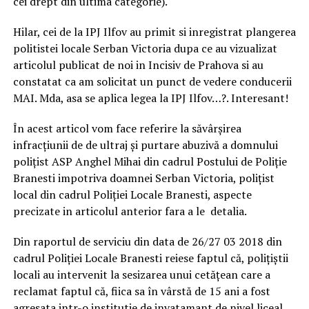
cei drept din ultima categorie).
Hilar, cei de la IPJ Ilfov au primit si inregistrat plangerea
politistei locale Serban Victoria dupa ce au vizualizat
articolul publicat de noi in Incisiv de Prahova si au
constatat ca am solicitat un punct de vedere conducerii
MAI. Mda, asa se aplica legea la IPJ Ilfov…?. Interesant!
În acest articol vom face referire la săvârșirea
infracțiunii de de ultraj și purtare abuzivă a domnului
polițist ASP Anghel Mihai din cadrul Postului de Poliție
Branesti impotriva doamnei Serban Victoria, polițist
local din cadrul Poliției Locale Branesti, aspecte
precizate in articolul anterior fara a le detalia.
Din raportul de serviciu din data de 26/27 03 2018 din
cadrul Poliției Locale Branesti reiese faptul că, polițiștii
locali au intervenit la sesizarea unui cetățean care a
reclamat faptul că, fiica sa în vârstă de 15 ani a fost
agresata intr-o institutie de invatamant de nivel liceal,