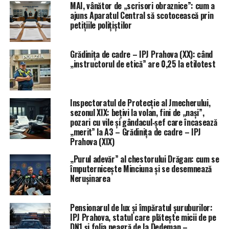
MAI, vânător de „scrisori obraznice”: cum a
ajuns Aparatul Central să scotocească prin
petițiile polițiștilor
Grădinița de cadre – IPJ Prahova (XX): când
„instructorul de etică” are 0,25 la etilotest
Inspectoratul de Protecție al Jmecherului,
sezonul XIX: bețivi la volan, fini de „nași”,
pozari cu vile și gândacul‑șef care încasează
„merit” la A3 – Grădinița de cadre – IPJ
Prahova (XIX)
„Purul adevăr” al chestorului Drăgan: cum se
împuternicește Minciuna și se desemnează
Nerușinarea
Pensionarul de lux și împăratul șuruburilor:
IPJ Prahova, statul care plătește micii de pe
DN1 și folia neagră de la Dedeman –