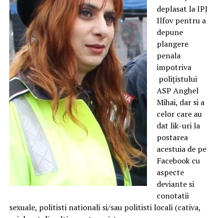
deplasat la IPJ
Ilfov pentru a
depune
plangere
penala
impotriva
polițistului
ASP Anghel
Mihai, dar si a
celor care au
dat lik-uri la
postarea
acestuia de pe
Facebook cu
aspecte
deviante si
conotatii
sexuale, politisti nationali si/sau politisti locali (cativa,