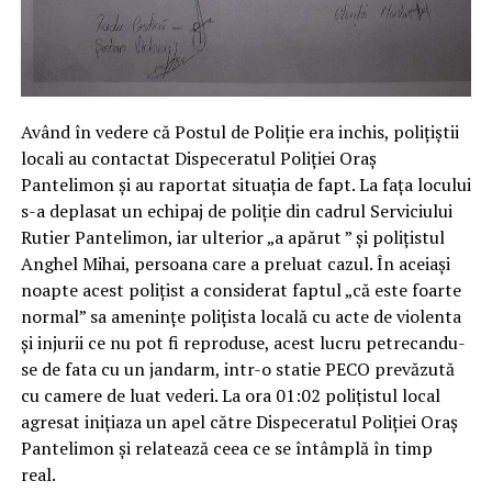
Având în vedere că Postul de Poliție era inchis, polițiștii
locali au contactat Dispeceratul Poliției Oraș
Pantelimon și au raportat situația de fapt. La fața locului
s-a deplasat un echipaj de poliție din cadrul Serviciului
Rutier Pantelimon, iar ulterior „a apărut ” și polițistul
Anghel Mihai, persoana care a preluat cazul. În aceiași
noapte acest polițist a considerat faptul „că este foarte
normal” sa amenințe polițista locală cu acte de violenta
și injurii ce nu pot fi reproduse, acest lucru petrecandu-
se de fata cu un jandarm, intr-o statie PECO prevăzută
cu camere de luat vederi. La ora 01:02 polițistul local
agresat inițiaza un apel către Dispeceratul Poliției Oraș
Pantelimon și relatează ceea ce se întâmplă în timp
real.