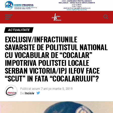
ACTUALITATE
EXCLUSIV/INFRACTIUNILE
SAVARSITE DE POLITISTUL NATIONAL
CU VOCABULAR DE “COCALAR”
IMPOTRIVA POLITSTEI LOCALE
SERBAN VICTORIA/IPJ ILFOV FACE
“SCUT” IN FATA “COCALARULUI”?
Publicat
acum 7 ani
pe
martie 5, 2019
De
Incisiv