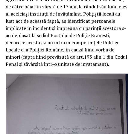
de către băiat în vârstă de 17 ani ,la rândul său fiind elev
al aceleiași instituții de învățământ. Polițiștii locali au
luat act de această faptă, au identificat persoanele
implicate în incident și împreună cu părinții acestora s-
au deplasat la sediul Postului de Poliție Branesti,
deoarece acest caz nu intra in competențele Politiei
Locale ci a Poliției Române, în cauză fiind vorba de
minori (fapta fiind prevăzută de art.193 alin 1 din Codul
Penal și săvârșită intr-o unitate de invatamant).