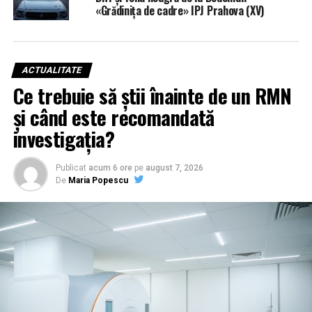
«Grădinița de cadre» IPJ Prahova (XV)
ACTUALITATE
Ce trebuie să știi înainte de un RMN
și când este recomandată
investigația?
Publicat
acum 6 ore
pe
august 7, 2026
De
Maria Popescu