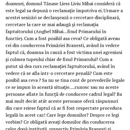
doamnei, domnul Tănase Liess Liviu Mihai consideră că
este legal sa depună o reclamație împotriva ei. Urmare a
acestei sesizări se declanșează o cercetare disciplinară,
cercetare la care se mai adaugă și reclamația
faptuitorului (Anghel Mihai…finul Primarului în
functie). Cum a fost posibil asa ceva? Ce obligatii aveau
cei din conducerea Primăriei Branesti, având în vedere
faptul că, doamna în cauză a fost victima unei agresiuni
și culmea tupeului chiar de finul Primarului? Cum a
putut să dea curs reclamației faptuitorului, având în
vedere că se afla intr-o cercetare penală? Cum este
posibil asa ceva ? Sa nu se tina cont de prevederile legale
ce se impun în această situație….cunosc sau nu aceste
persoane aflate în funcții de conducere cadrul legal? Ba
mai mult decât atât aceste persoane oferă răspunsuri
din care reiese faptul că ar fi fost respectate procedura
legală în acest caz! Care lege domnilor? Despre ce legi
vorbim? Ce obligatii aveați domnilor din conducerea
celor două instituții, respectiv Primăria Branesti și