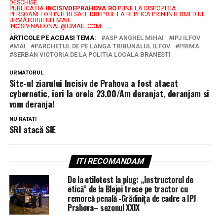
DESCHISE.
PUBLICAȚIA
INCISIVDEPRAHOVA.RO
PUNE LA DISPOZIȚIA
PERSOANELOR INTERESATE DREPTUL LA REPLICA PRIN INTERMEDIUL
URMĂTORULUI EMAIL:
INCISIV.NATIONAL@GMAIL.COM
.....
ARTICOLE PE ACEIASI TEMA:
ASP ANGHEL MIHAI
IPJ ILFOV
MAI
PARCHETUL DE PE LANGA TRIBUNALUL ILFOV
PRIMA
SERBAN VICTORIA DE LA POLITIA LOCALA BRANESTI
URMATORUL
Site-ul ziarului Incisiv de Prahova a fost atacat
cybernetic, ieri la orele 23.00/Am deranjat, deranjam si
vom deranja!
NU RATATI
SRI atacă SIE
ITI RECOMANDAM
De la etilotest la plug: „Instructorul de
etică” de la Blejoi trece pe tractor cu
remorcă penală -Grădinița de cadre a IPJ
Prahova– sezonul XXIX