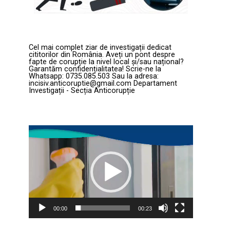
Cel mai complet ziar de investigații dedicat
cititorilor din România. Aveți un pont despre
fapte de corupție la nivel local și/sau național?
Garantăm confidențialitatea! Scrie-ne la
Whatsapp: 0735.085.503 Sau la adresa:
incisiv.anticoruptie@gmail.com Departament
Investigații - Secția Anticorupție
Player
video
00:00
00:23