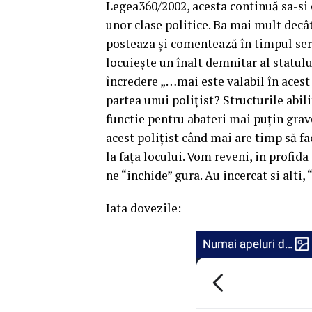
Legea360/2002, acesta continuă sa-si
unor clase politice. Ba mai mult decât 
posteaza și comentează în timpul serv
locuiește un înalt demnitar al statul
încredere „…mai este valabil în aces
partea unui polițist? Structurile abili
functie pentru abateri mai puțin grave
acest polițist când mai are timp să fa
la fața locului. Vom reveni, in profida
ne “inchide” gura. Au incercat si alti
Iata dovezile: