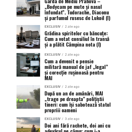
Garda de Mediu Prahova –
„Bodycam pe mute și nasul
înfundat”. Tudorache, Diaconu
și parfumul rusesc de Lukoil (I)
EXCLUSIV
2 zile ago
Grădina spiritelor cu băncuțe:
Cum a votat consiliul în transă
și a plătit Câmpina nota (I)
EXCLUSIV
2 zile ago
Cum a devenit o pensie
militară manual de jaf „legal”
și corecție rușinoasă pentru
MAI
EXCLUSIV
2 zile ago
După un an de amânări, MAI
„trage pe dreapta” polițiștii
tineri: cum își sabotează statul
propriii oameni
EXCLUSIV
3 zile ago
Doi ani fără rachete, doi ani cu
adevărul pe câmp: cum i‑a