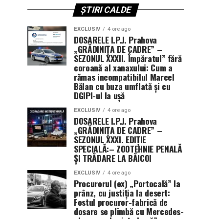
ȘTIRI CALDE
EXCLUSIV
4 ore ago
DOSARELE I.P.J. Prahova
„GRĂDINIȚA DE CADRE” –
SEZONUL XXXII. Împăratul” fără
coroană al xanaxului: Cum a
rămas incompatibilul Marcel
Bălan cu buza umflată și cu
DGIPI-ul la ușă
EXCLUSIV
4 ore ago
DOSARELE I.P.J. Prahova
„GRĂDINIȚA DE CADRE” –
SEZONUL XXXI. EDIȚIE
SPECIALĂ:– ZOOTEHNIE PENALĂ
ȘI TRĂDARE LA BĂICOI
EXCLUSIV
4 ore ago
Procurorul (ex) „Portocală” la
prânz, cu justiția la desert:
Fostul procuror-fabrică de
dosare se plimbă cu Mercedes-