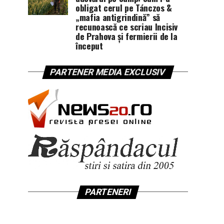
obligat cerul pe Tánczos &
„mafia antigrindină” să
recunoască ce scriau Incisiv
de Prahova și fermierii de la
început
PARTENER MEDIA EXCLUSIV
PARTENERI