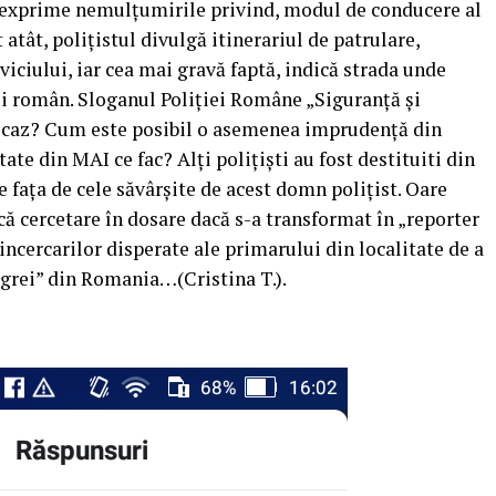
 exprime nemulțumirile privind, modul de conducere al
atât, polițistul divulgă itinerariul de patrulare,
iciului, iar cea mai gravă faptă, indică strada unde
ui român. Sloganul Poliției Române „Siguranță și
t caz? Cum este posibil o asemenea imprudență din
tate din MAI ce fac? Alți polițiști au fost destituiti din
 fața de cele săvârșite de acest domn polițist. Oare
că cercetare în dosare dacă s-a transformat în „reporter
 incercarilor disperate ale primarului din localitate de a
, “grei” din Romania…(Cristina T.).