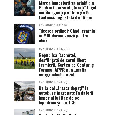
Marea impostură salarială din
Poliție: Cum sunt „furați” legal
mii de agenți printr-o grilă
fantomă, înghețată de 16 ani
EXCLUSIV
o zi ago
Tăcerea ordinei: Când ierarhia
în MAI devine scuză pentru
abuz
EXCLUSIV
2 zile ago
Republica Rachetei,
desființată de cerul liber:
fermierii, Curtea de Conturi și
Forumul APPR pun „mafia
antigrindină” la zid
EXCLUSIV
2 zile ago
De la cai „intact dopați” la
autobuze îngropate în datorii:
Imperiul lui Nae de pe
hipodrom și din TCE
EXCLUSIV
2 zile ago