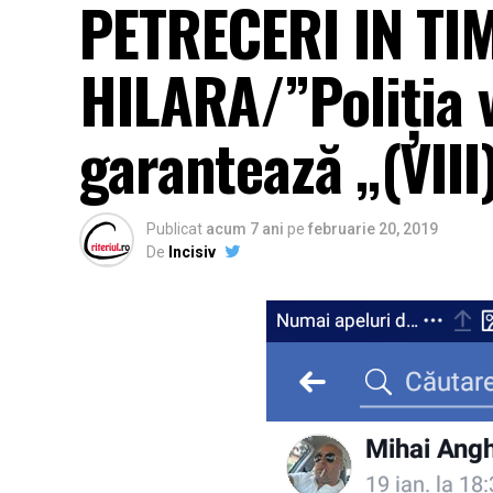
PETRECERI IN T
HILARA/”Poliția 
garantează „(VIII
Publicat
acum 7 ani
pe
februarie 20, 2019
De
Incisiv