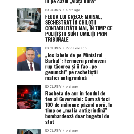
ul pe cazul „viața bună”
EXCLUSIV
4 ore ago
FEUDA LUI GRECU: MAISAL,
SECHESTRAT ÎN CHILOȚII
CONTABILITĂȚII MAI, ÎN TIMP CE
POLIȚIȘTII SUNT UMILIȚI PRIN
TRIBUNALE
EXCLUSIV
22 de ore ago
„Jos labele de pe Ministrul
Barbu!”: Fermierii prahoveni
rup tăcerea și îi fac „pe
genunchi” pe rachetiștii
mafiei antigrindină
EXCLUSIV
o zi ago
Racheta de aur în fondul de
ten al Guvernului: Cum să toci
100 de milioane păzind norii, în
timp ce „mafia antigrindină”
bombardează doar bugetul de
stat
EXCLUSIV
o zi ago