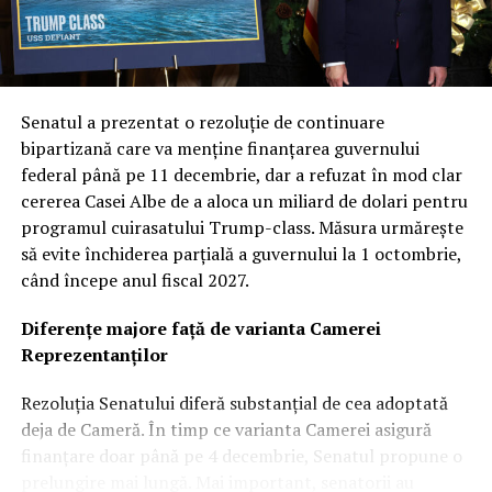
Col. Ryan Frazier a explicat că nucleul acestei noi etape
este diversificarea capacităților. Prin explorarea unor
inovații și tehnologii unice, Forța Spațială urmărește să
obțină avantaje de performanță distincte, garantând că
Senatul a prezentat o rezoluție de continuare
armata va dispune de cea mai avansată tehnologie
bipartizană care va menține finanțarea guvernului
disponibilă pe piață. Această abordare multi-vectorială
federal până pe 11 decembrie, dar a refuzat în mod clar
este văzută ca o plasă de siguranță strategică în fața
cererea Casei Albe de a aloca un miliard de dolari pentru
evoluțiilor imprevizibile din teatrele de operațiuni.
programul cuirasatului Trump-class. Măsura urmărește
să evite închiderea parțială a guvernului la 1 octombrie,
Revoluția „Flatellites”: Rocket Lab propune o
când începe anul fiscal 2027.
arhitectură inovatoare pentru Neutron
Diferențe majore față de varianta Camerei
Dintre contractorii anunțați, Rocket Lab se detașează cu
Reprezentanților
o cotă de 397 de milioane de dolari. Compania cu sediul
în California va dezvolta și opera o constelație de
Rezoluția Senatului diferă substanțial de cea adoptată
„Flatellites” – un design revoluționar de sateliți plați,
deja de Cameră. În timp ce varianta Camerei asigură
optimizați pentru comunicare de mare bandă și latență
finanțare doar până pe 4 decembrie, Senatul propune o
scăzută.
prelungire mai lungă. Mai important, senatorii au