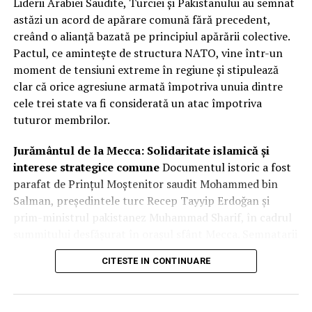
Liderii Arabiei Saudite, Turciei și Pakistanului au semnat
astăzi un acord de apărare comună fără precedent,
creând o alianță bazată pe principiul apărării colective.
Pactul, ce amintește de structura NATO, vine într-un
moment de tensiuni extreme în regiune și stipulează
clar că orice agresiune armată împotriva unuia dintre
cele trei state va fi considerată un atac împotriva
tuturor membrilor.
Jurământul de la Mecca: Solidaritate islamică și
interese strategice comune
Documentul istoric a fost
parafat de Prințul Moștenitor saudit Mohammed bin
Salman, președintele turc Recep Tayyip Erdoğan și
prim-ministrul pakistanez Muhammad Sharif, în cadrul
summitului desfășurat în orașul sfânt Mecca. Semnatarii
au invocat legăturile istorice profunde și „frăția” dintre
CITESTE IN CONTINUARE
cele trei națiuni, subliniind că acest pas este esențial
pentru promovarea păcii și stabilității într-un climat
marcat de incertitudine. Dincolo de retorica