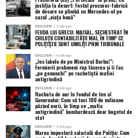
justiția la desert: Fostul procuror-fabrică
de dosare se plimbă cu Mercedes-ul pe
cazul „viața bună”
EXCLUSIV
3 zile ago
FEUDA LUI GRECU: MAISAL, SECHESTRAT ÎN
CHILOȚII CONTABILITĂȚII MAI, ÎN TIMP CE
POLIȚIȘTII SUNT UMILIȚI PRIN TRIBUNALE
EXCLUSIV
4 zile ago
„Jos labele de pe Ministrul Barbu!”:
Fermierii prahoveni rup tăcerea și îi fac
„pe genunchi” pe rachetiștii mafiei
antigrindină
EXCLUSIV
4 zile ago
Racheta de aur în fondul de ten al
Guvernului: Cum să toci 100 de milioane
păzind norii, în timp ce „mafia
antigrindină” bombardează doar bugetul de
stat
EXCLUSIV
4 zile ago
Marea impostură salarială din Poliție: Cum