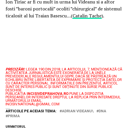
Ion Tiriac ar fi cu mult in urma lui Videanu si a altor
fosti ”baroni portocalii” ocoliti ”chirurgical” de sistemul
ticalosit al lui Traian Basescu…(
Catalin Tache
).
PRECIZĂRI:
LEGEA 190 DIN 2018, LA ARTICOLUL 7, MENŢIONEAZĂ CĂ
ACTIVITATEA JURNALISTICĂ ESTE EXONERATĂ DE LA UNELE
PREVEDERI ALE REGULAMENTULUI GDPR, DACĂ SE PĂSTREAZĂ UN
ECHILIBRU ÎNTRE LIBERTATEA DE EXPRIMARE ŞI PROTECŢIA DATELOR
CU CARACTER PERSONAL.
INFORMAȚIILE DIN PREZENTUL ARTICOL
SUNT DE INTERES PUBLIC ȘI SUNT OBȚINUTE DIN SURSE PUBLICE
DESCHISE.
PUBLICAȚIA
INCISIVDEPRAHOVA.RO
PUNE LA DISPOZIȚIA
PERSOANELOR INTERESATE DREPTUL LA REPLICA PRIN INTERMEDIUL
URMĂTORULUI EMAIL:
INCISIV.NATIONAL@GMAIL.COM
.....
ARTICOLE PE ACEIASI TEMA:
ADRIAN VIDEANU\
DNA
PRIMA
URMATORUL