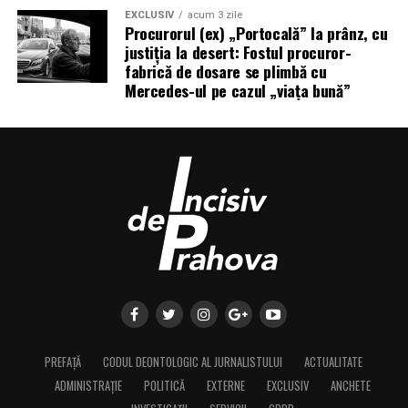
EXCLUSIV
acum 3 zile
Procurorul (ex) „Portocală” la prânz, cu
justiția la desert: Fostul procuror-
fabrică de dosare se plimbă cu
Mercedes-ul pe cazul „viața bună”
PREFAȚĂ
CODUL DEONTOLOGIC AL JURNALISTULUI
ACTUALITATE
ADMINISTRAȚIE
POLITICĂ
EXTERNE
EXCLUSIV
ANCHETE