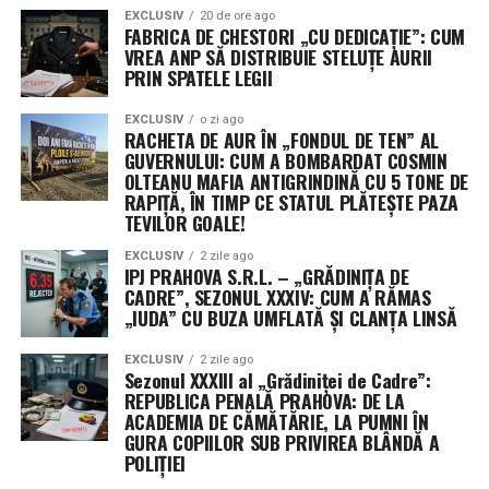
aproximativ 8% din fondurile neangajate ar deveni
EXCLUSIV
20 de ore ago
indisponibile.
FABRICA DE CHESTORI „CU DEDICAȚIE”: CUM
VREA ANP SĂ DISTRIBUIE STELUȚE AURII
PRIN SPATELE LEGII
Următorii pași în Congres
EXCLUSIV
o zi ago
Senatul urmează să voteze rezoluția în această
RACHETA DE AUR ÎN „FONDUL DE TEN” AL
săptămână, înainte de începerea vacanței de august.
GUVERNULUI: CUM A BOMBARDAT COSMIN
Camera Reprezentanților, deja în pauză, și-a adoptat
OLTEANU MAFIA ANTIGRINDINĂ CU 5 TONE DE
RAPIȚĂ, ÎN TIMP CE STATUL PLĂTEȘTE PAZA
propria variantă pe 21 iulie. Cele două texte vor trebui
TEVILOR GOALE!
fie unificate, fie una dintre camere va trebui să adopte
varianta celeilalte, pentru ca proiectul să ajungă pe
EXCLUSIV
2 zile ago
IPJ PRAHOVA S.R.L. – „GRĂDINIȚA DE
masa președintelui Donald Trump.
CADRE”, SEZONUL XXXIV: CUM A RĂMAS
„IUDA” CU BUZA UMFLATĂ ȘI CLANȚA LINSĂ
Președinta Comisiei de buget din Senat, Susan Collins, a
descris rezoluția drept „un pas important” pentru
EXCLUSIV
2 zile ago
Sezonul XXXIII al „Grădiniței de Cadre”:
evitarea închiderii guvernului, în timp ce senatoarea
REPUBLICA PENALĂ PRAHOVA: DE LA
Patty Murray a salutat faptul că textul limitează cererile
ACADEMIA DE CĂMĂTĂRIE, LA PUMNI ÎN
de noi fonduri și flexibilități pentru Pentagon.
GURA COPIILOR SUB PRIVIREA BLÂNDĂ A
POLIȚIEI