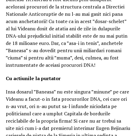
acelorasi procurori de la structura centrala a Directiei
Nationale Anticoruptie de nu l-au mai gasit nici pana
acum anchetatorii! Cu toate ca in acest ”dosar-schelet”
al lui Videanu dosit de atatia ani de zile in dulapurile
DNA-ului prejudiciul initial stabilit este de nu mai putin
de 18 milioane euro. Dar, ca ”asa-i in tenis”, anchetele
”Baneasa” s-au dovedit pentru unii miliardari romani
”ciuma” si pentru altii ”muma”, desi, culmea, au fost
instrumentate de aceiasi procurori DNA!
Cu actiunile la purtator
Insa dosarul ”Baneasa” nu este singura ”minune” pe care
Videanu a facut-o in fata procurorilor DNA, cei care ori
n-au vrut, ori n-au putut sa-l infunde niciodata pe
politicianul care a umplut Capitala de bordurile
reciclabile de la propria firma! Si care nu ar trebui sa
uite nici cum i-a dat premierul interimar Eugen Bejinariu
carierele de piatra de la Simeria in ultima sedinta a