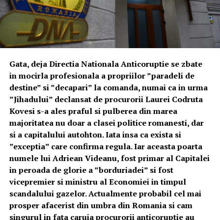
Gata, deja Directia Nationala Anticoruptie se zbate
in mocirla profesionala a propriilor ”paradeli de
destine” si ”decapari” la comanda, numai ca in urma
”Jihadului” declansat de procurorii Laurei Codruta
Kovesi s-a ales praful si pulberea din marea
majoritatea nu doar a clasei politice romanesti, dar
si a capitalului autohton. Iata insa ca exista si
”exceptia” care confirma regula. Iar aceasta poarta
numele lui Adriean Videanu, fost primar al Capitalei
in peroada de glorie a ”borduriadei” si fost
vicepremier si ministru al Economiei in timpul
scandalului gazelor. Actualmente probabil cel mai
prosper afacerist din umbra din Romania si cam
singurul in fata caruia procurorii anticoruptie au