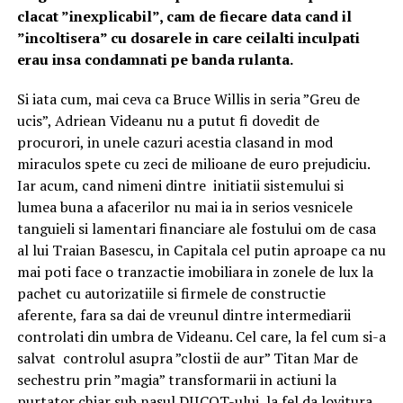
clacat ”inexplicabil”, cam de fiecare data cand il
”incoltisera” cu dosarele in care ceilalti inculpati
erau insa condamnati pe banda rulanta.
Si iata cum, mai ceva ca Bruce Willis in seria ”Greu de
ucis”, Adriean Videanu nu a putut fi dovedit de
procurori, in unele cazuri acestia clasand in mod
miraculos spete cu zeci de milioane de euro prejudiciu.
Iar acum, cand nimeni dintre initiatii sistemului si
lumea buna a afacerilor nu mai ia in serios vesnicele
tanguieli si lamentari financiare ale fostului om de casa
al lui Traian Basescu, in Capitala cel putin aproape ca nu
mai poti face o tranzactie imobiliara in zonele de lux la
pachet cu autorizatiile si firmele de constructie
aferente, fara sa dai de vreunul dintre intermediarii
controlati din umbra de Videanu. Cel care, la fel cum si-a
salvat controlul asupra ”clostii de aur” Titan Mar de
sechestru prin ”magia” transformarii in actiuni la
purtator chiar sub nasul DIICOT-ului, la fel da lovitura