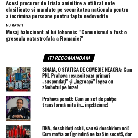
Acest procuror de trista aminitire a utilizat note
clasificate si mandate pe securitatea nationala pentru
a incrimina persoane pentru fapte nedovedite
NU RATATI
Mesaj halucinant al lui Iohannis: ”Comunismul a fost o
greseala catastrofala a Romaniei”
ITI RECOMANDAM
SINAIA, O STATICĂ DE COMEDIE NEAGRĂ: Cum
PNL Prahova resuscitează primari
„suspendați” și „ingroapă” legea cu
zâmbetul pe buze!
Prahova penală: Cum un sef de poliție
transformă mita în… inșelăciune!
DNA, deschideți ochii, sau vă deschidem noi!
Cum mafia antigrindină ne lasă in secetă, dar