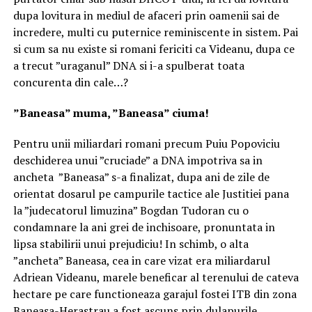
dupa lovitura in mediul de afaceri prin oamenii sai de
incredere, multi cu puternice reminiscente in sistem. Pai
si cum sa nu existe si romani fericiti ca Videanu, dupa ce
a trecut ”uraganul” DNA si i-a spulberat toata
concurenta din cale…?
”Baneasa” muma, ”Baneasa” ciuma!
Pentru unii miliardari romani precum Puiu Popoviciu
deschiderea unui ”cruciade” a DNA impotriva sa in
ancheta ”Baneasa” s-a finalizat, dupa ani de zile de
orientat dosarul pe campurile tactice ale Justitiei pana
la ”judecatorul limuzina” Bogdan Tudoran cu o
condamnare la ani grei de inchisoare, pronuntata in
lipsa stabilirii unui prejudiciu! In schimb, o alta
”ancheta” Baneasa, cea in care vizat era miliardarul
Adriean Videanu, marele beneficar al terenului de cateva
hectare pe care functioneaza garajul fostei ITB din zona
Baneasa-Herastrau a fost ascuns prin dulapurile