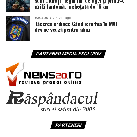
sunt „furați” legal mii de agenți printr-o
grilă fantomă, înghețată de 16 ani
EXCLUSIV
4 zile ago
Tăcerea ordinei: Când ierarhia în MAI
devine scuză pentru abuz
PARTENER MEDIA EXCLUSIV
PARTENERI