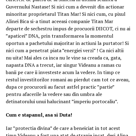
Guvernului Nastase! Si nici cum a devenit din actionar
minoritar proprietarul Titan Mar! Si nici cum, cu pixul
Alinei Bica si-a tinut aceeasi companie Titan Mar
departe de sechestru impus de procuorii DIICOT, ci nu ai
”apaticei” DNA, prin transformarea la momentul
oportun a pachetului majoritar in actiuni la purtator! Si
nici cum a penetrat piata ”energiei verzi” ! Ca nici altii
nu uita! Mai ales ca inca nu le vine sa creada ca, gata,
napasta DNA a trecut, iar singur Videanu a ramas cu
banii pe care ii investeste acum la vedere. In timp ce
restul investitorilor romani au pierdut cam tot ce aveau,
dupa ce procurorii au facut astfel practic ”partie”
pentru afacerile la vedere sau din umbra ale
detinatorului unui halucinant ”imperiu portocaliu”.
Cum e stapanul, asa si Duta!
Iar ”protectia divina” de care a beneiciat in tot acest
timp Videanu a fost una atat de stranie incat, desi Alina