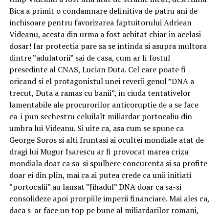
Bica a primit o condamnare definitiva de patru ani de
inchisoare pentru favorizarea faptuitorului Adriean
Videanu, acesta din urma a fost achitat chiar in acelasi
dosar! Iar protectia pare sa se intinda si asupra multora
dintre ”adulatorii” sai de casa, cum ar fi fostul
presedinte al CNAS, Lucian Duta. Cel care poate fi
oricand si el protagonistul unei reverii genul ”DNA a
trecut, Duta a ramas cu banii”, in ciuda tentativelor
lamentabile ale procurorilor anticoruptie de a se face
ca-i pun sechestru celuilalt miliardar portocaliu din
umbra lui Videanu. Si uite ca, asa cum se spune ca
George Soros si alti fruntasi ai ocultei mondiale atat de
dragi lui Mugur Isarescu ar fi provocat marea criza
mondiala doar ca sa-si spulbere concurenta si sa profite
doar ei din plin, mai ca ai putea crede ca unii initiati
”portocalii” au lansat ”Jihadul” DNA doar ca sa-si
consolideze apoi prorpiile imperii financiare. Mai ales ca,
daca s-ar face un top pe bune al miliardarilor romani,