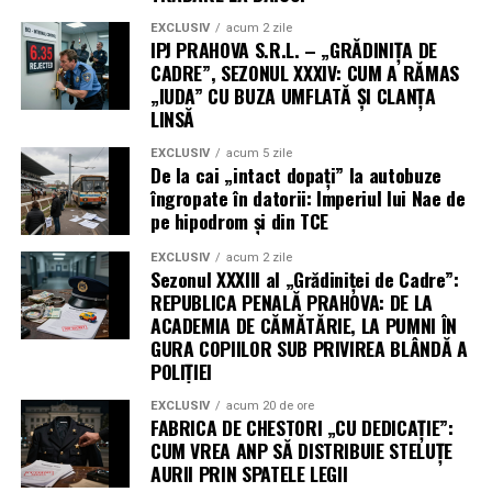
EXCLUSIV
acum 2 zile
IPJ PRAHOVA S.R.L. – „GRĂDINIȚA DE
CADRE”, SEZONUL XXXIV: CUM A RĂMAS
„IUDA” CU BUZA UMFLATĂ ȘI CLANȚA
LINSĂ
EXCLUSIV
acum 5 zile
De la cai „intact dopați” la autobuze
îngropate în datorii: Imperiul lui Nae de
pe hipodrom și din TCE
EXCLUSIV
acum 2 zile
Sezonul XXXIII al „Grădiniței de Cadre”:
REPUBLICA PENALĂ PRAHOVA: DE LA
ACADEMIA DE CĂMĂTĂRIE, LA PUMNI ÎN
GURA COPIILOR SUB PRIVIREA BLÂNDĂ A
POLIȚIEI
EXCLUSIV
acum 20 de ore
FABRICA DE CHESTORI „CU DEDICAȚIE”:
CUM VREA ANP SĂ DISTRIBUIE STELUȚE
AURII PRIN SPATELE LEGII