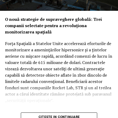
testată mult mai curând decât se anticipa, pe fondul
amenințărilor constante venite din partea forțelor
susținute de Iran. În timp ce Washingtonul ar putea
O nouă strategie de supraveghere globală: Trei
vedea cu ochi buni această redistribuire a
companii selectate pentru a revoluționa
responsabilităților de securitate între aliații săi
monitorizarea spațială
regionali, unii analiști rămân sceptici cu privire la
aplicabilitatea imediată a clauzei de apărare colectivă.
Forța Spațială a Statelor Unite accelerează eforturile de
Rămâne de văzut dacă, în cazul unui atac iminent din
monitorizare a amenințărilor hipersonice și a țintelor
partea proxy-urilor Teheranului, Ankara și Islamabadul
aeriene cu mișcare rapidă, acordând comenzi de lucru în
vor interveni militar pentru a proteja regatul saudit,
valoare totală de 615 milioane de dolari. Contractele
transformând semnăturile de astăzi într-o realitate
vizează dezvoltarea unor sateliți de ultimă generație
operativă.
capabili să detecteze obiecte aflate în zbor dincolo de
limitele radarului convențional. Beneficiarii acestor
fonduri sunt companiile Rocket Lab, STR și un al treilea
actor a cărui identitate rămâne protejată sub paravanul
„securității operaționale”.
Această rundă de finanțare reprezintă o etapă esențială
CITESTE IN CONTINUARE