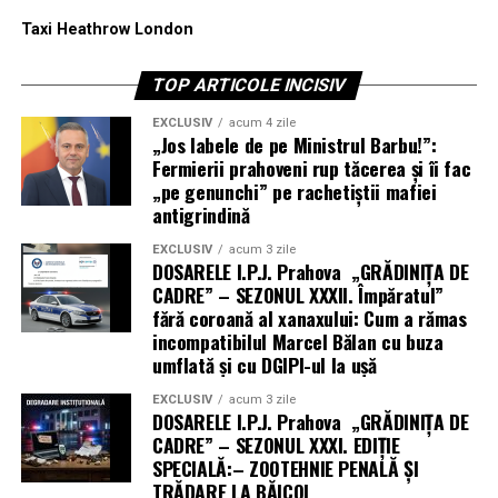
Taxi Heathrow London
TOP ARTICOLE INCISIV
EXCLUSIV
acum 4 zile
„Jos labele de pe Ministrul Barbu!”:
Fermierii prahoveni rup tăcerea și îi fac
„pe genunchi” pe rachetiștii mafiei
antigrindină
EXCLUSIV
acum 3 zile
DOSARELE I.P.J. Prahova „GRĂDINIȚA DE
CADRE” – SEZONUL XXXII. Împăratul”
fără coroană al xanaxului: Cum a rămas
incompatibilul Marcel Bălan cu buza
umflată și cu DGIPI-ul la ușă
EXCLUSIV
acum 3 zile
DOSARELE I.P.J. Prahova „GRĂDINIȚA DE
CADRE” – SEZONUL XXXI. EDIȚIE
SPECIALĂ:– ZOOTEHNIE PENALĂ ȘI
TRĂDARE LA BĂICOI