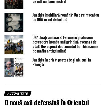
se udă cu banii noștri!
Justiția imobiliară română: Un circ macabru
cu DNA în rol de bufon!
DNA, luați amânare! Fermierii prahoveni
descoperă bomba antigrindină ascunsă de
stat! Descoperă documentul bombă ascuns
de mafia antigrindină!
Justiția în criză: proteste și abuzuri în
Ploiești
ACTUALITATE
O nouă axă defensivă în Orientul