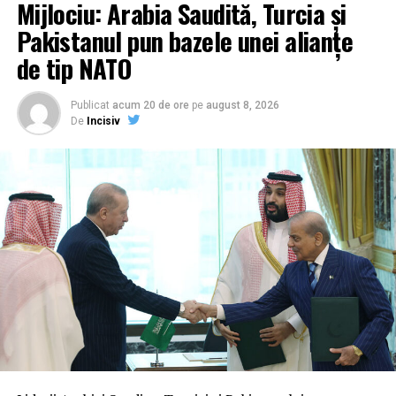
Mijlociu: Arabia Saudită, Turcia și
Pakistanul pun bazele unei alianțe
de tip NATO
Publicat
acum 20 de ore
pe
august 8, 2026
De
Incisiv