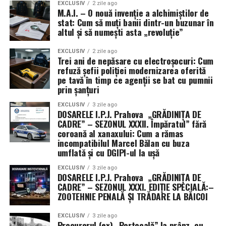
EXCLUSIV
2 zile ago
M.A.I. – O nouă invenție a alchimiștilor de
stat: Cum să muți banii dintr-un buzunar în
altul și să numești asta „revoluție”
EXCLUSIV
2 zile ago
Trei ani de nepăsare cu electroșocuri: Cum
refuză șefii poliției modernizarea oferită
pe tavă în timp ce agenții se bat cu pumnii
prin șanțuri
EXCLUSIV
3 zile ago
DOSARELE I.P.J. Prahova „GRĂDINIȚA DE
CADRE” – SEZONUL XXXII. Împăratul” fără
coroană al xanaxului: Cum a rămas
incompatibilul Marcel Bălan cu buza
umflată și cu DGIPI-ul la ușă
EXCLUSIV
3 zile ago
DOSARELE I.P.J. Prahova „GRĂDINIȚA DE
CADRE” – SEZONUL XXXI. EDIȚIE SPECIALĂ:–
ZOOTEHNIE PENALĂ ȘI TRĂDARE LA BĂICOI
EXCLUSIV
3 zile ago
Procurorul (ex) „Portocală” la prânz, cu