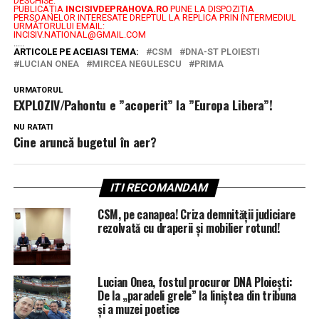
DESCHISE.
PUBLICAȚIA
INCISIVDEPRAHOVA.RO
PUNE LA DISPOZIȚIA
PERSOANELOR INTERESATE DREPTUL LA REPLICA PRIN INTERMEDIUL
URMĂTORULUI EMAIL:
INCISIV.NATIONAL@GMAIL.COM
.....
ARTICOLE PE ACEIASI TEMA:
CSM
DNA-ST PLOIESTI
LUCIAN ONEA
MIRCEA NEGULESCU
PRIMA
URMATORUL
EXPLOZIV/Pahontu e ”acoperit” la ”Europa Libera”!
NU RATATI
Cine aruncă bugetul în aer?
ITI RECOMANDAM
CSM, pe canapea! Criza demnității judiciare
rezolvată cu draperii și mobilier rotund!
Lucian Onea, fostul procuror DNA Ploiești:
De la „paradeli grele” la liniștea din tribuna
și a muzei poetice