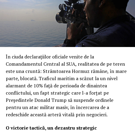
misiunii este subliniată de faptul că Roma a trimis
echipamente de o raritate și complexitate extremă, a
căror eventuală pierdere ar fi o lovitură grea pentru
capacitatea națională de apărare.
Revolta în Parlament: „O răsturnare
inacceptabilă a regulilor
În ciuda declarațiilor oficiale venite de la
democratice”
Comandamentul Central al SUA, realitatea de pe teren
este una cruntă: Strâmtoarea Hormuz rămâne, în mare
Dezvăluirea publică a acestor detalii, apărută inițial pe
parte, blocată. Traficul maritim a scăzut la un nivel
site-ul Ministerului Apărării, a provocat o undă de șoc
alarmant de 10% față de perioada de dinaintea
printre parlamentarii din opoziție. Partidul Democrat a
conflictului, un fapt strategic care l-a forțat pe
reacționat dur, acuzând guvernul condus de Giorgia
Președintele Donald Trump să suspende ordinele
Meloni că a trimis sute de soldați în zone de criză fără
pentru un atac militar masiv, în încercarea de a
un mandat clar și fără informarea prealabilă a
redeschide această arteră vitală prin negocieri.
legislativului. „Este o dovadă de lipsă de seriozitate
politică”, au afirmat reprezentanții opoziției, contestând
O victorie tactică, un dezastru strategic
legitimitatea modului în care a fost gestionată