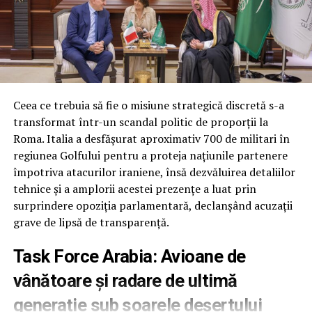
pentru cinci programe majore de muniții:
interceptoarele PAC-3 pentru sistemul Patriot,
rachetele de croazieră Tomahawk, rachetele aer-aer
AMRAAM și două variante ale rachetelor Standard
Missile-3. Fără această derogare, guvernul riscă
penalități de anulare a contractelor multianuale din
cauza cantităților negociate anterior.
Ceea ce trebuia să fie o misiune strategică discretă s-a
transformat într-un scandal politic de proporții la
În locul acestor flexibilități, Senatul a inclus doar
Roma. Italia a desfășurat aproximativ 700 de militari în
prevederile standard care interzic Pentagonului să
regiunea Golfului pentru a proteja națiunile partenere
inițieze programe noi sau contracte multianuale
împotriva atacurilor iraniene, însă dezvăluirea detaliilor
folosind fondurile din rezoluția de continuare.
tehnice și a amplorii acestei prezențe a luat prin
surprindere opoziția parlamentară, declanșând acuzații
Fără scutire de la reducerile automate de cheltuieli
grave de lipsă de transparență.
O altă cerere respinsă a vizat scutirea fondurilor de
Task Force Arabia: Avioane de
reconciliere aprobate anul trecut de la mecanismul de
vânătoare și radare de ultimă
sechestrare (reduceri automate). Fără această excepție,
aproximativ 8% din fondurile neangajate ar deveni
generație sub soarele deșertului
indisponibile.