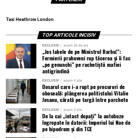
Taxi Heathrow London
TOP ARTICOLE INCISIV
EXCLUSIV
acum 23 de ore
„Jos labele de pe Ministrul Barbu!”:
Fermierii prahoveni rup tăcerea și îi fac
„pe genunchi” pe rachetiștii mafiei
antigrindină
EXCLUSIV
acum 4 zile
Dosarul care i-a rupt pe procurori de
oboseală: plângerea politistului Vitalie
Josanu, cărată pe targă între parchete
EXCLUSIV
acum 2 zile
De la cai „intact dopați” la autobuze
îngropate în datorii: Imperiul lui Nae de
pe hipodrom și din TCE