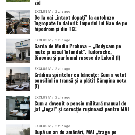
zid
EXCLUSIV
2 zile ago
De la cai „intact dopați” la autobuze
îngropate în datorii: Imperiul lui Nae de pe
hipodrom și din TCE
EXCLUSIV
2 zile ago
Garda de Mediu Prahova – „Bodycam pe
mute și nasul înfundat”. Tudorache,
Diaconu și parfumul rusesc de Lukoil (I)
EXCLUSIV
2 zile ago
Grădina spiritelor cu băncuțe: Cum a votat
consiliul în transă și a plătit Câmpina nota
(I)
EXCLUSIV
2 zile ago
Cum a devenit o pensie militară manual de
jaf „legal” și corecție rușinoasă pentru MAI
EXCLUSIV
2 zile ago
După un an de amânări, MAI „trage pe