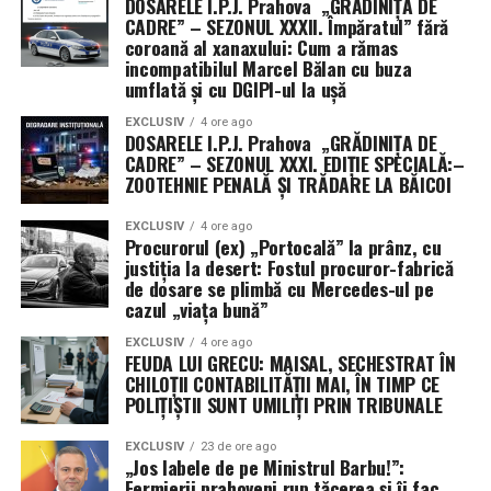
DOSARELE I.P.J. Prahova „GRĂDINIȚA DE
colaps.
CADRE” – SEZONUL XXXII. Împăratul” fără
coroană al xanaxului: Cum a rămas
incompatibilul Marcel Bălan cu buza
Deși navele de război americane au reușit să se protejeze
umflată și cu DGIPI-ul la ușă
de drone și bărci rapide, ele au eșuat în misiunea de a
extinde această protecție asupra flotei comerciale.
EXCLUSIV
4 ore ago
DOSARELE I.P.J. Prahova „GRĂDINIȚA DE
Auto-apărarea nu este suficientă atunci când misiunea
CADRE” – SEZONUL XXXI. EDIȚIE SPECIALĂ:–
ta principală este menținerea căilor navigabile deschise.
ZOOTEHNIE PENALĂ ȘI TRĂDARE LA BĂICOI
Lecția istoriei și eșecul tactic al noii ere
EXCLUSIV
4 ore ago
Procurorul (ex) „Portocală” la prânz, cu
justiția la desert: Fostul procuror-fabrică
Istoria navală ne învață că, în ambele Războaie
de dosare se plimbă cu Mercedes-ul pe
Mondiale, aliații au fost reticenți în a adopta sistemul
cazul „viața bună”
convoaielor, preferând să „vâneze” amenințarea. În
ambele cazuri, strategia a eșuat catastrofal până când s-
EXCLUSIV
4 ore ago
FEUDA LUI GRECU: MAISAL, SECHESTRAT ÎN
a revenit la escortarea directă. Astăzi, Marina pare să
CHILOȚII CONTABILITĂȚII MAI, ÎN TIMP CE
repete aceleași greșeli, încercând să creeze „coridoare
POLIȚIȘTII SUNT UMILIȚI PRIN TRIBUNALE
sigure” de la distanță, o tactică ce nu a reușit să
EXCLUSIV
23 de ore ago
convingă armatorii să își trimită navele la apă.
„Jos labele de pe Ministrul Barbu!”:
Fermierii prahoveni rup tăcerea și îi fac