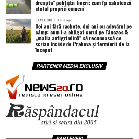
dreapta” polițiștii tineri: cum își sabotează
statul propriii oameni
EXCLUSIV
3 zile ago
Doi ani fără rachete, doi ani cu adevărul pe
câmp: cum i‑a obligat cerul pe Tánczos &
„mafia antigrindină” să recunoască ce
scriau Incisiv de Prahova și fermierii de la
început
PARTENER MEDIA EXCLUSIV
PARTENERI