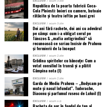
EXCLUSIV
acum 3 zile
Republica de la poarta fabricii Coca-
Cola Ploiesti: boieri cu camere, butoaie
rătăcite și teatru ieftin pe bani grei
EXCLUSIV
acum 3 zile
Doi ani fără rachete, doi ani cu adevărul
pe câmp: cum i‑a obligat cerul pe
Tánczos & „mafia antigrindină” să
recunoască ce scriau Incisiv de Prahova
și fermierii de la început
EXCLUSIV
acum 2 zile
Grădina spiritelor cu băncuțe: Cum a
votat consiliul în transă și a plătit
Câmpina nota (I)
EXCLUSIV
acum 2 zile
Garda de Mediu Prahova – „Bodycam pe
mute și nasul înfundat”. Tudorache,
Diaconu și parfumul rusesc de Lukoil (I)
EXCLUSIV
acum o zi
Racheta de aur în fondul de ten al