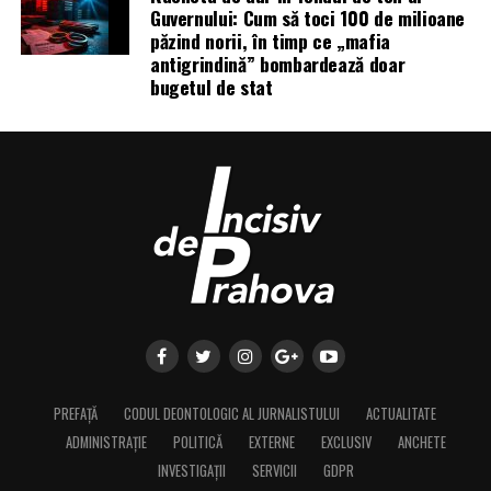
Guvernului: Cum să toci 100 de milioane
păzind norii, în timp ce „mafia
antigrindină” bombardează doar
bugetul de stat
PREFAȚĂ
CODUL DEONTOLOGIC AL JURNALISTULUI
ACTUALITATE
ADMINISTRAȚIE
POLITICĂ
EXTERNE
EXCLUSIV
ANCHETE
INVESTIGAȚII
SERVICII
GDPR