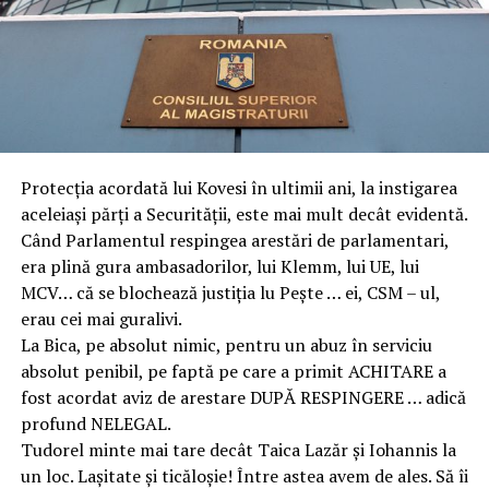
Protecția acordată lui Kovesi în ultimii ani, la instigarea
aceleiași părți a Securității, este mai mult decât evidentă.
Când Parlamentul respingea arestări de parlamentari,
era plină gura ambasadorilor, lui Klemm, lui UE, lui
MCV… că se blochează justiția lu Pește … ei, CSM – ul,
erau cei mai guralivi.
La Bica, pe absolut nimic, pentru un abuz în serviciu
absolut penibil, pe faptă pe care a primit ACHITARE a
fost acordat aviz de arestare DUPĂ RESPINGERE … adică
profund NELEGAL.
Tudorel minte mai tare decât Taica Lazăr și Iohannis la
un loc. Lașitate și ticăloșie! Între astea avem de ales. Să îi