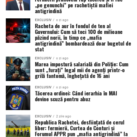
După cinci luni de conflict, concluzia este ineluctabilă: o
„pe genunchi” pe rachetiștii mafiei
strâmtoare blocată sub ochii unei flote de 290 de nave și
antigrindină
345.000 de marinari este, prin definiție, un eșec naval.
EXCLUSIV
o zi ago
Până când această problemă nu va fi diagnosticată și
Racheta de aur în fondul de ten al
Guvernului: Cum să toci 100 de milioane
rezolvată, supremația maritimă a SUA rămâne doar un
păzind norii, în timp ce „mafia
concept teoretic, în timp ce 500 de nave comerciale
antigrindină” bombardează doar bugetul de
stau blocate, așteptând o siguranță care nu mai vine.
stat
EXCLUSIV
o zi ago
Marea impostură salarială din Poliție: Cum
sunt „furați” legal mii de agenți printr-o
grilă fantomă, înghețată de 16 ani
EXCLUSIV
o zi ago
Tăcerea ordinei: Când ierarhia în MAI
devine scuză pentru abuz
EXCLUSIV
2 zile ago
Republica Rachetei, desființată de cerul
liber: fermierii, Curtea de Conturi și
Forumul APPR pun „mafia antigrindină” la