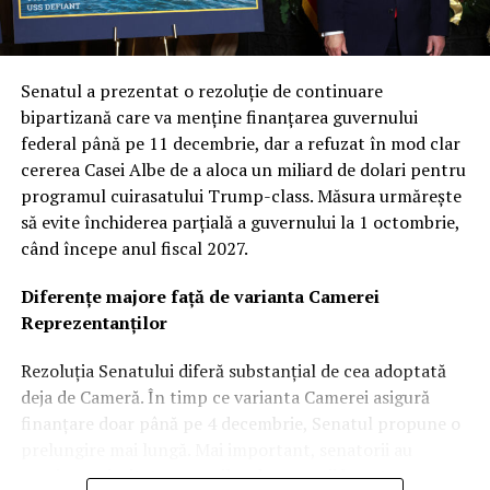
Senatul a prezentat o rezoluție de continuare
bipartizană care va menține finanțarea guvernului
federal până pe 11 decembrie, dar a refuzat în mod clar
cererea Casei Albe de a aloca un miliard de dolari pentru
programul cuirasatului Trump-class. Măsura urmărește
să evite închiderea parțială a guvernului la 1 octombrie,
când începe anul fiscal 2027.
Diferențe majore față de varianta Camerei
Reprezentanților
Rezoluția Senatului diferă substanțial de cea adoptată
deja de Cameră. În timp ce varianta Camerei asigură
finanțare doar până pe 4 decembrie, Senatul propune o
prelungire mai lungă. Mai important, senatorii au
respins majoritatea cererilor de excepții bugetare