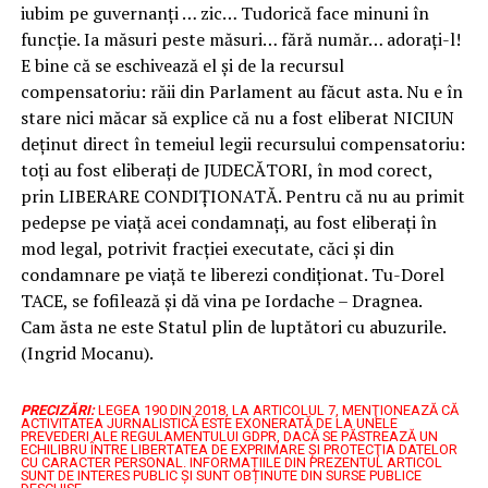
iubim pe guvernanți … zic… Tudorică face minuni în
funcție. Ia măsuri peste măsuri… fără număr… adorați-l!
E bine că se eschivează el și de la recursul
compensatoriu: răii din Parlament au făcut asta. Nu e în
stare nici măcar să explice că nu a fost eliberat NICIUN
deținut direct în temeiul legii recursului compensatoriu:
toți au fost eliberați de JUDECĂTORI, în mod corect,
prin LIBERARE CONDIȚIONATĂ. Pentru că nu au primit
pedepse pe viață acei condamnați, au fost eliberați în
mod legal, potrivit fracției executate, căci și din
condamnare pe viață te liberezi condiționat. Tu-Dorel
TACE, se fofilează și dă vina pe Iordache – Dragnea.
Cam ăsta ne este Statul plin de luptători cu abuzurile.
(Ingrid Mocanu).
PRECIZĂRI:
LEGEA 190 DIN 2018, LA ARTICOLUL 7, MENŢIONEAZĂ CĂ
ACTIVITATEA JURNALISTICĂ ESTE EXONERATĂ DE LA UNELE
PREVEDERI ALE REGULAMENTULUI GDPR, DACĂ SE PĂSTREAZĂ UN
ECHILIBRU ÎNTRE LIBERTATEA DE EXPRIMARE ŞI PROTECŢIA DATELOR
CU CARACTER PERSONAL.
INFORMAȚIILE DIN PREZENTUL ARTICOL
SUNT DE INTERES PUBLIC ȘI SUNT OBȚINUTE DIN SURSE PUBLICE