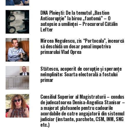
DNA Ploiești: De la temutul „Bastion
Anticorupție” la birou „fantomă” – O
autopsie a umilinței – Procurorul Cătălin
Lefter
Mircea Negulescu, zis “Portocala”, incearcă
să deschidă un dosar penal impotriva
primarului Vlad Oprea
Stătescu, acoperit de corupție și speranțe
neîmplinite: Soarta electorală a fostului
primar
Consiliul Superior al Magistraturii – condus
de judecatoarea Denisa-Angelica Stanisor –
a majorat plafoanele pentru cadourile
acordabile de catre angajatorii din sistemul
judiciar (instante, parchete, CSM, INM, SNG
etc.)