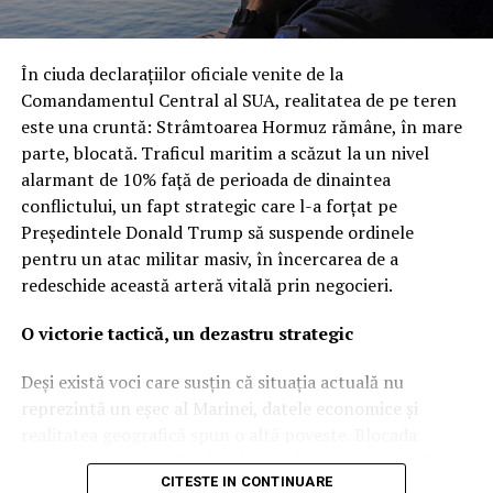
Revolta în Parlament: „O răsturnare
inacceptabilă a regulilor
În ciuda declarațiilor oficiale venite de la
democratice”
Comandamentul Central al SUA, realitatea de pe teren
este una cruntă: Strâmtoarea Hormuz rămâne, în mare
Dezvăluirea publică a acestor detalii, apărută inițial pe
parte, blocată. Traficul maritim a scăzut la un nivel
site-ul Ministerului Apărării, a provocat o undă de șoc
alarmant de 10% față de perioada de dinaintea
printre parlamentarii din opoziție. Partidul Democrat a
conflictului, un fapt strategic care l-a forțat pe
reacționat dur, acuzând guvernul condus de Giorgia
Președintele Donald Trump să suspende ordinele
Meloni că a trimis sute de soldați în zone de criză fără
pentru un atac militar masiv, în încercarea de a
un mandat clar și fără informarea prealabilă a
redeschide această arteră vitală prin negocieri.
legislativului. „Este o dovadă de lipsă de seriozitate
politică”, au afirmat reprezentanții opoziției, contestând
O victorie tactică, un dezastru strategic
legitimitatea modului în care a fost gestionată
operațiunea.
Deși există voci care susțin că situația actuală nu
reprezintă un eșec al Marinei, datele economice și
În replică, ministrul apărării, Guido Crosetto, a respins
realitatea geografică spun o altă poveste. Blocada
criticile, susținând că misiunea a fost aprobată încă din
asupra transporturilor iraniene prin strâmtoare a fost,
luna martie, în cadrul unei rezoluții care permitea
CITESTE IN CONTINUARE
într-adevăr, eficientă, punând o presiune imensă pe o