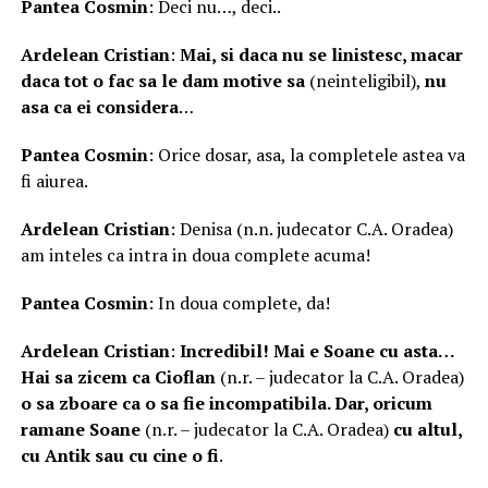
Pantea Cosmin
: Deci nu…, deci..
Ardelean Cristian
:
Mai, si daca nu se linistesc, macar
daca tot o fac sa le dam motive sa
(neinteligibil),
nu
asa ca ei considera
…
Pantea Cosmin
: Orice dosar, asa, la completele astea va
fi aiurea.
Ardelean Cristian
: Denisa (n.n. judecator C.A. Oradea)
am inteles ca intra in doua complete acuma!
Pantea Cosmin
: In doua complete, da!
Ardelean Cristian
:
Incredibil! Mai e Soane cu asta…
Hai sa zicem ca Cioflan
(n.r. – judecator la C.A. Oradea)
o sa zboare ca o sa fie incompatibila. Dar, oricum
ramane Soane
(n.r. – judecator la C.A. Oradea)
cu altul,
cu Antik sau cu cine o fi
.