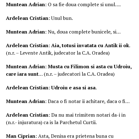
Muntean Adrian
: O sa fie doua complete si unul….
Ardelean Cristian
: Unul bun.
Muntean Adrian
: Nu, doua complete bunicele, si…
Ardelean Cristian
:
Aia, totusi invatata cu Antik ii ok
.
(n.r. – Levente Antik, judecator la C.A. Oradea)
Muntean Adrian
:
Musta cu Filimon si asta cu Udroiu,
care iara sunt
… (n.r. – judecatori la C.A. Oradea)
Ardelean Cristian
:
Udroiu e asa si asa
.
Muntean Adrian
: Daca o fi notar ii achitare, daca o fi…
Ardelean Cristian
: Da nu mai trimitem notari da-i in
(n.r.- injuratura) ca is la Parchetul Curtii.
Man Ciprian
: Asta, Denisa era prietena buna cu