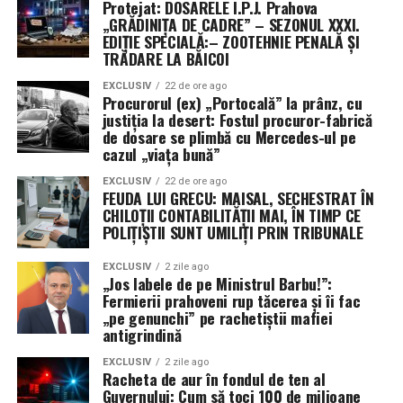
Protejat: DOSARELE I.P.J. Prahova
Auto-apărarea nu este suficientă atunci când misiunea
„GRĂDINIȚA DE CADRE” – SEZONUL XXXI.
ta principală este menținerea căilor navigabile deschise.
EDIȚIE SPECIALĂ:– ZOOTEHNIE PENALĂ ȘI
TRĂDARE LA BĂICOI
Lecția istoriei și eșecul tactic al noii ere
EXCLUSIV
22 de ore ago
Procurorul (ex) „Portocală” la prânz, cu
Istoria navală ne învață că, în ambele Războaie
justiția la desert: Fostul procuror-fabrică
Mondiale, aliații au fost reticenți în a adopta sistemul
de dosare se plimbă cu Mercedes-ul pe
cazul „viața bună”
convoaielor, preferând să „vâneze” amenințarea. În
ambele cazuri, strategia a eșuat catastrofal până când s-
EXCLUSIV
22 de ore ago
FEUDA LUI GRECU: MAISAL, SECHESTRAT ÎN
a revenit la escortarea directă. Astăzi, Marina pare să
CHILOȚII CONTABILITĂȚII MAI, ÎN TIMP CE
repete aceleași greșeli, încercând să creeze „coridoare
POLIȚIȘTII SUNT UMILIȚI PRIN TRIBUNALE
sigure” de la distanță, o tactică ce nu a reușit să
convingă armatorii să își trimită navele la apă.
EXCLUSIV
2 zile ago
„Jos labele de pe Ministrul Barbu!”:
Fermierii prahoveni rup tăcerea și îi fac
După cinci luni de conflict, concluzia este ineluctabilă: o
„pe genunchi” pe rachetiștii mafiei
strâmtoare blocată sub ochii unei flote de 290 de nave și
antigrindină
345.000 de marinari este, prin definiție, un eșec naval.
Până când această problemă nu va fi diagnosticată și
EXCLUSIV
2 zile ago
Racheta de aur în fondul de ten al
rezolvată, supremația maritimă a SUA rămâne doar un
Guvernului: Cum să toci 100 de milioane