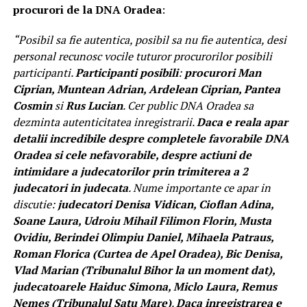
procurori de la DNA Oradea
:
“Posibil sa fie autentica, posibil sa nu fie autentica, desi
personal recunosc vocile tuturor procurorilor posibili
participanti.
Participanti posibili
:
procurori Man
Ciprian, Muntean Adrian, Ardelean Ciprian, Pantea
Cosmin
si
Rus Lucian
. Cer public DNA Oradea sa
dezminta autenticitatea inregistrarii.
Daca e reala apar
detalii incredibile despre completele favorabile DNA
Oradea si cele nefavorabile, despre actiuni de
intimidare a judecatorilor prin trimiterea a 2
judecatori in judecata
. Nume importante ce apar in
discutie:
judecatori Denisa Vidican, Cioflan Adina,
Soane Laura, Udroiu Mihail Filimon Florin, Musta
Ovidiu, Berindei Olimpiu Daniel, Mihaela Patraus,
Roman Florica (Curtea de Apel Oradea), Bic Denisa,
Vlad Marian (Tribunalul Bihor la un moment dat),
judecatoarele Haiduc Simona, Miclo Laura, Remus
Nemes (Tribunalul Satu Mare)
.
Daca inregistrarea e