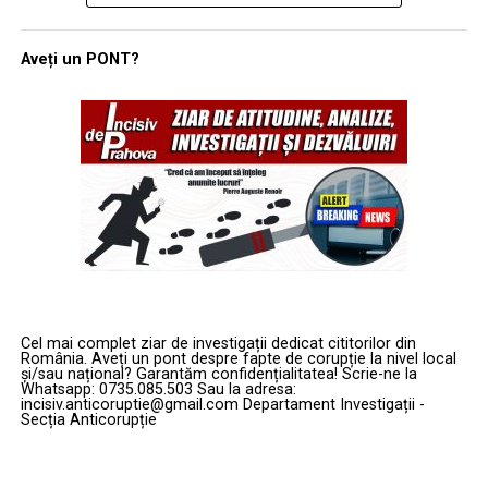
redistribuirea forțelor în regiunile geografice deja
economie deja șubredă. Totuși, această reușită este
autorizate. Totuși, amploarea tehnologică și riscul
umbrită de un adevăr incomod: Iranul nu a fost
operațional par să fi depășit așteptările multor aleși de
Aveți un PONT?
neutralizat. În prezent, orice navă care îndrăznește să
la Roma.
tranziteze zona are nevoie de permisiunea tacită a
ambelor tabere, ceea ce transformă libertatea de
Vitrină tehnologică și câmp de
navigație într-o simplă iluzie diplomatică.
antrenament împotriva Iranului
Vina împărțită: Între ezitarea politică și lipsa de
Dincolo de obiectivele strategice, misiunea din Golf are
pregătire militară
două mize esențiale. Pe de o parte, oferă armatei italiene
ocazia rară de a acumula experiență operativă directă
Există tendința de a plasa întreaga responsabilitate pe
împotriva tehnologiilor militare iraniene, colectând
umerii decidenților civili de la Washington. Este adevărat
date vitale despre apărarea antirachetă și lupta anti-
că trimiterea forțelor amfibii ale pușcașilor marini cu o
Cel mai complet ziar de investigații dedicat cititorilor din
dronă.
întârziere de câteva săptămâni indică o lipsă de viziune
România. Aveți un pont despre fapte de corupție la nivel local
și/sau național? Garantăm confidențialitatea! Scrie-ne la
în planificarea inițială. Totuși, armata nu se poate spăla
Whatsapp: 0735.085.503 Sau la adresa:
Pe de altă parte, există o dimensiune industrială
pe mâini atât de ușor.
incisiv.anticoruptie@gmail.com Departament Investigații -
evidentă. Prin desfășurarea sistemelor SAMP/T și a
Secția Anticorupție
tehnologiilor anti-dronă de la Leonardo în condiții reale
Cu bugete record în ultimii ani și cu o amenințare
de conflict, Italia își transformă misiunea într-o
cunoscută de peste patru decenii, Marina pare să nu fi