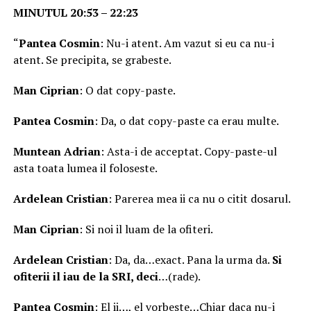
MINUTUL 20:53 – 22:23
“
Pantea Cosmin
: Nu-i atent. Am vazut si eu ca nu-i
atent. Se precipita, se grabeste.
Man Ciprian
: O dat copy-paste.
Pantea Cosmin
: Da, o dat copy-paste ca erau multe.
Muntean Adrian
: Asta-i de acceptat. Copy-paste-ul
asta toata lumea il foloseste.
Ardelean Cristian
: Parerea mea ii ca nu o citit dosarul.
Man Ciprian
: Si noi il luam de la ofiteri.
Ardelean Cristian
: Da, da…exact. Pana la urma da.
Si
ofiterii il iau de la SRI, deci
…(rade).
Pantea Cosmin
: El ii…, el vorbeste…Chiar daca nu-i