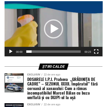
veritabilă vitrină comercială. Succesul acestor
Player
oferit liderilor politici opțiuni militare care să implice
video
echipamente sub presiunea atacurilor din Golf ar putea
riscuri acceptabile. Când o flotă cu un buget de 248 de
consolida poziția Italiei pe piața globală de armament,
miliarde de dolari nu poate garanta siguranța unui
demonstrând că tehnologia națională este pregătită
coridor maritim, întrebările legate de eficiența
pentru cele mai dure provocări moderne.
investițiilor devin inevitabile.
Industria maritimă a votat: Eforturile americane
sunt insuficiente
00:00
00:23
Testul suprem al succesului nu se află în comunicatele
de presă ale Pentagonului, ci în registrele companiilor
de asigurări și ale proprietarilor de nave. Dacă aceștia
ȘTIRI CALDE
decid că riscul este prea mare — așa cum au făcut-o deja
EXCLUSIV
22 de ore ago
— traficul încetează, iar economia mondială intră în
DOSARELE I.P.J. Prahova „GRĂDINIȚA DE
colaps.
CADRE” – SEZONUL XXXII. Împăratul” fără
coroană al xanaxului: Cum a rămas
incompatibilul Marcel Bălan cu buza
Deși navele de război americane au reușit să se protejeze
umflată și cu DGIPI-ul la ușă
de drone și bărci rapide, ele au eșuat în misiunea de a
extinde această protecție asupra flotei comerciale.
EXCLUSIV
22 de ore ago