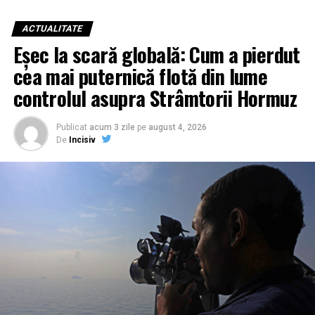
Force Air-Arabia
, include 400 de membri ai Forțelor
Camera Reprezentanților, deja în pauză, și-a adoptat
Aeriene staționați în Arabia Saudită, Bahrain și Kuweit.
propria variantă pe 21 iulie. Cele două texte vor trebui
ACTUALITATE
Aceștia operează un arsenal impresionant: avioane
fie unificate, fie una dintre camere va trebui să adopte
Eșec la scară globală: Cum a pierdut
Eurofighter pentru controlul spațiului aerian, aeronave
varianta celeilalte, pentru ca proiectul să ajungă pe
cea mai puternică flotă din lume
E-550A pentru avertizare timpurie și avioane de
masa președintelui Donald Trump.
transport KC-130J.
controlul asupra Strâmtorii Hormuz
Președinta Comisiei de buget din Senat, Susan Collins, a
Pe lângă componenta aeriană, Italia a trimis în teren și
descris rezoluția drept „un pas important” pentru
Publicat
acum 3 zile
pe
august 4, 2026
Task Force Land-Arabia
, un contingent de 260 de
evitarea închiderii guvernului, în timp ce senatoarea
De
Incisiv
militari din cadrul forțelor terestre. Această unitate
Patty Murray a salutat faptul că textul limitează cererile
operează sisteme de apărare antiaeriană SAMP/T și
de noi fonduri și flexibilități pentru Pentagon.
radare Kronos, alături de tehnologia ACUS-E produsă de
Leonardo, special concepută pentru a neutraliza
amenințarea dronelor de mici dimensiuni. Importanța
misiunii este subliniată de faptul că Roma a trimis
echipamente de o raritate și complexitate extremă, a
căror eventuală pierdere ar fi o lovitură grea pentru
capacitatea națională de apărare.