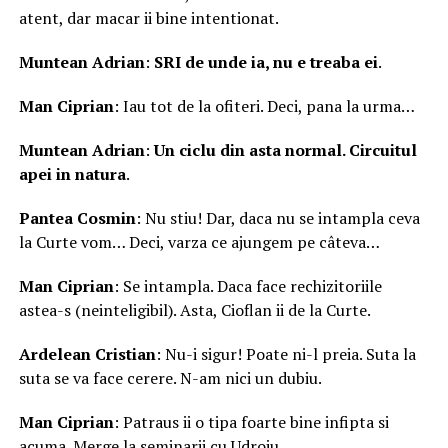
atent, dar macar ii bine intentionat.
Muntean Adrian
:
SRI de unde ia, nu e treaba ei
.
Man Ciprian
: Iau tot de la ofiteri. Deci, pana la urma…
Muntean Adrian
:
Un ciclu din asta normal. Circuitul
apei in natura
.
Pantea Cosmin
: Nu stiu! Dar, daca nu se intampla ceva
la Curte vom… Deci, varza ce ajungem pe câteva…
Man Ciprian
: Se intampla. Daca face rechizitoriile
astea-s (neinteligibil). Asta, Cioflan ii de la Curte.
Ardelean Cristian
: Nu-i sigur! Poate ni-l preia. Suta la
suta se va face cerere. N-am nici un dubiu.
Man Ciprian
: Patraus ii o tipa foarte bine infipta si
acuma. Merge la seminarii cu Udroiu.