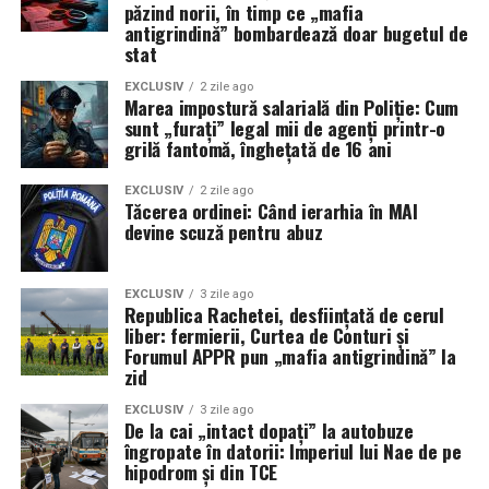
concept teoretic, în timp ce 500 de nave comerciale
păzind norii, în timp ce „mafia
antigrindină” bombardează doar bugetul de
stau blocate, așteptând o siguranță care nu mai vine.
stat
EXCLUSIV
2 zile ago
Marea impostură salarială din Poliție: Cum
sunt „furați” legal mii de agenți printr-o
grilă fantomă, înghețată de 16 ani
EXCLUSIV
2 zile ago
Tăcerea ordinei: Când ierarhia în MAI
devine scuză pentru abuz
EXCLUSIV
3 zile ago
Republica Rachetei, desființată de cerul
liber: fermierii, Curtea de Conturi și
Forumul APPR pun „mafia antigrindină” la
zid
EXCLUSIV
3 zile ago
De la cai „intact dopați” la autobuze
îngropate în datorii: Imperiul lui Nae de pe
hipodrom și din TCE