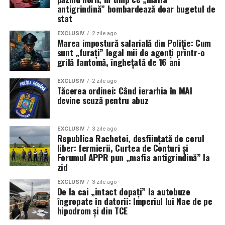
antigrindină” bombardează doar bugetul de
stat
EXCLUSIV
2 zile ago
Marea impostură salarială din Poliție: Cum
sunt „furați” legal mii de agenți printr-o
grilă fantomă, înghețată de 16 ani
EXCLUSIV
2 zile ago
Tăcerea ordinei: Când ierarhia în MAI
devine scuză pentru abuz
EXCLUSIV
3 zile ago
Republica Rachetei, desființată de cerul
liber: fermierii, Curtea de Conturi și
Forumul APPR pun „mafia antigrindină” la
zid
EXCLUSIV
3 zile ago
De la cai „intact dopați” la autobuze
îngropate în datorii: Imperiul lui Nae de pe
hipodrom și din TCE