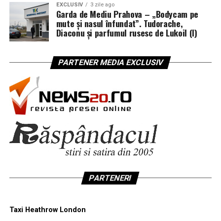
EXCLUSIV
3 zile ago
Garda de Mediu Prahova – „Bodycam pe
mute și nasul înfundat”. Tudorache,
Diaconu și parfumul rusesc de Lukoil (I)
PARTENER MEDIA EXCLUSIV
PARTENERI
Taxi Heathrow London