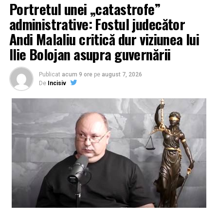
Portretul unei „catastrofe”
administrative: Fostul judecător
Andi Malaliu critică dur viziunea lui
Ilie Bolojan asupra guvernării
Publicat
acum 9 ore
pe
august 7, 2026
De
Incisiv