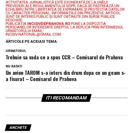
ACTIVITATEA JURNALISTICĂ ESTE EXONERATĂ DE LA UNELE
PREVEDERI ALE REGULAMENTULUI GDPR, DACĂ SE PĂSTREAZĂ UN
ECHILIBRU ÎNTRE LIBERTATEA DE EXPRIMARE ŞI PROTECŢIA DATELOR
CU CARACTER PERSONAL.
INFORMAȚIILE DIN PREZENTUL ARTICOL
SUNT DE INTERES PUBLIC ȘI SUNT OBȚINUTE DIN SURSE PUBLICE
DESCHISE.
PUBLICAȚIA
INCISIVDEPRAHOVA.RO
PUNE LA DISPOZIȚIA
PERSOANELOR INTERESATE DREPTUL LA REPLICA PRIN INTERMEDIUL
URMĂTORULUI EMAIL:
INCISIV.NATIONAL@GMAIL.COM
.....
ARTICOLE PE ACEIASI TEMA:
URMATORUL
Trebuie sa vada ce a spus CCR – Comisarul de Prahova
NU RATATI
Un avion TAROM s-a intors din drum dupa ce un geam s-
a fisurat – Comisarul de Prahova
ITI RECOMANDAM
ANCHETE