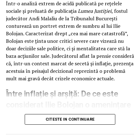
Într-o analiză extrem de acidă publicată pe rețelele
sociale și preluată de publicația
Lumea Justiției
, fostul
judecător Andi Malaliu de la Tribunalul București
conturează un portret extrem de sumbru al lui Ilie
Bolojan. Caracterizat drept „cea mai mare catastrofă”,
Bolojan este ținta unor critici severe care vizează nu
doar deciziile sale politice, ci și mentalitatea care stă la
baza acțiunilor sale. Judecătorul aflat la pensie consideră
că, într-un context marcat de secetă și inflație, prezența
acestuia în peisajul decizional reprezintă o problemă
mult mai gravă decât crizele economice actuale.
Între inflație și arșiță: De ce este
considerat Ilie Bolojan o amenințare
mai mare decât criza economică
CITESTE IN CONTINUARE
Andi Malaliu descrie un tablou apocaliptic al realității
curente, marcat de scumpirea motorinei și stagnare