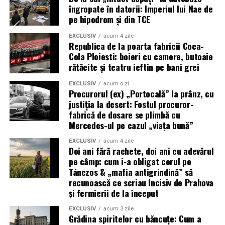
îngropate în datorii: Imperiul lui Nae de
pe hipodrom și din TCE
EXCLUSIV
acum 4 zile
Republica de la poarta fabricii Coca-
Cola Ploiesti: boieri cu camere, butoaie
rătăcite și teatru ieftin pe bani grei
EXCLUSIV
acum o zi
Procurorul (ex) „Portocală” la prânz, cu
justiția la desert: Fostul procuror-
fabrică de dosare se plimbă cu
Mercedes-ul pe cazul „viața bună”
EXCLUSIV
acum 4 zile
Doi ani fără rachete, doi ani cu adevărul
pe câmp: cum i‑a obligat cerul pe
Tánczos & „mafia antigrindină” să
recunoască ce scriau Incisiv de Prahova
și fermierii de la început
EXCLUSIV
acum 3 zile
Grădina spiritelor cu băncuțe: Cum a