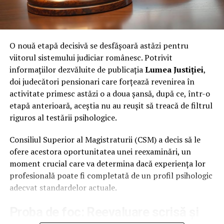
vicepreședinte este nimeni altul decât Tudorel Toader.
Da, ați citit bine! Omul care a redefinit concepte juridice
întregi stă la dreapta puterii în ARSP, asigurându-se că
O nouă etapă decisivă se desfășoară astăzi pentru
„știința” se face ca la carte – cartea lor de vizită, desigur.
viitorul sistemului judiciar românesc. Potrivit
informațiilor dezvăluite de publicația
Lumea Justiției
,
Armata de „Vipi” și Cenzorii: Un
doi judecători pensionari care forțează revenirea în
Consiliu Director mai mare decât o
activitate primesc astăzi o a doua șansă, după ce, într-o
primărie de comună
etapă anterioară, aceștia nu au reușit să treacă de filtrul
riguros al testării psihologice.
Dacă v-ați fi imaginat că o asociație se conduce cu doi-
trei oameni, vă înșelați amarnic. Setea de funcții este
Consiliul Superior al Magistraturii (CSM) a decis să le
atât de mare încât Consiliul Director al ARSP a fost
ofere acestora oportunitatea unei reexaminări, un
„extins” chirurgical, de la 15 la 18 membri. Că doar e loc
moment crucial care va determina dacă experiența lor
pentru toată lumea sub soarele dreptului penal!
profesională poate fi completată de un profil psihologic
adecvat standardelor actuale.
Departamentele sunt împărțite cu o precizie de
ceasornic elvețian: Petre Buneci se ocupă de organizare,
Proba de foc: Reevaluare scrisă și
Adrian-Mihai Hotca de știință (că tot e „științifică”