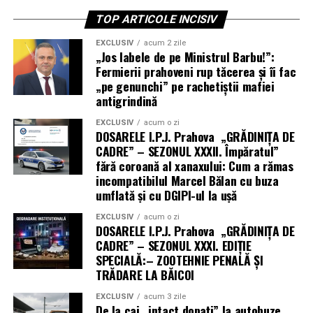
TOP ARTICOLE INCISIV
EXCLUSIV
acum 2 zile
„Jos labele de pe Ministrul Barbu!”:
Fermierii prahoveni rup tăcerea și îi fac
„pe genunchi” pe rachetiștii mafiei
antigrindină
EXCLUSIV
acum o zi
DOSARELE I.P.J. Prahova „GRĂDINIȚA DE
CADRE” – SEZONUL XXXII. Împăratul”
fără coroană al xanaxului: Cum a rămas
incompatibilul Marcel Bălan cu buza
umflată și cu DGIPI-ul la ușă
EXCLUSIV
acum o zi
DOSARELE I.P.J. Prahova „GRĂDINIȚA DE
CADRE” – SEZONUL XXXI. EDIȚIE
SPECIALĂ:– ZOOTEHNIE PENALĂ ȘI
TRĂDARE LA BĂICOI
EXCLUSIV
acum 3 zile
De la cai „intact dopați” la autobuze