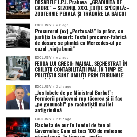
DOSARELE I.P.J. Prahova „GRĂDINIȚA DE
CADRE” – SEZONUL XXXI. EDIȚIE SPECIALĂ:–
ZOOTEHNIE PENALĂ ȘI TRĂDARE LA BĂICOI
EXCLUSIV
o zi ago
Procurorul (ex) „Portocală” la prânz, cu
justiția la desert: Fostul procuror-fabrică
de dosare se plimbă cu Mercedes-ul pe
cazul „viața bună”
EXCLUSIV
o zi ago
FEUDA LUI GRECU: MAISAL, SECHESTRAT ÎN
CHILOȚII CONTABILITĂȚII MAI, ÎN TIMP CE
POLIȚIȘTII SUNT UMILIȚI PRIN TRIBUNALE
EXCLUSIV
2 zile ago
„Jos labele de pe Ministrul Barbu!”:
Fermierii prahoveni rup tăcerea și îi fac
„pe genunchi” pe rachetiștii mafiei
antigrindină
EXCLUSIV
2 zile ago
Racheta de aur în fondul de ten al
Guvernului: Cum să toci 100 de milioane
păzind norii, în timp ce „mafia