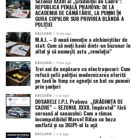
Sezonul XXXIII al „Grădiniței de Cadre”:
REPUBLICA PENALĂ PRAHOVA: DE LA
ACADEMIA DE CĂMĂTĂRIE, LA PUMNI ÎN
GURA COPIILOR SUB PRIVIREA BLÂNDĂ A
POLIȚIEI
EXCLUSIV
9 ore ago
M.A.I. – O nouă invenție a alchimiștilor de
stat: Cum să muți banii dintr-un buzunar în
altul și să numești asta „revoluție”
EXCLUSIV
9 ore ago
Trei ani de nepăsare cu electroșocuri: Cum
refuză șefii poliției modernizarea oferită
pe tavă în timp ce agenții se bat cu pumnii
prin șanțuri
EXCLUSIV
o zi ago
DOSARELE I.P.J. Prahova „GRĂDINIȚA DE
CADRE” – SEZONUL XXXII. Împăratul” fără
coroană al xanaxului: Cum a rămas
incompatibilul Marcel Bălan cu buza
umflată și cu DGIPI-ul la ușă
EXCLUSIV
o zi ago