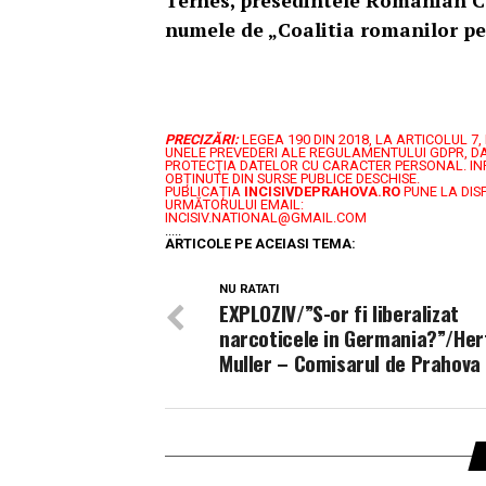
Terhes, presedintele Romanian C
numele de „Coalitia romanilor pe
PRECIZĂRI:
LEGEA 190 DIN 2018, LA ARTICOLUL 
UNELE PREVEDERI ALE REGULAMENTULUI GDPR, DA
PROTECŢIA DATELOR CU CARACTER PERSONAL.
IN
OBȚINUTE DIN SURSE PUBLICE DESCHISE.
PUBLICAȚIA
INCISIVDEPRAHOVA.RO
PUNE LA DIS
URMĂTORULUI EMAIL:
INCISIV.NATIONAL@GMAIL.COM
.....
ARTICOLE PE ACEIASI TEMA:
NU RATATI
EXPLOZIV/”S-or fi liberalizat
narcoticele in Germania?”/Her
Muller – Comisarul de Prahova