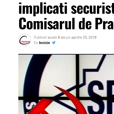
implicati securis
Comisarul de Pr
Publicat
acum 8 ani
pe
aprilie 20, 2018
De
Incisiv