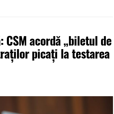
ă: CSM acordă „biletul de
aților picați la testarea