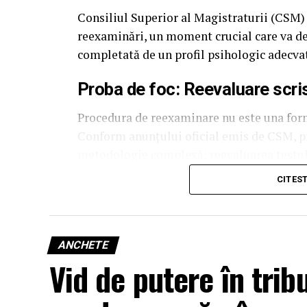
Consiliul Superior al Magistraturii (CSM) 
reexaminări, un moment crucial care va de
completată de un profil psihologic adecva
Proba de foc: Reevaluare scris
Procedura de reexaminare nu este una forma
Conform anunțului oficial emis de CSM, pro
metodologie complexă: reevaluarea testului 
final, susținerea unui nou interviu.
CITES
Această abordare subliniază importanța ech
magistrat, mai ales în contextul în care ac
pensionare, iar acum solicită reîncadrarea
ANCHETE
Vid de putere în trib
Cronometru pentru marea exam
Conform calendarului stabilit și prezentat 