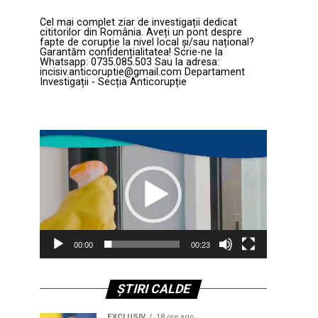
Cel mai complet ziar de investigații dedicat
cititorilor din România. Aveți un pont despre
fapte de corupție la nivel local și/sau național?
Garantăm confidențialitatea! Scrie-ne la
Whatsapp: 0735.085.503 Sau la adresa:
incisiv.anticoruptie@gmail.com Departament
Investigații - Secția Anticorupție
Player
video
00:00
00:23
ȘTIRI CALDE
EXCLUSIV
18 ore ago