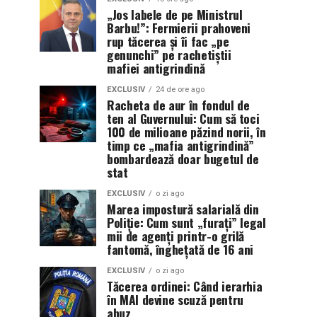
„Jos labele de pe Ministrul
Barbu!”: Fermierii prahoveni
rup tăcerea și îi fac „pe
genunchi” pe rachetiștii
mafiei antigrindină
EXCLUSIV
24 de ore ago
Racheta de aur în fondul de
ten al Guvernului: Cum să toci
100 de milioane păzind norii, în
timp ce „mafia antigrindină”
bombardează doar bugetul de
stat
EXCLUSIV
o zi ago
Marea impostură salarială din
Poliție: Cum sunt „furați” legal
mii de agenți printr-o grilă
fantomă, înghețată de 16 ani
EXCLUSIV
o zi ago
Tăcerea ordinei: Când ierarhia
în MAI devine scuză pentru
abuz