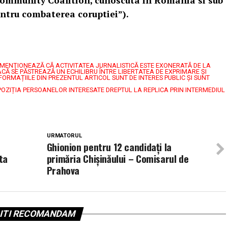
ommunity Coalition, cunoscuta in Romania si sub
ntru combaterea coruptiei”).
7, MENŢIONEAZĂ CĂ ACTIVITATEA JURNALISTICĂ ESTE EXONERATĂ DE LA
CĂ SE PĂSTREAZĂ UN ECHILIBRU ÎNTRE LIBERTATEA DE EXPRIMARE ŞI
FORMAȚIILE DIN PREZENTUL ARTICOL SUNT DE INTERES PUBLIC ȘI SUNT
POZIȚIA PERSOANELOR INTERESATE DREPTUL LA REPLICA PRIN INTERMEDIUL
URMATORUL
Ghionion pentru 12 candidaţi la
ta
primăria Chişinăului – Comisarul de
Prahova
ITI RECOMANDAM