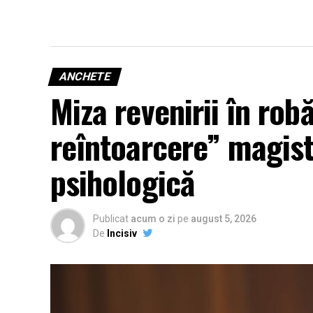
ANCHETE
Miza revenirii în rob
reîntoarcere” magistr
psihologică
Publicat
acum o zi
pe
august 5, 2026
De
Incisiv