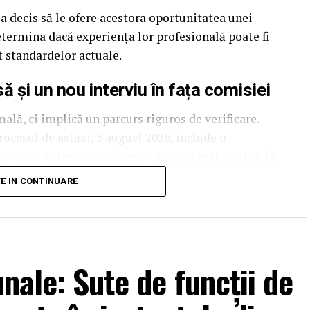
a decis să le ofere acestora oportunitatea unei
termina dacă experiența lor profesională poate fi
t standardelor actuale.
ă și un nou interviu în fața comisiei
lă, ci implică un parcurs riguros de verificare.
cesul de astăzi, 5 august 2026, include o
scris anterior, aplicarea unui nou test scris și, în
TE IN CONTINUARE
ilibrului psihic în exercitarea funcției de
ești judecători au părăsit deja sistemul o dată, prin
.
unale: Sute de funcții de
inare: Candidații sub lupa CSM
în facsimilul oficial, ziua de astăzi a început sub