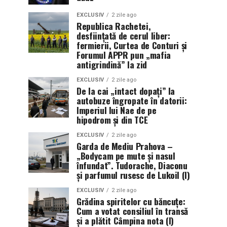
EXCLUSIV
2 zile ago
Republica Rachetei,
desființată de cerul liber:
fermierii, Curtea de Conturi și
Forumul APPR pun „mafia
antigrindină” la zid
EXCLUSIV
2 zile ago
De la cai „intact dopați” la
autobuze îngropate în datorii:
Imperiul lui Nae de pe
hipodrom și din TCE
EXCLUSIV
2 zile ago
Garda de Mediu Prahova –
„Bodycam pe mute și nasul
înfundat”. Tudorache, Diaconu
și parfumul rusesc de Lukoil (I)
EXCLUSIV
2 zile ago
Grădina spiritelor cu băncuțe:
Cum a votat consiliul în transă
și a plătit Câmpina nota (I)