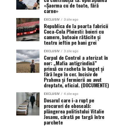
«Șaorma cu de toate, fără
carne»
EXCLUSIV
3 zile ago
Republica de la poarta fabricii
Coca-Cola Ploiesti: boieri cu
camere, butoaie rătăcite și
teatru ieftin pe bani grei
EXCLUSIV
3 zile ago
Corpul de Control a aterizat în
nor: „Mafia antigrindină”
prinsă cu racheta în buget și
fără lege în cer. Incisiv de
Prahova și fermierii au avut
dreptate, oficial. (DOCUMENTE)
EXCLUSIV
4 zile ago
Dosarul care i-a rupt pe
procurori de oboseală:
plângerea politistului Vitalie
Josanu, cărată pe targă între
parchete