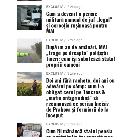
EXCLUSIV
2 zile ago
Cum a devenit o pensie
militară manual de jaf „legal”
și corecție rușinoasă pentru
MAI
EXCLUSIV
2 zile ago
După un an de amânări, MAI
„trage pe dreapta” polițiștii
tineri: cum își sabotează statul
propriii oameni
EXCLUSIV
3 zile ago
Doi ani fără rachete, doi ani cu
adevărul pe câmp: cum i‑a
obligat cerul pe Tánczos &
„mafia antigrindină” să
recunoască ce scriau Incisiv
de Prahova și fermierii de la
început
EXCLUSIV
3 zile ago
Cum îți mănâncă statul pensia
cu contribuția ta: operațiunea