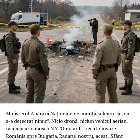
Ministerul Apărării Naționale ne anunță solemn că „nu
s-a detectat nimic”. Nicio dronă, niciun vehicul aerian,
nici măcar o muscă NATO nu ar fi trecut dinspre
România spre Bulgaria. Radarul nostru, acest „Sfânt