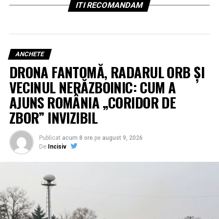
ITI RECOMANDAM
ANCHETE
DRONA FANTOMĂ, RADARUL ORB ȘI
VECINUL NERĂZBOINIC: CUM A
AJUNS ROMÂNIA „CORIDOR DE
ZBOR” INVIZIBIL
Publicat
acum 8 ore
pe
august 9, 2026
De
Incisiv