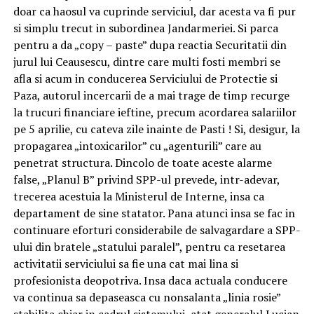
doar ca haosul va cuprinde serviciul, dar acesta va fi pur
si simplu trecut in subordinea Jandarmeriei. Si parca
pentru a da „copy – paste” dupa reactia Securitatii din
jurul lui Ceausescu, dintre care multi fosti membri se
afla si acum in conducerea Serviciului de Protectie si
Paza, autorul incercarii de a mai trage de timp recurge
la trucuri financiare ieftine, precum acordarea salariilor
pe 5 aprilie, cu cateva zile inainte de Pasti ! Si, desigur, la
propagarea „intoxicarilor” cu „agenturili” care au
penetrat structura. Dincolo de toate aceste alarme
false, „Planul B” privind SPP-ul prevede, intr-adevar,
trecerea acestuia la Ministerul de Interne, insa ca
departament de sine statator. Pana atunci insa se fac in
continuare eforturi considerabile de salvagardare a SPP-
ului din bratele „statului paralel”, pentru ca resetarea
activitatii serviciului sa fie una cat mai lina si
profesionista deopotriva. Insa daca actuala conducere
va continua sa depaseasca cu nonsalanta „linia rosie”
stabilita chiar in cadrul sistemului, atat generalul Lucian