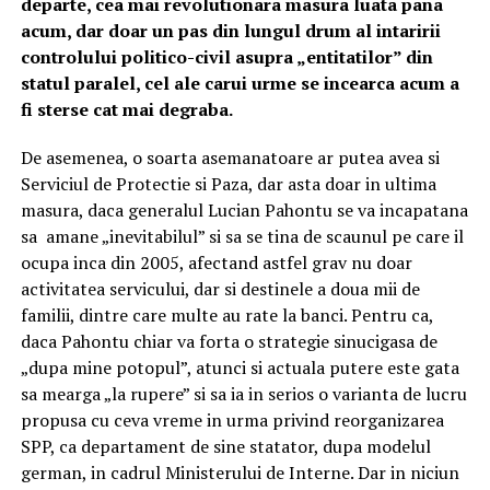
departe, cea mai revolutionara masura luata pana
acum, dar doar un pas din lungul drum al intaririi
controlului politico-civil asupra „entitatilor” din
statul paralel, cel ale carui urme se incearca acum a
fi sterse cat mai degraba.
De asemenea, o soarta asemanatoare ar putea avea si
Serviciul de Protectie si Paza, dar asta doar in ultima
masura, daca generalul Lucian Pahontu se va incapatana
sa amane „inevitabilul” si sa se tina de scaunul pe care il
ocupa inca din 2005, afectand astfel grav nu doar
activitatea servicului, dar si destinele a doua mii de
familii, dintre care multe au rate la banci. Pentru ca,
daca Pahontu chiar va forta o strategie sinucigasa de
„dupa mine potopul”, atunci si actuala putere este gata
sa mearga „la rupere” si sa ia in serios o varianta de lucru
propusa cu ceva vreme in urma privind reorganizarea
SPP, ca departament de sine statator, dupa modelul
german, in cadrul Ministerului de Interne. Dar in niciun