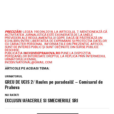
PRECIZĂRI:
LEGEA 190 DIN 2018, LA ARTICOLUL 7, MENŢIONEAZĂ CĂ
ACTIVITATEA JURNALISTICĂ ESTE EXONERATĂ DE LA UNELE
PREVEDERI ALE REGULAMENTULUI GDPR, DACĂ SE PĂSTREAZĂ UN
ECHILIBRU ÎNTRE LIBERTATEA DE EXPRIMARE ŞI PROTECŢIA DATELOR
CU CARACTER PERSONAL.
INFORMAȚIILE DIN PREZENTUL ARTICOL
SUNT DE INTERES PUBLIC ȘI SUNT OBȚINUTE DIN SURSE PUBLICE
DESCHISE.
PUBLICAȚIA
INCISIVDEPRAHOVA.RO
PUNE LA DISPOZIȚIA
PERSOANELOR INTERESATE DREPTUL LA REPLICA PRIN INTERMEDIUL
URMĂTORULUI EMAIL:
INCISIV.NATIONAL@GMAIL.COM
.....
ARTICOLE PE ACEIASI TEMA:
URMATORUL
GREU DE UCIS 2/ Haules pe paradeală! – Comisarul de
Prahova
NU RATATI
EXCLUSIV/AFACERILE SI SMECHERIILE SRI