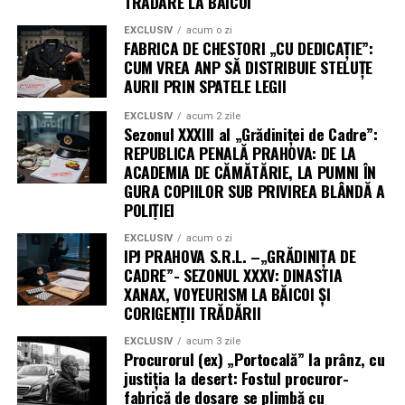
TRĂDARE LA BĂICOI
EXCLUSIV
acum o zi
FABRICA DE CHESTORI „CU DEDICAȚIE”:
CUM VREA ANP SĂ DISTRIBUIE STELUȚE
AURII PRIN SPATELE LEGII
EXCLUSIV
acum 2 zile
Sezonul XXXIII al „Grădiniței de Cadre”:
REPUBLICA PENALĂ PRAHOVA: DE LA
ACADEMIA DE CĂMĂTĂRIE, LA PUMNI ÎN
GURA COPIILOR SUB PRIVIREA BLÂNDĂ A
POLIȚIEI
EXCLUSIV
acum o zi
IPJ PRAHOVA S.R.L. –„GRĂDINIȚA DE
CADRE”- SEZONUL XXXV: DINASTIA
XANAX, VOYEURISM LA BĂICOI ȘI
CORIGENȚII TRĂDĂRII
EXCLUSIV
acum 3 zile
Procurorul (ex) „Portocală” la prânz, cu
justiția la desert: Fostul procuror-
fabrică de dosare se plimbă cu