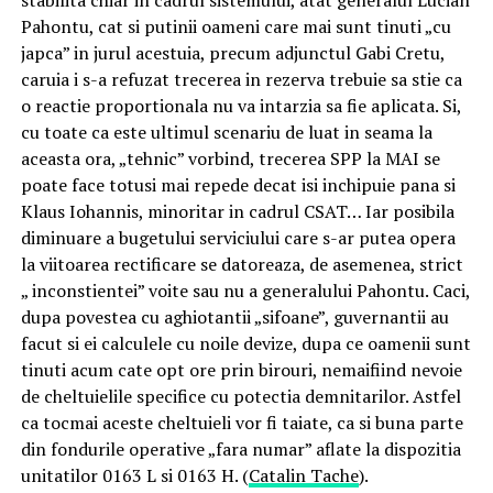
Pahontu, cat si putinii oameni care mai sunt tinuti „cu
japca” in jurul acestuia, precum adjunctul Gabi Cretu,
caruia i s-a refuzat trecerea in rezerva trebuie sa stie ca
o reactie proportionala nu va intarzia sa fie aplicata. Si,
cu toate ca este ultimul scenariu de luat in seama la
aceasta ora, „tehnic” vorbind, trecerea SPP la MAI se
poate face totusi mai repede decat isi inchipuie pana si
Klaus Iohannis, minoritar in cadrul CSAT… Iar posibila
diminuare a bugetului serviciului care s-ar putea opera
la viitoarea rectificare se datoreaza, de asemenea, strict
„ inconstientei” voite sau nu a generalului Pahontu. Caci,
dupa povestea cu aghiotantii „sifoane”, guvernantii au
facut si ei calculele cu noile devize, dupa ce oamenii sunt
tinuti acum cate opt ore prin birouri, nemaifiind nevoie
de cheltuielile specifice cu potectia demnitarilor. Astfel
ca tocmai aceste cheltuieli vor fi taiate, ca si buna parte
din fondurile operative „fara numar” aflate la dispozitia
unitatilor 0163 L si 0163 H. (
Catalin Tache
).