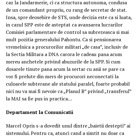
caz la Jandarmerie, ci ca structura autonoma, condusa
de un comandant propriu, cu rang de secretar de stat.
Insa, spre deosebire de STS, unde decizia este ca si luata,
in cazul SPP este de asteptat ca avansarea lucrarilor
Comisiei parlamentare de control sa subrezeasca si mai
mult pozitia generalului Pahontu. Ca si pensionarea
vremelnica a procurorilor militari „de casa”, inclusiv de
la Sectia Militara a DNA carora le cadeau pana acum
mereu anchetele privind abuzurile de la SPP. Si cum
dosarele tinute pana acum la sertar cu anii se pare ca
vor fi prelute din mers de procurori neconectati la
culoarele subterane ale statului paralel, foarte probabil
nici nu va mai fi nevoie ca „Planul B” privind „transferul”
la MAI sa fie pus in practica…
Departament la Comunicatii
Marcel Opris s-a dovedit unul dintre „baietii destepti” ai
sistemului. Pentru ca, atunci cand a simtit nu doar ca