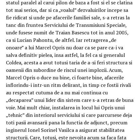
statul paralel al carui pilon de baza a fost si el se clatina
tot mai serios, dar si ca „voalul” dezvaluirilor incepe sa
fie ridicat si unde pe afacerile familiei sale, s-a retras la
tanc din fruntea Serviciului de Transmisiuni Speciale,
unde fusese numit de Traian Basescu tot in anul 2005,
ca si Lucian Pahontu, de altfel. Iar retragerea „de
onoare” a lui Marcel Opris nu doar ca se pare ca-i va
salva definitiv pielea, insa astfel, la fel ca si generalul
Coldea, acesta a avut totusi taria de a-si feri structura si
oamenii din subordine de riscul unei implozii. Acum,
Marcel Opris o duce nu bine, ci foarte bine, afacerile
inflorindu-i intr-un ritm delirant, in timp ce fostii rivali
au respectat cutuma de a nu mai continua cu
„decaparea” unui lider din sistem care s-a retras de buna
voie. Mai mult chiar, instalarea in locul lui Opris unui
„tehnic” din interiorul serviciului si care parcursese deja
toti pasii avansarii pana la functia de adjunct, precum
inginerul Ionel Sorinel Vasilca a asigurat stabilitatea
structurii. Care, totusi, este nevoita acum sa faca fata