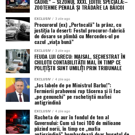
CADRE” – SEZONUL XXXI. EDIȚIE SPECIALĂ:–
ZOOTEHNIE PENALĂ ȘI TRĂDARE LA BĂICOI
EXCLUSIV
3 zile ago
Procurorul (ex) „Portocală” la prânz, cu
justiția la desert: Fostul procuror-fabrică
de dosare se plimbă cu Mercedes-ul pe
cazul „viața bună”
EXCLUSIV
3 zile ago
FEUDA LUI GRECU: MAISAL, SECHESTRAT ÎN
CHILOȚII CONTABILITĂȚII MAI, ÎN TIMP CE
POLIȚIȘTII SUNT UMILIȚI PRIN TRIBUNALE
EXCLUSIV
4 zile ago
„Jos labele de pe Ministrul Barbu!”:
Fermierii prahoveni rup tăcerea și îi fac
„pe genunchi” pe rachetiștii mafiei
antigrindină
EXCLUSIV
4 zile ago
Racheta de aur în fondul de ten al
Guvernului: Cum să toci 100 de milioane
păzind norii, în timp ce „mafia
antigrindină” bombardează doar bugetul de