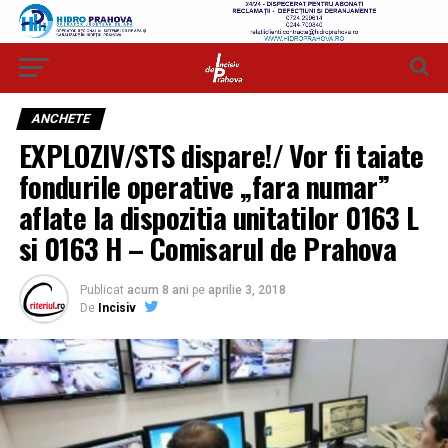
ANCHETE
EXPLOZIV/STS dispare!/ Vor fi taiate
fondurile operative „fara numar”
aflate la dispozitia unitatilor 0163 L
si 0163 H – Comisarul de Prahova
Publicat
acum 8 ani
pe
aprilie 3, 2018
De
Incisiv