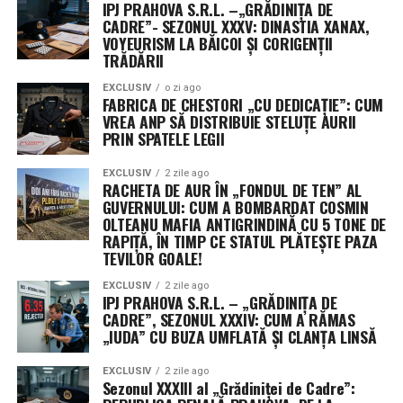
IPJ PRAHOVA S.R.L. –„GRĂDINIȚA DE
„afacerea” infractorilor de tastatură
CADRE”- SEZONUL XXXV: DINASTIA XANAX,
VOYEURISM LA BĂICOI ȘI CORIGENȚII
Acest succes răsunător, semnalat cu mândrie de
TRĂDĂRII
Sindicatul Europol
, nu a fost o întâmplare, ci
EXCLUSIV
o zi ago
rezultatul unei colaborări de manual între polițiștii din
FABRICA DE CHESTORI „CU DEDICAȚIE”: CUM
cadrul
Secției 22 Poliție
,
Serviciului de Investigații
VREA ANP SĂ DISTRIBUIE STELUȚE AURII
PRIN SPATELE LEGII
Criminale (SIC) al Sectorului 6
și experții de la
Serviciul de Investigare a Infracțiunilor Informatice
.
EXCLUSIV
2 zile ago
RACHETA DE AUR ÎN „FONDUL DE TEN” AL
Acești profesioniști au demonstrat că, indiferent cât de
GUVERNULUI: CUM A BOMBARDAT COSMIN
creativi se cred infractorii în spatele telefoanelor, legea
OLTEANU MAFIA ANTIGRINDINĂ CU 5 TONE DE
RAPIȚĂ, ÎN TIMP CE STATUL PLĂTEȘTE PAZA
are brațul mai lung și mintea mai ascuțită. Întreaga
TEVILOR GOALE!
sumă de 50.000 de lei a fost recuperată, iar gruparea
care profita de vulnerabilitatea persoanelor în vârstă a
EXCLUSIV
2 zile ago
IPJ PRAHOVA S.R.L. – „GRĂDINIȚA DE
fost scoasă din circuitul „afacerilor” de stradă.
CADRE”, SEZONUL XXXIV: CUM A RĂMAS
„IUDA” CU BUZA UMFLATĂ ȘI CLANȚA LINSĂ
Este un semnal clar: în București, cine încearcă să fure
munca de o viață a bătrânilor, riscă să își petreacă restul
EXCLUSIV
2 zile ago
Sezonul XXXIII al „Grădiniței de Cadre”:
zilelor explicându-le colegilor de celulă cum e cu