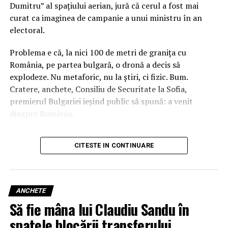
Dumitru” al spațiului aerian, jură că cerul a fost mai
curat ca imaginea de campanie a unui ministru în an
electoral.
Problema e că, la nici 100 de metri de granița cu
România, pe partea bulgară, o dronă a decis să
explodeze. Nu metaforic, nu la știri, ci fizic. Bum.
Cratere, anchete, Consiliu de Securitate la Sofia,
premierul Bulgariei ieșind public să spună: a venit
dinspre România.
România, calmă ca un funcționar la 15:59: – Radarul n-a
CITESTE IN CONTINUARE
văzut nimic. – Atunci nu există. – Ce explodează la vecini
nu ne privește.
MApN ne explică doct că sistemele radar „nu au
ANCHETE
detectat” și „nu au fost înregistrate evoluții de ținte
Să fie mâna lui Claudiu Sandu în
aeriene” care să indice o traiectorie către Bulgaria.
Traducere: dacă nu apare pe ecran, atunci ori nu există,
spatele blocării transferului