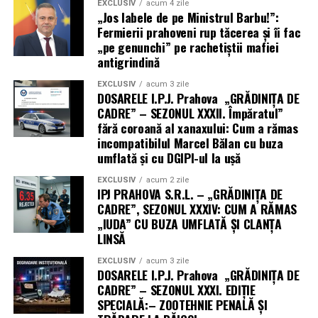
EXCLUSIV
acum 4 zile
„Jos labele de pe Ministrul Barbu!”:
Fermierii prahoveni rup tăcerea și îi fac
„pe genunchi” pe rachetiștii mafiei
antigrindină
EXCLUSIV
acum 3 zile
DOSARELE I.P.J. Prahova „GRĂDINIȚA DE
CADRE” – SEZONUL XXXII. Împăratul”
fără coroană al xanaxului: Cum a rămas
incompatibilul Marcel Bălan cu buza
umflată și cu DGIPI-ul la ușă
EXCLUSIV
acum 2 zile
IPJ PRAHOVA S.R.L. – „GRĂDINIȚA DE
CADRE”, SEZONUL XXXIV: CUM A RĂMAS
„IUDA” CU BUZA UMFLATĂ ȘI CLANȚA
LINSĂ
EXCLUSIV
acum 3 zile
DOSARELE I.P.J. Prahova „GRĂDINIȚA DE
CADRE” – SEZONUL XXXI. EDIȚIE
SPECIALĂ:– ZOOTEHNIE PENALĂ ȘI