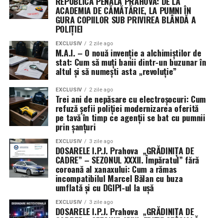
REPUBLICA PENALĂ PRAHOVA: DE LA
„conturile securizate”. Felicitări colegilor pentru reacția
ACADEMIA DE CĂMĂTĂRIE, LA PUMNI ÎN
rapidă și pentru că au arătat, încă o dată, că uniforma de
GURA COPIILOR SUB PRIVIREA BLÂNDĂ A
POLIȚIEI
polițist vine la pachet cu o doză letală de eficiență
pentru infractori! (Irinel I.).
EXCLUSIV
2 zile ago
M.A.I. – O nouă invenție a alchimiștilor de
stat: Cum să muți banii dintr-un buzunar în
altul și să numești asta „revoluție”
EXCLUSIV
2 zile ago
Trei ani de nepăsare cu electroșocuri: Cum
refuză șefii poliției modernizarea oferită
pe tavă în timp ce agenții se bat cu pumnii
prin șanțuri
EXCLUSIV
3 zile ago
DOSARELE I.P.J. Prahova „GRĂDINIȚA DE
CADRE” – SEZONUL XXXII. Împăratul” fără
coroană al xanaxului: Cum a rămas
incompatibilul Marcel Bălan cu buza
umflată și cu DGIPI-ul la ușă
EXCLUSIV
3 zile ago
DOSARELE I.P.J. Prahova „GRĂDINIȚA DE