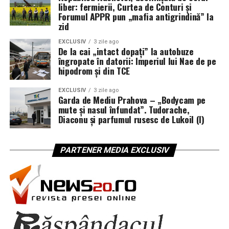
liber: fermierii, Curtea de Conturi și
Forumul APPR pun „mafia antigrindină” la
zid
EXCLUSIV
3 zile ago
De la cai „intact dopați” la autobuze
îngropate în datorii: Imperiul lui Nae de pe
hipodrom și din TCE
EXCLUSIV
3 zile ago
Garda de Mediu Prahova – „Bodycam pe
mute și nasul înfundat”. Tudorache,
Diaconu și parfumul rusesc de Lukoil (I)
PARTENER MEDIA EXCLUSIV