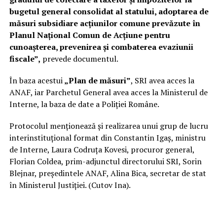
bugetul general consolidat al statului, adoptarea de
măsuri subsidiare acţiunilor comune prevăzute în
Planul Naţional Comun de Acţiune pentru
cunoaşterea, prevenirea şi combaterea evaziunii
fiscale”,
prevede documentul.
În baza acestui
„Plan de măsuri”
, SRI avea acces la
ANAF, iar Parchetul General avea acces la Ministerul de
Interne, la baza de date a Poliţiei Române.
Protocolul menţionează şi realizarea unui grup de lucru
interinstituţional format din Constantin Igaş, ministru
de Interne, Laura Codruţa Kovesi, procuror general,
Florian Coldea, prim-adjunctul directorului SRI, Sorin
Blejnar, preşedintele ANAF, Alina Bica, secretar de stat
în Ministerul Justiţiei. (Cutov Ina).