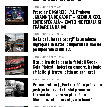
EXCLUSIV
acum o zi
Protejat: DOSARELE I.P.J. Prahova
„GRĂDINIȚA DE CADRE” – SEZONUL XXXI.
EDIȚIE SPECIALĂ:– ZOOTEHNIE PENALĂ ȘI
TRĂDARE LA BĂICOI
EXCLUSIV
acum 3 zile
De la cai „intact dopați” la autobuze
îngropate în datorii: Imperiul lui Nae de
pe hipodrom și din TCE
EXCLUSIV
acum 4 zile
Republica de la poarta fabricii Coca-
Cola Ploiesti: boieri cu camere, butoaie
rătăcite și teatru ieftin pe bani grei
EXCLUSIV
acum o zi
Procurorul (ex) „Portocală” la prânz, cu
justiția la desert: Fostul procuror-
fabrică de dosare se plimbă cu
Mercedes-ul pe cazul „viața bună”
EXCLUSIV
acum 4 zile