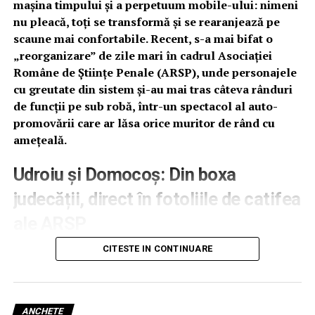
mașina timpului și a perpetuum mobile-ului: nimeni
ceva, să mai reducă ceva, să mai facă o economie de doi
nu pleacă, toți se transformă și se rearanjează pe
bani”, notează Andi Malaliu, comparând anvergura
scaune mai confortabile. Recent, s-a mai bifat o
deciziilor lui Bolojan cu economia derizorie dintr-o
„reorganizare” de zile mari în cadrul Asociației
veche reclamă la detergent. În opinia sa, acest mod de a
Române de Științe Penale (ARSP), unde personajele
gândi „moare sufletul câte puțin” la fiecare renunțare,
cu greutate din sistem și-au mai tras câteva rânduri
transformând actul de guvernare într-o pedeapsă
de funcții pe sub robă, într-un spectacol al auto-
aplicată populației.
promovării care ar lăsa orice muritor de rând cu
Absența viziunii strategice: O critică
amețeală.
severă privind incapacitatea de a
Udroiu și Domocoș: Din boxa
genera programe serioase de
judecății, direct în fotoliile de catifea
redresare
ale ARSP
Concluzia fostului magistrat este una lipsită de echivoc:
CITESTE IN CONTINUARE
Când credeai că un fost judecător se retrage la o
administrarea unei țări necesită o gândire strategică și o
binemeritată odihnă sau la o practică discretă de
viziune în perspectivă, atribute pe care le consideră
avocatură, surpriza vine de la publicația
Lumea
total străine de profilul lui Ilie Bolojan. Malaliu
Justiției
, care ne arată că „foștii” nu devin niciodată
subliniază că o națiune nu poate fi condusă prin
ANCHETE