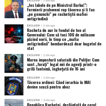
EXCLUSIV
2 zile ago
„Jos labele de pe Ministrul Barbu!”:
Fermierii prahoveni rup tăcerea și îi fac
„pe genunchi” pe rachetiștii mafiei
antigrindină
EXCLUSIV
2 zile ago
Racheta de aur în fondul de ten al
Guvernului: Cum să toci 100 de milioane
păzind norii, în timp ce „mafia
antigrindină” bombardează doar bugetul de
stat
EXCLUSIV
2 zile ago
Marea impostură salarială din Poliție: Cum
sunt „furați” legal mii de agenți printr-o
grilă fantomă, înghețată de 16 ani
EXCLUSIV
2 zile ago
Tăcerea ordinei: Când ierarhia în MAI
devine scuză pentru abuz
EXCLUSIV
3 zile ago
Republica Rachetei, desființată de cerul