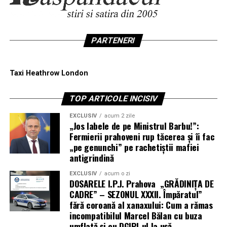
PARTENERI
Taxi Heathrow London
TOP ARTICOLE INCISIV
EXCLUSIV
acum 2 zile
„Jos labele de pe Ministrul Barbu!”:
Fermierii prahoveni rup tăcerea și îi fac
„pe genunchi” pe rachetiștii mafiei
antigrindină
EXCLUSIV
acum o zi
DOSARELE I.P.J. Prahova „GRĂDINIȚA DE
CADRE” – SEZONUL XXXII. Împăratul”
fără coroană al xanaxului: Cum a rămas
incompatibilul Marcel Bălan cu buza
umflată și cu DGIPI-ul la ușă