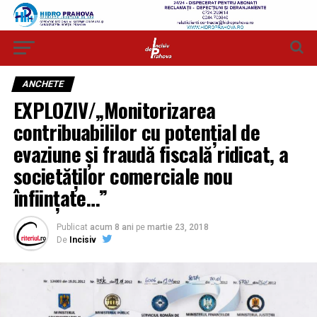
ANCHETE
EXPLOZIV/„Monitorizarea
contribuabililor cu potenţial de
evaziune şi fraudă fiscală ridicat, a
societăţilor comerciale nou
înfiinţate…”
Publicat
acum 8 ani
pe
martie 23, 2018
De
Incisiv