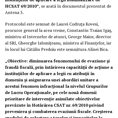
HCSAT 69/2010”
, se arată în documentul prezentat de
Antena 3.
Protocolul este semnat de Laurei Codruţa Kovesi,
procuror general la acea vreme, Constantin Traian Igaş,
ministru al Internelor de atunci, George Maior, director
al SRI, Gheorghe Ialomiţeanu, ministru al Finanţelor, iar
în locul lui Cătălin Predoiu este semnătura Alinei Bica.
„Obiective: diminuarea fenomenului de evaziune şi
fraudă fiscală, prin întărireea capacităţii de acţiune a
instituţiilor de aplicare a legii cu atribuţii în
domeniu şi asigurarea unei abordări unitare a
acestui fenomen infracţional la nivelul Grupurilor
de Lucru Operaţionale, pe cele nouă domenii
prioritare de intervenţie asimilate obiectivelor
prevăzute în Hotărârea CSAT nr. 69/2010 privind
prevenirea şi combaterea evaziunii fiscale. Creşterea
gradului de colectare a taxelor şi impozitelor la