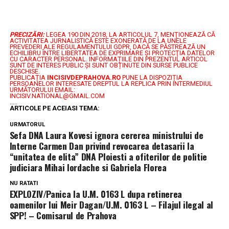
PRECIZĂRI:
LEGEA 190 DIN 2018, LA ARTICOLUL 7, MENŢIONEAZĂ CĂ
ACTIVITATEA JURNALISTICĂ ESTE EXONERATĂ DE LA UNELE
PREVEDERI ALE REGULAMENTULUI GDPR, DACĂ SE PĂSTREAZĂ UN
ECHILIBRU ÎNTRE LIBERTATEA DE EXPRIMARE ŞI PROTECŢIA DATELOR
CU CARACTER PERSONAL.
INFORMAȚIILE DIN PREZENTUL ARTICOL
SUNT DE INTERES PUBLIC ȘI SUNT OBȚINUTE DIN SURSE PUBLICE
DESCHISE.
PUBLICAȚIA
INCISIVDEPRAHOVA.RO
PUNE LA DISPOZIȚIA
PERSOANELOR INTERESATE DREPTUL LA REPLICA PRIN INTERMEDIUL
URMĂTORULUI EMAIL:
INCISIV.NATIONAL@GMAIL.COM
.....
ARTICOLE PE ACEIASI TEMA:
URMATORUL
Sefa DNA Laura Kovesi ignora cererea ministrului de
Interne Carmen Dan privind revocarea detasarii la
“unitatea de elita” DNA Ploiesti a ofiterilor de politie
judiciara Mihai Iordache si Gabriela Florea
NU RATATI
EXPLOZIV/Panica la U.M. 0163 L dupa retinerea
oamenilor lui Meir Dagan/U.M. 0163 L – Filajul ilegal al
SPP! – Comisarul de Prahova