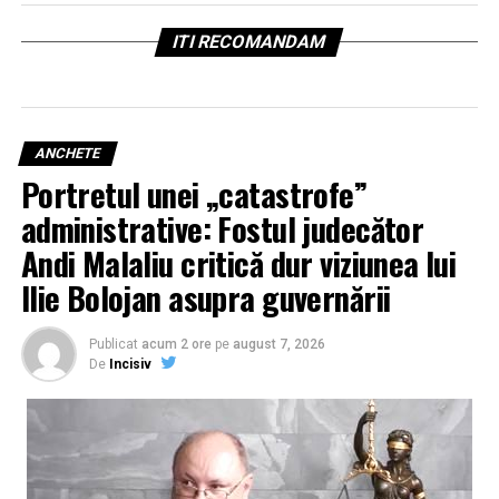
ITI RECOMANDAM
ANCHETE
Portretul unei „catastrofe”
administrative: Fostul judecător
Andi Malaliu critică dur viziunea lui
Ilie Bolojan asupra guvernării
Publicat
acum 2 ore
pe
august 7, 2026
De
Incisiv