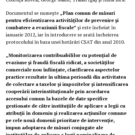
Documentul se numeşte
„Plan comun de măsuri
pentru eficientizarea activităţilor de prevenire şi
combatere a evaziunii fiscale”
şi este încheiat în
ianuarie 2012, iar în introducere se arată încheierea
protocolului în baza unei hotărâri CSAT din anul 2010.
„Monitorizarea contribuabililor cu potenţial de
evaziune şi fraudă fiscală ridicat, a societăţilor
comerciale nou înfiinţate, clarificarea aspectelor
practice rezultate în ultima perioadă din activitatea
de colectare a taxelor şi impozitelor şi intensificarea
cooperării interinstituţionale prin acordarea
accesului comun la bazele de date specifice
gestionate de către instituţiile de aplicare a legii cu
atribuţii în domeniu şi realizarea acţiunilor comune
pe cele nouă domenii prioritare de intervenţie,
impun adoptarea de măsuri conjugate ale
instituţiilor de aplicare a legii nominalizare de