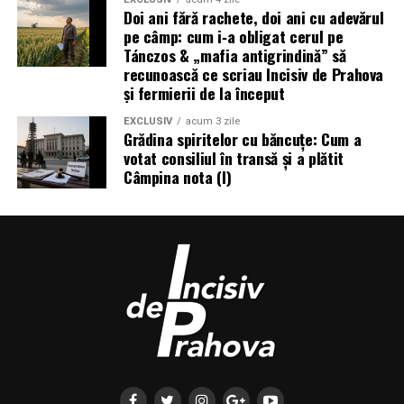
Doi ani fără rachete, doi ani cu adevărul
pe câmp: cum i‑a obligat cerul pe
Tánczos & „mafia antigrindină” să
recunoască ce scriau Incisiv de Prahova
și fermierii de la început
EXCLUSIV
acum 3 zile
Grădina spiritelor cu băncuțe: Cum a
votat consiliul în transă și a plătit
Câmpina nota (I)