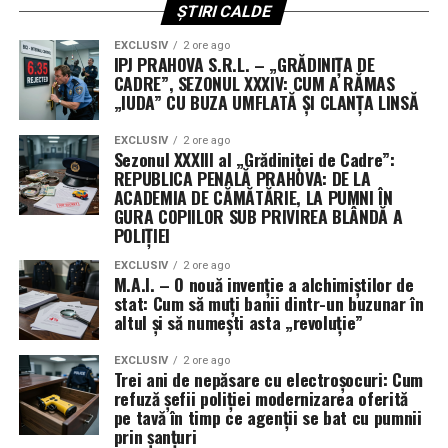
judecător. Rezultatul acestei zile va decide dacă „a doua
ȘTIRI CALDE
șansă” se va transforma într-o revenire oficială în sălile
EXCLUSIV
2 ore ago
de judecată. (Irinel I.).
IPJ PRAHOVA S.R.L. – „GRĂDINIȚA DE
CADRE”, SEZONUL XXXIV: CUM A RĂMAS
„IUDA” CU BUZA UMFLATĂ ȘI CLANȚA LINSĂ
EXCLUSIV
2 ore ago
Sezonul XXXIII al „Grădiniței de Cadre”:
REPUBLICA PENALĂ PRAHOVA: DE LA
ACADEMIA DE CĂMĂTĂRIE, LA PUMNI ÎN
GURA COPIILOR SUB PRIVIREA BLÂNDĂ A
POLIȚIEI
EXCLUSIV
2 ore ago
M.A.I. – O nouă invenție a alchimiștilor de
stat: Cum să muți banii dintr-un buzunar în
altul și să numești asta „revoluție”
EXCLUSIV
2 ore ago
Trei ani de nepăsare cu electroșocuri: Cum
refuză șefii poliției modernizarea oferită
pe tavă în timp ce agenții se bat cu pumnii
prin șanțuri