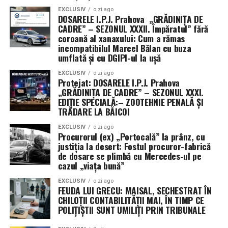
EXCLUSIV
o zi ago
DOSARELE I.P.J. Prahova „GRĂDINIȚA DE
CADRE” – SEZONUL XXXII. Împăratul” fără
coroană al xanaxului: Cum a rămas
incompatibilul Marcel Bălan cu buza
umflată și cu DGIPI-ul la ușă
EXCLUSIV
o zi ago
Protejat: DOSARELE I.P.J. Prahova
„GRĂDINIȚA DE CADRE” – SEZONUL XXXI.
EDIȚIE SPECIALĂ:– ZOOTEHNIE PENALĂ ȘI
TRĂDARE LA BĂICOI
EXCLUSIV
o zi ago
Procurorul (ex) „Portocală” la prânz, cu
justiția la desert: Fostul procuror-fabrică
de dosare se plimbă cu Mercedes-ul pe
cazul „viața bună”
EXCLUSIV
o zi ago
FEUDA LUI GRECU: MAISAL, SECHESTRAT ÎN
CHILOȚII CONTABILITĂȚII MAI, ÎN TIMP CE
POLIȚIȘTII SUNT UMILIȚI PRIN TRIBUNALE