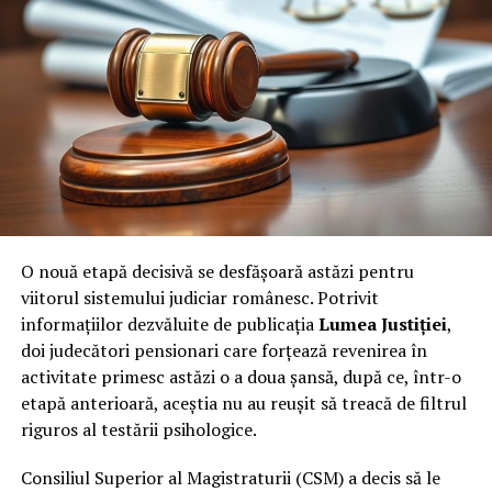
unde-i lege (penală), e și loc de o funcție în plus.
Întregul tablou este vegheat de „aristocrația” eternă a
dreptului: Ovidiu-Vasile Predescu tronează ca
Președinte de onoare, în timp ce Nicolae Grofu exercită
funcția de Președinte executiv.
Și pentru ca tabloul să fie complet „academic”, Prim-
vicepreședinte este nimeni altul decât Tudorel Toader.
Da, ați citit bine! Omul care a redefinit concepte juridice
întregi stă la dreapta puterii în ARSP, asigurându-se că
O nouă etapă decisivă se desfășoară astăzi pentru
„știința” se face ca la carte – cartea lor de vizită, desigur.
viitorul sistemului judiciar românesc. Potrivit
informațiilor dezvăluite de publicația
Lumea Justiției
,
Armata de „Vipi” și Cenzorii: Un
doi judecători pensionari care forțează revenirea în
Consiliu Director mai mare decât o
activitate primesc astăzi o a doua șansă, după ce, într-o
primărie de comună
etapă anterioară, aceștia nu au reușit să treacă de filtrul
riguros al testării psihologice.
Dacă v-ați fi imaginat că o asociație se conduce cu doi-
trei oameni, vă înșelați amarnic. Setea de funcții este
Consiliul Superior al Magistraturii (CSM) a decis să le