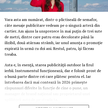
Vara asta am numărat, dintr-o plictiseală de semafor,
câte mesaje publicitare vedeam pe o singură arteră din
cartier. Am ajuns la unsprezece în mai puțin de trei sute
de metri, dintre care patru erau decolorate până la
ilizibil, două atârnau strâmb, iar unul anunța o promoție
expirată în urmă cu doi ani. Restul, patru, își făceau
treaba.
Asta e, în esență, starea publicității outdoor la firul
ierbii. Instrumentul funcționează, dar e folosit prost de
o bună parte dintre cei care plătesc pentru el. Iar
întrebarea dacă mai contează în 2026 primește
răspunsuri diferite în funcție de cine o pune, un
manager de brand național sau proprietarul unei
spălătorii auto de pe strada ta.