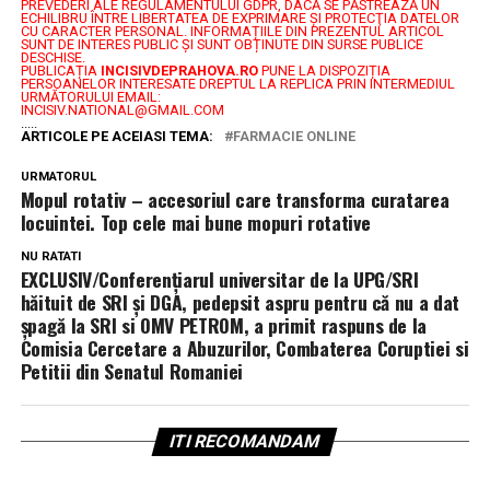
PREVEDERI ALE REGULAMENTULUI GDPR, DACĂ SE PĂSTREAZĂ UN
ECHILIBRU ÎNTRE LIBERTATEA DE EXPRIMARE ŞI PROTECŢIA DATELOR
CU CARACTER PERSONAL.
INFORMAȚIILE DIN PREZENTUL ARTICOL
SUNT DE INTERES PUBLIC ȘI SUNT OBȚINUTE DIN SURSE PUBLICE
DESCHISE.
PUBLICAȚIA
INCISIVDEPRAHOVA.RO
PUNE LA DISPOZIȚIA
PERSOANELOR INTERESATE DREPTUL LA REPLICA PRIN INTERMEDIUL
URMĂTORULUI EMAIL:
INCISIV.NATIONAL@GMAIL.COM
.....
ARTICOLE PE ACEIASI TEMA:
FARMACIE ONLINE
URMATORUL
Mopul rotativ – accesoriul care transforma curatarea
locuintei. Top cele mai bune mopuri rotative
NU RATATI
EXCLUSIV/Conferenţiarul universitar de la UPG/SRI
hăituit de SRI şi DGA, pedepsit aspru pentru că nu a dat
şpagă la SRI si OMV PETROM, a primit raspuns de la
Comisia Cercetare a Abuzurilor, Combaterea Coruptiei si
Petitii din Senatul Romaniei
ITI RECOMANDAM