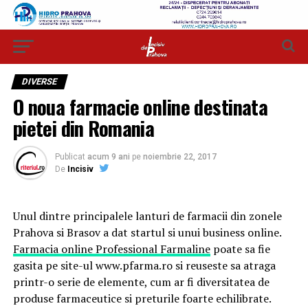
DIVERSE
O noua farmacie online destinata
pietei din Romania
Publicat
acum 9 ani
pe
noiembrie 22, 2017
De
Incisiv
Unul dintre principalele lanturi de farmacii din zonele
Prahova si Brasov a dat startul si unui business online.
Farmacia online Professional Farmaline
poate sa fie
gasita pe site-ul www.pfarma.ro si reuseste sa atraga
printr-o serie de elemente, cum ar fi diversitatea de
produse farmaceutice si preturile foarte echilibrate.