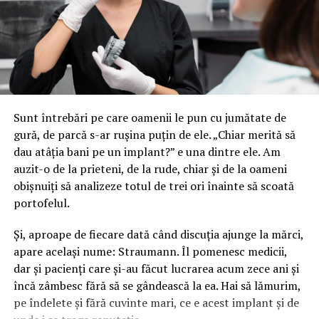
Cifra pare descurajantă până observi ce ascunde. Banii
aceia sunt, aproape în întregime, bugete de brand mari
care cumpără inventar în orașele mari. Nu includ
bannerul de pe gardul frizeriei, colantarea vitrinei de la
cofetăria din colț sau panoul direcțional al service-ului
de pe drumul de centură. Segmentul acela nu apare în
niciun raport, pentru că nu trece prin agenții.
Sunt întrebări pe care oamenii le pun cu jumătate de
gură, de parcă s-ar rușina puțin de ele. „Chiar merită să
Cifrele pieței spun o poveste, strada
dau atâția bani pe un implant?” e una dintre ele. Am
spune alta
auzit-o de la prieteni, de la rude, chiar și de la oameni
obișnuiți să analizeze totul de trei ori înainte să scoată
Rapoartele de industrie măsoară tranzacții, nu
portofelul.
vizibilitate. Un business de cartier care își printează un
banner și îl agață pe propria fațadă nu generează nicio
Și, aproape de fiecare dată când discuția ajunge la mărci,
linie într-un studiu de piață, deși generează exact ce
apare același nume: Straumann. Îl pomenesc medicii,
contează, expunere zilnică repetată în fața publicului
dar și pacienți care și-au făcut lucrarea acum zece ani și
potrivit. Diferența dintre cele două lumi e atât de mare
încă zâmbesc fără să se gândească la ea. Hai să lămurim,
încât concluziile trase pentru una nu se aplică celeilalte.
pe îndelete și fără cuvinte mari, ce e acest implant și de