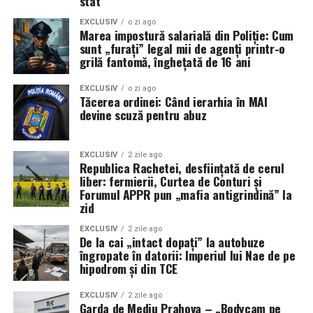
stat
EXCLUSIV
o zi ago
Marea impostură salarială din Poliție: Cum
sunt „furați” legal mii de agenți printr-o
grilă fantomă, înghețată de 16 ani
EXCLUSIV
o zi ago
Tăcerea ordinei: Când ierarhia în MAI
devine scuză pentru abuz
EXCLUSIV
2 zile ago
Republica Rachetei, desființată de cerul
liber: fermierii, Curtea de Conturi și
Forumul APPR pun „mafia antigrindină” la
zid
EXCLUSIV
2 zile ago
De la cai „intact dopați” la autobuze
îngropate în datorii: Imperiul lui Nae de pe
hipodrom și din TCE
EXCLUSIV
2 zile ago
Garda de Mediu Prahova – „Bodycam pe