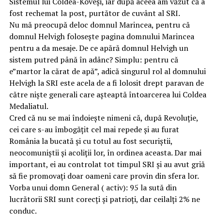
Sistemul lui Coldea-Koveși, iar după aceea am văzut că a
fost rechemat la post, purtător de cuvânt al SRI.
Nu mă preocupă deloc domnul Marincea, pentru că
domnul Helvigh folosește pagina domnului Marincea
pentru a da mesaje. De ce apără domnul Helvigh un
sistem putred până în adânc? Simplu: pentru că
e”martor la cărat de apă”, adică singurul rol al domnului
Helvigh la SRI este acela de a fi lolosit drept paravan de
către niște generali care așteaptă întoarcerea lui Coldea
Medaliatul.
Cred că nu se mai îndoiește nimeni că, după Revoluție,
cei care s-au îmbogățit cel mai repede și au furat
România la bucată și cu totul au fost securiștii,
neocomuniștii și acoliții lor, în ordinea aceasta. Dar mai
important, ei au controlat tot timpul SRI și au avut griă
să fie promovați doar oameni care provin din sfera lor.
Vorba unui domn General ( activ): 95 la sută din
lucrătorii SRI sunt corecți și patrioți, dar ceilalți 2% ne
conduc.