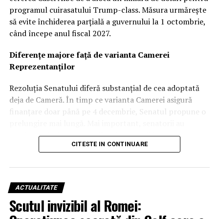
programul cuirasatului Trump-class. Măsura urmărește
să evite închiderea parțială a guvernului la 1 octombrie,
când începe anul fiscal 2027.
Diferențe majore față de varianta Camerei
Reprezentanților
Rezoluția Senatului diferă substanțial de cea adoptată
deja de Cameră. În timp ce varianta Camerei asigură
finanțare doar până pe 4 decembrie, Senatul propune o
prelungire mai lungă. Mai important, senatorii au
respins majoritatea cererilor de excepții bugetare
CITESTE IN CONTINUARE
(anomalii) solicitate de Pentagon, în special cele legate
de apărare.
Respingerea finanțării pentru cuirasatul Trump-
ACTUALITATE
class
Scutul invizibil al Romei:
Una dintre cele mai importante cereri respinse a fost