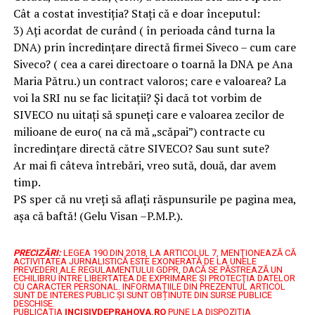
Cât a costat investiția? Stați că e doar începutul:
3) Ați acordat de curând ( în perioada când turna la
DNA) prin încredințare directă firmei Siveco – cum care
Siveco? ( cea a carei directoare o toarnă la DNA pe Ana
Maria Pătru.) un contract valoros; care e valoarea? La
voi la SRI nu se fac licitații? Și dacă tot vorbim de
SIVECO nu uitați să spuneți care e valoarea zecilor de
milioane de euro( na că mă „scăpai”) contracte cu
încredințare directă către SIVECO? Sau sunt sute?
Ar mai fi câteva întrebări, vreo sută, două, dar avem
timp.
PS sper că nu vreți să aflați răspunsurile pe pagina mea,
așa că baftă! (Gelu Visan –P.M.P.).
PRECIZĂRI:
LEGEA 190 DIN 2018, LA ARTICOLUL 7, MENŢIONEAZĂ CĂ
ACTIVITATEA JURNALISTICĂ ESTE EXONERATĂ DE LA UNELE
PREVEDERI ALE REGULAMENTULUI GDPR, DACĂ SE PĂSTREAZĂ UN
ECHILIBRU ÎNTRE LIBERTATEA DE EXPRIMARE ŞI PROTECŢIA DATELOR
CU CARACTER PERSONAL.
INFORMAȚIILE DIN PREZENTUL ARTICOL
SUNT DE INTERES PUBLIC ȘI SUNT OBȚINUTE DIN SURSE PUBLICE
DESCHISE.
PUBLICAȚIA
INCISIVDEPRAHOVA.RO
PUNE LA DISPOZIȚIA