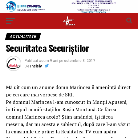
ACTUALITATE
Securitatea Securiștilor
Publicat
acum 9 ani
pe
octombrie 3, 2017
De
Incisiv
Mă uit cum un anume domn Marincea îi amenință direct
pe cei care mai vorbesc de SRI.
Pe domnul Marincea l-am cunoscut în Munții Apuseni,
în timpul manifestațiilor Roșia Montană. Ce făcea
domnul Marincea acolo? Știm amândoi, își făcea
meseria, dar nu acesta e subiectul, după care l-am văzut
la emisiunile de prânz la Realitatea TV cum apăra