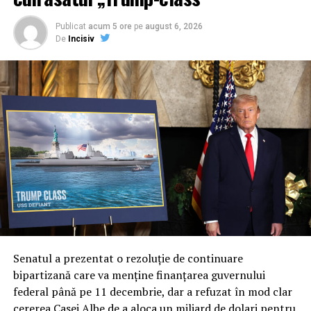
Publicat
acum 5 ore
pe
august 6, 2026
De
Incisiv
Senatul a prezentat o rezoluție de continuare
bipartizană care va menține finanțarea guvernului
federal până pe 11 decembrie, dar a refuzat în mod clar
cererea Casei Albe de a aloca un miliard de dolari pentru