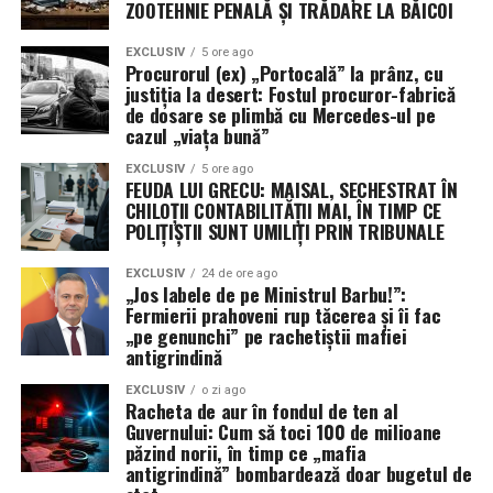
ZOOTEHNIE PENALĂ ȘI TRĂDARE LA BĂICOI
Lecția istoriei și eșecul tactic al noii ere
EXCLUSIV
5 ore ago
Procurorul (ex) „Portocală” la prânz, cu
justiția la desert: Fostul procuror-fabrică
Istoria navală ne învață că, în ambele Războaie
de dosare se plimbă cu Mercedes-ul pe
Mondiale, aliații au fost reticenți în a adopta sistemul
cazul „viața bună”
convoaielor, preferând să „vâneze” amenințarea. În
ambele cazuri, strategia a eșuat catastrofal până când s-
EXCLUSIV
5 ore ago
FEUDA LUI GRECU: MAISAL, SECHESTRAT ÎN
a revenit la escortarea directă. Astăzi, Marina pare să
CHILOȚII CONTABILITĂȚII MAI, ÎN TIMP CE
repete aceleași greșeli, încercând să creeze „coridoare
POLIȚIȘTII SUNT UMILIȚI PRIN TRIBUNALE
sigure” de la distanță, o tactică ce nu a reușit să
EXCLUSIV
24 de ore ago
convingă armatorii să își trimită navele la apă.
„Jos labele de pe Ministrul Barbu!”:
Fermierii prahoveni rup tăcerea și îi fac
După cinci luni de conflict, concluzia este ineluctabilă: o
„pe genunchi” pe rachetiștii mafiei
strâmtoare blocată sub ochii unei flote de 290 de nave și
antigrindină
345.000 de marinari este, prin definiție, un eșec naval.
EXCLUSIV
o zi ago
Până când această problemă nu va fi diagnosticată și
Racheta de aur în fondul de ten al
Guvernului: Cum să toci 100 de milioane
rezolvată, supremația maritimă a SUA rămâne doar un
păzind norii, în timp ce „mafia
concept teoretic, în timp ce 500 de nave comerciale
antigrindină” bombardează doar bugetul de
stau blocate, așteptând o siguranță care nu mai vine.