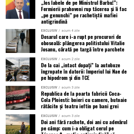
„Jos labele de pe Ministrul Barbu!”:
Fermierii prahoveni rup tăcerea și îi fac
„pe genunchi” pe rachetiștii mafiei
antigrindină
EXCLUSIV
acum 4 zile
Dosarul care i-a rupt pe procurori de
oboseală: plângerea politistului Vitalie
Josanu, cărată pe targă între parchete
EXCLUSIV
acum 2 zile
De la cai „intact dopați” la autobuze
îngropate în datorii: Imperiul lui Nae de
pe hipodrom și din TCE
EXCLUSIV
acum 3 zile
Republica de la poarta fabricii Coca-
Cola Ploiesti: boieri cu camere, butoaie
rătăcite și teatru ieftin pe bani grei
EXCLUSIV
acum 3 zile
Doi ani fără rachete, doi ani cu adevărul
pe câmp: cum i‑a obligat cerul pe