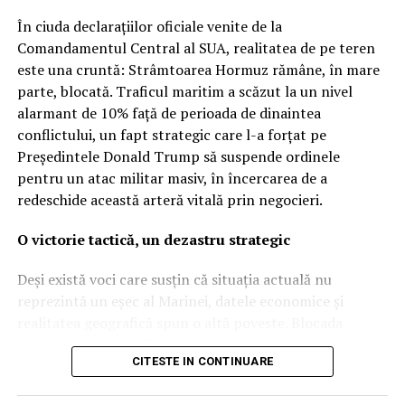
inacceptabilă a regulilor
În ciuda declarațiilor oficiale venite de la
democratice”
Comandamentul Central al SUA, realitatea de pe teren
este una cruntă: Strâmtoarea Hormuz rămâne, în mare
Dezvăluirea publică a acestor detalii, apărută inițial pe
parte, blocată. Traficul maritim a scăzut la un nivel
site-ul Ministerului Apărării, a provocat o undă de șoc
alarmant de 10% față de perioada de dinaintea
printre parlamentarii din opoziție. Partidul Democrat a
conflictului, un fapt strategic care l-a forțat pe
reacționat dur, acuzând guvernul condus de Giorgia
Președintele Donald Trump să suspende ordinele
Meloni că a trimis sute de soldați în zone de criză fără
pentru un atac militar masiv, în încercarea de a
un mandat clar și fără informarea prealabilă a
redeschide această arteră vitală prin negocieri.
legislativului. „Este o dovadă de lipsă de seriozitate
politică”, au afirmat reprezentanții opoziției, contestând
O victorie tactică, un dezastru strategic
legitimitatea modului în care a fost gestionată
operațiunea.
Deși există voci care susțin că situația actuală nu
reprezintă un eșec al Marinei, datele economice și
În replică, ministrul apărării, Guido Crosetto, a respins
realitatea geografică spun o altă poveste. Blocada
criticile, susținând că misiunea a fost aprobată încă din
asupra transporturilor iraniene prin strâmtoare a fost,
luna martie, în cadrul unei rezoluții care permitea
CITESTE IN CONTINUARE
într-adevăr, eficientă, punând o presiune imensă pe o
redistribuirea forțelor în regiunile geografice deja
economie deja șubredă. Totuși, această reușită este
autorizate. Totuși, amploarea tehnologică și riscul