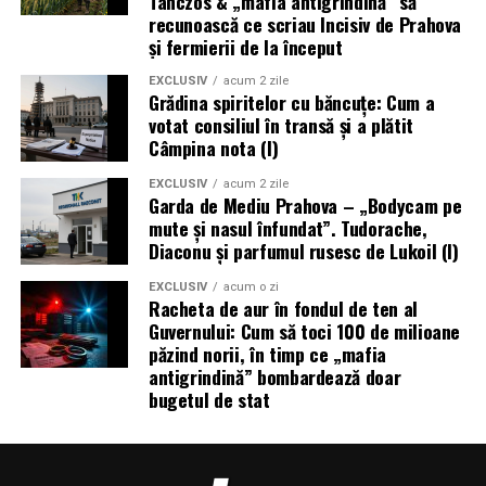
Tánczos & „mafia antigrindină” să
recunoască ce scriau Incisiv de Prahova
și fermierii de la început
EXCLUSIV
acum 2 zile
Grădina spiritelor cu băncuțe: Cum a
votat consiliul în transă și a plătit
Câmpina nota (I)
EXCLUSIV
acum 2 zile
Garda de Mediu Prahova – „Bodycam pe
mute și nasul înfundat”. Tudorache,
Diaconu și parfumul rusesc de Lukoil (I)
EXCLUSIV
acum o zi
Racheta de aur în fondul de ten al
Guvernului: Cum să toci 100 de milioane
păzind norii, în timp ce „mafia
antigrindină” bombardează doar
bugetul de stat