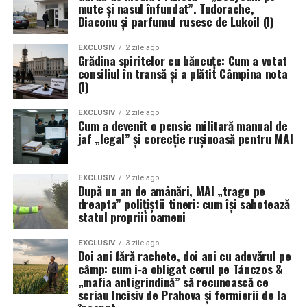
mute și nasul înfundat”. Tudorache,
Diaconu și parfumul rusesc de Lukoil (I)
EXCLUSIV
2 zile ago
Grădina spiritelor cu băncuțe: Cum a votat
consiliul în transă și a plătit Câmpina nota
(I)
EXCLUSIV
2 zile ago
Cum a devenit o pensie militară manual de
jaf „legal” și corecție rușinoasă pentru MAI
EXCLUSIV
2 zile ago
După un an de amânări, MAI „trage pe
dreapta” polițiștii tineri: cum își sabotează
statul propriii oameni
EXCLUSIV
3 zile ago
Doi ani fără rachete, doi ani cu adevărul pe
câmp: cum i‑a obligat cerul pe Tánczos &
„mafia antigrindină” să recunoască ce
scriau Incisiv de Prahova și fermierii de la