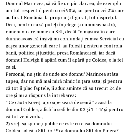
Domnul Marincea, să vă fie un pic clar: eu, de exemplu
am tot respectul pentru cei 98%, iar pentru cei 2% care
au furat România, la propriu și figurat, tot disprețul.
Deci, pentru ca să puteți înțelege și dumneavoastră,
nimeni nu are nimic cu SRI, decât în măsura în care
dumneavoastră înșivă nu confundați cumva Serviciul cu
gașca unor generali care l-au folosit pentru a controla
banii, politica și justiția, presa Românească, iar dacă
domnul Helvigh îi apără cum îl apără pe Coldea, e la fel
ca ei.
Personal, nu știu de unde are domnu’ Marincea atâta
tupeu, dar nu mă mai miră nimic în țara asta; și pentru
că tot îi plac faptele, îi aduc aminte că au trecut 24 de
ore și nu a răspuns la întrebarea:
” Ce căuta Koveși aproape seară de seară ” acasă la
domnul Coldea, adică la sediile din K2 și T 14? și pentru
că tot veni vorba,
2) vreți să spuneți public ce este cu casa domnului
Coldea, adică a SRI, (of!!!) a domnului SRI din Pipera?