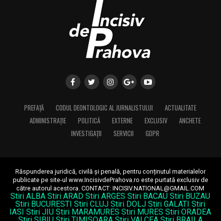
PREFAȚĂ
CODUL DEONTOLOGIC AL JURNALISTULUI
ACTUALITATE
ADMINISTRAȚIE
POLITICĂ
EXTERNE
EXCLUSIV
ANCHETE
INVESTIGAȚII
SERVICII
GDPR
Răspunderea juridică, civilă și penală, pentru conținutul materialelor
publicate pe site-ul www.IncisivdePrahova.ro este purtată exclusiv de
către autorul acestora.
CONTACT: INCISIV.NATIONAL@GMAIL.COM
Stiri ALBA
Stiri ARAD
Stiri ARGES
Stiri BACAU
Stiri BUZAU
Stiri BUCURESTI
Stiri CLUJ
Stiri DOLJ
Stiri GALATI
Stiri
IASI
Stiri JIU
Stiri MARAMURES
Stiri MURES
Stiri ORADEA
Stiri SIBIU
Stiri TIMISOARA
Stiri VALCEA
Stiri BRAILA