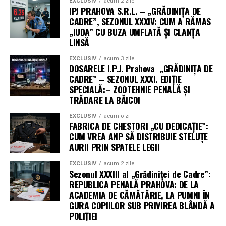
EXCLUSIV
acum 2 zile
IPJ PRAHOVA S.R.L. – „GRĂDINIȚA DE
CADRE”, SEZONUL XXXIV: CUM A RĂMAS
„IUDA” CU BUZA UMFLATĂ ȘI CLANȚA
LINSĂ
EXCLUSIV
acum 3 zile
DOSARELE I.P.J. Prahova „GRĂDINIȚA DE
CADRE” – SEZONUL XXXI. EDIȚIE
SPECIALĂ:– ZOOTEHNIE PENALĂ ȘI
TRĂDARE LA BĂICOI
EXCLUSIV
acum o zi
FABRICA DE CHESTORI „CU DEDICAȚIE”:
CUM VREA ANP SĂ DISTRIBUIE STELUȚE
AURII PRIN SPATELE LEGII
EXCLUSIV
acum 2 zile
Sezonul XXXIII al „Grădiniței de Cadre”:
REPUBLICA PENALĂ PRAHOVA: DE LA
ACADEMIA DE CĂMĂTĂRIE, LA PUMNI ÎN
GURA COPIILOR SUB PRIVIREA BLÂNDĂ A
POLIȚIEI