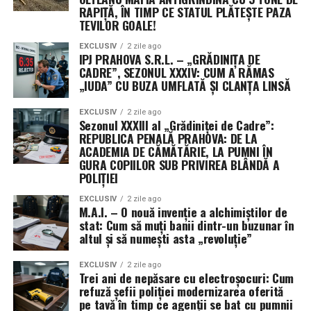
sub anonimat a celui de-al treilea beneficiar al
RAPIȚĂ, ÎN TIMP CE STATUL PLĂTEȘTE PAZA
contractului. Purtătorii de cuvânt ai comandamentului
TEVILOR GOALE!
au precizat că decizia este dictată strict de protocoalele
EXCLUSIV
2 zile ago
de securitate operațională (OPSEC), menite să protejeze
IPJ PRAHOVA S.R.L. – „GRĂDINIȚA DE
profilurile misiunilor sensibile și capacitățile specifice
CADRE”, SEZONUL XXXIV: CUM A RĂMAS
„IUDA” CU BUZA UMFLATĂ ȘI CLANȚA LINSĂ
dezvoltate.
EXCLUSIV
2 zile ago
Această practică a Pentagonului, de a ascunde detaliile
Sezonul XXXIII al „Grădiniței de Cadre”:
despre contractori și valorile exacte ale premiilor,
REPUBLICA PENALĂ PRAHOVA: DE LA
devine din ce în ce mai frecventă. Justificarea oficială
ACADEMIA DE CĂMĂTĂRIE, LA PUMNI ÎN
GURA COPIILOR SUB PRIVIREA BLÂNDĂ A
este nevoia de a preveni transferul de informații
POLIȚIEI
strategice către puteri rivale precum China. Utilizarea
unor vehicule contractuale non-tradiționale permite
EXCLUSIV
2 zile ago
M.A.I. – O nouă invenție a alchimiștilor de
ocolirea cerințelor standard de raportare publică,
stat: Cum să muți banii dintr-un buzunar în
oferind armatei o mai mare libertate de mișcare, dar și
altul și să numești asta „revoluție”
un grad sporit de discreție în cursa pentru supremație
tehnologică în spațiul cosmic.
EXCLUSIV
2 zile ago
Trei ani de nepăsare cu electroșocuri: Cum
refuză șefii poliției modernizarea oferită
pe tavă în timp ce agenții se bat cu pumnii