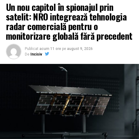
Un nou capitol în spionajul prin
satelit: NRO integrează tehnologia
radar comercială pentru o
monitorizare globală fără precedent
Publicat
acum 11 ore
pe
august 9, 2026
De
Incisiv