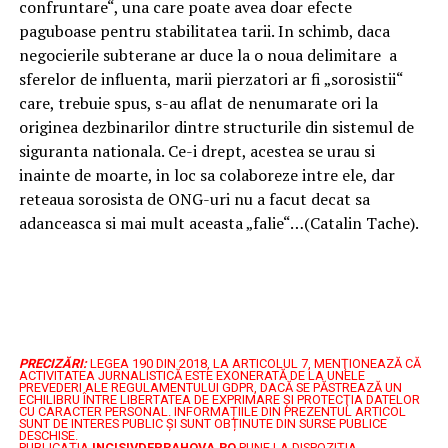
confruntare“, una care poate avea doar efecte
paguboase pentru stabilitatea tarii. In schimb, daca
negocierile subterane ar duce la o noua delimitare a
sferelor de influenta, marii pierzatori ar fi „sorosistii“
care, trebuie spus, s-au aflat de nenumarate ori la
originea dezbinarilor dintre structurile din sistemul de
siguranta nationala. Ce-i drept, acestea se urau si
inainte de moarte, in loc sa colaboreze intre ele, dar
reteaua sorosista de ONG-uri nu a facut decat sa
adanceasca si mai mult aceasta „falie“…(Catalin Tache).
PRECIZĂRI:
LEGEA 190 DIN 2018, LA ARTICOLUL 7, MENŢIONEAZĂ CĂ
ACTIVITATEA JURNALISTICĂ ESTE EXONERATĂ DE LA UNELE
PREVEDERI ALE REGULAMENTULUI GDPR, DACĂ SE PĂSTREAZĂ UN
ECHILIBRU ÎNTRE LIBERTATEA DE EXPRIMARE ŞI PROTECŢIA DATELOR
CU CARACTER PERSONAL.
INFORMAȚIILE DIN PREZENTUL ARTICOL
SUNT DE INTERES PUBLIC ȘI SUNT OBȚINUTE DIN SURSE PUBLICE
DESCHISE.
PUBLICAȚIA
INCISIVDEPRAHOVA.RO
PUNE LA DISPOZIȚIA