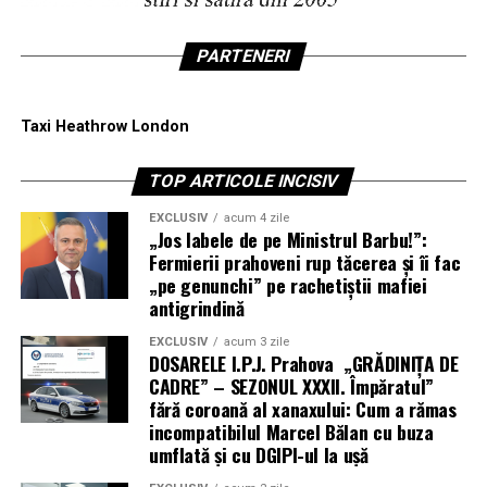
PARTENERI
Taxi Heathrow London
TOP ARTICOLE INCISIV
EXCLUSIV
acum 4 zile
„Jos labele de pe Ministrul Barbu!”:
Fermierii prahoveni rup tăcerea și îi fac
„pe genunchi” pe rachetiștii mafiei
antigrindină
EXCLUSIV
acum 3 zile
DOSARELE I.P.J. Prahova „GRĂDINIȚA DE
CADRE” – SEZONUL XXXII. Împăratul”
fără coroană al xanaxului: Cum a rămas
incompatibilul Marcel Bălan cu buza
umflată și cu DGIPI-ul la ușă