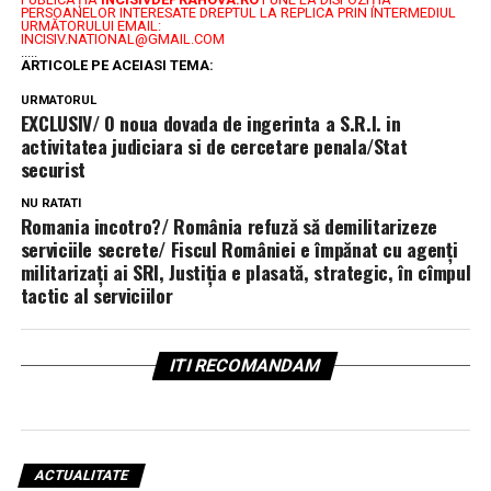
PERSOANELOR INTERESATE DREPTUL LA REPLICA PRIN INTERMEDIUL
URMĂTORULUI EMAIL:
INCISIV.NATIONAL@GMAIL.COM
.....
ARTICOLE PE ACEIASI TEMA:
URMATORUL
EXCLUSIV/ O noua dovada de ingerinta a S.R.I. in
activitatea judiciara si de cercetare penala/Stat
securist
NU RATATI
Romania incotro?/ România refuză să demilitarizeze
serviciile secrete/ Fiscul României e împănat cu agenți
militarizați ai SRI, Justiția e plasată, strategic, în cîmpul
tactic al serviciilor
ITI RECOMANDAM
ACTUALITATE