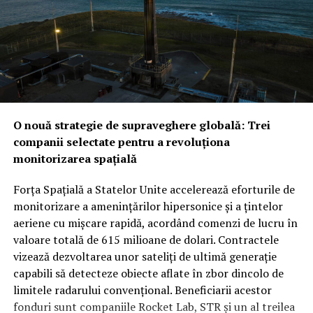
să satisfacă nevoile riguroase ale comunității de
în arhitectura de securitate a regiunii.
informații.
Provocarea iraniană: Între descurajarea strategică și
Obiectivul final este clar: o tranziție rapidă de la inovația
testul realității din teren
Noua alianță ar putea fi
brută la aplicații practice pe teren. Prin această
testată mult mai curând decât se anticipa, pe fondul
strategie, Statele Unite își asigură o supremație
amenințărilor constante venite din partea forțelor
tehnologică în spațiu, utilizând agilitatea companiilor
susținute de Iran. În timp ce Washingtonul ar putea
O nouă strategie de supraveghere globală: Trei
comerciale pentru a fortifica un sistem de apărare care
vedea cu ochi buni această redistribuire a
companii selectate pentru a revoluționa
devine tot mai dependent de date precise și livrate
responsabilităților de securitate între aliații săi
monitorizarea spațială
instantaneu.
regionali, unii analiști rămân sceptici cu privire la
aplicabilitatea imediată a clauzei de apărare colectivă.
Forța Spațială a Statelor Unite accelerează eforturile de
Rămâne de văzut dacă, în cazul unui atac iminent din
monitorizare a amenințărilor hipersonice și a țintelor
partea proxy-urilor Teheranului, Ankara și Islamabadul
aeriene cu mișcare rapidă, acordând comenzi de lucru în
vor interveni militar pentru a proteja regatul saudit,
valoare totală de 615 milioane de dolari. Contractele
transformând semnăturile de astăzi într-o realitate
vizează dezvoltarea unor sateliți de ultimă generație
operativă.
capabili să detecteze obiecte aflate în zbor dincolo de
limitele radarului convențional. Beneficiarii acestor
fonduri sunt companiile Rocket Lab, STR și un al treilea