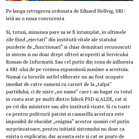
Pe langa retragerea ordonata de Eduard Hellvig, SRI-
istii au o noua concurenta
Si, totusi, minunea pare sa se fi intamplat, in ultimele
zile fiind „ejectati“ din institutii vitale ale statului
puzderie de „functionari“ si chiar demnitari recunoscuti
in sistem si nu doar drept ofiteri acoperiti ai Servicului
Roman de Informatii. Sau cel putin din zona de influenta
a SRI-ului de pe vremea expansiunii maxime a acestuia.
Numai ca locurile astfel eliberate nu au fost ocupate
imediat de catre oameni cu carnet de la „talpa“
partidului, ci de niste „no name“ care i-au bagat cu totul
in ceata atat pe multi dintre liderii PSD si ALDE, cat si
pe cei din ministere sau alte institutii vizate. Si cu toate
ca pentru politrucii patriei si camarilla acestora este
imposibil de elucidat „enigma“ acestor numiri cel putin
surprinzatoare, pentru initiatii sistemului nu doar ca
exista o explicatie, dar aceasta este si cat se poate de