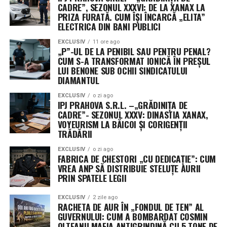
în California va dezvolta și opera o constelație de
CADRE”, SEZONUL XXXVI: DE LA XANAX LA
„Flatellites” – un design revoluționar de sateliți plați,
PRIZA FURATĂ. CUM ÎȘI ÎNCARCĂ „ELITA”
ELECTRICA DIN BANI PUBLICI
optimizați pentru comunicare de mare bandă și latență
scăzută.
EXCLUSIV
11 ore ago
„P”-UL DE LA PENIBIL SAU PENTRU PENAL?
CUM S-A TRANSFORMAT IONICĂ ÎN PREȘUL
Aceste platforme orbitale vor fi transportate în spațiu
LUI BENONE SUB OCHII SINDICATULUI
de noua rachetă Neutron, un lansator de clasă grea
DIAMANTUL
programat pentru primul zbor spre finalul acestui an,
EXCLUSIV
o zi ago
de la complexul din Wallops Island, Virginia. Designul
IPJ PRAHOVA S.R.L. –„GRĂDINIȚA DE
plat permite optimizarea spațiului în interiorul rachetei,
CADRE”- SEZONUL XXXV: DINASTIA XANAX,
facilitând desfășurarea rapidă a unor rețele vaste de
VOYEURISM LA BĂICOI ȘI CORIGENȚII
TRĂDĂRII
senzori, esențiale pentru detectarea țintelor mobile în
timp real.
EXCLUSIV
o zi ago
FABRICA DE CHESTORI „CU DEDICAȚIE”: CUM
VREA ANP SĂ DISTRIBUIE STELUȚE AURII
Misterul celui de-al treilea jucător: Securitatea
PRIN SPATELE LEGII
operațională ascunde identitatea unor contractori
cheie
EXCLUSIV
2 zile ago
RACHETA DE AUR ÎN „FONDUL DE TEN” AL
GUVERNULUI: CUM A BOMBARDAT COSMIN
Un aspect neobișnuit al acestui anunț este menținerea
OLTEANU MAFIA ANTIGRINDINĂ CU 5 TONE DE