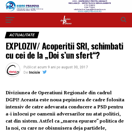
ACTUALITATE
EXPLOZIV/ Acoperitii SRI, schimbati
cu cei de la „Doi s’un sfert“?
Publicat
acum 9 ani
pe
august 30, 2017
De
Incisiv
Diviziunea de Operatiuni Regionale din cadrul
DGPI! Aceasta este noua pepiniera de cadre folosita
intensiv de catre adevarata conducere a PSD pentru
a-i inlocui pe oamenii adversarilor nu atat politici,
cat din sistem. Astfel ca „marea epurare“ politica de
la noi, cu care ne obisnuisera deja partidele,