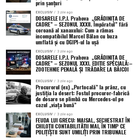
prin șanțuri
EXCLUSIV
3 zile ago
DOSARELE I.P.J. Prahova „GRĂDINIȚA DE
CADRE” – SEZONUL XXXII. Împăratul” fără
coroană al xanaxului: Cum a rămas
incompatibilul Marcel Bălan cu buza
umflată și cu DGIPI-ul la ușă
EXCLUSIV
3 zile ago
DOSARELE I.P.J. Prahova „GRĂDINIȚA DE
CADRE” – SEZONUL XXXI. EDIȚIE SPECIALĂ:–
ZOOTEHNIE PENALĂ ȘI TRĂDARE LA BĂICOI
EXCLUSIV
3 zile ago
Procurorul (ex) „Portocală” la prânz, cu
justiția la desert: Fostul procuror-fabrică
de dosare se plimbă cu Mercedes-ul pe
cazul „viața bună”
EXCLUSIV
3 zile ago
FEUDA LUI GRECU: MAISAL, SECHESTRAT ÎN
CHILOȚII CONTABILITĂȚII MAI, ÎN TIMP CE
POLIȚIȘTII SUNT UMILIȚI PRIN TRIBUNALE