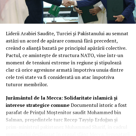
unică. Această structură reflectă nu doar încrederea în
capacitățile tehnice ale companiilor, ci și nevoia urgentă
de a avea fluxuri constante și sigure de date radar la
nivelul întregului sistem de apărare.
Liderii Arabiei Saudite, Turciei și Pakistanului au semnat
Integrare hibridă: Datele comerciale
astăzi un acord de apărare comună fără precedent,
creând o alianță bazată pe principiul apărării colective.
vor completa sistemele clasificate
Pactul, ce amintește de structura NATO, vine într-un
de recunoaștere
moment de tensiuni extreme în regiune și stipulează
clar că orice agresiune armată împotriva unuia dintre
Miza principală a acestui parteneriat este crearea unei
cele trei state va fi considerată un atac împotriva
rețele hibride de supraveghere. Prin fuziunea
tuturor membrilor.
capabilităților SAR comerciale cu sistemele naționale de
înaltă rezoluție, agenția își sporește considerabil
Jurământul de la Mecca: Solidaritate islamică și
capacitatea de recunoaștere și flexibilitatea de reacție.
interese strategice comune
Documentul istoric a fost
Radarul cu apertură sintetică este vital deoarece
parafat de Prințul Moștenitor saudit Mohammed bin
permite observarea obiectivelor de interes indiferent de
Salman, președintele turc Recep Tayyip Erdoğan și
condițiile meteorologice sau de momentul zilei, trecând
prim-ministrul pakistanez Muhammad Sharif, în cadrul
prin nori sau întuneric.
summitului desfășurat în orașul sfânt Mecca. Semnatarii