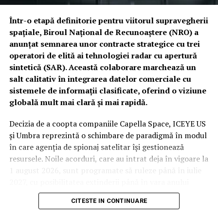
Într-o etapă definitorie pentru viitorul supravegherii
spațiale, Biroul Național de Recunoaștere (NRO) a
anunțat semnarea unor contracte strategice cu trei
operatori de elită ai tehnologiei radar cu apertură
sintetică (SAR). Această colaborare marchează un
salt calitativ în integrarea datelor comerciale cu
sistemele de informații clasificate, oferind o viziune
globală mult mai clară și mai rapidă.
Decizia de a coopta companiile Capella Space, ICEYE US
și Umbra reprezintă o schimbare de paradigmă în modul
în care agenția de spionaj satelitar își gestionează
resursele. Noile acorduri, care au intrat deja în vigoare la
1 august 2026, sunt programate să ruleze până în iulie
2027, cu posibilitatea extinderii până în vara anului
2029. Deși valorile financiare rămân confidențiale din
CITESTE IN CONTINUARE
cauza bugetului clasificat al agenției, impactul
operațional este considerat unul major.