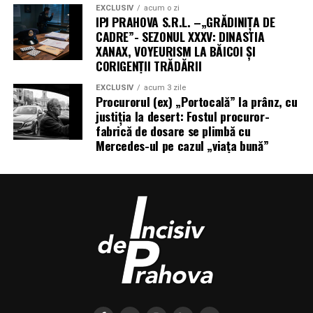
EXCLUSIV
acum o zi
IPJ PRAHOVA S.R.L. –„GRĂDINIȚA DE
CADRE”- SEZONUL XXXV: DINASTIA
XANAX, VOYEURISM LA BĂICOI ȘI
CORIGENȚII TRĂDĂRII
EXCLUSIV
acum 3 zile
Procurorul (ex) „Portocală” la prânz, cu
justiția la desert: Fostul procuror-
fabrică de dosare se plimbă cu
Mercedes-ul pe cazul „viața bună”