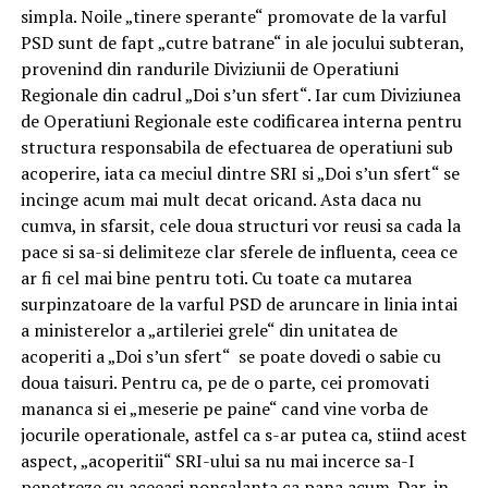
simpla. Noile „tinere sperante“ promovate de la varful
PSD sunt de fapt „cutre batrane“ in ale jocului subteran,
provenind din randurile Diviziunii de Operatiuni
Regionale din cadrul „Doi s’un sfert“. Iar cum Diviziunea
de Operatiuni Regionale este codificarea interna pentru
structura responsabila de efectuarea de operatiuni sub
acoperire, iata ca meciul dintre SRI si „Doi s’un sfert“ se
incinge acum mai mult decat oricand. Asta daca nu
cumva, in sfarsit, cele doua structuri vor reusi sa cada la
pace si sa-si delimiteze clar sferele de influenta, ceea ce
ar fi cel mai bine pentru toti. Cu toate ca mutarea
surpinzatoare de la varful PSD de aruncare in linia intai
a ministerelor a „artileriei grele“ din unitatea de
acoperiti a „Doi s’un sfert“ se poate dovedi o sabie cu
doua taisuri. Pentru ca, pe de o parte, cei promovati
mananca si ei „meserie pe paine“ cand vine vorba de
jocurile operationale, astfel ca s-ar putea ca, stiind acest
aspect, „acoperitii“ SRI-ului sa nu mai incerce sa-I
penetreze cu aceeasi nonsalanta ca pana acum. Dar, in