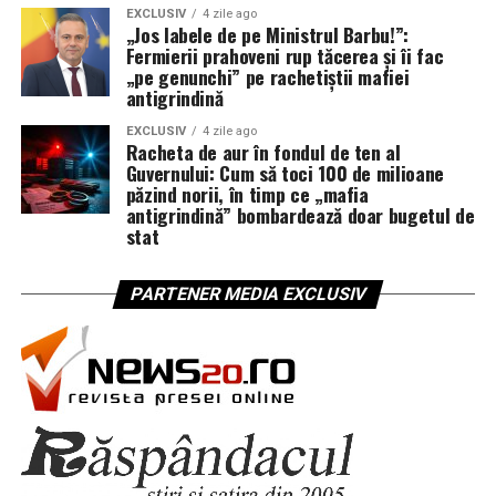
EXCLUSIV
4 zile ago
„Jos labele de pe Ministrul Barbu!”:
Fermierii prahoveni rup tăcerea și îi fac
„pe genunchi” pe rachetiștii mafiei
antigrindină
EXCLUSIV
4 zile ago
Racheta de aur în fondul de ten al
Guvernului: Cum să toci 100 de milioane
păzind norii, în timp ce „mafia
antigrindină” bombardează doar bugetul de
stat
PARTENER MEDIA EXCLUSIV