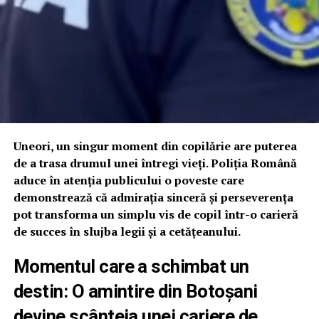
Uneori, un singur moment din copilărie are puterea
de a trasa drumul unei întregi vieți. Poliția Română
aduce în atenția publicului o poveste care
demonstrează că admirația sinceră și perseverența
pot transforma un simplu vis de copil într-o carieră
de succes în slujba legii și a cetățeanului.
Momentul care a schimbat un
destin: O amintire din Botoșani
devine scânteia unei cariere de