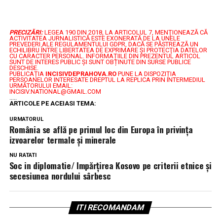
PRECIZĂRI:
LEGEA 190 DIN 2018, LA ARTICOLUL 7, MENŢIONEAZĂ CĂ
ACTIVITATEA JURNALISTICĂ ESTE EXONERATĂ DE LA UNELE
PREVEDERI ALE REGULAMENTULUI GDPR, DACĂ SE PĂSTREAZĂ UN
ECHILIBRU ÎNTRE LIBERTATEA DE EXPRIMARE ŞI PROTECŢIA DATELOR
CU CARACTER PERSONAL.
INFORMAȚIILE DIN PREZENTUL ARTICOL
SUNT DE INTERES PUBLIC ȘI SUNT OBȚINUTE DIN SURSE PUBLICE
DESCHISE.
PUBLICAȚIA
INCISIVDEPRAHOVA.RO
PUNE LA DISPOZIȚIA
PERSOANELOR INTERESATE DREPTUL LA REPLICA PRIN INTERMEDIUL
URMĂTORULUI EMAIL:
INCISIV.NATIONAL@GMAIL.COM
.....
ARTICOLE PE ACEIASI TEMA:
URMATORUL
România se află pe primul loc din Europa în privinţa
izvoarelor termale şi minerale
NU RATATI
Soc in diplomatie/ Impărțirea Kosovo pe criterii etnice și
secesiunea nordului sârbesc
ITI RECOMANDAM