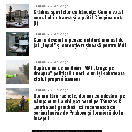
EXCLUSIV
3 zile ago
Grădina spiritelor cu băncuțe: Cum a votat
consiliul în transă și a plătit Câmpina nota
(I)
EXCLUSIV
3 zile ago
Cum a devenit o pensie militară manual de
jaf „legal” și corecție rușinoasă pentru MAI
EXCLUSIV
3 zile ago
După un an de amânări, MAI „trage pe
dreapta” polițiștii tineri: cum își sabotează
statul propriii oameni
EXCLUSIV
4 zile ago
Doi ani fără rachete, doi ani cu adevărul pe
câmp: cum i‑a obligat cerul pe Tánczos &
„mafia antigrindină” să recunoască ce
scriau Incisiv de Prahova și fermierii de la
început