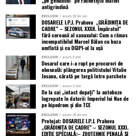
„pe genunchi” pe rachetiștii mafiei
antigrindină
EXCLUSIV
acum 20 de ore
DOSARELE I.P.J. Prahova „GRĂDINIȚA DE
CADRE” – SEZONUL XXXII. Împăratul”
fără coroană al xanaxului: Cum a rămas
incompatibilul Marcel Bălan cu buza
umflată și cu DGIPI-ul la ușă
EXCLUSIV
acum 5 zile
Dosarul care i-a rupt pe procurori de
oboseală: plângerea politistului Vitalie
Josanu, cărată pe targă între parchete
EXCLUSIV
acum 3 zile
De la cai „intact dopați” la autobuze
îngropate în datorii: Imperiul lui Nae de
pe hipodrom și din TCE
EXCLUSIV
acum 20 de ore
Protejat: DOSARELE I.P.J. Prahova
„GRĂDINIȚA DE CADRE” – SEZONUL XXXI.
EDIȚIE SPECIALĂ:– ZOOTEHNIE PENALĂ ȘI