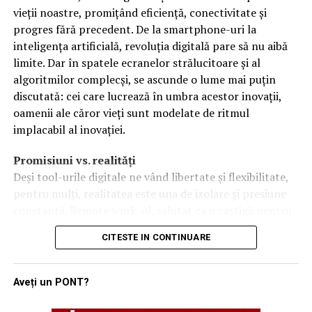
stringentă, adaptate provocărilor moderne ale
vieții noastre, promițând eficiență, conectivitate și
securității europene. Experții au pus accent pe
progres fără precedent. De la smartphone-uri la
verificarea elementelor de siguranță ale documentelor și
inteligența artificială, revoluția digitală pare să nu aibă
vehiculelor, dar și pe utilizarea surselor publice de
limite. Dar în spatele ecranelor strălucitoare și al
informare (OSINT) pentru identificarea identităților
algoritmilor complecși, se ascunde o lume mai puțin
false.
discutată: cei care lucrează în umbra acestor inovații,
oamenii ale căror vieți sunt modelate de ritmul
Conform agendei de lucru prezentate de partenerii
implacabil al inovației.
proiectului, discuțiile au vizat și aspecte tehnice
complexe, precum:
Promisiuni vs. realități
Deși tool-urile digitale ne vând libertate și flexibilitate,
pentru mulți, realitatea este una de izolare și presiune
Verificările avansate în Sistemul de Informații
constantă. Remote work-ul, salutat ca o câștigă pentru
Schengen (SIS);
echilibru, a transformat birourile în dormitoare și a
Implementarea Sistemului de Intrare/Ieșire (EES);
CITESTE IN CONTINUARE
șters granițele dintre viața personală și profesională.
Gestionarea vizelor și procedurile de returnare a
Surse din industrie subliniază că burnout-ul a devenit un
persoanelor aflate în situație de ședere ilegală.
fenomen comun, iar tehnologia, în loc să ne elibereze,
Aveți un PONT?
ne ține legați de ecrane mai mult decât oricând.
Aceste instruiri comune asigură faptul că polițiștii de pe