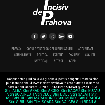
PREFAȚĂ
CODUL DEONTOLOGIC AL JURNALISTULUI
ACTUALITATE
ADMINISTRAȚIE
POLITICĂ
EXTERNE
EXCLUSIV
ANCHETE
INVESTIGAȚII
SERVICII
GDPR
Răspunderea juridică, civilă și penală, pentru conținutul materialelor
publicate pe site-ul www.IncisivdePrahova.ro este purtată exclusiv de
către autorul acestora.
CONTACT: INCISIV.NATIONAL@GMAIL.COM
Stiri ALBA
Stiri ARAD
Stiri ARGES
Stiri BACAU
Stiri BUZAU
Stiri BUCURESTI
Stiri CLUJ
Stiri DOLJ
Stiri GALATI
Stiri
IASI
Stiri JIU
Stiri MARAMURES
Stiri MURES
Stiri ORADEA
Stiri SIBIU
Stiri TIMISOARA
Stiri VALCEA
Stiri BRAILA