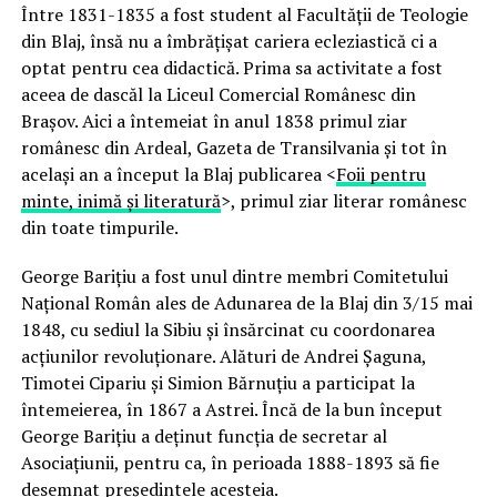
Între 1831-1835 a fost student al Facultăţii de Teologie
din Blaj, însă nu a îmbrăţişat cariera ecleziastică ci a
optat pentru cea didactică. Prima sa activitate a fost
aceea de dascăl la Liceul Comercial Românesc din
Braşov. Aici a întemeiat în anul 1838 primul ziar
românesc din Ardeal, Gazeta de Transilvania şi tot în
acelaşi an a început la Blaj publicarea <
Foii pentru
minte, inimă şi literatură
>, primul ziar literar românesc
din toate timpurile.
George Bariţiu a fost unul dintre membri Comitetului
Naţional Român ales de Adunarea de la Blaj din 3/15 mai
1848, cu sediul la Sibiu şi însărcinat cu coordonarea
acţiunilor revoluţionare. Alături de Andrei Şaguna,
Timotei Cipariu şi Simion Bărnuţiu a participat la
întemeierea, în 1867 a Astrei. Încă de la bun început
George Bariţiu a deţinut funcţia de secretar al
Asociaţiunii, pentru ca, în perioada 1888-1893 să fie
desemnat preşedintele acesteia.