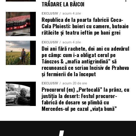
TRĂDARE LA BĂICOI
EXCLUSIV
acum 4 zile
Republica de la poarta fabricii Coca-
Cola Ploiesti: boieri cu camere, butoaie
rătăcite și teatru ieftin pe bani grei
EXCLUSIV
acum 4 zile
Doi ani fără rachete, doi ani cu adevărul
pe câmp: cum i‑a obligat cerul pe
Tánczos & „mafia antigrindină” să
recunoască ce scriau Incisiv de Prahova
și fermierii de la început
EXCLUSIV
acum 20 de ore
Procurorul (ex) „Portocală” la prânz, cu
justiția la desert: Fostul procuror-
fabrică de dosare se plimbă cu
Mercedes-ul pe cazul „viața bună”