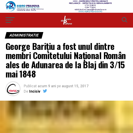
ADMINISTRATIE
George Bariţiu a fost unul dintre
membri Comitetului Naţional Român
ales de Adunarea de la Blaj din 3/15
mai 1848
Publicat
acum 9 ani
pe
august 15, 2017
De
Incisiv