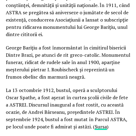
conştiinţei, demnităţii şi unităţii naţionale. În 1911, când
ASTRA se pregătea să aniverseze o jumătate de secol de
existenţă, conducerea Asociaţiunii a lansat o subscripţie
pentru ridicarea monumentului lui George Bariţiu, unul
dintre cititorii ei.
George Bariţiu a fost înmormântat în cimitirul bisericii
Dintre Brazi, pe atunci de rit greco-catolic. Monumentul
funerar, ridicat de rudele sale în anul 1900, aparţine
meşterului pietrar I. Roubischeck şi reprezintă un
frumos obelisc din marmură neagră.
La 13 octombrie 1912, bustul, operă a sculptorului
Oscar Spathe, a fost aşezat în curtea şcolii civile de fete
a ASTREI. Discursul inaugural a fost rostit, cu această
ocazie, de Andrei Bârseanu, preşedintele ASTREI. În
septembrie 1924, bustul a fost mutat în Parcul ASTRA,
pe locul unde poate fi admirat şi astăzi. (
Sursa
)