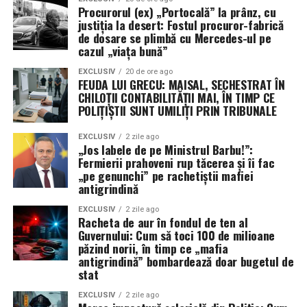
Procurorul (ex) „Portocală” la prânz, cu
justiția la desert: Fostul procuror-fabrică
de dosare se plimbă cu Mercedes-ul pe
cazul „viața bună”
EXCLUSIV
20 de ore ago
FEUDA LUI GRECU: MAISAL, SECHESTRAT ÎN
CHILOȚII CONTABILITĂȚII MAI, ÎN TIMP CE
POLIȚIȘTII SUNT UMILIȚI PRIN TRIBUNALE
EXCLUSIV
2 zile ago
„Jos labele de pe Ministrul Barbu!”:
Fermierii prahoveni rup tăcerea și îi fac
„pe genunchi” pe rachetiștii mafiei
antigrindină
EXCLUSIV
2 zile ago
Racheta de aur în fondul de ten al
Guvernului: Cum să toci 100 de milioane
păzind norii, în timp ce „mafia
antigrindină” bombardează doar bugetul de
stat
EXCLUSIV
2 zile ago