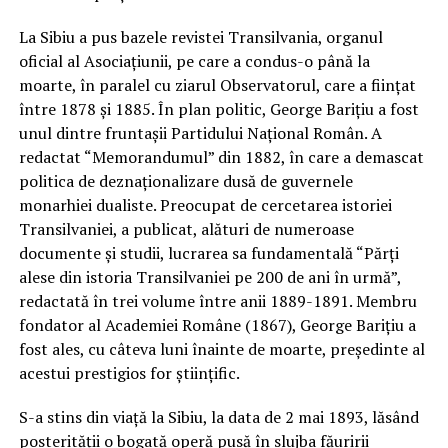
La Sibiu a pus bazele revistei Transilvania, organul
oficial al Asociaţiunii, pe care a condus-o până la
moarte, în paralel cu ziarul Observatorul, care a fiinţat
între 1878 şi 1885. În plan politic, George Bariţiu a fost
unul dintre fruntaşii Partidului Naţional Român. A
redactat “Memorandumul” din 1882, în care a demascat
politica de deznaţionalizare dusă de guvernele
monarhiei dualiste. Preocupat de cercetarea istoriei
Transilvaniei, a publicat, alături de numeroase
documente şi studii, lucrarea sa fundamentală “Părţi
alese din istoria Transilvaniei pe 200 de ani în urmă”,
redactată în trei volume între anii 1889-1891. Membru
fondator al Academiei Române (1867), George Bariţiu a
fost ales, cu câteva luni înainte de moarte, preşedinte al
acestui prestigios for ştiinţific.
S-a stins din viaţă la Sibiu, la data de 2 mai 1893, lăsând
posterităţii o bogată operă pusă în slujba făuririi