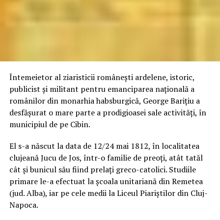
Întemeietor al ziaristicii româneşti ardelene, istoric,
publicist şi militant pentru emanciparea naţională a
românilor din monarhia habsburgică, George Bariţiu a
desfăşurat o mare parte a prodigioasei sale activităţi, în
municipiul de pe Cibin.
El s-a născut la data de 12/24 mai 1812, în localitatea
clujeană Jucu de Jos, într-o familie de preoţi, atât tatăl
cât şi bunicul său fiind prelaţi greco-catolici. Studiile
primare le-a efectuat la şcoala unitariană din Remetea
(jud. Alba), iar pe cele medii la Liceul Piariştilor din Cluj-
Napoca.