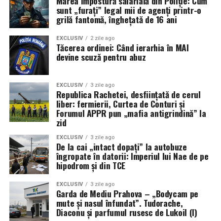
Marea impostură salarială din Poliție: Cum
sunt „furați” legal mii de agenți printr-o
grilă fantomă, înghețată de 16 ani
EXCLUSIV
2 zile ago
Tăcerea ordinei: Când ierarhia în MAI
devine scuză pentru abuz
EXCLUSIV
3 zile ago
Republica Rachetei, desființată de cerul
liber: fermierii, Curtea de Conturi și
Forumul APPR pun „mafia antigrindină” la
zid
EXCLUSIV
3 zile ago
De la cai „intact dopați” la autobuze
îngropate în datorii: Imperiul lui Nae de pe
hipodrom și din TCE
EXCLUSIV
3 zile ago
Garda de Mediu Prahova – „Bodycam pe
mute și nasul înfundat”. Tudorache,
Diaconu și parfumul rusesc de Lukoil (I)