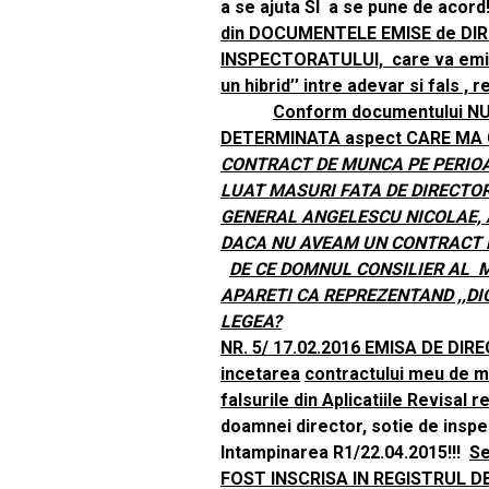
a se ajuta SI a se pune d
din DOCUMENTELE EMISE de DI
INSPECTORATULUI, care va emite
un hibrid’’ intre adevar si fals , 
Conform documentului 
DETERMINATA aspect CARE MA 
CONTRACT DE MUNCA PE PERIOA
LUAT MASURI FATA DE DIRECTO
GENERAL ANGELESCU NICOLAE, 
DACA NU AVEAM UN CONTRACT 
DE CE DOMNUL CONSILIER AL M
APARETI CA REPREZENTAND ,,DIC
LEGEA?
NR. 5/ 17.02.2016 EMISA DE DIRE
incetarea
contractului meu de m
falsurile din Aplicatiile Revisal
doamnei director, sotie de insp
Intampinarea R1/22.04.2015!!!
Se
FOST INSCRISA IN REGISTRUL DE