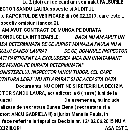
e acord!
La 2 (doi) ani de cand am semnalat FALSURILE
RECTOR SANDU LAURA soseste si AUDITUL
 RAPORTUL DE VERIFICARE din 06.02.2017, care este ,,
respectiv omisiuni (anexa 2).
NU AM AVUT CONTRACT DE MUNCA PE DURATA
CONDUCE LA INTREBARILE:
DACA NU AM AVUT UN
DA DETERMINATA DE CE JURIST MANAILA PAULA NU A
RULUI SANDU LAURA?
DE CE, DOMNULE INSPECTOR
ATI PARTICIPAT LA EXCLUDEREA MEA DIN INVATAMANT
DE MUNCA PE DURATA DETERMINATA?
INISTERELUI, INSPECTOR IANCU TUDOR, CEL CARE
TATURA LEGII’’ NU ATI APARAT SI DE ACEASTA DATA
Documentul NU CONTINE SI REFERIRI LA DECIZIA
CTOR SANDU LAURA, act edictat la 6 ( sase) luni de la
unca!
De asemenea,
nu include
 realizate de secretara Bunea Elena
(secreatara si a
ector:IANCU GABRIELA!!!)
si jurist Manaila Paula
, in
 face referire la faptul ca Decizia nr. 12/ 02.06.2015 NU A
CIZIILOR!
ASA ESTE,