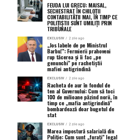
FEUDA LUI GRECU: MAISAL,
SECHESTRAT ÎN CHILOȚII
CONTABILITĂȚII MAI, ÎN TIMP CE
POLIȚIȘTII SUNT UMILIȚI PRIN
TRIBUNALE
EXCLUSIV
2 zile ago
„Jos labele de pe Ministrul
Barbu!”: Fermierii prahoveni
rup tăcerea și îi fac „pe
genunchi” pe rachetiștii
mafiei antigrindină
EXCLUSIV
2 zile ago
Racheta de aur în fondul de
ten al Guvernului: Cum să toci
100 de milioane păzind norii, în
timp ce „mafia antigrindină”
bombardează doar bugetul de
stat
EXCLUSIV
2 zile ago
Marea impostură salarială din
Poliție: Cum sunt „furați” legal