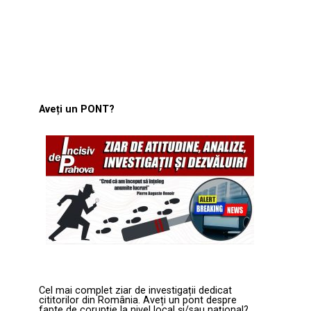
Aveți un PONT?
Cel mai complet ziar de investigații dedicat
cititorilor din România. Aveți un pont despre
fapte de corupție la nivel local și/sau național?