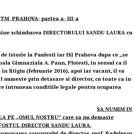
TM PRAHOVA- partea a- III-a
u sine schimbarea DIRECTORULUI SANDU LAURA cu
SCU ANTONIO.
de istorie la Paulesti iar ISJ Prahova dupa ce ,,se
coala Gimnaziala A. Pann, Ploiesti, in sensul ca il
n litigiu (februarie 2016), apoi iar vacant, il va
l numeste prin detasare si director, cu toate ca in
are intruneau conditiile legale pentru ocuparea
SA NUMIM IN
 PE ,,OMUL NOSTRU’’ care sa nu demaste
e FOSTUL DIRECTOR SANDU LAURA.
sului de director, prof. Radulescu