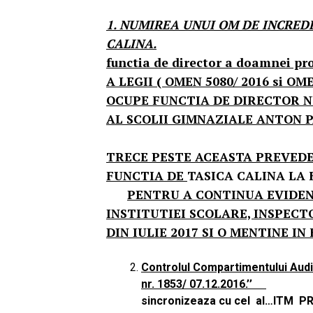
1. NUMIREA UNUI OM DE INCREDE
CALINA.
functia de director a doamnei
A LEGII ( OMEN 5080/ 2016 si O
OCUPE FUNCTIA DE DIRECTOR N
AL SCOLII GIMNAZIALE ANTON P
TRECE PESTE ACEASTA PREVEDE
FUNCTIA DE
TASICA CAL
PENTRU A CONTINUA EVIDEN
INSTITUTIEI SCOLARE, INSPE
DIN IULIE 2017 SI O MENTINE I
Controlul Compartimentului Audi
nr. 1853/ 07.12.2016.’’
Contro
sincronizeaza cu cel al…ITM PRA