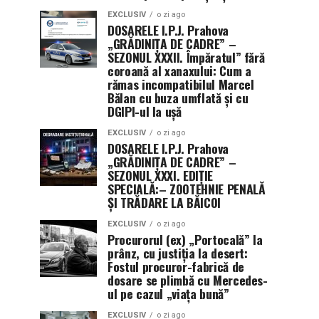
EXCLUSIV
o zi ago
DOSARELE I.P.J. Prahova
„GRĂDINIȚA DE CADRE” –
SEZONUL XXXII. Împăratul” fără
coroană al xanaxului: Cum a
rămas incompatibilul Marcel
Bălan cu buza umflată și cu
DGIPI-ul la ușă
EXCLUSIV
o zi ago
DOSARELE I.P.J. Prahova
„GRĂDINIȚA DE CADRE” –
SEZONUL XXXI. EDIȚIE
SPECIALĂ:– ZOOTEHNIE PENALĂ
ȘI TRĂDARE LA BĂICOI
EXCLUSIV
o zi ago
Procurorul (ex) „Portocală” la
prânz, cu justiția la desert:
Fostul procuror-fabrică de
dosare se plimbă cu Mercedes-
ul pe cazul „viața bună”
EXCLUSIV
o zi ago