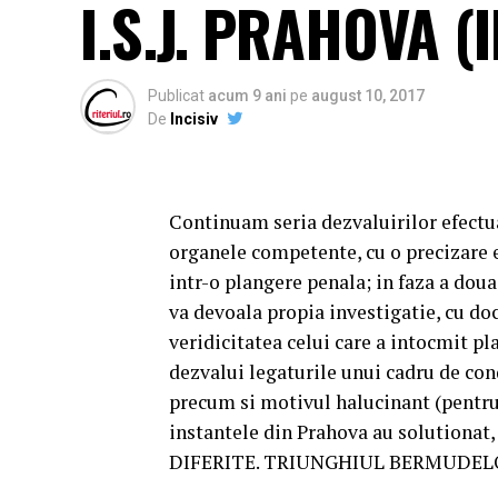
I.S.J. PRAHOVA (II
Publicat
acum 9 ani
pe
august 10, 2017
De
Incisiv
Continuam seria dezvaluirilor efectua
organele competente, cu o precizare e
intr-o plangere penala; in faza a dou
va devoala propia investigatie, cu d
veridicitatea celui care a intocmit pl
dezvalui legaturile unui cadru de condu
precum si motivul halucinant (pentru 
instantele din Prahova au solutionat,
DIFERITE. TRIUNGHIUL BERMUDELOR