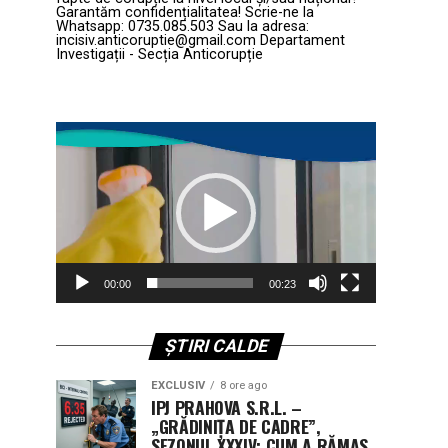
Garantăm confidențialitatea! Scrie-ne la
Whatsapp: 0735.085.503 Sau la adresa:
incisiv.anticoruptie@gmail.com Departament
Investigații - Secția Anticorupție
Player
video
00:00
00:23
ȘTIRI CALDE
EXCLUSIV
8 ore ago
IPJ PRAHOVA S.R.L. –
„GRĂDINIȚA DE CADRE”,
SEZONUL XXXIV: CUM A RĂMAS