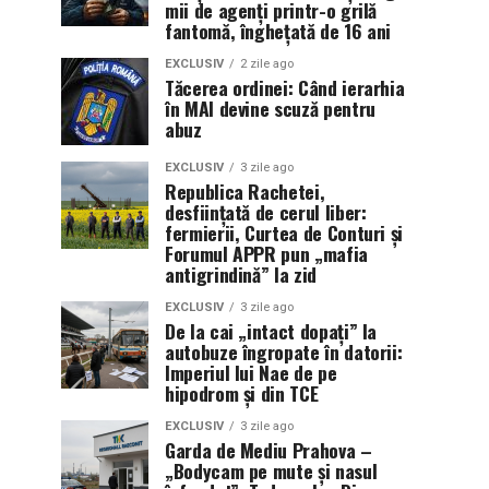
mii de agenți printr-o grilă
fantomă, înghețată de 16 ani
EXCLUSIV
2 zile ago
Tăcerea ordinei: Când ierarhia
în MAI devine scuză pentru
abuz
EXCLUSIV
3 zile ago
Republica Rachetei,
desființată de cerul liber:
fermierii, Curtea de Conturi și
Forumul APPR pun „mafia
antigrindină” la zid
EXCLUSIV
3 zile ago
De la cai „intact dopați” la
autobuze îngropate în datorii:
Imperiul lui Nae de pe
hipodrom și din TCE
EXCLUSIV
3 zile ago
Garda de Mediu Prahova –
„Bodycam pe mute și nasul