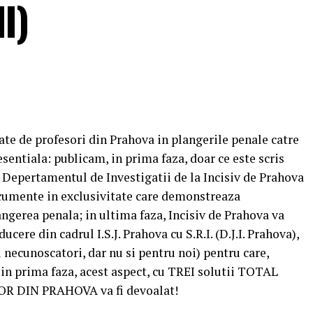
I)
te de profesori din Prahova in plangerile penale catre
sentiala: publicam, in prima faza, doar ce este scris
a Depertamentul de Investigatii de la Incisiv de Prahova
ocumente in exclusivitate care demonstreaza
angerea penala; in ultima faza, Incisiv de Prahova va
cere din cadrul I.S.J. Prahova cu S.R.I. (D.J.I. Prahova),
necunoscatori, dar nu si pentru noi) pentru care,
 in prima faza, acest aspect, cu TREI solutii TOTAL
 DIN PRAHOVA va fi devoalat!