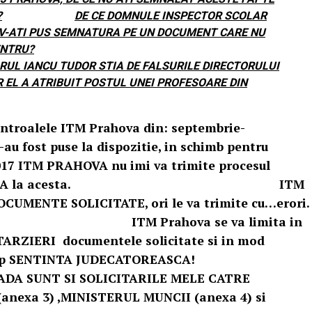
?
DE CE DOMNULE INSPECTOR SCOLAR
V-ATI PUS SEMNATURA PE UN DOCUMENT CARE NU
ENTRU?
ORUL IANCU TUDOR STIA DE FALSURILE DIRECTORULUI
 EL A ATRIBUIT POSTUL UNEI PROFESOARE DIN
!
ntroalele ITM Prahova din: septembrie-
-au fost puse la dispozitie, in schimb pentru
 2017 ITM PRAHOVA nu imi va trimite procesul
e si nici ANEXA la acesta. ITM
MENTE SOLICITATE, ori le va trimite cu…erori.
a se va limita in
ARZIERI documentele solicitate si in mod
ventii de tip SENTINTA JUDECATOREASCA!
LICITARILE MELE CATRE
nexa 3) ,MINISTERUL MUNCII (anexa 4) si