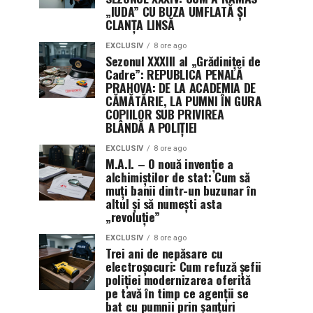
„IUDA” CU BUZA UMFLATĂ ȘI
CLANȚA LINSĂ
EXCLUSIV
8 ore ago
Sezonul XXXIII al „Grădiniței de
Cadre”: REPUBLICA PENALĂ
PRAHOVA: DE LA ACADEMIA DE
CĂMĂTĂRIE, LA PUMNI ÎN GURA
COPIILOR SUB PRIVIREA
BLÂNDĂ A POLIȚIEI
EXCLUSIV
8 ore ago
M.A.I. – O nouă invenție a
alchimiștilor de stat: Cum să
muți banii dintr-un buzunar în
altul și să numești asta
„revoluție”
EXCLUSIV
8 ore ago
Trei ani de nepăsare cu
electroșocuri: Cum refuză șefii
poliției modernizarea oferită
pe tavă în timp ce agenții se
bat cu pumnii prin șanțuri