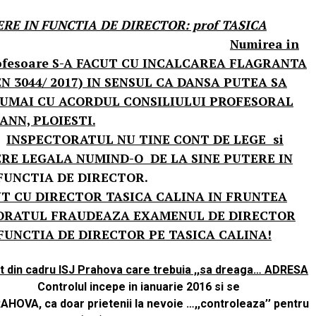
RE IN FUNCTIA DE DIRECTOR: prof TASICA
Numirea in
 profesoare S-A FACUT CU INCALCAREA FLAGRANTA
MEN 3044/ 2017) IN SENSUL CA DANSA PUTEA SA
UMAI CU ACORDUL CONSILIULUI PROFESORAL
ANN, PLOIESTI.
INSPECTORATUL NU TINE CONT DE LEGE si
RE LEGALA NUMIND-O DE LA SINE PUTERE IN
INA LA FUNCTIA DE DIRECTOR.
T CU DIRECTOR TASICA CALINA IN FRUNTEA
CTORATUL FRAUDEAZA EXAMENUL DE DIRECTOR
N FUNCTIA DE DIRECTOR PE TASICA CALINA!
t din cadru ISJ Prahova care trebuia ,,sa dreaga… ADRESA
lul incepe in ianuarie 2016 si se
HOVA, ca doar prietenii la nevoie …,,controleaza’’ pentru