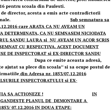
brie 2016 pentru scoala din Paulesti.
 de director, acesta a emis acte contradictorii
ei plangeri penale.
Sub semnatura sa
 07.12.2016 care ARATA CA NU AVEAM UN
A DETERMINATA, CA NU SEMNASEM NICIODATA
RUL SANDU LAURA si NU AVEAM UN ACOR SCRIS
 SEMNAT CU RESPECTIVA. ACEST DOCUMENT
SE DE INSPECTORAT si EX-DIRECTOR SANDU
emite aceasta adresă,
e ajutat sa plece din scoala’’ si sa ocupe postul de
irmatiile
din Adresa nr. 1853/07.12.2016
LSURILE INSPECTORATULUI si EX-
IA SA ACTIONEZE !
IN
ISI GANDESTE PLANUL DE DEMONTARE A
53/ 07.12.2016 IN DOUA ETAPE: