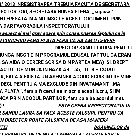
/ 2013 INREGISTRAREA TREBUIA FACUTA DE SECRETARA
ECTOR. ORI, SECRETARA BUNEA ELENA, ,,supusa’’
ERA INTERESATA IN A NU INSCRIE ACEST DOCUMENT PRIN
SA DAR FAVORABILA INSPECTORATULUI!
 aspect si mai grav apare prin consemnarea faptului ca in
IN CONCEDIU FARA PLATA FARA CA SA AM O CERERE
ECTOR SANDU LAURA PENTRU
MUNCA INSCRIE IN PROGRAMUL EDUSAL FAPTUL CA ERAM
 SA AIBA O CERERE SCRISA DIN PARTEA MEA) SI, DREPT
CTUL DE MUNCA IN BAZA ART. 55, LIT. B – CODUL
R, FARA A EXISTA UN ASEMNEA ACORD SCRIS INTRE MINE
RU A MA EXCLUDE DIN INVATAMANT ,,MA
TA’’, fara a fi cerut eu in scris acest lucru, SI IMI
A PRIN ACODUL PARTILOR, fara sa aiba acordul meu
b- Codul Muncii) !
ESTE OPERA INSPECTORATULUI
R SANDU LAURA SA FACA ACESTE FALSURI, PENTRU CA
UN DIRECTOR POATE FALSIFICA DE ASA MANIERA
TE!
DOAMNELOR de
SJ PRAHOVA, DE CE NU ATI SEMNALAT ACESTE FAPTE