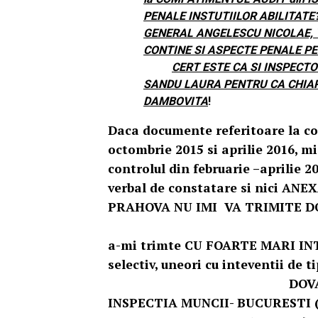
PENALE INSTUTIILOR ABILITATE
GENERAL ANGELESCU NICOLAE, 
CONTINE SI ASPECTE PENALE P
CERT ESTE CA SI INSPECT
SANDU LAURA PENTRU CA CHIAR
DAMBOVITA
Daca documente referitoare la co
octombrie 2015 si aprilie 2016, mi
controlul din februarie –aprilie
verbal de constatar
PRAHOVA NU IMI VA TRIMITE DOCU
ITM Prahov
a-mi trimte CU FOARTE MARI INT
selectiv, uneori cu inte
DOVADA SUNT SI SO
INSPECTIA MUNCII- BUCURESTI (a