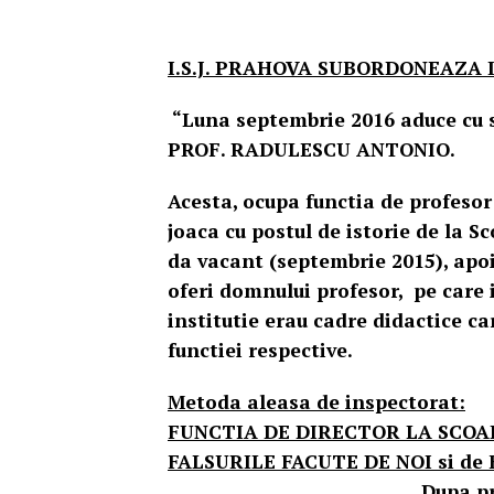
I.S.J. PRAHOVA SUBORDONEAZA I
“Luna septembrie 2016 aduce c
PROF. RADULE
Acesta, ocupa functia de profesor 
joaca cu postul de istorie de la S
da vacant (septembrie 2015), apoi i
oferi domnului profesor, pe care i
institutie erau cadre didactice c
functiei respective.
Metoda aleasa de inspectorat:
FUNCTIA DE DIRECTOR LA SCOALA
FALSURILE FACUTE DE NOI si d
Dupa promovarea concur