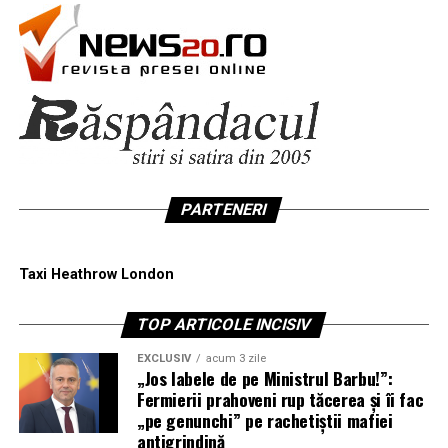
PARTENERI
Taxi Heathrow London
TOP ARTICOLE INCISIV
EXCLUSIV
acum 3 zile
„Jos labele de pe Ministrul Barbu!”:
Fermierii prahoveni rup tăcerea și îi fac
„pe genunchi” pe rachetiștii mafiei
antigrindină