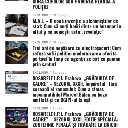
Vitrină tehnologică și câmp de
GURA COPIILOR SUB PRIVIREA BLÂNDĂ A
POLIȚIEI
antrenament împotriva Iranului
EXCLUSIV
19 ore ago
M.A.I. – O nouă invenție a alchimiștilor de
Dincolo de obiectivele strategice, misiunea din Golf are
stat: Cum să muți banii dintr-un buzunar în
două mize esențiale. Pe de o parte, oferă armatei italiene
altul și să numești asta „revoluție”
ocazia rară de a acumula experiență operativă directă
împotriva tehnologiilor militare iraniene, colectând
EXCLUSIV
19 ore ago
Trei ani de nepăsare cu electroșocuri: Cum
date vitale despre apărarea antirachetă și lupta anti-
refuză șefii poliției modernizarea oferită
dronă.
pe tavă în timp ce agenții se bat cu pumnii
prin șanțuri
Pe de altă parte, există o dimensiune industrială
EXCLUSIV
2 zile ago
evidentă. Prin desfășurarea sistemelor SAMP/T și a
DOSARELE I.P.J. Prahova „GRĂDINIȚA DE
CADRE” – SEZONUL XXXII. Împăratul” fără
tehnologiilor anti-dronă de la Leonardo în condiții reale
coroană al xanaxului: Cum a rămas
de conflict, Italia își transformă misiunea într-o
incompatibilul Marcel Bălan cu buza
veritabilă vitrină comercială. Succesul acestor
umflată și cu DGIPI-ul la ușă
echipamente sub presiunea atacurilor din Golf ar putea
EXCLUSIV
2 zile ago
consolida poziția Italiei pe piața globală de armament,
DOSARELE I.P.J. Prahova „GRĂDINIȚA DE
demonstrând că tehnologia națională este pregătită
CADRE” – SEZONUL XXXI. EDIȚIE SPECIALĂ:–
ZOOTEHNIE PENALĂ ȘI TRĂDARE LA BĂICOI
pentru cele mai dure provocări moderne.