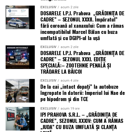
EXCLUSIV
acum 2 zile
DOSARELE I.P.J. Prahova „GRĂDINIȚA DE
CADRE” – SEZONUL XXXII. Împăratul”
fără coroană al xanaxului: Cum a rămas
incompatibilul Marcel Bălan cu buza
umflată și cu DGIPI-ul la ușă
EXCLUSIV
acum 2 zile
DOSARELE I.P.J. Prahova „GRĂDINIȚA DE
CADRE” – SEZONUL XXXI. EDIȚIE
SPECIALĂ:– ZOOTEHNIE PENALĂ ȘI
TRĂDARE LA BĂICOI
EXCLUSIV
acum 4 zile
De la cai „intact dopați” la autobuze
îngropate în datorii: Imperiul lui Nae de
pe hipodrom și din TCE
EXCLUSIV
acum 19 ore
IPJ PRAHOVA S.R.L. – „GRĂDINIȚA DE
CADRE”, SEZONUL XXXIV: CUM A RĂMAS
„IUDA” CU BUZA UMFLATĂ ȘI CLANȚA