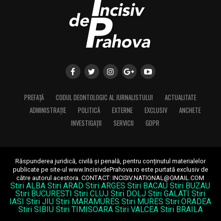
PREFAȚĂ
CODUL DEONTOLOGIC AL JURNALISTULUI
ACTUALITATE
ADMINISTRAȚIE
POLITICĂ
EXTERNE
EXCLUSIV
ANCHETE
INVESTIGAȚII
SERVICII
GDPR
Răspunderea juridică, civilă și penală, pentru conținutul materialelor
publicate pe site-ul www.IncisivdePrahova.ro este purtată exclusiv de
către autorul acestora.
CONTACT: INCISIV.NATIONAL@GMAIL.COM
Stiri ALBA
Stiri ARAD
Stiri ARGES
Stiri BACAU
Stiri BUZAU
Stiri BUCURESTI
Stiri CLUJ
Stiri DOLJ
Stiri GALATI
Stiri
IASI
Stiri JIU
Stiri MARAMURES
Stiri MURES
Stiri ORADEA
Stiri SIBIU
Stiri TIMISOARA
Stiri VALCEA
Stiri BRAILA