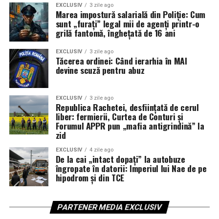
EXCLUSIV
3 zile ago
Marea impostură salarială din Poliție: Cum
sunt „furați” legal mii de agenți printr-o
grilă fantomă, înghețată de 16 ani
EXCLUSIV
3 zile ago
Tăcerea ordinei: Când ierarhia în MAI
devine scuză pentru abuz
EXCLUSIV
3 zile ago
Republica Rachetei, desființată de cerul
liber: fermierii, Curtea de Conturi și
Forumul APPR pun „mafia antigrindină” la
zid
EXCLUSIV
4 zile ago
De la cai „intact dopați” la autobuze
îngropate în datorii: Imperiul lui Nae de pe
hipodrom și din TCE
PARTENER MEDIA EXCLUSIV