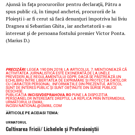
Ajunsă în fața procurorilor pentru declarații, Pătru a
spus public că, în timpul anchetei, procurorii de la
Ploiești i-ar fi cerut să facă denunțuri împotriva lui liviu
Dragnea si Sebastian Ghita , iar anchetatorii s-au
interesat și de persoana fostului premier Victor Ponta.
(Marius D.)
PRECIZĂRI:
LEGEA 190 DIN 2018, LA ARTICOLUL 7, MENŢIONEAZĂ CĂ
ACTIVITATEA JURNALISTICĂ ESTE EXONERATĂ DE LA UNELE
PREVEDERI ALE REGULAMENTULUI GDPR, DACĂ SE PĂSTREAZĂ UN
ECHILIBRU ÎNTRE LIBERTATEA DE EXPRIMARE ŞI PROTECŢIA DATELOR
CU CARACTER PERSONAL.
INFORMAȚIILE DIN PREZENTUL ARTICOL
SUNT DE INTERES PUBLIC ȘI SUNT OBȚINUTE DIN SURSE PUBLICE
DESCHISE.
PUBLICAȚIA
INCISIVDEPRAHOVA.RO
PUNE LA DISPOZIȚIA
PERSOANELOR INTERESATE DREPTUL LA REPLICA PRIN INTERMEDIUL
URMĂTORULUI EMAIL:
INCISIV.NATIONAL@GMAIL.COM
.....
ARTICOLE PE ACEIASI TEMA:
URMATORUL
Cultivarea Fricii/ Lichelele și Profesioniștii