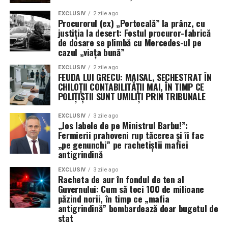
EXCLUSIV
2 zile ago
Procurorul (ex) „Portocală” la prânz, cu
justiția la desert: Fostul procuror-fabrică
de dosare se plimbă cu Mercedes-ul pe
cazul „viața bună”
EXCLUSIV
2 zile ago
FEUDA LUI GRECU: MAISAL, SECHESTRAT ÎN
CHILOȚII CONTABILITĂȚII MAI, ÎN TIMP CE
POLIȚIȘTII SUNT UMILIȚI PRIN TRIBUNALE
EXCLUSIV
3 zile ago
„Jos labele de pe Ministrul Barbu!”:
Fermierii prahoveni rup tăcerea și îi fac
„pe genunchi” pe rachetiștii mafiei
antigrindină
EXCLUSIV
3 zile ago
Racheta de aur în fondul de ten al
Guvernului: Cum să toci 100 de milioane
păzind norii, în timp ce „mafia
antigrindină” bombardează doar bugetul de
stat