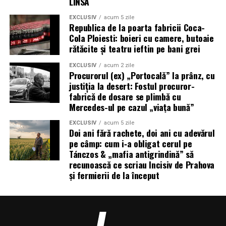
LINSĂ
EXCLUSIV
acum 5 zile
Republica de la poarta fabricii Coca-
Cola Ploiesti: boieri cu camere, butoaie
rătăcite și teatru ieftin pe bani grei
EXCLUSIV
acum 2 zile
Procurorul (ex) „Portocală” la prânz, cu
justiția la desert: Fostul procuror-
fabrică de dosare se plimbă cu
Mercedes-ul pe cazul „viața bună”
EXCLUSIV
acum 5 zile
Doi ani fără rachete, doi ani cu adevărul
pe câmp: cum i‑a obligat cerul pe
Tánczos & „mafia antigrindină” să
recunoască ce scriau Incisiv de Prahova
și fermierii de la început