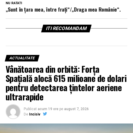
NU RATATI
„Sunt în ţara mea, între fraţi“/„Draga mea Românie“.
ITI RECOMANDAM
ACTUALITATE
Vânătoarea din orbită: Forța
Spațială alocă 615 milioane de dolari
pentru detectarea țintelor aeriene
ultrarapide
Publicat
acum 19 ore
pe
august 7, 2026
De
Incisiv