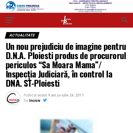
ACTUALITATE
Un nou prejudiciu de imagine pentru
D.N.A. Ploiesti produs de procurorul
periculos “Sa Moara Mama”/
Inspecția Judiciară, în control la
DNA. ST-Ploiesti
Publicat
acum 9 ani
pe
iulie 24, 2017
De
Incisiv