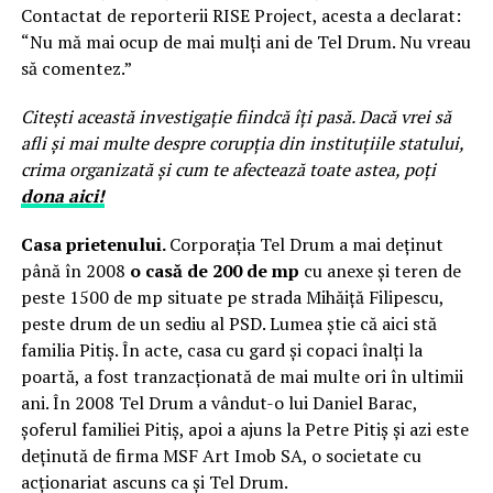
Contactat de reporterii RISE Project, acesta a declarat:
“Nu mă mai ocup de mai mulți ani de Tel Drum. Nu vreau
să comentez.”
Citești această investigație fiindcă îți pasă. Dacă vrei să
afli și mai multe despre corupția din instituțiile statului,
crima organizată și cum te afectează toate astea, poți
dona aici!
Casa prietenului.
Corporația Tel Drum a mai deținut
până în 2008
o casă de 200 de mp
cu anexe și teren de
peste 1500 de mp situate pe strada Mihăiță Filipescu,
peste drum de un sediu al PSD. Lumea știe că aici stă
familia Pitiș. În acte, casa cu gard și copaci înalți la
poartă, a fost tranzacționată de mai multe ori în ultimii
ani. În 2008 Tel Drum a vândut-o lui Daniel Barac,
șoferul familiei Pitiș, apoi a ajuns la Petre Pitiș și azi este
deținută de firma MSF Art Imob SA, o societate cu
acționariat ascuns ca și Tel Drum.