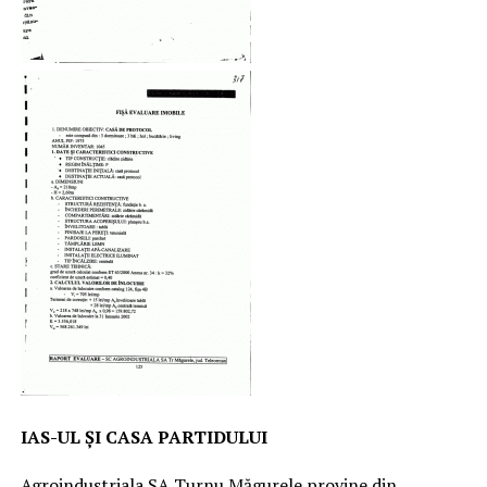
IAS-UL ȘI CASA PARTIDULUI
Agroindustriala SA Turnu Măgurele provine din