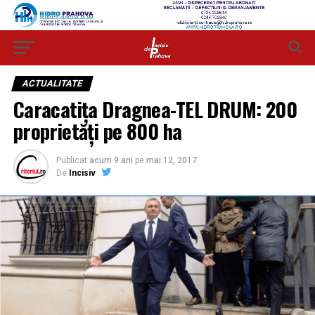
ACTUALITATE
Caracatița Dragnea-TEL DRUM: 200
proprietăți pe 800 ha
Publicat
acum 9 ani
pe
mai 12, 2017
De
Incisiv