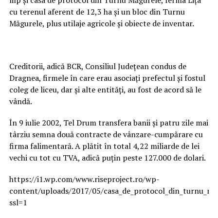
cu terenul aferent de 12,3 ha și un bloc din Turnu
Măgurele, plus utilaje agricole și obiecte de inventar.
Creditorii, adică BCR, Consiliul Județean condus de
Dragnea, firmele în care erau asociați prefectul și fostul
coleg de liceu, dar și alte entități, au fost de acord să le
vândă.
În 9 iulie 2002, Tel Drum transfera banii și patru zile mai
târziu semna două contracte de vânzare-cumpărare cu
firma falimentară. A plătit în total 4,22 miliarde de lei
vechi cu tot cu TVA, adică puțin peste 127.000 de dolari.
https://i1.wp.com/www.riseproject.ro/wp-
content/uploads/2017/05/casa_de_protocol_din_turnu_ma
ssl=1