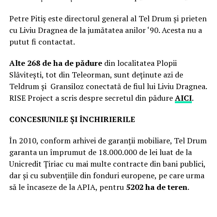
Petre Pitiș este directorul general al Tel Drum și prieten
cu Liviu Dragnea de la jumătatea anilor ‘90. Acesta nu a
putut fi contactat.
Alte 268 de ha de pădure
din localitatea Plopii
Slăvitești, tot din Teleorman, sunt deținute azi de
Teldrum și Gransiloz conectată de fiul lui Liviu Dragnea.
RISE Project a scris despre secretul din pădure
AICI
.
CONCESIUNILE ȘI ÎNCHIRIERILE
În 2010, conform arhivei de garanții mobiliare, Tel Drum
garanta un împrumut de 18.000.000 de lei luat de la
Unicredit Țiriac cu mai multe contracte din bani publici,
dar și cu subvențiile din fonduri europene, pe care urma
să le încaseze de la APIA, pentru
5202 ha de teren
.