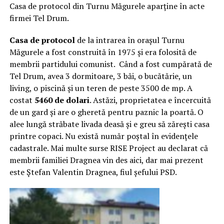
Casa de protocol din Turnu Măgurele aparține în acte
firmei Tel Drum.
Casa de protocol
de la intrarea în orașul Turnu
Măgurele a fost construită în 1975 și era folosită de
membrii partidului comunist. Când a fost cumpărată de
Tel Drum, avea 3 dormitoare, 3 băi, o bucătărie, un
living, o piscină și un teren de peste 3500 de mp. A
costat
5460 de dolari
. Astăzi, proprietatea e încercuită
de un gard și are o gheretă pentru paznic la poartă. O
alee lungă străbate livada deasă și e greu să zărești casa
printre copaci. Nu există număr poștal în evidențele
cadastrale. Mai multe surse RISE Project au declarat că
membrii familiei Dragnea vin des aici, dar mai prezent
este Ștefan Valentin Dragnea, fiul șefului PSD.