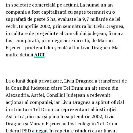
în societate comercială pe acțiuni. La numai un an
compania a fost capitalizată cu șapte terenuri cu o
suprafață de peste 5 ha, evaluate la 9,7 miliarde de lei
vechi. În aprilie 2002, prin semnătura lui Liviu Dragnea,
în calitate de președinte al consiliului județean, firma a
fost cumpărată, prin negociere directă, de Marian
Fișcuci – prietenul din școală al lui Liviu Dragnea. Mai
multe detalii
AICI
.
La o lună după privatizare, Liviu Dragnea a transferat de
la Consiliul Județean către Tel Drum un alt teren din
Alexandria. Astfel, Consiliul Județean a redevenit
acționar al companiei, iar Liviu Dragnea a apărut oficial
în structura Tel Drum ca reprezentant al instituției.
Astfel că, din mai și până în septembrie 2002, Liviu
Dragnea și Marian Fișcuci au fost colegi în Tel Drum.
Liderul PSD
a negat
în repetate rânduri ca ar fi avut