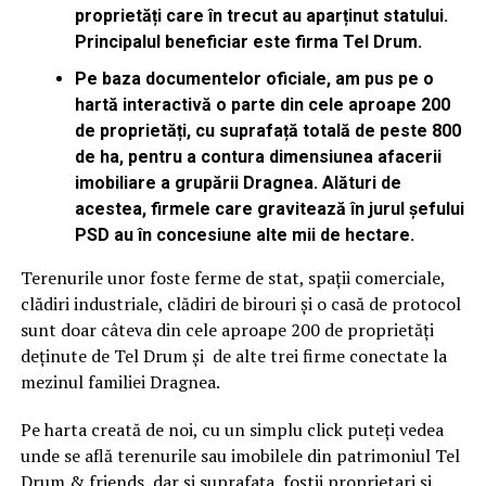
proprietăți care în trecut au aparținut statului.
Principalul beneficiar este firma Tel Drum.
Pe baza documentelor oficiale, am pus pe o
hartă interactivă o parte din cele aproape 200
de proprietăți, cu suprafață totală de peste 800
de ha, pentru a contura dimensiunea afacerii
imobiliare a grupării Dragnea. Alături de
acestea, firmele care gravitează în jurul șefului
PSD au în concesiune alte mii de hectare.
Terenurile unor foste ferme de stat, spații comerciale,
clădiri industriale, clădiri de birouri și o casă de protocol
sunt doar câteva din cele aproape 200 de proprietăți
deținute de Tel Drum și de alte trei firme conectate la
mezinul familiei Dragnea.
Pe harta creată de noi, cu un simplu click puteți vedea
unde se află terenurile sau imobilele din patrimoniul Tel
Drum & friends, dar și suprafața, foștii proprietari și