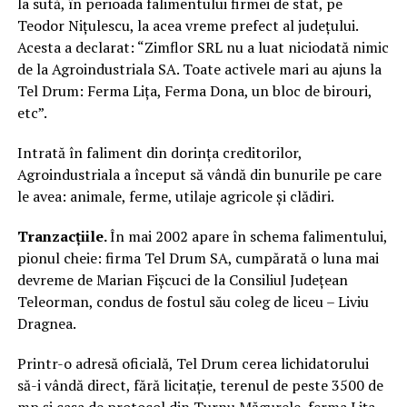
la sută, în perioada falimentului firmei de stat, pe
Teodor Nițulescu, la acea vreme prefect al județului.
Acesta a declarat: “Zimflor SRL nu a luat niciodată nimic
de la Agroindustriala SA. Toate activele mari au ajuns la
Tel Drum: Ferma Lița, Ferma Dona, un bloc de birouri,
etc”.
Intrată în faliment din dorința creditorilor,
Agroindustriala a început să vândă din bunurile pe care
le avea: animale, ferme, utilaje agricole și clădiri.
Tranzacțiile.
În mai 2002 apare în schema falimentului,
pionul cheie: firma Tel Drum SA, cumpărată o luna mai
devreme de Marian Fișcuci de la Consiliul Județean
Teleorman, condus de fostul său coleg de liceu – Liviu
Dragnea.
Printr-o adresă oficială, Tel Drum cerea lichidatorului
să-i vândă direct, fără licitație, terenul de peste 3500 de
mp și casa de protocol din Turnu Măgurele, ferma Lița