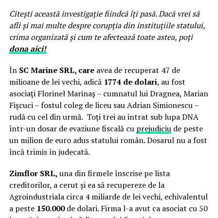
Citești această investigație fiindcă îți pasă. Dacă vrei să
afli și mai multe despre corupția din instituțiile statului,
crima organizată și cum te afectează toate astea, poți
dona aici!
În
SC Marine SRL, care
avea de recuperat 47 de
milioane de lei vechi, adică
1774 de dolari
, au fost
asociați Florinel Marinaș – cumnatul lui Dragnea, Marian
Fișcuci – fostul coleg de liceu sau Adrian Simionescu –
rudă cu cel din urmă. Toți trei au intrat sub lupa DNA
într-un dosar de evaziune fiscală cu
prejudiciu
de peste
un milion de euro adus statului român. Dosarul nu a fost
încă trimis în judecată.
Zimflor SRL,
una din firmele înscrise pe lista
creditorilor, a cerut și ea să recupereze de la
Agroindustriala circa 4 miliarde de lei vechi, echivalentul
a peste
150.000
de dolari. Firma l-a avut ca asociat cu 50