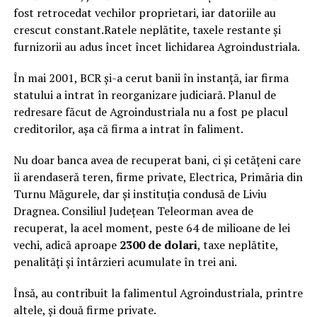
fost retrocedat vechilor proprietari, iar datoriile au
crescut constant.Ratele neplătite, taxele restante și
furnizorii au adus încet încet lichidarea Agroindustriala.
În mai 2001, BCR și-a cerut banii în instanță, iar firma
statului a intrat în reorganizare judiciară. Planul de
redresare făcut de Agroindustriala nu a fost pe placul
creditorilor, așa că firma a intrat în faliment.
Nu doar banca avea de recuperat bani, ci și cetățeni care
îi arendaseră teren, firme private, Electrica, Primăria din
Turnu Măgurele, dar și instituția condusă de Liviu
Dragnea. Consiliul Județean Teleorman avea de
recuperat, la acel moment, peste 64 de milioane de lei
vechi, adică aproape
2300 de dolari
, taxe neplătite,
penalități și întârzieri acumulate în trei ani.
Însă, au contribuit la falimentul Agroindustriala, printre
altele, și două firme private.