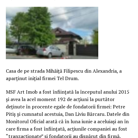
Casa de pe strada Mihăiță Filipescu din Alexandria, a
aparținut inițial firmei Tel Drum.
MSF Art Imob a fost înființată la începutul anului 2015
și avea la acel moment 192 de acțiuni la purtător
deținute în procente egale de fondatorii firmei: Petre
Pitiș și cumnatul acestuia, Dan Liviu Bărcaru. Datele din
Monitorul Oficial arată că în luna iunie a aceluiași an în
care firma a fost înființată, acțiunile companiei au fost
“tranzacționate” și fondatorii au dispărut din firmă.