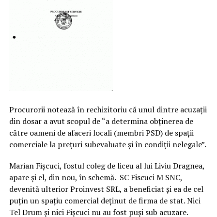
Procurorii notează în rechizitoriu că unul dintre acuzații
din dosar a avut scopul de “a determina obținerea de
către oameni de afaceri locali (membri PSD) de spații
comerciale la prețuri subevaluate și în condiții nelegale”.
Marian Fișcuci, fostul coleg de liceu al lui Liviu Dragnea,
apare și el, din nou, în schemă. SC Fiscuci M SNC,
devenită ulterior Proinvest SRL, a beneficiat și ea de cel
puțin un spațiu comercial deținut de firma de stat. Nici
Tel Drum și nici Fișcuci nu au fost puși sub acuzare.