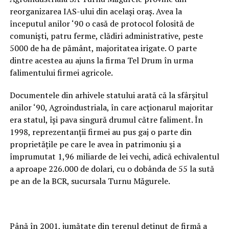
reorganizarea IAS-ului din același oraș. Avea la
începutul anilor ‘90 o casă de protocol folosită de
comuniști, patru ferme, clădiri administrative, peste
5000 de ha de pământ, majoritatea irigate. O parte
dintre acestea au ajuns la firma Tel Drum în urma
falimentului firmei agricole.
Documentele din arhivele statului arată că la sfârșitul
anilor ‘90, Agroindustriala, în care acționarul majoritar
era statul, își pava singură drumul către faliment. În
1998, reprezentanții firmei au pus gaj o parte din
proprietățile pe care le avea în patrimoniu și a
împrumutat 1,96 miliarde de lei vechi, adică echivalentul
a aproape 226.000 de dolari, cu o dobânda de 55 la sută
pe an de la BCR, sucursala Turnu Măgurele.
Până în 2001, jumătate din terenul deținut de firmă a