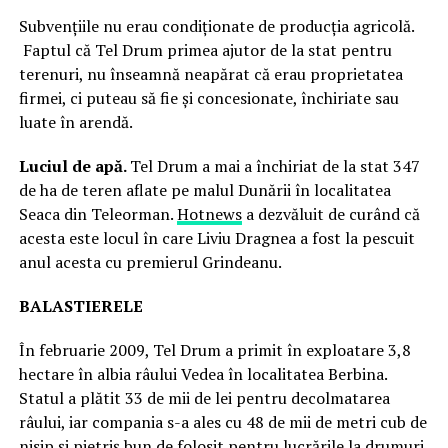
Subvențiile nu erau condiționate de producția agricolă.
Faptul că Tel Drum primea ajutor de la stat pentru
terenuri, nu înseamnă neapărat că erau proprietatea
firmei, ci puteau să fie și concesionate, închiriate sau
luate în arendă.
Luciul de apă.
Tel Drum a mai a închiriat de la stat 347
de ha de teren aflate pe malul Dunării în localitatea
Seaca din Teleorman.
Hotnews
a dezvăluit de curând că
acesta este locul în care Liviu Dragnea a fost la pescuit
anul acesta cu premierul Grindeanu.
BALASTIERELE
În februarie 2009, Tel Drum a primit în exploatare 3,8
hectare în albia râului Vedea în localitatea Berbina.
Statul a plătit 33 de mii de lei pentru decolmatarea
râului, iar compania s-a ales cu 48 de mii de metri cub de
nisip și pietriș bun de folosit pentru lucrările la drumuri.