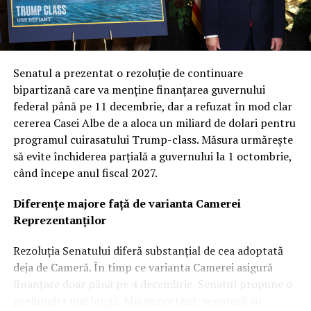
Col. Ryan Frazier a explicat că nucleul acestei noi etape
este diversificarea capacităților. Prin explorarea unor
inovații și tehnologii unice, Forța Spațială urmărește să
obțină avantaje de performanță distincte, garantând că
Senatul a prezentat o rezoluție de continuare
armata va dispune de cea mai avansată tehnologie
bipartizană care va menține finanțarea guvernului
disponibilă pe piață. Această abordare multi-vectorială
federal până pe 11 decembrie, dar a refuzat în mod clar
este văzută ca o plasă de siguranță strategică în fața
cererea Casei Albe de a aloca un miliard de dolari pentru
evoluțiilor imprevizibile din teatrele de operațiuni.
programul cuirasatului Trump-class. Măsura urmărește
să evite închiderea parțială a guvernului la 1 octombrie,
Revoluția „Flatellites”: Rocket Lab propune o
când începe anul fiscal 2027.
arhitectură inovatoare pentru Neutron
Diferențe majore față de varianta Camerei
Dintre contractorii anunțați, Rocket Lab se detașează cu
Reprezentanților
o cotă de 397 de milioane de dolari. Compania cu sediul
în California va dezvolta și opera o constelație de
Rezoluția Senatului diferă substanțial de cea adoptată
„Flatellites” – un design revoluționar de sateliți plați,
deja de Cameră. În timp ce varianta Camerei asigură
optimizați pentru comunicare de mare bandă și latență
finanțare doar până pe 4 decembrie, Senatul propune o
scăzută.
prelungire mai lungă. Mai important, senatorii au