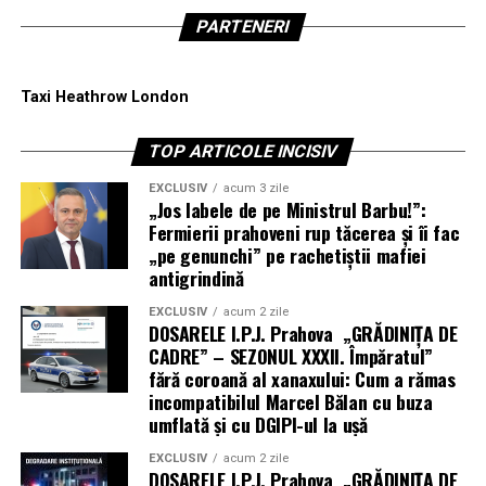
PARTENERI
Taxi Heathrow London
TOP ARTICOLE INCISIV
EXCLUSIV
acum 3 zile
„Jos labele de pe Ministrul Barbu!”:
Fermierii prahoveni rup tăcerea și îi fac
„pe genunchi” pe rachetiștii mafiei
antigrindină
EXCLUSIV
acum 2 zile
DOSARELE I.P.J. Prahova „GRĂDINIȚA DE
CADRE” – SEZONUL XXXII. Împăratul”
fără coroană al xanaxului: Cum a rămas
incompatibilul Marcel Bălan cu buza
umflată și cu DGIPI-ul la ușă
EXCLUSIV
acum 2 zile
DOSARELE I.P.J. Prahova „GRĂDINIȚA DE