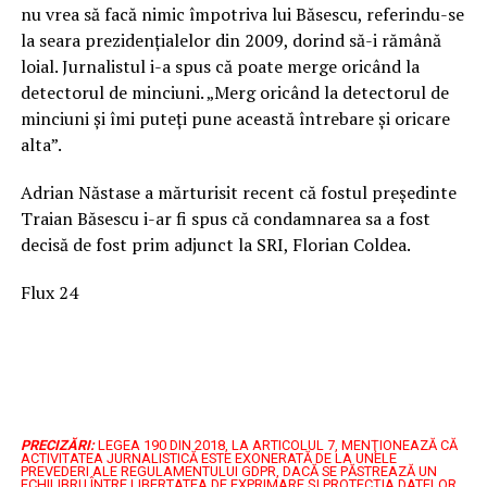
nu vrea să facă nimic împotriva lui Băsescu, referindu-se
la seara prezidențialelor din 2009, dorind să-i rămână
loial. Jurnalistul i-a spus că poate merge oricând la
detectorul de minciuni. „Merg oricând la detectorul de
minciuni și îmi puteți pune această întrebare și oricare
alta”.
Adrian Năstase a mărturisit recent că fostul președinte
Traian Băsescu i-ar fi spus că condamnarea sa a fost
decisă de fost prim adjunct la SRI, Florian Coldea.
Flux 24
PRECIZĂRI:
LEGEA 190 DIN 2018, LA ARTICOLUL 7, MENŢIONEAZĂ CĂ
ACTIVITATEA JURNALISTICĂ ESTE EXONERATĂ DE LA UNELE
PREVEDERI ALE REGULAMENTULUI GDPR, DACĂ SE PĂSTREAZĂ UN
ECHILIBRU ÎNTRE LIBERTATEA DE EXPRIMARE ŞI PROTECŢIA DATELOR