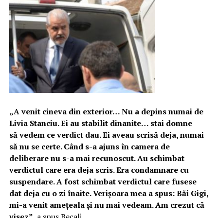
„A venit cineva din exterior… Nu a depins numai de
Livia Stanciu. Ei au stabilit dinanite… stai domne
să vedem ce verdict dau. Ei aveau scrisă deja, numai
să nu se certe. Când s-a ajuns în camera de
deliberare nu s-a mai recunoscut. Au schimbat
verdictul care era deja scris. Era condamnare cu
suspendare. A fost schimbat verdictul care fusese
dat deja cu o zi înaite. Verișoara mea a spus: Băi Gigi,
mi-a venit ameţeala şi nu mai vedeam. Am crezut că
visez”,
a spus Becali.