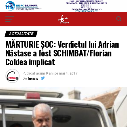
ACTUALITATE
MĂRTURIE ȘOC: Verdictul lui Adrian
Năstase a fost SCHIMBAT/Florian
Coldea implicat
Publicat
acum 9 ani
pe
mai 4, 2017
De
Incisiv