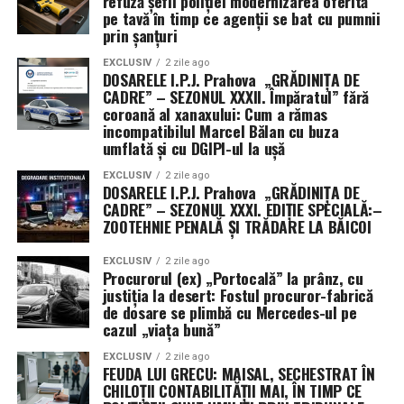
refuză șefii poliției modernizarea oferită
dronă.
pe tavă în timp ce agenții se bat cu pumnii
prin șanțuri
Pe de altă parte, există o dimensiune industrială
EXCLUSIV
2 zile ago
evidentă. Prin desfășurarea sistemelor SAMP/T și a
DOSARELE I.P.J. Prahova „GRĂDINIȚA DE
CADRE” – SEZONUL XXXII. Împăratul” fără
tehnologiilor anti-dronă de la Leonardo în condiții reale
coroană al xanaxului: Cum a rămas
de conflict, Italia își transformă misiunea într-o
incompatibilul Marcel Bălan cu buza
veritabilă vitrină comercială. Succesul acestor
umflată și cu DGIPI-ul la ușă
echipamente sub presiunea atacurilor din Golf ar putea
EXCLUSIV
2 zile ago
consolida poziția Italiei pe piața globală de armament,
DOSARELE I.P.J. Prahova „GRĂDINIȚA DE
demonstrând că tehnologia națională este pregătită
CADRE” – SEZONUL XXXI. EDIȚIE SPECIALĂ:–
ZOOTEHNIE PENALĂ ȘI TRĂDARE LA BĂICOI
pentru cele mai dure provocări moderne.
EXCLUSIV
2 zile ago
Procurorul (ex) „Portocală” la prânz, cu
justiția la desert: Fostul procuror-fabrică
de dosare se plimbă cu Mercedes-ul pe
cazul „viața bună”
EXCLUSIV
2 zile ago
FEUDA LUI GRECU: MAISAL, SECHESTRAT ÎN
CHILOȚII CONTABILITĂȚII MAI, ÎN TIMP CE