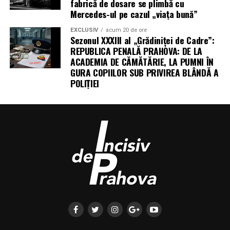
fabrică de dosare se plimbă cu
Mercedes-ul pe cazul „viața bună”
EXCLUSIV
acum 20 de ore
Sezonul XXXIII al „Grădiniței de Cadre”:
REPUBLICA PENALĂ PRAHOVA: DE LA
ACADEMIA DE CĂMĂTĂRIE, LA PUMNI ÎN
GURA COPIILOR SUB PRIVIREA BLÂNDĂ A
POLIȚIEI