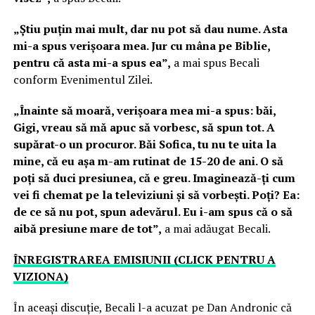
„Ştiu puţin mai mult, dar nu pot să dau nume. Asta
mi-a spus verişoara mea. Jur cu mâna pe Biblie,
pentru că asta mi-a spus ea”,
a mai spus Becali
conform Evenimentul Zilei.
„Înainte să moară, verişoara mea mi-a spus: băi,
Gigi, vreau să mă apuc să vorbesc, să spun tot. A
supărat-o un procuror. Băi Sofica, tu nu te uita la
mine, că eu aşa m-am rutinat de 15-20 de ani. O să
poţi să duci presiunea, că e greu. Imaginează-ţi cum
vei fi chemat pe la televiziuni şi să vorbeşti. Poţi? Ea:
de ce să nu pot, spun adevărul. Eu i-am spus că o să
aibă presiune mare de tot”,
a mai adăugat Becali.
ÎNREGISTRAREA EMISIUNII (CLICK PENTRU A
VIZIONA)
În aceași discuție, Becali l-a acuzat pe Dan Andronic că