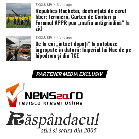
EXCLUSIV
3 zile ago
Republica Rachetei, desființată de cerul
liber: fermierii, Curtea de Conturi și
Forumul APPR pun „mafia antigrindină” la
zid
EXCLUSIV
4 zile ago
De la cai „intact dopați” la autobuze
îngropate în datorii: Imperiul lui Nae de pe
hipodrom și din TCE
PARTENER MEDIA EXCLUSIV