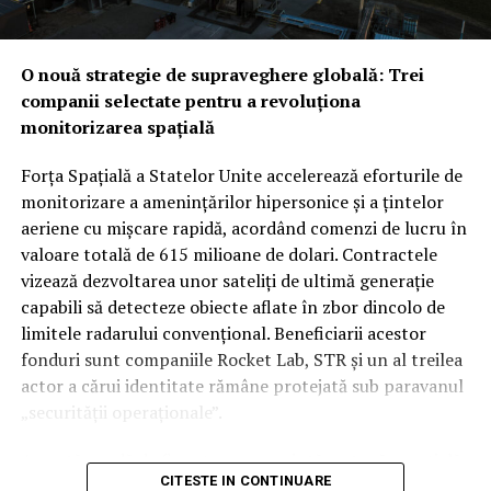
O nouă strategie de supraveghere globală: Trei
companii selectate pentru a revoluționa
monitorizarea spațială
Forța Spațială a Statelor Unite accelerează eforturile de
monitorizare a amenințărilor hipersonice și a țintelor
aeriene cu mișcare rapidă, acordând comenzi de lucru în
valoare totală de 615 milioane de dolari. Contractele
vizează dezvoltarea unor sateliți de ultimă generație
capabili să detecteze obiecte aflate în zbor dincolo de
limitele radarului convențional. Beneficiarii acestor
fonduri sunt companiile Rocket Lab, STR și un al treilea
actor a cărui identitate rămâne protejată sub paravanul
„securității operaționale”.
Această rundă de finanțare reprezintă o etapă esențială
CITESTE IN CONTINUARE
în programul SB-AMTI (Space-Based Airborne Moving