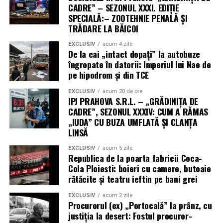
CADRE” – SEZONUL XXXI. EDIȚIE
SPECIALĂ:– ZOOTEHNIE PENALĂ ȘI
TRĂDARE LA BĂICOI
EXCLUSIV
acum 4 zile
De la cai „intact dopați” la autobuze
îngropate în datorii: Imperiul lui Nae de
pe hipodrom și din TCE
EXCLUSIV
acum 20 de ore
IPJ PRAHOVA S.R.L. – „GRĂDINIȚA DE
CADRE”, SEZONUL XXXIV: CUM A RĂMAS
„IUDA” CU BUZA UMFLATĂ ȘI CLANȚA
LINSĂ
EXCLUSIV
acum 5 zile
Republica de la poarta fabricii Coca-
Cola Ploiesti: boieri cu camere, butoaie
rătăcite și teatru ieftin pe bani grei
EXCLUSIV
acum 2 zile
Procurorul (ex) „Portocală” la prânz, cu
justiția la desert: Fostul procuror-