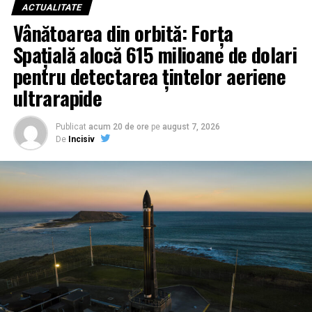
ACTUALITATE
Vânătoarea din orbită: Forța
Spațială alocă 615 milioane de dolari
pentru detectarea țintelor aeriene
ultrarapide
Publicat
acum 20 de ore
pe
august 7, 2026
De
Incisiv