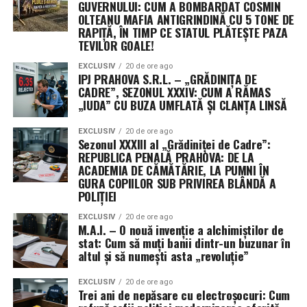
GUVERNULUI: CUM A BOMBARDAT COSMIN
legitimitatea modului în care a fost gestionată
OLTEANU MAFIA ANTIGRINDINĂ CU 5 TONE DE
operațiunea.
RAPIȚĂ, ÎN TIMP CE STATUL PLĂTEȘTE PAZA
TEVILOR GOALE!
În replică, ministrul apărării, Guido Crosetto, a respins
criticile, susținând că misiunea a fost aprobată încă din
EXCLUSIV
20 de ore ago
IPJ PRAHOVA S.R.L. – „GRĂDINIȚA DE
luna martie, în cadrul unei rezoluții care permitea
CADRE”, SEZONUL XXXIV: CUM A RĂMAS
redistribuirea forțelor în regiunile geografice deja
„IUDA” CU BUZA UMFLATĂ ȘI CLANȚA LINSĂ
autorizate. Totuși, amploarea tehnologică și riscul
operațional par să fi depășit așteptările multor aleși de
EXCLUSIV
20 de ore ago
Sezonul XXXIII al „Grădiniței de Cadre”:
la Roma.
REPUBLICA PENALĂ PRAHOVA: DE LA
ACADEMIA DE CĂMĂTĂRIE, LA PUMNI ÎN
Vitrină tehnologică și câmp de
GURA COPIILOR SUB PRIVIREA BLÂNDĂ A
POLIȚIEI
antrenament împotriva Iranului
EXCLUSIV
20 de ore ago
M.A.I. – O nouă invenție a alchimiștilor de
Dincolo de obiectivele strategice, misiunea din Golf are
stat: Cum să muți banii dintr-un buzunar în
două mize esențiale. Pe de o parte, oferă armatei italiene
altul și să numești asta „revoluție”
ocazia rară de a acumula experiență operativă directă
împotriva tehnologiilor militare iraniene, colectând
EXCLUSIV
20 de ore ago
Trei ani de nepăsare cu electroșocuri: Cum
date vitale despre apărarea antirachetă și lupta anti-