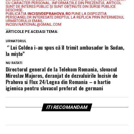
CU CARACTER PERSONAL.
INFORMAȚIILE DIN PREZENTUL ARTICOL
SUNT DE INTERES PUBLIC ȘI SUNT OBȚINUTE DIN SURSE PUBLICE
DESCHISE.
PUBLICAȚIA
INCISIVDEPRAHOVA.RO
PUNE LA DISPOZIȚIA
PERSOANELOR INTERESATE DREPTUL LA REPLICA PRIN INTERMEDIUL
URMĂTORULUI EMAIL:
INCISIV.NATIONAL@GMAIL.COM
.....
ARTICOLE PE ACEIASI TEMA:
URMATORUL
‘’ Lui Coldea i-au spus că îl trimit ambasador în Sudan,
la mișto”
NU RATATI
Directorul general de la Telekom Romania, slovacul
Miroslav Majoros, deranjat de dezvaluirile Incisiv de
Prahova si Flux 24/Legea din Romania – o hartie
igienica pentru slovacul preferat de germani
ITI RECOMANDAM