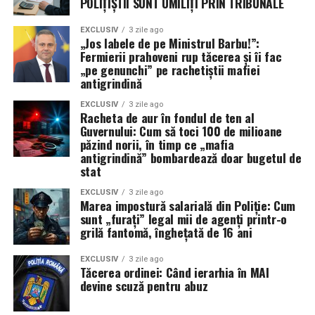
POLIȚIȘTII SUNT UMILIȚI PRIN TRIBUNALE
EXCLUSIV
3 zile ago
„Jos labele de pe Ministrul Barbu!”:
Fermierii prahoveni rup tăcerea și îi fac
„pe genunchi” pe rachetiștii mafiei
antigrindină
EXCLUSIV
3 zile ago
Racheta de aur în fondul de ten al
Guvernului: Cum să toci 100 de milioane
păzind norii, în timp ce „mafia
antigrindină” bombardează doar bugetul de
stat
EXCLUSIV
3 zile ago
Marea impostură salarială din Poliție: Cum
sunt „furați” legal mii de agenți printr-o
grilă fantomă, înghețată de 16 ani
EXCLUSIV
3 zile ago
Tăcerea ordinei: Când ierarhia în MAI
devine scuză pentru abuz