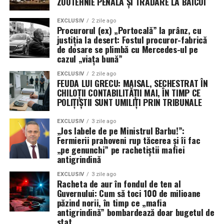
ZOOTEHNIE PENALĂ ȘI TRĂDARE LA BĂICOI
decembrie 2024 va continua să livreze soluții de
EXCLUSIV
2 zile ago
securitate până la finalul anului 2027, garantând o
Procurorul (ex) „Portocală” la prânz, cu
investiție durabilă în liniștea publică de la granițele
justiția la desert: Fostul procuror-fabrică
Uniunii Europene. (Paul D.).
de dosare se plimbă cu Mercedes-ul pe
cazul „viața bună”
EXCLUSIV
2 zile ago
FEUDA LUI GRECU: MAISAL, SECHESTRAT ÎN
CHILOȚII CONTABILITĂȚII MAI, ÎN TIMP CE
POLIȚIȘTII SUNT UMILIȚI PRIN TRIBUNALE
EXCLUSIV
3 zile ago
„Jos labele de pe Ministrul Barbu!”:
Fermierii prahoveni rup tăcerea și îi fac
„pe genunchi” pe rachetiștii mafiei
antigrindină
EXCLUSIV
3 zile ago
Racheta de aur în fondul de ten al
Guvernului: Cum să toci 100 de milioane
păzind norii, în timp ce „mafia
antigrindină” bombardează doar bugetul de
stat