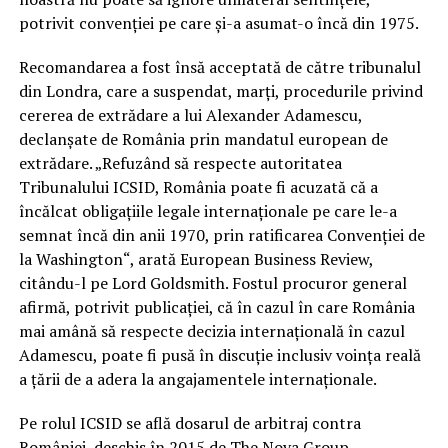
potrivit convenţiei pe care şi-a asumat-o încă din 1975.
Recomandarea a fost însă acceptată de către tribunalul
din Londra, care a suspendat, marţi, procedurile privind
cererea de extrădare a lui Alexander Adamescu,
declanşate de România prin mandatul european de
extrădare. „Refuzând să respecte autoritatea
Tribunalului ICSID, România poate fi acuzată că a
încălcat obligaţiile legale internaţionale pe care le-a
semnat încă din anii 1970, prin ratificarea Convenţiei de
la Washington“, arată European Business Review,
citându-l pe Lord Goldsmith. Fostul procuror general
afirmă, potrivit publicaţiei, că în cazul în care România
mai amână să respecte decizia internaţională în cazul
Adamescu, poate fi pusă în discuţie inclusiv voinţa reală
a ţării de a adera la angajamentele internaţionale.
Pe rolul ICSID se află dosarul de arbitraj contra
României, deschis în 2015 de The Nova Group