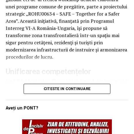
frontierelor europene. Astfel, a fost solicitată instituirea
unei programe comune de pregătire, parte a proiectului
unei interdicții de intrare pe teritoriul statelor membre
strategic „ROHU00634 – SAFE – Together for a Safer
Schengen pentru o perioadă de cinci ani. Imediat după
Area”. Această inițiativă, finanțată prin Programul
finalizarea procedurilor, cetățenii chinezi au fost
Interreg VI-A România-Ungaria, își propune să
returnați autorităților din Republica Serbia, în baza
transforme zona transfrontalieră într-un spațiu mai
acordurilor de readmisie existente. (Sava N.).
sigur pentru cetățeni, rezidenți și turiști prin
modernizarea infrastructurii de instruire și armonizarea
procedurilor de lucru.
Unificarea competențelor
profesionale: Curriculumul comun de
CITESTE IN CONTINUARE
formare devine pilonul central al
proiectului SAFE
Aveți un PONT?
Obiectivul principal al atelierului de lucru de la Szeged a
fost validarea unui curriculum de formare unitar, care să
reflecte experiența și necesitățile instituțiilor partenere