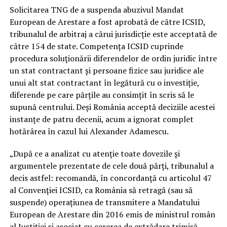
Solicitarea TNG de a suspenda abuzivul Mandat
European de Arestare a fost aprobată de către ICSID,
tribunalul de arbitraj a cărui jurisdicție este acceptată de
către 154 de state. Competenţa ICSID cuprinde
procedura soluţionării diferendelor de ordin juridic între
un stat contractant şi persoane fizice sau juridice ale
unui alt stat contractant în legătură cu o investiţie,
diferende pe care părţile au consimţit în scris să le
supună centrului. Deşi România acceptă deciziile acestei
instanţe de patru decenii, acum a ignorat complet
hotărârea în cazul lui Alexander Adamescu.
„După ce a analizat cu atenţie toate dovezile şi
argumentele prezentate de cele două părţi, tribunalul a
decis astfel: recomandă, în concordanţă cu articolul 47
al Convenţiei ICSID, ca România să retragă (sau să
suspende) operaţiunea de transmitere a Mandatului
European de Arestare din 2016 emis de ministrul român
al Justiţiei şi asociat cu cererea de extrădare trimisă