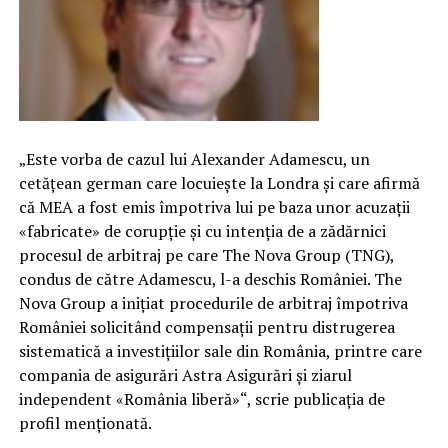
„Este vorba de cazul lui Alexander Adamescu, un
cetăţean german care locuieşte la Londra şi care afirmă
că MEA a fost emis împotriva lui pe baza unor acuzaţii
«fabricate» de corupţie şi cu intenţia de a zădărnici
procesul de arbitraj pe care The Nova Group (TNG),
condus de către Adamescu, l-a deschis României. The
Nova Group a iniţiat procedurile de arbitraj împotriva
României solicitând compensaţii pentru distrugerea
sistematică a investiţiilor sale din România, printre care
compania de asigurări Astra Asigurări şi ziarul
independent «România liberă»“, scrie publicaţia de
profil menţionată.