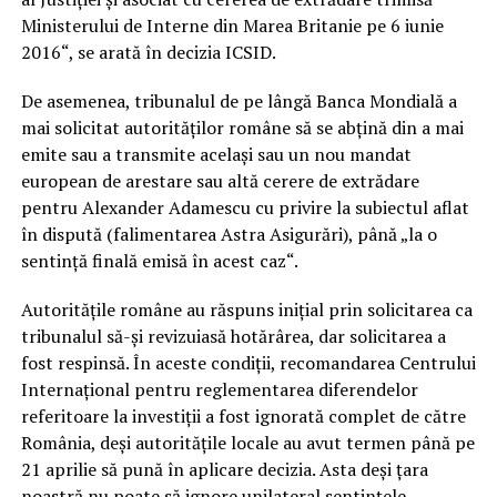
Ministerului de Interne din Marea Britanie pe 6 iunie
2016“, se arată în decizia ICSID.
De asemenea, tribunalul de pe lângă Banca Mondială a
mai solicitat autorităţilor române să se abţină din a mai
emite sau a transmite acelaşi sau un nou mandat
european de arestare sau altă cerere de extrădare
pentru Alexander Adamescu cu privire la subiectul aflat
în dispută (falimentarea Astra Asigurări), până „la o
sentinţă finală emisă în acest caz“.
Autorităţile române au răspuns iniţial prin solicitarea ca
tribunalul să-şi revizuiasă hotărârea, dar solicitarea a
fost respinsă. În aceste condiţii, recomandarea Centrului
Internațional pentru reglementarea diferendelor
referitoare la investiții a fost ignorată complet de către
România, deși autorităţile locale au avut termen până pe
21 aprilie să pună în aplicare decizia. Asta deşi ţara
noastră nu poate să ignore unilateral sentinţele,