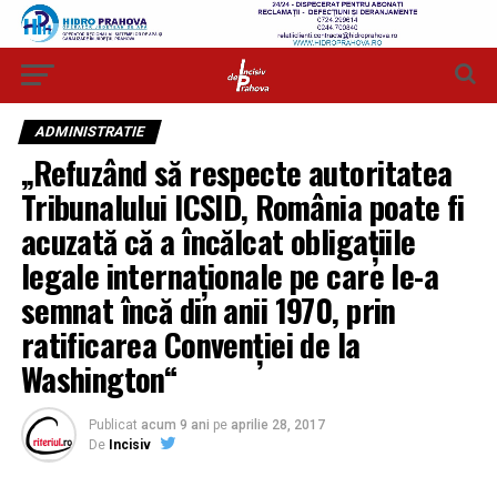
ADMINISTRATIE
„Refuzând să respecte autoritatea
Tribunalului ICSID, România poate fi
acuzată că a încălcat obligaţiile
legale internaţionale pe care le-a
semnat încă din anii 1970, prin
ratificarea Convenţiei de la
Washington“
Publicat
acum 9 ani
pe
aprilie 28, 2017
De
Incisiv