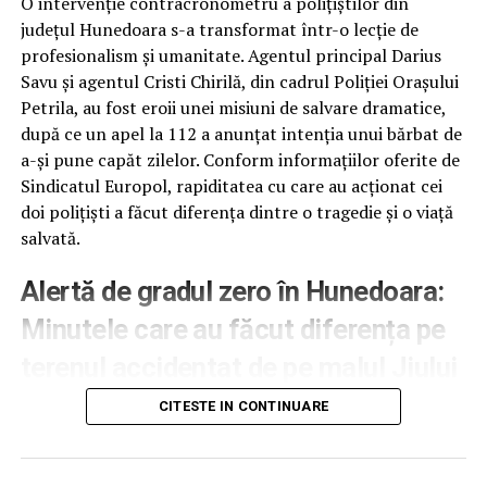
O intervenție contracronometru a polițiștilor din
județul Hunedoara s-a transformat într-o lecție de
profesionalism și umanitate. Agentul principal Darius
Savu și agentul Cristi Chirilă, din cadrul Poliției Orașului
Petrila, au fost eroii unei misiuni de salvare dramatice,
după ce un apel la 112 a anunțat intenția unui bărbat de
a-și pune capăt zilelor. Conform informațiilor oferite de
Sindicatul Europol, rapiditatea cu care au acționat cei
doi polițiști a făcut diferența dintre o tragedie și o viață
salvată.
Alertă de gradul zero în Hunedoara:
Minutele care au făcut diferența pe
terenul accidentat de pe malul Jiului
CITESTE IN CONTINUARE
Imediat după recepționarea apelului de urgență,
echipajul format din Darius Savu și Cristi Chirilă s-a
deplasat spre o zonă extrem de greu accesibilă, situată