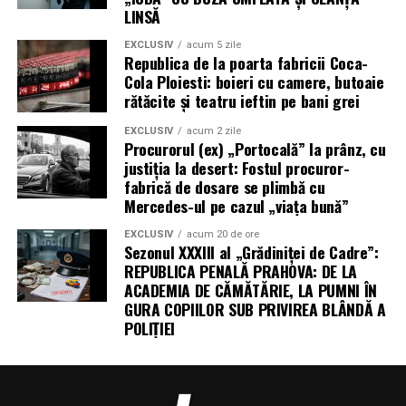
LINSĂ
EXCLUSIV
acum 5 zile
Republica de la poarta fabricii Coca-
Cola Ploiesti: boieri cu camere, butoaie
rătăcite și teatru ieftin pe bani grei
EXCLUSIV
acum 2 zile
Procurorul (ex) „Portocală” la prânz, cu
justiția la desert: Fostul procuror-
fabrică de dosare se plimbă cu
Mercedes-ul pe cazul „viața bună”
EXCLUSIV
acum 20 de ore
Sezonul XXXIII al „Grădiniței de Cadre”:
REPUBLICA PENALĂ PRAHOVA: DE LA
ACADEMIA DE CĂMĂTĂRIE, LA PUMNI ÎN
GURA COPIILOR SUB PRIVIREA BLÂNDĂ A
POLIȚIEI