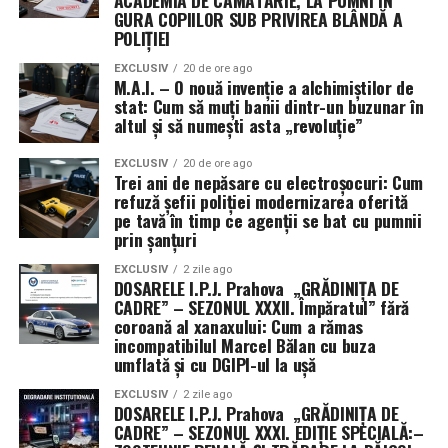
ACADEMIA DE CĂMĂTĂRIE, LA PUMNI ÎN
Parteneriate strategice și investiții
GURA COPIILOR SUB PRIVIREA BLÂNDĂ A
POLIȚIEI
majore: Peste patru milioane de euro
EXCLUSIV
20 de ore ago
alocate pentru o zonă
M.A.I. – O nouă invenție a alchimiștilor de
stat: Cum să muți banii dintr-un buzunar în
transfrontalieră mai sigură
altul și să numești asta „revoluție”
Succesul acestui workshop se datorează colaborării
EXCLUSIV
20 de ore ago
Trei ani de nepăsare cu electroșocuri: Cum
între Inspectoratul General al Poliției de Frontieră
refuză șefii poliției modernizarea oferită
(IGPF), în calitate de lider de proiect, și partenerii săi:
pe tavă în timp ce agenții se bat cu pumnii
Centrul de Educație și Instruire al Poliției din Szeged
prin șanțuri
(ROKK), Școala de Pregătire a Agenților Poliției de
EXCLUSIV
2 zile ago
Frontieră „Avram Iancu” Oradea și Inspectoratul de
DOSARELE I.P.J. Prahova „GRĂDINIȚA DE
CADRE” – SEZONUL XXXII. Împăratul” fără
Poliție Județean Bihor.
coroană al xanaxului: Cum a rămas
incompatibilul Marcel Bălan cu buza
Proiectul SAFE dispune de un buget total de 4,375,000
umflată și cu DGIPI-ul la ușă
euro, dintre care peste 2,8 milioane de euro reprezintă
EXCLUSIV
2 zile ago
finanțare nerambursabilă din Fondul European de
DOSARELE I.P.J. Prahova „GRĂDINIȚA DE
Dezvoltare Regională (FEDR). Cu o durată de
CADRE” – SEZONUL XXXI. EDIȚIE SPECIALĂ:–
implementare de 36 de luni, programul început în