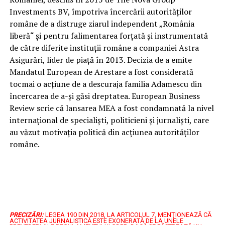
Investments BV, împotriva încercării autorităților
române de a distruge ziarul independent „România
liberă“ și pentru falimentarea forțată și instrumentată
de către diferite instituții române a companiei Astra
Asigurări, lider de piață în 2013. Decizia de a emite
Mandatul European de Arestare a fost considerată
tocmai o acţiune de a descuraja familia Adamescu din
încercarea de a-şi găsi dreptatea. European Business
Review scrie că lansarea MEA a fost condamnată la nivel
internaţional de specialişti, politicieni şi jurnalişti, care
au văzut motivaţia politică din acţiunea autorităţilor
române.
PRECIZĂRI:
LEGEA 190 DIN 2018, LA ARTICOLUL 7, MENŢIONEAZĂ CĂ
ACTIVITATEA JURNALISTICĂ ESTE EXONERATĂ DE LA UNELE