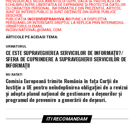
PREVEDERI ALE REGULAMENTULUI GDPR, DACĂ SE PĂSTREAZĂ UN
ECHILIBRU ÎNTRE LIBERTATEA DE EXPRIMARE ŞI PROTECŢIA DATELOR
CU CARACTER PERSONAL.
INFORMAȚIILE DIN PREZENTUL ARTICOL
SUNT DE INTERES PUBLIC ȘI SUNT OBȚINUTE DIN SURSE PUBLICE
DESCHISE.
PUBLICAȚIA
INCISIVDEPRAHOVA.RO
PUNE LA DISPOZIȚIA
PERSOANELOR INTERESATE DREPTUL LA REPLICA PRIN INTERMEDIUL
URMĂTORULUI EMAIL:
INCISIV.NATIONAL@GMAIL.COM
.....
ARTICOLE PE ACEIASI TEMA:
URMATORUL
CE ESTE SUPRAVEGHEREA SERVICIILOR DE INFORMAŢII?/
SFERA DE CUPRINDERE A SUPRAVEGHERII SERVICIILOR DE
INFORMAŢII
NU RATATI
Comisia Europeană trimite România în fața Curții de
Justiție a UE pentru neîndeplinirea obligației de a revizui
și adopta planul național de gestionare a deșeurilor și
programul de prevenire a generării de deșeuri.
ITI RECOMANDAM