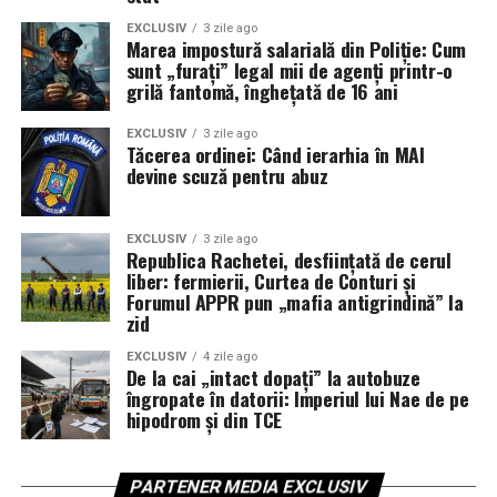
EXCLUSIV
3 zile ago
Marea impostură salarială din Poliție: Cum
sunt „furați” legal mii de agenți printr-o
grilă fantomă, înghețată de 16 ani
EXCLUSIV
3 zile ago
Tăcerea ordinei: Când ierarhia în MAI
devine scuză pentru abuz
EXCLUSIV
3 zile ago
Republica Rachetei, desființată de cerul
liber: fermierii, Curtea de Conturi și
Forumul APPR pun „mafia antigrindină” la
zid
EXCLUSIV
4 zile ago
De la cai „intact dopați” la autobuze
îngropate în datorii: Imperiul lui Nae de pe
hipodrom și din TCE
PARTENER MEDIA EXCLUSIV