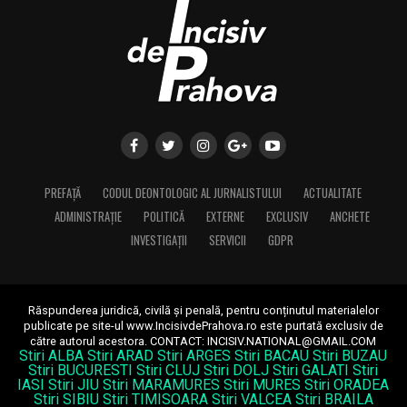
PREFAȚĂ
CODUL DEONTOLOGIC AL JURNALISTULUI
ACTUALITATE
ADMINISTRAȚIE
POLITICĂ
EXTERNE
EXCLUSIV
ANCHETE
INVESTIGAȚII
SERVICII
GDPR
Răspunderea juridică, civilă și penală, pentru conținutul materialelor
publicate pe site-ul www.IncisivdePrahova.ro este purtată exclusiv de
către autorul acestora.
CONTACT: INCISIV.NATIONAL@GMAIL.COM
Stiri ALBA
Stiri ARAD
Stiri ARGES
Stiri BACAU
Stiri BUZAU
Stiri BUCURESTI
Stiri CLUJ
Stiri DOLJ
Stiri GALATI
Stiri
IASI
Stiri JIU
Stiri MARAMURES
Stiri MURES
Stiri ORADEA
Stiri SIBIU
Stiri TIMISOARA
Stiri VALCEA
Stiri BRAILA