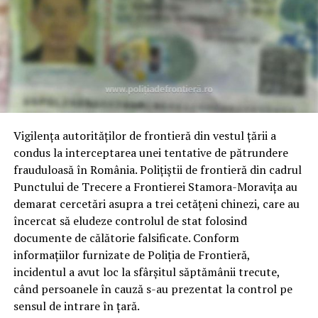
întregul corp polițienesc.
„Darius, Cristi, prin profesionalismul și dedicarea
voastră, nu doar că ați salvat o viață, ci ați dovedit
întregii comunități că sub uniformă se află oameni
dedicați și empatici”, au transmis oficialii sindicatului.
Această misiune reușită reconfirmă faptul că rolul
polițistului depășește sfera ordinii publice,
Vigilența autorităților de frontieră din vestul țării a
transformându-se, în momente de criză, într-un pilon
condus la interceptarea unei tentative de pătrundere
esențial de salvare a vieții. (Sava N.).
frauduloasă în România. Polițiștii de frontieră din cadrul
Punctului de Trecere a Frontierei Stamora-Moravița au
demarat cercetări asupra a trei cetățeni chinezi, care au
încercat să eludeze controlul de stat folosind
documente de călătorie falsificate. Conform
informațiilor furnizate de Poliția de Frontieră,
incidentul a avut loc la sfârșitul săptămânii trecute,
când persoanele în cauză s-au prezentat la control pe
sensul de intrare în țară.