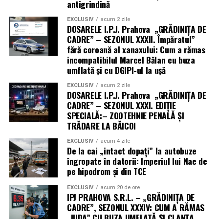
antigrindină
EXCLUSIV
acum 2 zile
DOSARELE I.P.J. Prahova „GRĂDINIȚA DE
CADRE” – SEZONUL XXXII. Împăratul”
fără coroană al xanaxului: Cum a rămas
incompatibilul Marcel Bălan cu buza
umflată și cu DGIPI-ul la ușă
EXCLUSIV
acum 2 zile
DOSARELE I.P.J. Prahova „GRĂDINIȚA DE
CADRE” – SEZONUL XXXI. EDIȚIE
SPECIALĂ:– ZOOTEHNIE PENALĂ ȘI
TRĂDARE LA BĂICOI
EXCLUSIV
acum 4 zile
De la cai „intact dopați” la autobuze
îngropate în datorii: Imperiul lui Nae de
pe hipodrom și din TCE
EXCLUSIV
acum 20 de ore
IPJ PRAHOVA S.R.L. – „GRĂDINIȚA DE
CADRE”, SEZONUL XXXIV: CUM A RĂMAS
„IUDA” CU BUZA UMFLATĂ ȘI CLANȚA