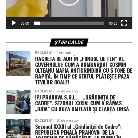
Discuțiile tehnice din cadrul workshop-ului s-au
concentrat pe teme de actualitate imediată pentru
siguranța frontierelor. Experții au abordat metode
00:00
00:23
complexe de verificare a elementelor de securitate
pentru documente și vehicule, dar și utilizarea surselor
publice de informare (OSINT) pentru prevenirea
ȘTIRI CALDE
infracționalității. O atenție deosebită a fost acordată
EXCLUSIV
2 ore ago
identificării documentelor și identităților false, o
RACHETA DE AUR ÎN „FONDUL DE TEN” AL
amenințare constantă în contextul migrației și al crimei
GUVERNULUI: CUM A BOMBARDAT COSMIN
OLTEANU MAFIA ANTIGRINDINĂ CU 5 TONE DE
organizate.
RAPIȚĂ, ÎN TIMP CE STATUL PLĂTEȘTE PAZA
TEVILOR GOALE!
Agenda a inclus, de asemenea, proceduri critice privind
utilizarea Sistemului de Informații Schengen (SIS) și
EXCLUSIV
20 de ore ago
IPJ PRAHOVA S.R.L. – „GRĂDINIȚA DE
funcționarea noului Sistem de Intrare/Ieșire (EES). În
CADRE”, SEZONUL XXXIV: CUM A RĂMAS
plus, au fost analizate protocoalele de gestionare a
„IUDA” CU BUZA UMFLATĂ ȘI CLANȚA LINSĂ
vizelor și procedurile de returnare a persoanelor aflate
în situație de ședere ilegală, asigurându-se astfel o
EXCLUSIV
20 de ore ago
Sezonul XXXIII al „Grădiniței de Cadre”:
aliniere perfectă la legislația europeană în vigoare.
REPUBLICA PENALĂ PRAHOVA: DE LA