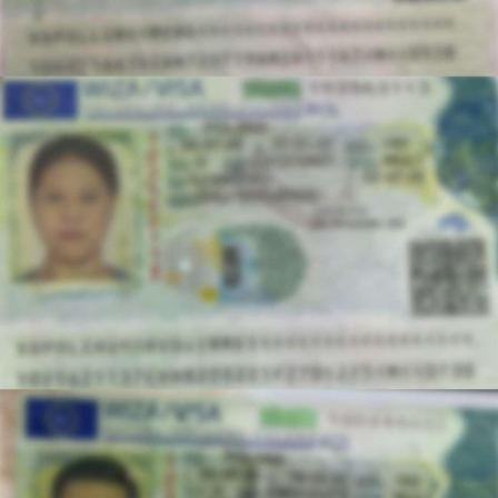
bărbatului, repoziționându-i corpul într-o manieră care
să îi faciliteze respirația.
Darius și Cristi au continuat manevrele specifice de
salvare până în momentul în care echipajul medical a
ajuns la fața locului pentru a prelua pacientul.
Intervenția lor promptă a fost decisivă, asigurând
funcțiile vitale ale victimei într-un moment în care orice
eroare ar fi putut fi fatală.
Un exemplu de empatie și dedicare:
Sindicatul Europol salută curajul
colegilor din Petrila
Reacția comunității și a colegilor de breaslă nu s-a lăsat
așteptată. Reprezentanții Sindicatului Europol și-au
exprimat public mândria față de performanța celor doi
agenți, considerându-i exemple de urmat pentru