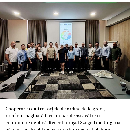
confirmare a transformat suspiciunea inițială într-o
probă clară de uz de fals, blocând astfel accesul
străinilor pe teritoriul național.
Consecințe legale imediate: Dosar
penal și interdicție de intrare în
spațiul Schengen pentru cinci ani
Ca urmare a celor constatate, polițiștii de frontieră au
acționat conform procedurilor legale, întocmind pe
numele celor trei cetățeni un dosar penal. Infracțiunile
vizate sunt tentativă de trecere frauduloasă a frontierei
de stat, fals material în înscrisuri oficiale și uz de fals,
fapte care vor fi analizate de organele de cercetare
penală competente.
Cooperarea dintre forțele de ordine de la granița
româno-maghiară face un pas decisiv către o
Pe lângă măsurile penale, autoritățile române au luat
coordonare deplină. Recent, orașul Szeged din Ungaria a
decizii administrative ferme pentru a proteja securitatea
găzduit cel de-al treilea workshop dedicat elaborării