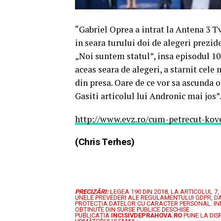
“Gabriel Oprea a intrat la Antena 3 Tv
in seara turului doi de alegeri prezid
„Noi suntem statul”, insa episodul 10,
aceas seara de alegeri, a starnit cele 
din presa. Oare de ce vor sa ascunda o
Gasiti articolul lui Andronic mai jos”
http://www.evz.ro/cum-petrecut-kov
(
Chris Terhes
)
PRECIZĂRI:
LEGEA 190 DIN 2018, LA ARTICOLUL 
UNELE PREVEDERI ALE REGULAMENTULUI GDPR, DA
PROTECŢIA DATELOR CU CARACTER PERSONAL.
IN
OBȚINUTE DIN SURSE PUBLICE DESCHISE.
PUBLICAȚIA
INCISIVDEPRAHOVA.RO
PUNE LA DIS