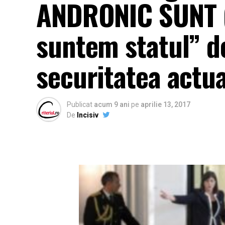
ANDRONIC SUNT 
suntem statul” d
securitatea actu
Publicat
acum 9 ani
pe
aprilie 13, 2017
De
Incisiv