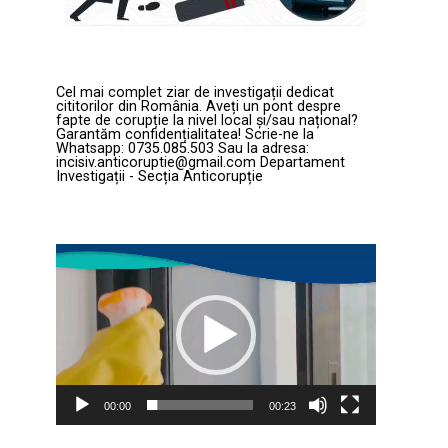
Cel mai complet ziar de investigații dedicat
cititorilor din România. Aveți un pont despre
fapte de corupție la nivel local și/sau național?
Garantăm confidențialitatea! Scrie-ne la
Whatsapp: 0735.085.503 Sau la adresa:
incisiv.anticoruptie@gmail.com Departament
Investigații - Secția Anticorupție
Player
video
00:00
00:23