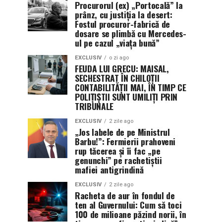
Procurorul (ex) „Portocală” la
prânz, cu justiția la desert:
Fostul procuror-fabrică de
dosare se plimbă cu Mercedes-
ul pe cazul „viața bună”
EXCLUSIV
o zi ago
FEUDA LUI GRECU: MAISAL,
SECHESTRAT ÎN CHILOȚII
CONTABILITĂȚII MAI, ÎN TIMP CE
POLIȚIȘTII SUNT UMILIȚI PRIN
TRIBUNALE
EXCLUSIV
2 zile ago
„Jos labele de pe Ministrul
Barbu!”: Fermierii prahoveni
rup tăcerea și îi fac „pe
genunchi” pe rachetiștii
mafiei antigrindină
EXCLUSIV
2 zile ago
Racheta de aur în fondul de
ten al Guvernului: Cum să toci
100 de milioane păzind norii, în