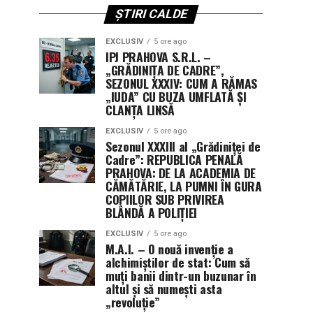
ȘTIRI CALDE
EXCLUSIV
5 ore ago
IPJ PRAHOVA S.R.L. –
„GRĂDINIȚA DE CADRE”,
SEZONUL XXXIV: CUM A RĂMAS
„IUDA” CU BUZA UMFLATĂ ȘI
CLANȚA LINSĂ
EXCLUSIV
5 ore ago
Sezonul XXXIII al „Grădiniței de
Cadre”: REPUBLICA PENALĂ
PRAHOVA: DE LA ACADEMIA DE
CĂMĂTĂRIE, LA PUMNI ÎN GURA
COPIILOR SUB PRIVIREA
BLÂNDĂ A POLIȚIEI
EXCLUSIV
5 ore ago
M.A.I. – O nouă invenție a
alchimiștilor de stat: Cum să
muți banii dintr-un buzunar în
altul și să numești asta
„revoluție”