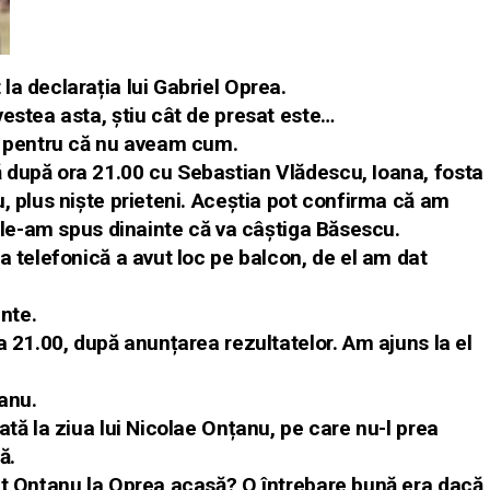
a declarația lui Gabriel Oprea.
vestea asta, știu cât de presat este…
0 pentru că nu aveam cum.
 după ora 21.00 cu Sebastian Vlădescu, Ioana, fosta
, plus niște prieteni. Aceștia pot confirma că am
ă le-am spus dinainte că va câștiga Băsescu.
ia telefonică a avut loc pe balcon, de el am dat
inte.
a 21.00, după anunțarea rezultatelor. Am ajuns la el
țanu.
ată la ziua lui Nicolae Onțanu, pe care nu-l prea
ă.
it Onțanu la Oprea acasă? O întrebare bună era dacă