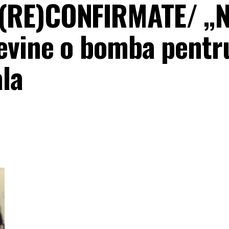
(RE)CONFIRMATE/ „N
evine o bomba pentr
ala