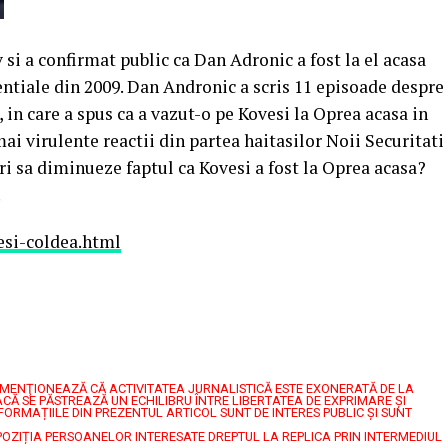
 si a confirmat public ca Dan Adronic a fost la el acasa
entiale din 2009. Dan Andronic a scris 11 episoade despre
 in care a spus ca a vazut-o pe Kovesi la Oprea acasa in
mai virulente reactii din partea haitasilor Noii Securitati
ri sa diminueze faptul ca Kovesi a fost la Oprea acasa?
.
esi-coldea.html
7, MENŢIONEAZĂ CĂ ACTIVITATEA JURNALISTICĂ ESTE EXONERATĂ DE LA
CĂ SE PĂSTREAZĂ UN ECHILIBRU ÎNTRE LIBERTATEA DE EXPRIMARE ŞI
FORMAȚIILE DIN PREZENTUL ARTICOL SUNT DE INTERES PUBLIC ȘI SUNT
POZIȚIA PERSOANELOR INTERESATE DREPTUL LA REPLICA PRIN INTERMEDIUL