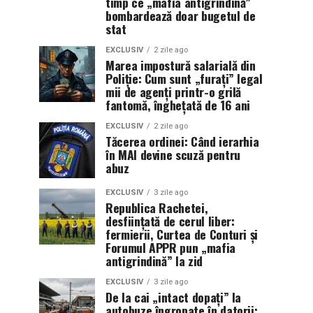
timp ce „mafia antigrindină”
bombardează doar bugetul de
stat
EXCLUSIV
2 zile ago
Marea impostură salarială din
Poliție: Cum sunt „furați” legal
mii de agenți printr-o grilă
fantomă, înghețată de 16 ani
EXCLUSIV
2 zile ago
Tăcerea ordinei: Când ierarhia
în MAI devine scuză pentru
abuz
EXCLUSIV
3 zile ago
Republica Rachetei,
desființată de cerul liber:
fermierii, Curtea de Conturi și
Forumul APPR pun „mafia
antigrindină” la zid
EXCLUSIV
3 zile ago
De la cai „intact dopați” la
autobuze îngropate în datorii: