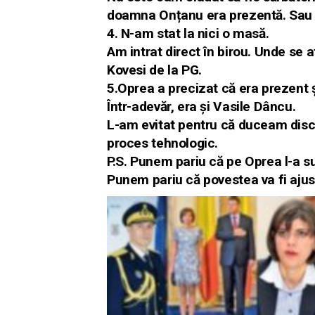
doamna Onțanu era prezentă. Sau po
4. N-am stat la nici o masă.
Am intrat direct în birou. Unde se a
Kovesi de la PG.
5.Oprea a precizat că era prezent 
Într-adevăr, era și Vasile Dâncu.
L-am evitat pentru că duceam discuț
proces tehnologic.
P.S. Punem pariu că pe Oprea l-a 
Punem pariu că povestea va fi ajus