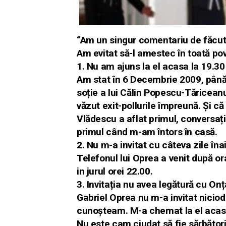
“Am un singur comentariu de făcut l
Am evitat să-l amestec în toată po
1. Nu am ajuns la el acasa la 19.3
Am stat în 6 Decembrie 2009, până
soție a lui Călin Popescu-Tăriceanu
văzut exit-pollurile împreună. Și c
Vlădescu a aflat primul, con
versaț
primul când m-am întors în casă.
2. Nu m-a invitat cu câteva zile îna
Telefonul lui Oprea a venit după or
in jurul orei 22.00.
3. Invitația nu avea legătură cu On
Gabriel Oprea nu m-a invitat niciod
cunoșteam. M-a chemat la el acas
Nu este cam ciudat să fie sărbător