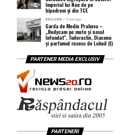
Imperiul lui Nae de pe
hipodrom și din TCE
EXCLUSIV
3 zile ago
Garda de Mediu Prahova –
„Bodycam pe mute și nasul
înfundat”. Tudorache, Diaconu
și parfumul rusesc de Lukoil (I)
PARTENER MEDIA EXCLUSIV
PARTENERI