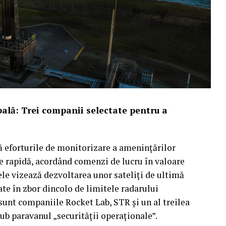
ală: Trei companii selectate pentru a
ă eforturile de monitorizare a amenințărilor
re rapidă, acordând comenzi de lucru în valoare
ele vizează dezvoltarea unor sateliți de ultimă
ate în zbor dincolo de limitele radarului
 sunt companiile Rocket Lab, STR și un al treilea
sub paravanul „securității operaționale”.