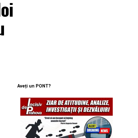
oi
u
Aveți un PONT?