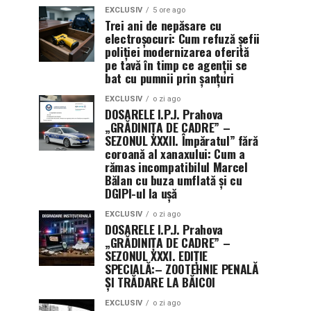
EXCLUSIV
5 ore ago
Trei ani de nepăsare cu
electroșocuri: Cum refuză șefii
poliției modernizarea oferită
pe tavă în timp ce agenții se
bat cu pumnii prin șanțuri
EXCLUSIV
o zi ago
DOSARELE I.P.J. Prahova
„GRĂDINIȚA DE CADRE” –
SEZONUL XXXII. Împăratul” fără
coroană al xanaxului: Cum a
rămas incompatibilul Marcel
Bălan cu buza umflată și cu
DGIPI-ul la ușă
EXCLUSIV
o zi ago
DOSARELE I.P.J. Prahova
„GRĂDINIȚA DE CADRE” –
SEZONUL XXXI. EDIȚIE
SPECIALĂ:– ZOOTEHNIE PENALĂ
ȘI TRĂDARE LA BĂICOI
EXCLUSIV
o zi ago