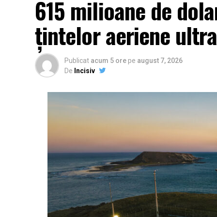
615 milioane de dola
țintelor aeriene ultr
Publicat
acum 5 ore
pe
august 7, 2026
De
Incisiv