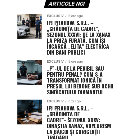
ARTICOLE NOI
EXCLUSIV
5 ore ago
IPJ PRAHOVA S.R.L. –
„GRĂDINIȚA DE CADRE”,
SEZONUL XXXVI: DE LA XANAX
LA PRIZA FURATĂ. CUM ÎȘI
ÎNCARCĂ „ELITA” ELECTRICA
DIN BANI PUBLICI
EXCLUSIV
5 ore ago
„P”-UL DE LA PENIBIL SAU
PENTRU PENAL? CUM S-A
TRANSFORMAT IONICĂ ÎN
PREȘUL LUI BENONE SUB OCHII
SINDICATULUI DIAMANTUL
EXCLUSIV
o zi ago
IPJ PRAHOVA S.R.L. –
„GRĂDINIȚA DE
CADRE”- SEZONUL XXXV:
DINASTIA XANAX, VOYEURISM
LA BĂICOI ȘI CORIGENȚII
TRĂDĂRII