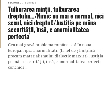
FEATURED
6 ani ago
Tulburarea minții, tulburarea
dreptului…/Nimic nu mai e normal, nici
sexul, nici dreptul!/Justiția pe mâna
securității, însă, e anormalitatea
perfecta
Cea mai gravă problema românească în noua-
Europă: lipsa anormalității (la fel de științifică
precum materialismului dialectic marxist). Justiția
pe mâna securității, însă, e anormalitatea perfecta
conchide...