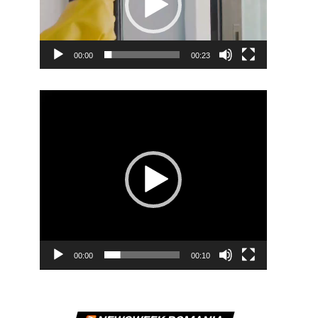
00:00
00:23
Player
video
00:00
00:10