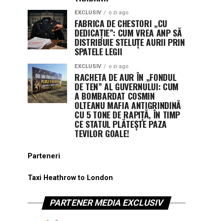
EXCLUSIV
o zi ago
FABRICA DE CHESTORI „CU
DEDICAȚIE”: CUM VREA ANP SĂ
DISTRIBUIE STELUȚE AURII PRIN
SPATELE LEGII
EXCLUSIV
o zi ago
RACHETA DE AUR ÎN „FONDUL
DE TEN” AL GUVERNULUI: CUM
A BOMBARDAT COSMIN
OLTEANU MAFIA ANTIGRINDINĂ
CU 5 TONE DE RAPIȚĂ, ÎN TIMP
CE STATUL PLĂTEȘTE PAZA
TEVILOR GOALE!
Parteneri
Taxi Heathrow to London
PARTENER MEDIA EXCLUSIV