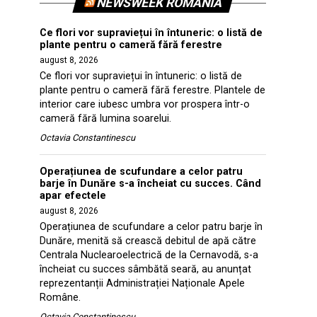
NEWSWEEK ROMANIA
Ce flori vor supraviețui în întuneric: o listă de
plante pentru o cameră fără ferestre
august 8, 2026
Ce flori vor supraviețui în întuneric: o listă de
plante pentru o cameră fără ferestre. Plantele de
interior care iubesc umbra vor prospera într-o
cameră fără lumina soarelui.
Octavia Constantinescu
Operațiunea de scufundare a celor patru
barje în Dunăre s-a încheiat cu succes. Când
apar efectele
august 8, 2026
Operațiunea de scufundare a celor patru barje în
Dunăre, menită să crească debitul de apă către
Centrala Nuclearoelectrică de la Cernavodă, s-a
încheiat cu succes sâmbătă seară, au anunțat
reprezentanții Administrației Naționale Apele
Române.
Octavia Constantinescu