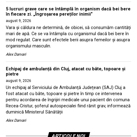
5 lucruri grave care se întâmplă în organism dacă bei bere
în fiecare zi. „Îngroșarea pereților inimii”
august 9, 2026
Vara și căldura ne determină, de obicei, să consumăm cantități
mari de apă. Ce se va întâmpla cu organismul dacă bei bere în
mod regulat. Care sunt efectele berii asupra femeilor și asupra
organismului masculin.
Alex Darvari
Echipaj de ambulanță din Cluj, atacat cu bâte, topoare și
pietre
august 9, 2026
Un echipaj al Serviciului de Ambulanță Județean (SAJ) Cluj a
fost atacat cu bâte, topoare și pietre în timp ce intervenea
pentru acordarea de îngrijiri medicale unui pacient din comuna
Recea-Cristur, șoferul autospecialei fiind rănit grav, informează
duminică Ministerul Sănătății
Alex Darvari
ARTICOLE NOI