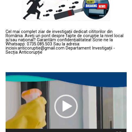
Cel mai complet ziar de investigații dedicat cititorilor din
România. Aveți un pont despre fapte de corupție la nivel local
și/sau național? Garantăm confidențialitatea! Scrie-ne la
Whatsapp: 0735.085.503 Sau la adresa:
incisiv.anticoruptie@gmail.com Departament Investigații -
Secția Anticorupție
Player
video