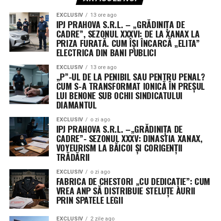
EXCLUSIV
13 ore ago
IPJ PRAHOVA S.R.L. – „GRĂDINIȚA DE
CADRE”, SEZONUL XXXVI: DE LA XANAX LA
PRIZA FURATĂ. CUM ÎȘI ÎNCARCĂ „ELITA”
ELECTRICA DIN BANI PUBLICI
EXCLUSIV
13 ore ago
„P”-UL DE LA PENIBIL SAU PENTRU PENAL?
CUM S-A TRANSFORMAT IONICĂ ÎN PREȘUL
LUI BENONE SUB OCHII SINDICATULUI
DIAMANTUL
EXCLUSIV
o zi ago
IPJ PRAHOVA S.R.L. –„GRĂDINIȚA DE
CADRE”- SEZONUL XXXV: DINASTIA XANAX,
VOYEURISM LA BĂICOI ȘI CORIGENȚII
TRĂDĂRII
EXCLUSIV
o zi ago
FABRICA DE CHESTORI „CU DEDICAȚIE”: CUM
VREA ANP SĂ DISTRIBUIE STELUȚE AURII
PRIN SPATELE LEGII
EXCLUSIV
2 zile ago