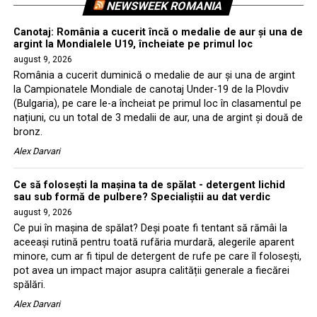
NEWSWEEK ROMANIA
Canotaj: România a cucerit încă o medalie de aur și una de
argint la Mondialele U19, încheiate pe primul loc
august 9, 2026
România a cucerit duminică o medalie de aur și una de argint
la Campionatele Mondiale de canotaj Under-19 de la Plovdiv
(Bulgaria), pe care le-a încheiat pe primul loc în clasamentul pe
națiuni, cu un total de 3 medalii de aur, una de argint și două de
bronz.
Alex Darvari
Ce să folosești la mașina ta de spălat - detergent lichid
sau sub formă de pulbere? Specialiștii au dat verdic
august 9, 2026
Ce pui în mașina de spălat? Deși poate fi tentant să rămâi la
aceeași rutină pentru toată rufăria murdară, alegerile aparent
minore, cum ar fi tipul de detergent de rufe pe care îl folosești,
pot avea un impact major asupra calității generale a fiecărei
spălări.
Alex Darvari