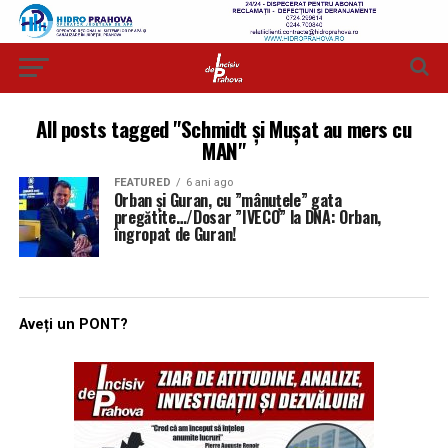
All posts tagged "Schmidt și Mușat au mers cu
MAN"
FEATURED
6 ani ago
Orban și Guran, cu ”mânuțele” gata
pregătite…/Dosar ”IVECO” la DNA: Orban,
îngropat de Guran!
Aveți un PONT?