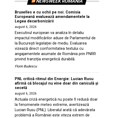
NEWSWEEK ROMANIA
Bruxelles e cu ochii pe noi. Comisia
Europeană evaluează amendamentele la
Legea decarbonizării
august 6, 2026
Executivul european va analiza în detaliu
impactul modificărilor aduse de Parlamentul de
la București legislației de mediu. Evaluarea
vizează direct conformitatea textului cu
angajamentele asumate de România prin PNRR
privind tranziția energetică durabilă.
Florin Budescu
PNL critică ritmul din Energie: Lucian Rusu
afirmă că blocajul nu vine doar din caniculă și
secetă
august 6, 2026
Actuala criză energetică nu poate fi redusă doar
la fenomenele meteo extreme, avertizează
Lucian Rusu (PNL). Liberalul arată că adevărata
problemă a României este viteza extrem de