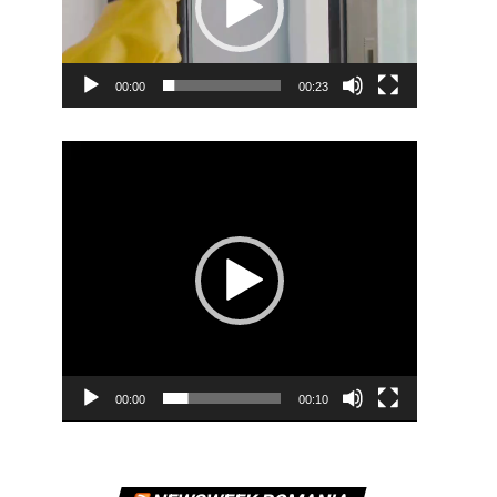
00:00
00:23
Player
video
00:00
00:10