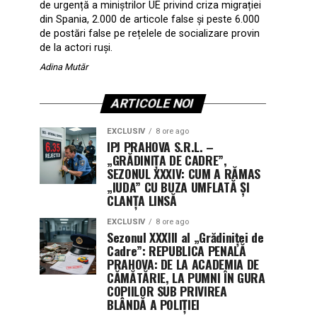
de urgență a miniștrilor UE privind criza migrației
din Spania, 2.000 de articole false și peste 6.000
de postări false pe rețelele de socializare provin
de la actori ruși.
Adina Mutăr
ARTICOLE NOI
EXCLUSIV
8 ore ago
IPJ PRAHOVA S.R.L. –
„GRĂDINIȚA DE CADRE”,
SEZONUL XXXIV: CUM A RĂMAS
„IUDA” CU BUZA UMFLATĂ ȘI
CLANȚA LINSĂ
EXCLUSIV
8 ore ago
Sezonul XXXIII al „Grădiniței de
Cadre”: REPUBLICA PENALĂ
PRAHOVA: DE LA ACADEMIA DE
CĂMĂTĂRIE, LA PUMNI ÎN GURA
COPIILOR SUB PRIVIREA
BLÂNDĂ A POLIȚIEI