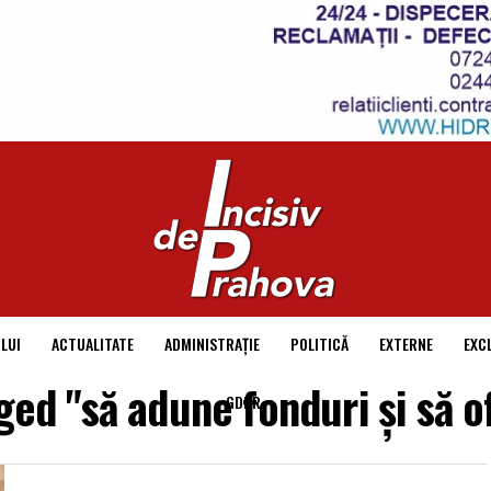
LUI
ACTUALITATE
ADMINISTRAȚIE
POLITICĂ
EXTERNE
EXC
ged "să adune fonduri şi să 
GDPR