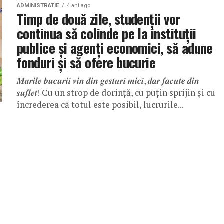
ADMINISTRATIE
4 ani ago
Timp de două zile, studenţii vor
continua să colinde pe la instituţii
publice şi agenţi economici, să adune
fonduri şi să ofere bucurie
𝑴𝒂𝒓𝒊𝒍𝒆 𝒃𝒖𝒄𝒖𝒓𝒊𝒊 𝒗𝒊𝒏 𝒅𝒊𝒏 𝒈𝒆𝒔𝒕𝒖𝒓𝒊 𝒎𝒊𝒄𝒊, 𝒅𝒂𝒓 𝒇𝒂𝒄𝒖𝒕𝒆 𝒅𝒊𝒏
𝒔𝒖𝒇𝒍𝒆𝒕! Cu un strop de dorinţă, cu puţin sprijin şi cu
încrederea că totul este posibil, lucrurile...