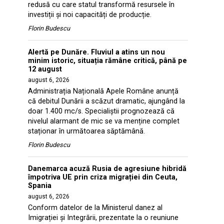
redusă cu care statul transformă resursele în
investiții și noi capacități de producție.
Florin Budescu
Alertă pe Dunăre. Fluviul a atins un nou
minim istoric, situația rămâne critică, până pe
12 august
august 6, 2026
Administrația Națională Apele Române anunță
că debitul Dunării a scăzut dramatic, ajungând la
doar 1.400 mc/s. Specialiștii prognozează că
nivelul alarmant de mic se va menține complet
staționar în următoarea săptămână.
Florin Budescu
Danemarca acuză Rusia de agresiune hibridă
împotriva UE prin criza migrației din Ceuta,
Spania
august 6, 2026
Conform datelor de la Ministerul danez al
Imigrației și Integrării, prezentate la o reuniune