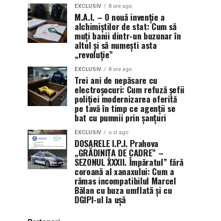
EXCLUSIV
8 ore ago
M.A.I. – O nouă invenție a
alchimiștilor de stat: Cum să
muți banii dintr-un buzunar în
altul și să numești asta
„revoluție”
EXCLUSIV
8 ore ago
Trei ani de nepăsare cu
electroșocuri: Cum refuză șefii
poliției modernizarea oferită
pe tavă în timp ce agenții se
bat cu pumnii prin șanțuri
EXCLUSIV
o zi ago
DOSARELE I.P.J. Prahova
„GRĂDINIȚA DE CADRE” –
SEZONUL XXXII. Împăratul” fără
coroană al xanaxului: Cum a
rămas incompatibilul Marcel
Bălan cu buza umflată și cu
DGIPI-ul la ușă