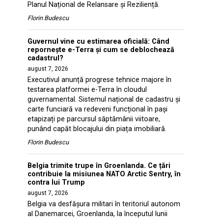
Planul Național de Relansare și Reziliență.
Florin Budescu
Guvernul vine cu estimarea oficială: Când
repornește e-Terra și cum se deblochează
cadastrul?
august 7, 2026
Executivul anunță progrese tehnice majore în
testarea platformei e-Terra în cloudul
guvernamental. Sistemul național de cadastru și
carte funciară va redeveni funcțional în pași
etapizați pe parcursul săptămânii viitoare,
punând capăt blocajului din piața imobiliară.
Florin Budescu
Belgia trimite trupe în Groenlanda. Ce țări
contribuie la misiunea NATO Arctic Sentry, în
contra lui Trump
august 7, 2026
Belgia va desfășura militari în teritoriul autonom
al Danemarcei, Groenlanda, la începutul lunii