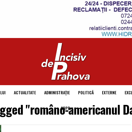
LUI
ACTUALITATE
ADMINISTRAȚIE
POLITICĂ
EXTERNE
EXC
tagged "româno-americanul Da
GDPR