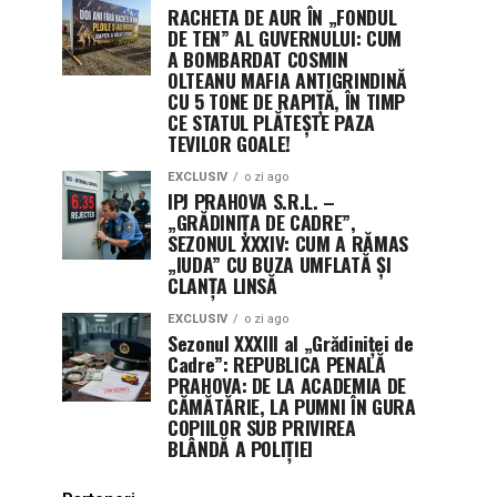
RACHETA DE AUR ÎN „FONDUL
DE TEN” AL GUVERNULUI: CUM
A BOMBARDAT COSMIN
OLTEANU MAFIA ANTIGRINDINĂ
CU 5 TONE DE RAPIȚĂ, ÎN TIMP
CE STATUL PLĂTEȘTE PAZA
TEVILOR GOALE!
EXCLUSIV
o zi ago
IPJ PRAHOVA S.R.L. –
„GRĂDINIȚA DE CADRE”,
SEZONUL XXXIV: CUM A RĂMAS
„IUDA” CU BUZA UMFLATĂ ȘI
CLANȚA LINSĂ
EXCLUSIV
o zi ago
Sezonul XXXIII al „Grădiniței de
Cadre”: REPUBLICA PENALĂ
PRAHOVA: DE LA ACADEMIA DE
CĂMĂTĂRIE, LA PUMNI ÎN GURA
COPIILOR SUB PRIVIREA
BLÂNDĂ A POLIȚIEI