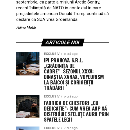
septembrie, ca parte a misiunii Arctic Sentry,
recent înființată de NATO în contextul în care
președintele american Donald Trump continuă să
declare că SUA vrea Groenlanda.
Adina Mutăr
ARTICOLE NOI
EXCLUSIV
o oră ago
IPJ PRAHOVA S.R.L. –
„GRĂDINIȚA DE
CADRE”- SEZONUL XXXV:
DINASTIA XANAX, VOYEURISM
LA BĂICOI ȘI CORIGENȚII
TRĂDĂRII
EXCLUSIV
o oră ago
FABRICA DE CHESTORI „CU
DEDICAȚIE”: CUM VREA ANP SĂ
DISTRIBUIE STELUȚE AURII PRIN
SPATELE LEGII
EXCLUSIV
7 ore ago