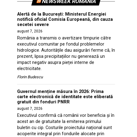
NEWSWEEK ROMANIA
Alertă de la București: Ministerul Energiei
notifică oficial Comisia Europeană, din cauza
secetei severe
august 7, 2026
România a transmis o avertizare timpurie către
executivul comunitar pe fondul problemelor
hidrologice. Autoritățile dau asigurări ferme că, în
prezent, lipsa precipitațiilor nu generează un
impact negativ asupra pieței interne de
electricitate.
Florin Budescu
Guvernul menține măsura în 2026: Prima
carte electronică de identitate este eliberată
gratuit din fonduri PNRR
august 7, 2026
Executivul confirmă că românii vor beneficia și în
acest an de gratuitate la emiterea primului
buletin cu cip. Costurile proiectului național sunt
acoperite integral prin fondurile alocate prin