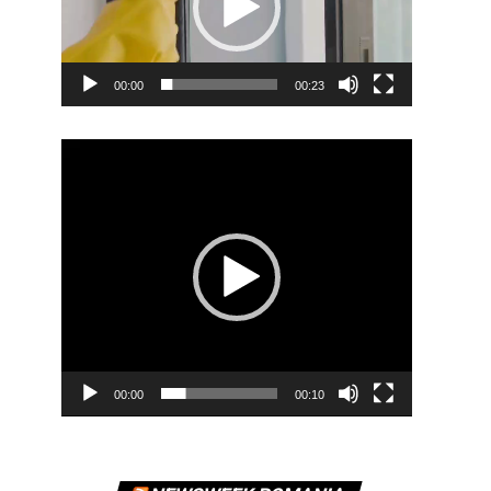
00:00
00:23
Player
video
00:00
00:10