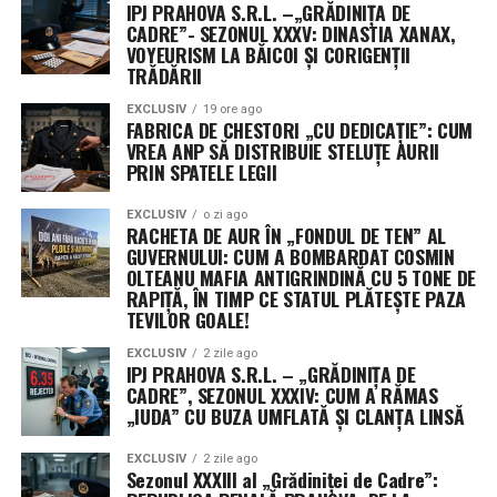
IPJ PRAHOVA S.R.L. –„GRĂDINIȚA DE
CADRE”- SEZONUL XXXV: DINASTIA XANAX,
VOYEURISM LA BĂICOI ȘI CORIGENȚII
TRĂDĂRII
EXCLUSIV
19 ore ago
FABRICA DE CHESTORI „CU DEDICAȚIE”: CUM
VREA ANP SĂ DISTRIBUIE STELUȚE AURII
PRIN SPATELE LEGII
EXCLUSIV
o zi ago
RACHETA DE AUR ÎN „FONDUL DE TEN” AL
GUVERNULUI: CUM A BOMBARDAT COSMIN
OLTEANU MAFIA ANTIGRINDINĂ CU 5 TONE DE
RAPIȚĂ, ÎN TIMP CE STATUL PLĂTEȘTE PAZA
TEVILOR GOALE!
EXCLUSIV
2 zile ago
IPJ PRAHOVA S.R.L. – „GRĂDINIȚA DE
CADRE”, SEZONUL XXXIV: CUM A RĂMAS
„IUDA” CU BUZA UMFLATĂ ȘI CLANȚA LINSĂ
EXCLUSIV
2 zile ago
Sezonul XXXIII al „Grădiniței de Cadre”: