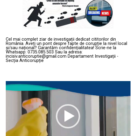
Cel mai complet ziar de investigații dedicat cititorilor din
România. Aveți un pont despre fapte de corupție la nivel local
și/sau național? Garantăm confidențialitatea! Scrie-ne la
Whatsapp: 0735.085.503 Sau la adresa:
incisiv.anticoruptie@gmail.com Departament Investigații -
Secția Anticorupție
Player
video