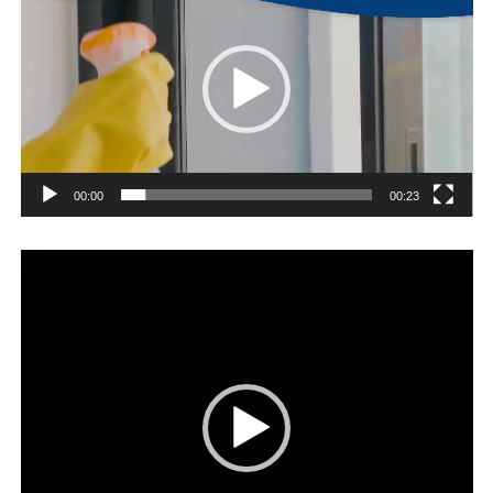
00:00
00:23
Player
video