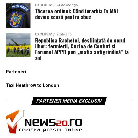
EXCLUSIV
24 de ore ago
Tăcerea ordinei: Când ierarhia în MAI
devine scuză pentru abuz
EXCLUSIV
2 zile ago
Republica Rachetei, desființată de cerul
liber: fermierii, Curtea de Conturi și
Forumul APPR pun „mafia antigrindină” la
zid
Parteneri
Taxi Heathrow to London
PARTENER MEDIA EXCLUSIV