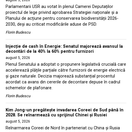
Parlamentarii USR au votat în plenul Camerei Deputaților
proiectul de lege privind aprobarea Strategiei naționale și a
Planului de acțiune pentru conservarea biodiversității 2026-
2030, deși au criticat modificările aduse de PSD.
Florin Budescu
Injecție de cash în Energie: Senatul majorează avansul la
decontări de la 40% la 60% pentru furnizori
august 5, 2026
Plenul Senatului a adoptat o propunere legislativă crucială care
accelerează plățile parțiale către furnizorii de energie electrică
și gaze naturale. Decizia majorează substanțial procentul
acordat ca avans din cererile de decontare depuse în cadrul
schemelor de plafonare.
Florin Budescu
Kim Jong-un pregătește invadarea Coreei de Sud până în
2028. Se reînarmează cu sprijinul Chinei și Rusiei
august 5, 2026
Reînarmarea Coreei de Nord în parteneriat cu China și Rusia