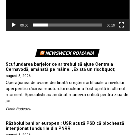
00:00
00:10
NEWSWEEK ROMANIA
Scufundarea barjelor ce ar trebui să ajute Centrala
Cernavodă, amânată pe mâine. „Există un risc&quot;
august 5, 2026
Operațiunea de avarie destinată creșterii artificiale a nivelului
apei pentru răcirea reactorului nuclear a fost oprită în ultimul
moment. Specialiștii au amânat manevra critică pentru ziua de
joi.
Florin Budescu
Războiul banilor europeni: USR acuză PSD că blochează
intenționat fondurile din PNRR
august 5, 2026