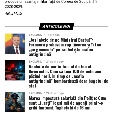
produce un avantaj militar față de Coreea de Sud până în
2028-2029.
Adina Mutăr
ARTICOLE NOI
EXCLUSIV
18 ore ago
„Jos labele de pe Ministrul Barbu!”:
Fermierii prahoveni rup tăcerea și îi fac
„pe genunchi” pe rachetiștii mafiei
antigrindină
EXCLUSIV
24 de ore ago
Racheta de aur în fondul de ten al
Guvernului: Cum să toci 100 de milioane
păzind norii, în timp ce „mafia
antigrindină” bombardează doar bugetul de
stat
EXCLUSIV
24 de ore ago
Marea impostură salarială din Poliție: Cum
sunt „furați” legal mii de agenți printr-o
grilă fantomă, înghețată de 16 ani