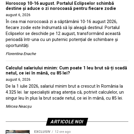
Horoscop 10-16 august. Portalul Eclipselor schimbă
destine și aduce o zi norocoasă pentru fiecare zodie
august 6, 2026
În cea mai norocoasă zi a săptămânii 10-16 august 2026,
fiecare zodie este îndrumată să își aleagă destinul. Portalul
Eclipselor se deschide pe 12 august, transformând această
perioadă într-una cu un puternic potențial de schimbare și
oportunități.
Florentina Enache
Calculul salariului minim: Cum poate 1 leu brut să-ți scadă
netul, ce iei în mână, cu 85 lei?
august 6, 2026
De la 1 iulie 2026, salariul minim brut a crescut în România la
4.325 lei. Iar specialiștii atrag atenția că, potrivit calculelor, un
singur leu în plus la brut scade netul, ce iei în mână, cu 85 lei.
Mircea Neacșu
ARTICOLE NOI
EXCLUSIV
12 ore ago