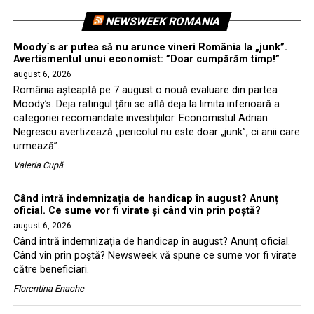
NEWSWEEK ROMANIA
Moody`s ar putea să nu arunce vineri România la „junk”.
Avertismentul unui economist: ”Doar cumpărăm timp!”
august 6, 2026
România așteaptă pe 7 august o nouă evaluare din partea
Moody’s. Deja ratingul țării se află deja la limita inferioară a
categoriei recomandate investițiilor. Economistul Adrian
Negrescu avertizează „pericolul nu este doar „junk”, ci anii care
urmează”.
Valeria Cupă
Când intră indemnizația de handicap în august? Anunț
oficial. Ce sume vor fi virate și când vin prin poștă?
august 6, 2026
Când intră indemnizația de handicap în august? Anunț oficial.
Când vin prin poștă? Newsweek vă spune ce sume vor fi virate
către beneficiari.
Florentina Enache