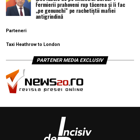
Fermierii prahoveni rup tăcerea și îi fac
„pe genunchi” pe rachetiștii mafiei
antigrindină
Parteneri
Taxi Heathrow to London
PARTENER MEDIA EXCLUSIV