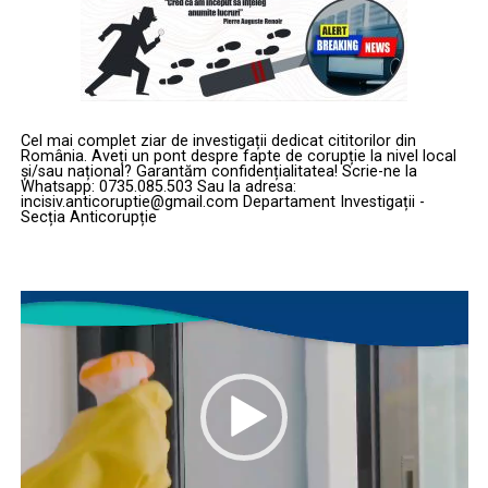
Cel mai complet ziar de investigații dedicat cititorilor din
România. Aveți un pont despre fapte de corupție la nivel local
și/sau național? Garantăm confidențialitatea! Scrie-ne la
Whatsapp: 0735.085.503 Sau la adresa:
incisiv.anticoruptie@gmail.com Departament Investigații -
Secția Anticorupție
Player
video