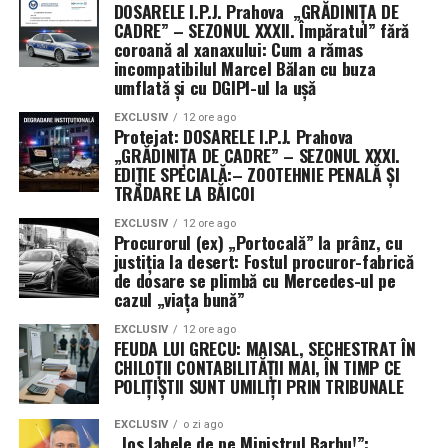
DOSARELE I.P.J. Prahova „GRĂDINIȚA DE
CADRE” – SEZONUL XXXII. Împăratul” fără
coroană al xanaxului: Cum a rămas
incompatibilul Marcel Bălan cu buza
umflată și cu DGIPI-ul la ușă
EXCLUSIV
12 ore ago
Protejat: DOSARELE I.P.J. Prahova
„GRĂDINIȚA DE CADRE” – SEZONUL XXXI.
EDIȚIE SPECIALĂ:– ZOOTEHNIE PENALĂ ȘI
TRĂDARE LA BĂICOI
EXCLUSIV
12 ore ago
Procurorul (ex) „Portocală” la prânz, cu
justiția la desert: Fostul procuror-fabrică
de dosare se plimbă cu Mercedes-ul pe
cazul „viața bună”
EXCLUSIV
12 ore ago
FEUDA LUI GRECU: MAISAL, SECHESTRAT ÎN
CHILOȚII CONTABILITĂȚII MAI, ÎN TIMP CE
POLIȚIȘTII SUNT UMILIȚI PRIN TRIBUNALE
EXCLUSIV
o zi ago
„Jos labele de pe Ministrul Barbu!”: