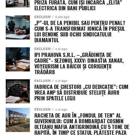
PRIZA FURATĂ. CUM ÎȘI ÎNCARCĂ „ELITA”
ELECTRICA DIN BANI PUBLICI
EXCLUSIV
6 ore ago
„P”-UL DE LA PENIBIL SAU PENTRU PENAL?
CUM S-A TRANSFORMAT IONICĂ ÎN PREȘUL
LUI BENONE SUB OCHII SINDICATULUI
DIAMANTUL
EXCLUSIV
o zi ago
IPJ PRAHOVA S.R.L. –„GRĂDINIȚA DE
CADRE”- SEZONUL XXXV: DINASTIA XANAX,
VOYEURISM LA BĂICOI ȘI CORIGENȚII
TRĂDĂRII
EXCLUSIV
o zi ago
FABRICA DE CHESTORI „CU DEDICAȚIE”: CUM
VREA ANP SĂ DISTRIBUIE STELUȚE AURII
PRIN SPATELE LEGII
EXCLUSIV
o zi ago
RACHETA DE AUR ÎN „FONDUL DE TEN” AL
GUVERNULUI: CUM A BOMBARDAT COSMIN
OLTEANU MAFIA ANTIGRINDINĂ CU 5 TONE DE
RAPIȚĂ, ÎN TIMP CE STATUL PLĂTEȘTE PAZA