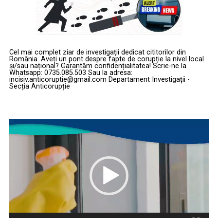
Cel mai complet ziar de investigații dedicat cititorilor din
România. Aveți un pont despre fapte de corupție la nivel local
și/sau național? Garantăm confidențialitatea! Scrie-ne la
Whatsapp: 0735.085.503 Sau la adresa:
incisiv.anticoruptie@gmail.com Departament Investigații -
Secția Anticorupție
Player
video