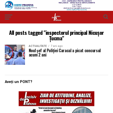
All posts tagged "inspectorul principal Nicuşor
Ţucma"
ACTUALITATE
7 ani ago
Noul șef al Poliției Caracal a picat concursul
acum 2 ani
Aveți un PONT?