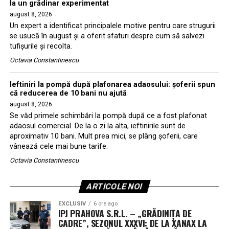
la un grădinar experimentat
august 8, 2026
Un expert a identificat principalele motive pentru care strugurii
se usucă în august și a oferit sfaturi despre cum să salvezi
tufișurile și recolta.
Octavia Constantinescu
Ieftiniri la pompă după plafonarea adaosului: șoferii spun
că reducerea de 10 bani nu ajută
august 8, 2026
Se văd primele schimbări la pompă după ce a fost plafonat
adaosul comercial. De la o zi la alta, ieftinirile sunt de
aproximativ 10 bani. Mult prea mici, se plâng şoferii, care
vânează cele mai bune tarife.
Octavia Constantinescu
ARTICOLE NOI
EXCLUSIV
6 ore ago
IPJ PRAHOVA S.R.L. – „GRĂDINIȚA DE
CADRE”, SEZONUL XXXVI: DE LA XANAX LA