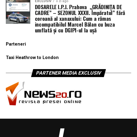
EXCLUSIV
o zi ago
DOSARELE I.P.J. Prahova „GRĂDINIȚA DE
CADRE” – SEZONUL XXXII. Împăratul” fără
coroană al xanaxului: Cum a rămas
incompatibilul Marcel Bălan cu buza
umflată și cu DGIPI-ul la ușă
Parteneri
Taxi Heathrow to London
PARTENER MEDIA EXCLUSIV