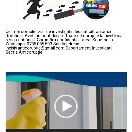
Cel mai complet ziar de investigații dedicat cititorilor din
România. Aveți un pont despre fapte de corupție la nivel local
și/sau național? Garantăm confidențialitatea! Scrie-ne la
Whatsapp: 0735.085.503 Sau la adresa:
incisiv.anticoruptie@gmail.com Departament Investigații -
Secția Anticorupție
Player
video