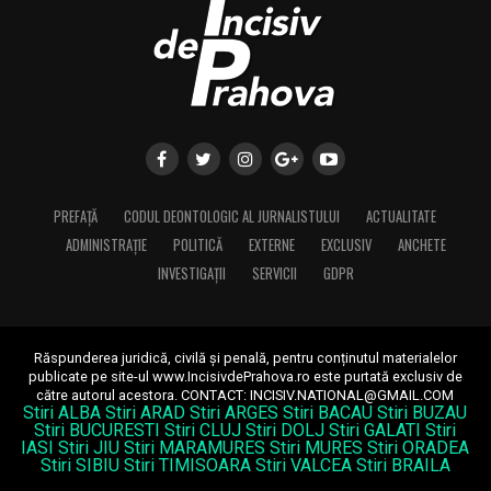
PREFAȚĂ
CODUL DEONTOLOGIC AL JURNALISTULUI
ACTUALITATE
ADMINISTRAȚIE
POLITICĂ
EXTERNE
EXCLUSIV
ANCHETE
INVESTIGAȚII
SERVICII
GDPR
Răspunderea juridică, civilă și penală, pentru conținutul materialelor
publicate pe site-ul www.IncisivdePrahova.ro este purtată exclusiv de
către autorul acestora.
CONTACT: INCISIV.NATIONAL@GMAIL.COM
Stiri ALBA
Stiri ARAD
Stiri ARGES
Stiri BACAU
Stiri BUZAU
Stiri BUCURESTI
Stiri CLUJ
Stiri DOLJ
Stiri GALATI
Stiri
IASI
Stiri JIU
Stiri MARAMURES
Stiri MURES
Stiri ORADEA
Stiri SIBIU
Stiri TIMISOARA
Stiri VALCEA
Stiri BRAILA