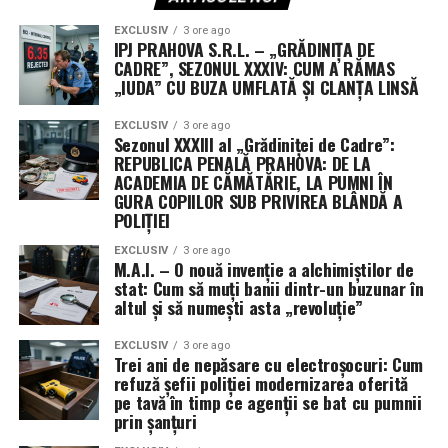
EXCLUSIV
3 ore ago
IPJ PRAHOVA S.R.L. – „GRĂDINIȚA DE
CADRE”, SEZONUL XXXIV: CUM A RĂMAS
„IUDA” CU BUZA UMFLATĂ ȘI CLANȚA LINSĂ
EXCLUSIV
3 ore ago
Sezonul XXXIII al „Grădiniței de Cadre”:
REPUBLICA PENALĂ PRAHOVA: DE LA
ACADEMIA DE CĂMĂTĂRIE, LA PUMNI ÎN
GURA COPIILOR SUB PRIVIREA BLÂNDĂ A
POLIȚIEI
EXCLUSIV
3 ore ago
M.A.I. – O nouă invenție a alchimiștilor de
stat: Cum să muți banii dintr-un buzunar în
altul și să numești asta „revoluție”
EXCLUSIV
3 ore ago
Trei ani de nepăsare cu electroșocuri: Cum
refuză șefii poliției modernizarea oferită
pe tavă în timp ce agenții se bat cu pumnii
prin șanțuri