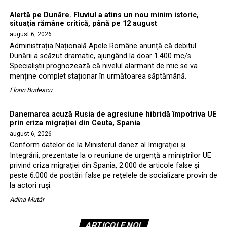
Alertă pe Dunăre. Fluviul a atins un nou minim istoric,
situația rămâne critică, până pe 12 august
august 6, 2026
Administrația Națională Apele Române anunță că debitul
Dunării a scăzut dramatic, ajungând la doar 1.400 mc/s.
Specialiștii prognozează că nivelul alarmant de mic se va
menține complet staționar în următoarea săptămână.
Florin Budescu
Danemarca acuză Rusia de agresiune hibridă împotriva UE
prin criza migrației din Ceuta, Spania
august 6, 2026
Conform datelor de la Ministerul danez al Imigrației și
Integrării, prezentate la o reuniune de urgență a miniștrilor UE
privind criza migrației din Spania, 2.000 de articole false și
peste 6.000 de postări false pe rețelele de socializare provin de
la actori ruși.
Adina Mutăr
ARTICOLE NOI