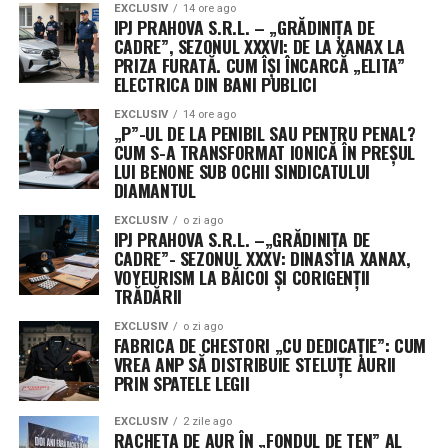
EXCLUSIV
14 ore ago
IPJ PRAHOVA S.R.L. – „GRĂDINIȚA DE
CADRE”, SEZONUL XXXVI: DE LA XANAX LA
PRIZA FURATĂ. CUM ÎȘI ÎNCARCĂ „ELITA”
ELECTRICA DIN BANI PUBLICI
EXCLUSIV
14 ore ago
„P”-UL DE LA PENIBIL SAU PENTRU PENAL?
CUM S-A TRANSFORMAT IONICĂ ÎN PREȘUL
LUI BENONE SUB OCHII SINDICATULUI
DIAMANTUL
EXCLUSIV
o zi ago
IPJ PRAHOVA S.R.L. –„GRĂDINIȚA DE
CADRE”- SEZONUL XXXV: DINASTIA XANAX,
VOYEURISM LA BĂICOI ȘI CORIGENȚII
TRĂDĂRII
EXCLUSIV
o zi ago
FABRICA DE CHESTORI „CU DEDICAȚIE”: CUM
VREA ANP SĂ DISTRIBUIE STELUȚE AURII
PRIN SPATELE LEGII
EXCLUSIV
2 zile ago
RACHETA DE AUR ÎN „FONDUL DE TEN” AL