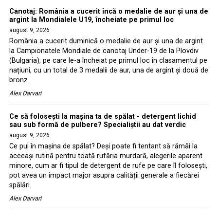
Canotaj: România a cucerit încă o medalie de aur și una de
argint la Mondialele U19, încheiate pe primul loc
august 9, 2026
România a cucerit duminică o medalie de aur și una de argint
la Campionatele Mondiale de canotaj Under-19 de la Plovdiv
(Bulgaria), pe care le-a încheiat pe primul loc în clasamentul pe
națiuni, cu un total de 3 medalii de aur, una de argint și două de
bronz.
Alex Darvari
Ce să folosești la mașina ta de spălat - detergent lichid
sau sub formă de pulbere? Specialiștii au dat verdic
august 9, 2026
Ce pui în mașina de spălat? Deși poate fi tentant să rămâi la
aceeași rutină pentru toată rufăria murdară, alegerile aparent
minore, cum ar fi tipul de detergent de rufe pe care îl folosești,
pot avea un impact major asupra calității generale a fiecărei
spălări.
Alex Darvari