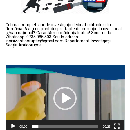
Cel mai complet ziar de investigații dedicat cititorilor din
România. Aveți un pont despre fapte de corupție la nivel local
și/sau național? Garantăm confidențialitatea! Scrie-ne la
Whatsapp: 0735.085.503 Sau la adresa:
incisiv.anticoruptie@gmail.com Departament Investigații -
Secția Anticorupție
Player
video
00:00
00:23