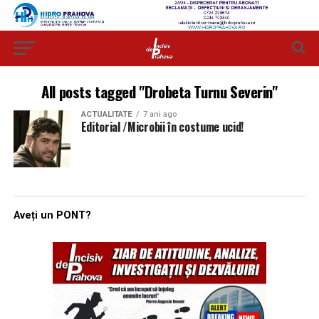
All posts tagged "Drobeta Turnu Severin"
ACTUALITATE
7 ani ago
Editorial /Microbii în costume ucid!
Aveți un PONT?