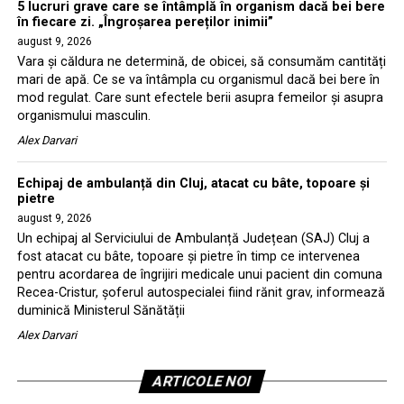
5 lucruri grave care se întâmplă în organism dacă bei bere
în fiecare zi. „Îngroșarea pereților inimii”
august 9, 2026
Vara și căldura ne determină, de obicei, să consumăm cantități
mari de apă. Ce se va întâmpla cu organismul dacă bei bere în
mod regulat. Care sunt efectele berii asupra femeilor și asupra
organismului masculin.
Alex Darvari
Echipaj de ambulanță din Cluj, atacat cu bâte, topoare și
pietre
august 9, 2026
Un echipaj al Serviciului de Ambulanță Județean (SAJ) Cluj a
fost atacat cu bâte, topoare și pietre în timp ce intervenea
pentru acordarea de îngrijiri medicale unui pacient din comuna
Recea-Cristur, șoferul autospecialei fiind rănit grav, informează
duminică Ministerul Sănătății
Alex Darvari
ARTICOLE NOI