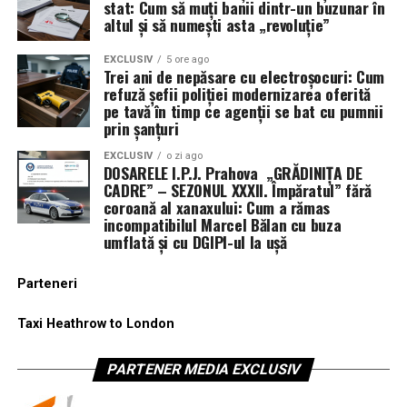
stat: Cum să muți banii dintr-un buzunar în
altul și să numești asta „revoluție”
EXCLUSIV
5 ore ago
Trei ani de nepăsare cu electroșocuri: Cum
refuză șefii poliției modernizarea oferită
pe tavă în timp ce agenții se bat cu pumnii
prin șanțuri
EXCLUSIV
o zi ago
DOSARELE I.P.J. Prahova „GRĂDINIȚA DE
CADRE” – SEZONUL XXXII. Împăratul” fără
coroană al xanaxului: Cum a rămas
incompatibilul Marcel Bălan cu buza
umflată și cu DGIPI-ul la ușă
Parteneri
Taxi Heathrow to London
PARTENER MEDIA EXCLUSIV