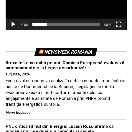
00:00
00:10
NEWSWEEK ROMANIA
Bruxelles e cu ochii pe noi. Comisia Europeană evaluează
amendamentele la Legea decarbonizării
august 6, 2026
Executivul european va analiza în detaliu impactul modificărilor
aduse de Parlamentul de la București legislației de mediu.
Evaluarea vizează direct conformitatea textului cu
angajamentele asumate de România prin PNRR privind
tranziția energetică durabilă.
Florin Budescu
PNL critică ritmul din Energie: Lucian Rusu afirmă că
blocajul nu vine doar din caniculă și secetă