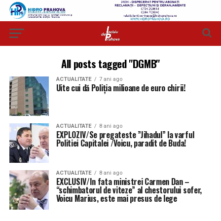
All posts tagged "DGMB"
ACTUALITATE
7 ani ago
Uite cui dă Poliția milioane de euro chirii!
ACTUALITATE
8 ani ago
EXPLOZIV/Se pregateste ”Jihadul” la varful
Politiei Capitalei /Voicu, paradit de Buda!
ACTUALITATE
8 ani ago
EXCLUSIV/In fata ministrei Carmen Dan –
“schimbatorul de viteze” al chestorului sofer,
Voicu Marius, este mai presus de lege