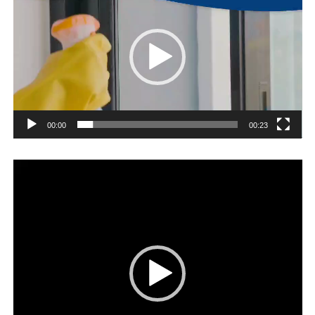
00:00
00:23
Player
video