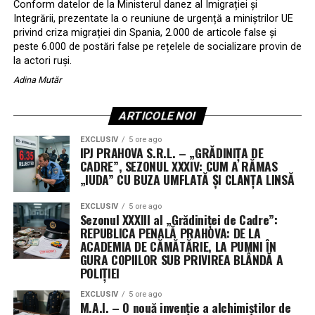
Conform datelor de la Ministerul danez al Imigrației și
Integrării, prezentate la o reuniune de urgență a miniștrilor UE
privind criza migrației din Spania, 2.000 de articole false și
peste 6.000 de postări false pe rețelele de socializare provin de
la actori ruși.
Adina Mutăr
ARTICOLE NOI
EXCLUSIV
5 ore ago
IPJ PRAHOVA S.R.L. – „GRĂDINIȚA DE
CADRE”, SEZONUL XXXIV: CUM A RĂMAS
„IUDA” CU BUZA UMFLATĂ ȘI CLANȚA LINSĂ
EXCLUSIV
5 ore ago
Sezonul XXXIII al „Grădiniței de Cadre”:
REPUBLICA PENALĂ PRAHOVA: DE LA
ACADEMIA DE CĂMĂTĂRIE, LA PUMNI ÎN
GURA COPIILOR SUB PRIVIREA BLÂNDĂ A
POLIȚIEI
EXCLUSIV
5 ore ago
M.A.I. – O nouă invenție a alchimiștilor de