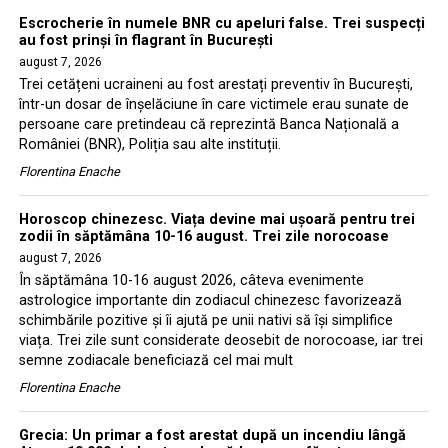
Escrocherie în numele BNR cu apeluri false. Trei suspecți
au fost prinși în flagrant în București
august 7, 2026
Trei cetățeni ucraineni au fost arestați preventiv în București,
într-un dosar de înșelăciune în care victimele erau sunate de
persoane care pretindeau că reprezintă Banca Națională a
României (BNR), Poliția sau alte instituții.
Florentina Enache
Horoscop chinezesc. Viața devine mai ușoară pentru trei
zodii în săptămâna 10-16 august. Trei zile norocoase
august 7, 2026
În săptămâna 10-16 august 2026, câteva evenimente
astrologice importante din zodiacul chinezesc favorizează
schimbările pozitive și îi ajută pe unii nativi să își simplifice
viața. Trei zile sunt considerate deosebit de norocoase, iar trei
semne zodiacale beneficiază cel mai mult
Florentina Enache
Grecia: Un primar a fost arestat după un incendiu lângă