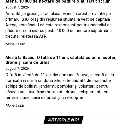
Atena. 10.000 de hectare de pădure s-au făcut scrum
august 7, 2026
Autorităţile greceşti l-au plasat vineri în arest preventiv pe
primarul unui oraş din regiunea situată la vest de capitala
Atena, acuzându-l că este responsabil pentru incendiul de
pădure care a distrus peste 10.000 de hectare săptămâna
trecută, relatează AFP.
Mona Lazăr
Alertă la Bacău. O fată de 11 ani, căutată cu un elicopter,
drone şi câini de urmă
august 7, 2026
O fată în vârstă de 11 ani din comuna Parava, plecată de la
domiciliu în urmă cu două zile, este căutată de mai multe
echipe de poliţişti, jandarmi, pompieri şi voluntari, pentru
găsirea acesteia fiind mobilizate drone, echipamente cu
termoviziune, câini de urmă şi un elicopter.
Mona Lazăr
ARTICOLE NOI