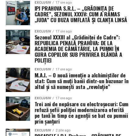
EXCLUSIV
17 ore ago
IPJ PRAHOVA S.R.L. – „GRĂDINIȚA DE
CADRE”, SEZONUL XXXIV: CUM A RĂMAS
„IUDA” CU BUZA UMFLATĂ ȘI CLANȚA LINSĂ
EXCLUSIV
17 ore ago
Sezonul XXXIII al „Grădiniței de Cadre”:
REPUBLICA PENALĂ PRAHOVA: DE LA
ACADEMIA DE CĂMĂTĂRIE, LA PUMNI ÎN
GURA COPIILOR SUB PRIVIREA BLÂNDĂ A
POLIȚIEI
EXCLUSIV
17 ore ago
M.A.I. – O nouă invenție a alchimiștilor de
stat: Cum să muți banii dintr-un buzunar în
altul și să numești asta „revoluție”
EXCLUSIV
17 ore ago
Trei ani de nepăsare cu electroșocuri: Cum
refuză șefii poliției modernizarea oferită
pe tavă în timp ce agenții se bat cu pumnii
prin șanțuri
EXCLUSIV
2 zile ago
DOSARELE I.P.J. Prahova „GRĂDINIȚA DE