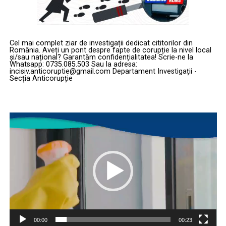
Cel mai complet ziar de investigații dedicat cititorilor din
România. Aveți un pont despre fapte de corupție la nivel local
și/sau național? Garantăm confidențialitatea! Scrie-ne la
Whatsapp: 0735.085.503 Sau la adresa:
incisiv.anticoruptie@gmail.com Departament Investigații -
Secția Anticorupție
Player
video
00:00
00:23