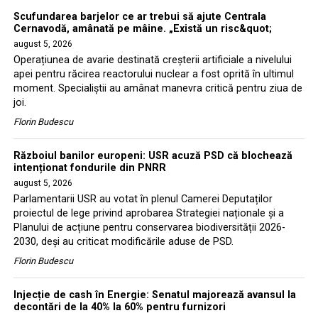
Scufundarea barjelor ce ar trebui să ajute Centrala
Cernavodă, amânată pe mâine. „Există un risc&quot;
august 5, 2026
Operațiunea de avarie destinată creșterii artificiale a nivelului
apei pentru răcirea reactorului nuclear a fost oprită în ultimul
moment. Specialiștii au amânat manevra critică pentru ziua de
joi.
Florin Budescu
Războiul banilor europeni: USR acuză PSD că blochează
intenționat fondurile din PNRR
august 5, 2026
Parlamentarii USR au votat în plenul Camerei Deputaților
proiectul de lege privind aprobarea Strategiei naționale și a
Planului de acțiune pentru conservarea biodiversității 2026-
2030, deși au criticat modificările aduse de PSD.
Florin Budescu
Injecție de cash în Energie: Senatul majorează avansul la
decontări de la 40% la 60% pentru furnizori