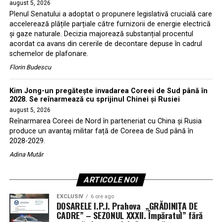
august 5, 2026
Plenul Senatului a adoptat o propunere legislativă crucială care
accelerează plățile parțiale către furnizorii de energie electrică
și gaze naturale. Decizia majorează substanțial procentul
acordat ca avans din cererile de decontare depuse în cadrul
schemelor de plafonare.
Florin Budescu
Kim Jong-un pregătește invadarea Coreei de Sud până în
2028. Se reînarmează cu sprijinul Chinei și Rusiei
august 5, 2026
Reînarmarea Coreei de Nord în parteneriat cu China și Rusia
produce un avantaj militar față de Coreea de Sud până în
2028-2029.
Adina Mutăr
ARTICOLE NOI
EXCLUSIV
6 ore ago
DOSARELE I.P.J. Prahova „GRĂDINIȚA DE
CADRE” – SEZONUL XXXII. Împăratul” fără