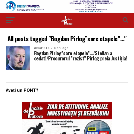
All posts tagged "Bogdan Pîrlog”sare etapele”…"
ANCHETE
6 ani ago
Bogdan Pîrlog”sare etapele”…/Stelian a
cedat!/Procurorul ”rezist” Pîrlog preia Justiția!
Aveți un PONT?