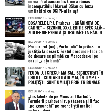
coroană al xanaxului: Cum a rămas
incompatibilul Marcel Bălan cu buza
umflată și cu DGIPI-ul la ușă
EXCLUSIV
6 ore ago
DOSARELE I.P.J. Prahova „GRĂDINIȚA DE
CADRE” – SEZONUL XXXI. EDIȚIE SPECIALĂ:–
ZOOTEHNIE PENALĂ ȘI TRĂDARE LA BĂICOI
EXCLUSIV
6 ore ago
Procurorul (ex) „Portocală” la prânz, cu
justiția la desert: Fostul procuror-fabrică
de dosare se plimbă cu Mercedes-ul pe
cazul „viața bună”
EXCLUSIV
6 ore ago
FEUDA LUI GRECU: MAISAL, SECHESTRAT ÎN
CHILOȚII CONTABILITĂȚII MAI, ÎN TIMP CE
POLIȚIȘTII SUNT UMILIȚI PRIN TRIBUNALE
EXCLUSIV
o zi ago
„Jos labele de pe Ministrul Barbu!”:
Fermierii prahoveni rup tăcerea și îi fac
„pe genunchi” pe rachetiștii mafiei
antigrindină