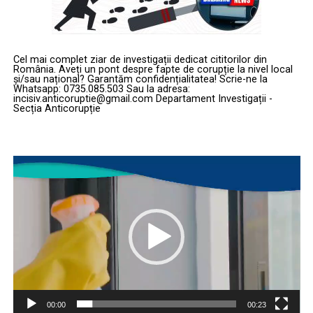
Cel mai complet ziar de investigații dedicat cititorilor din
România. Aveți un pont despre fapte de corupție la nivel local
și/sau național? Garantăm confidențialitatea! Scrie-ne la
Whatsapp: 0735.085.503 Sau la adresa:
incisiv.anticoruptie@gmail.com Departament Investigații -
Secția Anticorupție
Player
video
00:00
00:23