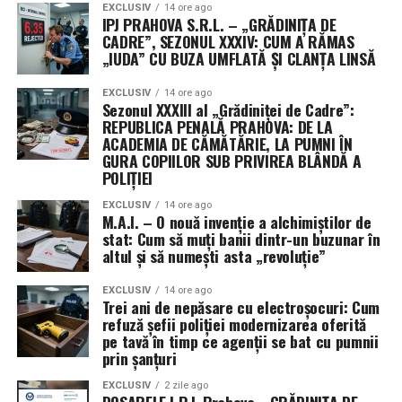
EXCLUSIV
14 ore ago
IPJ PRAHOVA S.R.L. – „GRĂDINIȚA DE
CADRE”, SEZONUL XXXIV: CUM A RĂMAS
„IUDA” CU BUZA UMFLATĂ ȘI CLANȚA LINSĂ
EXCLUSIV
14 ore ago
Sezonul XXXIII al „Grădiniței de Cadre”:
REPUBLICA PENALĂ PRAHOVA: DE LA
ACADEMIA DE CĂMĂTĂRIE, LA PUMNI ÎN
GURA COPIILOR SUB PRIVIREA BLÂNDĂ A
POLIȚIEI
EXCLUSIV
14 ore ago
M.A.I. – O nouă invenție a alchimiștilor de
stat: Cum să muți banii dintr-un buzunar în
altul și să numești asta „revoluție”
EXCLUSIV
14 ore ago
Trei ani de nepăsare cu electroșocuri: Cum
refuză șefii poliției modernizarea oferită
pe tavă în timp ce agenții se bat cu pumnii
prin șanțuri
EXCLUSIV
2 zile ago
DOSARELE I.P.J. Prahova „GRĂDINIȚA DE