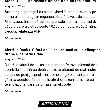
Atena. 10.000 de hectare de pădure s-au făcut scrum
august 7, 2026
Autorităţile greceşti l-au plasat vineri în arest preventiv pe
primarul unui oraş din regiunea situată la vest de capitala
Atena, acuzându-l că este responsabil pentru incendiul de
pădure care a distrus peste 10.000 de hectare săptămâna
trecută, relatează AFP.
Mona Lazăr
Alertă la Bacău. O fată de 11 ani, căutată cu un elicopter,
drone şi câini de urmă
august 7, 2026
O fată în vârstă de 11 ani din comuna Parava, plecată de la
domiciliu în urmă cu două zile, este căutată de mai multe
echipe de poliţişti, jandarmi, pompieri şi voluntari, pentru
găsirea acesteia fiind mobilizate drone, echipamente cu
termoviziune, câini de urmă şi un elicopter.
Mona Lazăr
ARTICOLE NOI