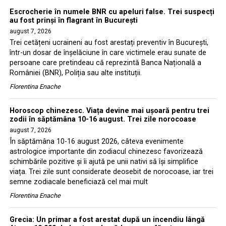
Escrocherie în numele BNR cu apeluri false. Trei suspecți
au fost prinși în flagrant în București
august 7, 2026
Trei cetățeni ucraineni au fost arestați preventiv în București,
într-un dosar de înșelăciune în care victimele erau sunate de
persoane care pretindeau că reprezintă Banca Națională a
României (BNR), Poliția sau alte instituții.
Florentina Enache
Horoscop chinezesc. Viața devine mai ușoară pentru trei
zodii în săptămâna 10-16 august. Trei zile norocoase
august 7, 2026
În săptămâna 10-16 august 2026, câteva evenimente
astrologice importante din zodiacul chinezesc favorizează
schimbările pozitive și îi ajută pe unii nativi să își simplifice
viața. Trei zile sunt considerate deosebit de norocoase, iar trei
semne zodiacale beneficiază cel mai mult
Florentina Enache
Grecia: Un primar a fost arestat după un incendiu lângă