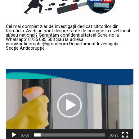
Cel mai complet ziar de investigații dedicat cititorilor din
România. Aveți un pont despre fapte de corupție la nivel local
și/sau național? Garantăm confidențialitatea! Scrie-ne la
Whatsapp: 0735.085.503 Sau la adresa:
incisiv.anticoruptie@gmail.com Departament Investigații -
Secția Anticorupție
Player
video
00:00
00:23