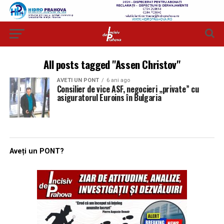
All posts tagged "Assen Christov"
AVETI UN PONT
6 ani ago
Consilier de vice ASF, negocieri „private” cu
asiguratorul Euroins în Bulgaria
Aveți un PONT?