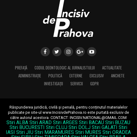
PREFAȚĂ
CODUL DEONTOLOGIC AL JURNALISTULUI
ACTUALITATE
ADMINISTRAȚIE
POLITICĂ
EXTERNE
EXCLUSIV
ANCHETE
INVESTIGAȚII
SERVICII
GDPR
Răspunderea juridică, civilă și penală, pentru conținutul materialelor
publicate pe site-ul www.IncisivdePrahova.ro este purtată exclusiv de
către autorul acestora.
CONTACT: INCISIV.NATIONAL@GMAIL.COM
Stiri ALBA
Stiri ARAD
Stiri ARGES
Stiri BACAU
Stiri BUZAU
Stiri BUCURESTI
Stiri CLUJ
Stiri DOLJ
Stiri GALATI
Stiri
IASI
Stiri JIU
Stiri MARAMURES
Stiri MURES
Stiri ORADEA