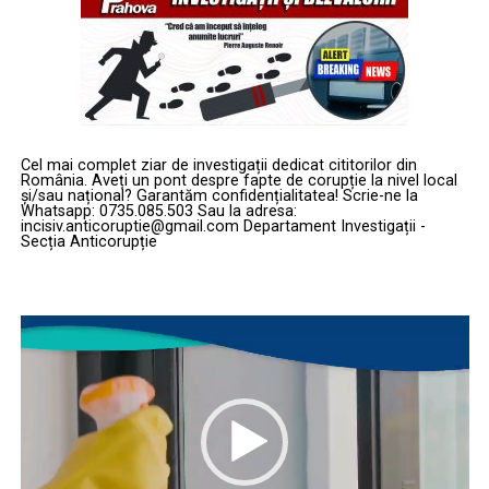
Cel mai complet ziar de investigații dedicat cititorilor din
România. Aveți un pont despre fapte de corupție la nivel local
și/sau național? Garantăm confidențialitatea! Scrie-ne la
Whatsapp: 0735.085.503 Sau la adresa:
incisiv.anticoruptie@gmail.com Departament Investigații -
Secția Anticorupție
Player
video