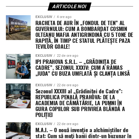
ARTICOLE NOI
EXCLUSIV
4 ore ago
RACHETA DE AUR ÎN „FONDUL DE TEN” AL
GUVERNULUI: CUM A BOMBARDAT COSMIN
OLTEANU MAFIA ANTIGRINDINĂ CU 5 TONE DE
RAPIȚĂ, ÎN TIMP CE STATUL PLĂTEȘTE PAZA
TEVILOR GOALE!
EXCLUSIV
22 de ore ago
IPJ PRAHOVA S.R.L. – „GRĂDINIȚA DE
CADRE”, SEZONUL XXXIV: CUM A RĂMAS
„IUDA” CU BUZA UMFLATĂ ȘI CLANȚA LINSĂ
EXCLUSIV
22 de ore ago
Sezonul XXXIII al „Grădiniței de Cadre”:
REPUBLICA PENALĂ PRAHOVA: DE LA
ACADEMIA DE CĂMĂTĂRIE, LA PUMNI ÎN
GURA COPIILOR SUB PRIVIREA BLÂNDĂ A
POLIȚIEI
EXCLUSIV
22 de ore ago
M.A.I. – O nouă invenție a alchimiștilor de
stat: Cum să muți banii dintr-un buzunar în