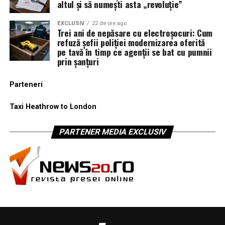
altul și să numești asta „revoluție”
EXCLUSIV
22 de ore ago
Trei ani de nepăsare cu electroșocuri: Cum
refuză șefii poliției modernizarea oferită
pe tavă în timp ce agenții se bat cu pumnii
prin șanțuri
Parteneri
Taxi Heathrow to London
PARTENER MEDIA EXCLUSIV