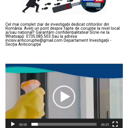
Cel mai complet ziar de investigații dedicat cititorilor din
România. Aveți un pont despre fapte de corupție la nivel local
și/sau național? Garantăm confidențialitatea! Scrie-ne la
Whatsapp: 0735.085.503 Sau la adresa:
incisiv.anticoruptie@gmail.com Departament Investigații -
Secția Anticorupție
Player
video
00:00
00:23