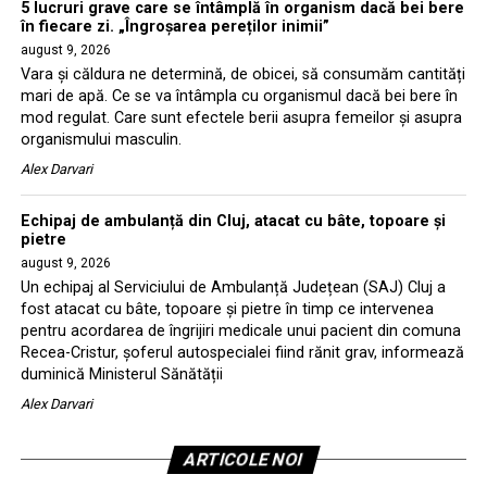
5 lucruri grave care se întâmplă în organism dacă bei bere
în fiecare zi. „Îngroșarea pereților inimii”
august 9, 2026
Vara și căldura ne determină, de obicei, să consumăm cantități
mari de apă. Ce se va întâmpla cu organismul dacă bei bere în
mod regulat. Care sunt efectele berii asupra femeilor și asupra
organismului masculin.
Alex Darvari
Echipaj de ambulanță din Cluj, atacat cu bâte, topoare și
pietre
august 9, 2026
Un echipaj al Serviciului de Ambulanță Județean (SAJ) Cluj a
fost atacat cu bâte, topoare și pietre în timp ce intervenea
pentru acordarea de îngrijiri medicale unui pacient din comuna
Recea-Cristur, șoferul autospecialei fiind rănit grav, informează
duminică Ministerul Sănătății
Alex Darvari
ARTICOLE NOI