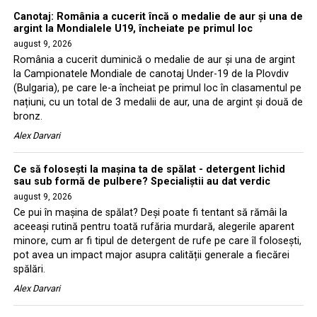
Canotaj: România a cucerit încă o medalie de aur și una de
argint la Mondialele U19, încheiate pe primul loc
august 9, 2026
România a cucerit duminică o medalie de aur și una de argint
la Campionatele Mondiale de canotaj Under-19 de la Plovdiv
(Bulgaria), pe care le-a încheiat pe primul loc în clasamentul pe
națiuni, cu un total de 3 medalii de aur, una de argint și două de
bronz.
Alex Darvari
Ce să folosești la mașina ta de spălat - detergent lichid
sau sub formă de pulbere? Specialiștii au dat verdic
august 9, 2026
Ce pui în mașina de spălat? Deși poate fi tentant să rămâi la
aceeași rutină pentru toată rufăria murdară, alegerile aparent
minore, cum ar fi tipul de detergent de rufe pe care îl folosești,
pot avea un impact major asupra calității generale a fiecărei
spălări.
Alex Darvari