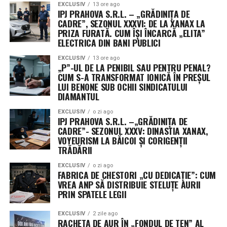
EXCLUSIV
13 ore ago
IPJ PRAHOVA S.R.L. – „GRĂDINIȚA DE
CADRE”, SEZONUL XXXVI: DE LA XANAX LA
PRIZA FURATĂ. CUM ÎȘI ÎNCARCĂ „ELITA”
ELECTRICA DIN BANI PUBLICI
EXCLUSIV
13 ore ago
„P”-UL DE LA PENIBIL SAU PENTRU PENAL?
CUM S-A TRANSFORMAT IONICĂ ÎN PREȘUL
LUI BENONE SUB OCHII SINDICATULUI
DIAMANTUL
EXCLUSIV
o zi ago
IPJ PRAHOVA S.R.L. –„GRĂDINIȚA DE
CADRE”- SEZONUL XXXV: DINASTIA XANAX,
VOYEURISM LA BĂICOI ȘI CORIGENȚII
TRĂDĂRII
EXCLUSIV
o zi ago
FABRICA DE CHESTORI „CU DEDICAȚIE”: CUM
VREA ANP SĂ DISTRIBUIE STELUȚE AURII
PRIN SPATELE LEGII
EXCLUSIV
2 zile ago
RACHETA DE AUR ÎN „FONDUL DE TEN” AL