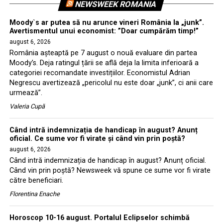
NEWSWEEK ROMANIA
Moody`s ar putea să nu arunce vineri România la „junk”.
Avertismentul unui economist: ”Doar cumpărăm timp!”
august 6, 2026
România așteaptă pe 7 august o nouă evaluare din partea
Moody’s. Deja ratingul țării se află deja la limita inferioară a
categoriei recomandate investițiilor. Economistul Adrian
Negrescu avertizează „pericolul nu este doar „junk”, ci anii care
urmează”.
Valeria Cupă
Când intră indemnizația de handicap în august? Anunț
oficial. Ce sume vor fi virate și când vin prin poștă?
august 6, 2026
Când intră indemnizația de handicap în august? Anunț oficial.
Când vin prin poștă? Newsweek vă spune ce sume vor fi virate
către beneficiari.
Florentina Enache
Horoscop 10-16 august. Portalul Eclipselor schimbă