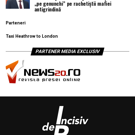
„pe genunchi” pe rachetiștii mafiei
antigrindină
Parteneri
Taxi Heathrow to London
PARTENER MEDIA EXCLUSIV