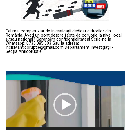
Cel mai complet ziar de investigații dedicat cititorilor din
România. Aveți un pont despre fapte de corupție la nivel local
și/sau național? Garantăm confidențialitatea! Scrie-ne la
Whatsapp: 0735.085.503 Sau la adresa:
incisiv.anticoruptie@gmail.com Departament Investigații -
Secția Anticorupție
Player
video