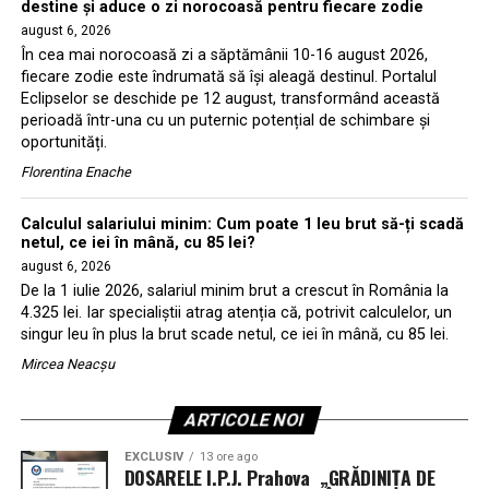
destine și aduce o zi norocoasă pentru fiecare zodie
august 6, 2026
În cea mai norocoasă zi a săptămânii 10-16 august 2026,
fiecare zodie este îndrumată să își aleagă destinul. Portalul
Eclipselor se deschide pe 12 august, transformând această
perioadă într-una cu un puternic potențial de schimbare și
oportunități.
Florentina Enache
Calculul salariului minim: Cum poate 1 leu brut să-ți scadă
netul, ce iei în mână, cu 85 lei?
august 6, 2026
De la 1 iulie 2026, salariul minim brut a crescut în România la
4.325 lei. Iar specialiștii atrag atenția că, potrivit calculelor, un
singur leu în plus la brut scade netul, ce iei în mână, cu 85 lei.
Mircea Neacșu
ARTICOLE NOI
EXCLUSIV
13 ore ago
DOSARELE I.P.J. Prahova „GRĂDINIȚA DE