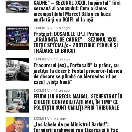
CADRE” – SEZONUL XXXII. Împăratul” fără
coroană al xanaxului: Cum a rămas
incompatibilul Marcel Bălan cu buza
umflată și cu DGIPI-ul la ușă
EXCLUSIV
13 ore ago
Protejat: DOSARELE I.P.J. Prahova
„GRĂDINIȚA DE CADRE” – SEZONUL XXXI.
EDIȚIE SPECIALĂ:– ZOOTEHNIE PENALĂ ȘI
TRĂDARE LA BĂICOI
EXCLUSIV
13 ore ago
Procurorul (ex) „Portocală” la prânz, cu
justiția la desert: Fostul procuror-fabrică
de dosare se plimbă cu Mercedes-ul pe
cazul „viața bună”
EXCLUSIV
13 ore ago
FEUDA LUI GRECU: MAISAL, SECHESTRAT ÎN
CHILOȚII CONTABILITĂȚII MAI, ÎN TIMP CE
POLIȚIȘTII SUNT UMILIȚI PRIN TRIBUNALE
EXCLUSIV
o zi ago
„Jos labele de pe Ministrul Barbu!”:
Fermierii prahoveni rup tăcerea și îi fac