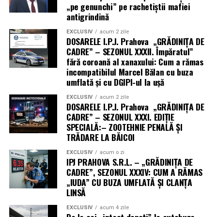
„pe genunchi” pe rachetiștii mafiei
antigrindină
EXCLUSIV
acum 2 zile
DOSARELE I.P.J. Prahova „GRĂDINIȚA DE
CADRE” – SEZONUL XXXII. Împăratul”
fără coroană al xanaxului: Cum a rămas
incompatibilul Marcel Bălan cu buza
umflată și cu DGIPI-ul la ușă
EXCLUSIV
acum 2 zile
DOSARELE I.P.J. Prahova „GRĂDINIȚA DE
CADRE” – SEZONUL XXXI. EDIȚIE
SPECIALĂ:– ZOOTEHNIE PENALĂ ȘI
TRĂDARE LA BĂICOI
EXCLUSIV
acum o zi
IPJ PRAHOVA S.R.L. – „GRĂDINIȚA DE
CADRE”, SEZONUL XXXIV: CUM A RĂMAS
„IUDA” CU BUZA UMFLATĂ ȘI CLANȚA
LINSĂ
EXCLUSIV
acum 4 zile
De la cai „intact dopați” la autobuze