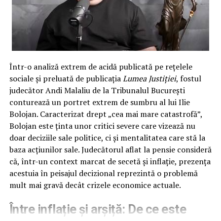
50.000 de motive să plângi în duba
Poliției
Din nefericire pentru acești „antrenori de credite”,
Într-o analiză extrem de acidă publicată pe rețelele
planul lor s-a izbit frontal de realitatea dură a cătușelor.
sociale și preluată de publicația
Lumea Justiției
, fostul
Sesizați de victimă, care a avut prezența de spirit
judecător Andi Malaliu de la Tribunalul București
necesară într-un moment critic, polițiștii din Capitală au
conturează un portret extrem de sumbru al lui Ilie
trecut la treabă. Nu cu vorbe, ci cu fapte. Au înțeles
Bolojan. Caracterizat drept „cea mai mare catastrofă”,
instantaneu mecanismul infracțional și au pregătit
Bolojan este ținta unor critici severe care vizează nu
„scena” pentru actul final: flagrantul.
doar deciziile sale politice, ci și mentalitatea care stă la
În momentul în care escrocii au întins mâna cu
baza acțiunilor sale. Judecătorul aflat la pensie consideră
nerușinare după plicul ce conținea cei 50.000 de lei,
că, într-un context marcat de secetă și inflație, prezența
„curierii” au primit o surpriză pe care nu o vor uita prea
acestuia în peisajul decizional reprezintă o problemă
curând. În loc de bancnote foșnitoare, au simțit pe
mult mai gravă decât crizele economice actuale.
încheieturi metalul rece al cătușelor. Polițiștii i-au
Între inflație și arșiță: De ce este
imobilizat fulgerător, iar cercetările nu s-au oprit la
simplii pioni; a fost identificat rapid și un al treilea