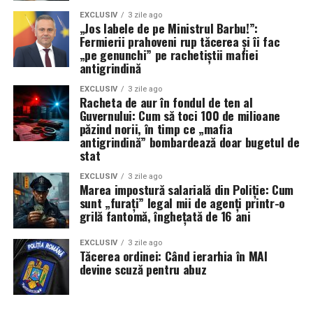
EXCLUSIV
3 zile ago
„Jos labele de pe Ministrul Barbu!”:
Fermierii prahoveni rup tăcerea și îi fac
„pe genunchi” pe rachetiștii mafiei
antigrindină
EXCLUSIV
3 zile ago
Racheta de aur în fondul de ten al
Guvernului: Cum să toci 100 de milioane
păzind norii, în timp ce „mafia
antigrindină” bombardează doar bugetul de
stat
EXCLUSIV
3 zile ago
Marea impostură salarială din Poliție: Cum
sunt „furați” legal mii de agenți printr-o
grilă fantomă, înghețată de 16 ani
EXCLUSIV
3 zile ago
Tăcerea ordinei: Când ierarhia în MAI
devine scuză pentru abuz