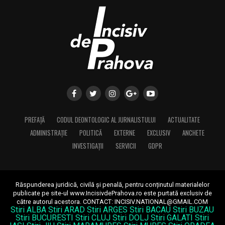
PREFAȚĂ
CODUL DEONTOLOGIC AL JURNALISTULUI
ACTUALITATE
ADMINISTRAȚIE
POLITICĂ
EXTERNE
EXCLUSIV
ANCHETE
INVESTIGAȚII
SERVICII
GDPR
Răspunderea juridică, civilă și penală, pentru conținutul materialelor
publicate pe site-ul www.IncisivdePrahova.ro este purtată exclusiv de
către autorul acestora.
CONTACT: INCISIV.NATIONAL@GMAIL.COM
Stiri ALBA
Stiri ARAD
Stiri ARGES
Stiri BACAU
Stiri BUZAU
Stiri BUCURESTI
Stiri CLUJ
Stiri DOLJ
Stiri GALATI
Stiri