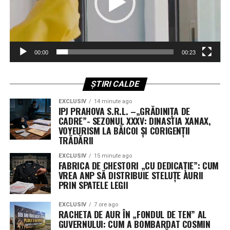
Întregul tablou este vegheat de „aristocrația” eternă a
dreptului: Ovidiu-Vasile Predescu tronează ca
Președinte de onoare, în timp ce Nicolae Grofu exercită
funcția de Președinte executiv.
00:00
00:23
Și pentru ca tabloul să fie complet „academic”, Prim-
vicepreședinte este nimeni altul decât Tudorel Toader.
ȘTIRI CALDE
Da, ați citit bine! Omul care a redefinit concepte juridice
întregi stă la dreapta puterii în ARSP, asigurându-se că
EXCLUSIV
14 minute ago
IPJ PRAHOVA S.R.L. –„GRĂDINIȚA DE
„știința” se face ca la carte – cartea lor de vizită, desigur.
CADRE”- SEZONUL XXXV: DINASTIA XANAX,
VOYEURISM LA BĂICOI ȘI CORIGENȚII
Armata de „Vipi” și Cenzorii: Un
TRĂDĂRII
Consiliu Director mai mare decât o
EXCLUSIV
15 minute ago
FABRICA DE CHESTORI „CU DEDICAȚIE”: CUM
primărie de comună
VREA ANP SĂ DISTRIBUIE STELUȚE AURII
PRIN SPATELE LEGII
Dacă v-ați fi imaginat că o asociație se conduce cu doi-
trei oameni, vă înșelați amarnic. Setea de funcții este
EXCLUSIV
7 ore ago
RACHETA DE AUR ÎN „FONDUL DE TEN” AL
atât de mare încât Consiliul Director al ARSP a fost
GUVERNULUI: CUM A BOMBARDAT COSMIN