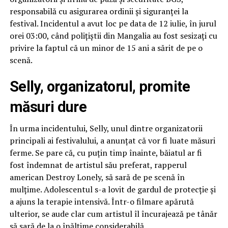
responsabilă cu asigurarea ordinii și siguranței la
festival. Incidentul a avut loc pe data de 12 iulie, în jurul
orei 03:00, când polițiștii din Mangalia au fost sesizați cu
privire la faptul că un minor de 15 ani a sărit de pe o
scenă.
Selly, organizatorul, promite
măsuri dure
În urma incidentului, Selly, unul dintre organizatorii
principali ai festivalului, a anunțat că vor fi luate măsuri
ferme. Se pare că, cu puțin timp înainte, băiatul ar fi
fost îndemnat de artistul său preferat, rapperul
american Destroy Lonely, să sară de pe scenă în
mulțime. Adolescentul s-a lovit de gardul de protecție și
a ajuns la terapie intensivă. Într-o filmare apărută
ulterior, se aude clar cum artistul îl încurajează pe tânăr
să sară de la o înălțime considerabilă.