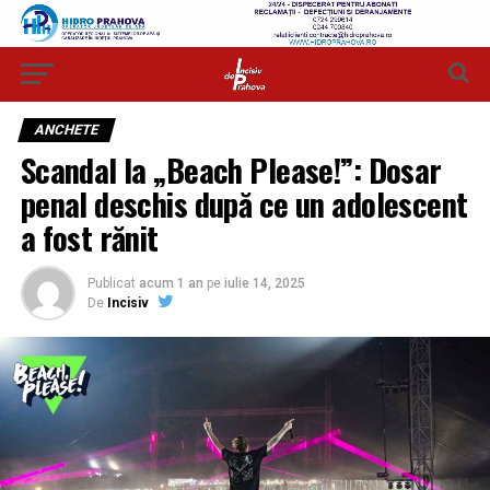
ANCHETE
Scandal la „Beach Please!”: Dosar
penal deschis după ce un adolescent
a fost rănit
Publicat
acum 1 an
pe
iulie 14, 2025
De
Incisiv