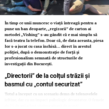
În timp ce unii muncesc o viață întreagă pentru a
pune un ban deoparte, „regizorii” de carton ai
metodei „Vishing” s-au gândit că e mai simplu să
facă teatru la telefon. Doar că, de data aceasta, piesa
lor s-a jucat cu casa închisă… direct în arestul
poliției, după o demonstrație de forță și
profesionalism semnată de structurile de
investigații din București.
„Directorii” de la colțul străzii și
basmul cu „contul securizat”
Totul a început cu un scenariu demn de telenovelele
ieftine, dar cu un impact psihologic devastator. O femeie
de 75 de ani a fost victima aleasă de acești