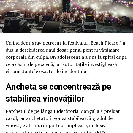
Un incident grav petrecut la festivalul „Beach Please!” a
dus la deschiderea unui dosar penal pentru vătămare
corporală din culpă. Un adolescent a ajuns la spital după
ce a căzut de pe scenă, iar autoritățile investighează
circumstanțele exacte ale incidentului.
Ancheta se concentrează pe
stabilirea vinovățiilor
Parchetul de pe lângă Judecătoria Mangalia a preluat
cazul, iar anchetatorii vor să stabilească gradul de
vinovăție al tuturor părților implicate, inclusiv
organizatorii și firma de pază și securitate BGS,