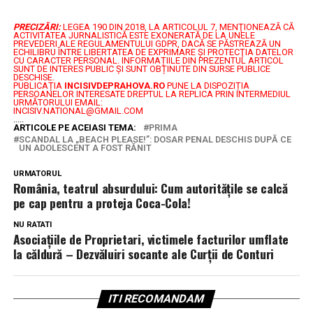
PRECIZĂRI:
LEGEA 190 DIN 2018, LA ARTICOLUL 7, MENŢIONEAZĂ CĂ
ACTIVITATEA JURNALISTICĂ ESTE EXONERATĂ DE LA UNELE
PREVEDERI ALE REGULAMENTULUI GDPR, DACĂ SE PĂSTREAZĂ UN
ECHILIBRU ÎNTRE LIBERTATEA DE EXPRIMARE ŞI PROTECŢIA DATELOR
CU CARACTER PERSONAL.
INFORMAȚIILE DIN PREZENTUL ARTICOL
SUNT DE INTERES PUBLIC ȘI SUNT OBȚINUTE DIN SURSE PUBLICE
DESCHISE.
PUBLICAȚIA
INCISIVDEPRAHOVA.RO
PUNE LA DISPOZIȚIA
PERSOANELOR INTERESATE DREPTUL LA REPLICA PRIN INTERMEDIUL
URMĂTORULUI EMAIL:
INCISIV.NATIONAL@GMAIL.COM
.....
ARTICOLE PE ACEIASI TEMA:
PRIMA
SCANDAL LA „BEACH PLEASE!”: DOSAR PENAL DESCHIS DUPĂ CE
UN ADOLESCENT A FOST RĂNIT
URMATORUL
România, teatrul absurdului: Cum autoritățile se calcă
pe cap pentru a proteja Coca-Cola!
NU RATATI
Asociațiile de Proprietari, victimele facturilor umflate
la căldură – Dezvăluiri socante ale Curții de Conturi
ITI RECOMANDAM