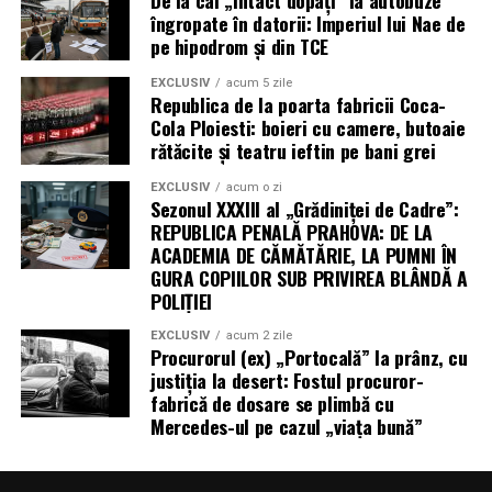
îngropate în datorii: Imperiul lui Nae de
pe hipodrom și din TCE
EXCLUSIV
acum 5 zile
Republica de la poarta fabricii Coca-
Cola Ploiesti: boieri cu camere, butoaie
rătăcite și teatru ieftin pe bani grei
EXCLUSIV
acum o zi
Sezonul XXXIII al „Grădiniței de Cadre”:
REPUBLICA PENALĂ PRAHOVA: DE LA
ACADEMIA DE CĂMĂTĂRIE, LA PUMNI ÎN
GURA COPIILOR SUB PRIVIREA BLÂNDĂ A
POLIȚIEI
EXCLUSIV
acum 2 zile
Procurorul (ex) „Portocală” la prânz, cu
justiția la desert: Fostul procuror-
fabrică de dosare se plimbă cu
Mercedes-ul pe cazul „viața bună”