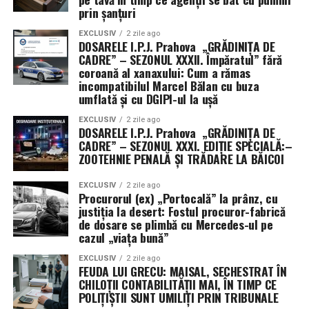
Ana Iancu, Nicoleta Hegheș, Ion Craiovan, Elena-
prin șanțuri
Giorgiana Simionescu, Bogdan Buneci și Vlad-Alexandru
EXCLUSIV
2 zile ago
Voicescu. Toți acești „doctori” și „conferențiari” veghează
DOSARELE I.P.J. Prahova „GRĂDINIȚA DE
la bunul mers al științei penale, în timp ce Comisia de
CADRE” – SEZONUL XXXII. Împăratul” fără
coroană al xanaxului: Cum a rămas
cenzori, formată din Petrică Anton, Alexandra Bazon și
incompatibilul Marcel Bălan cu buza
Bianca-Denisa Grigorie, stă cu ochii pe cifre.
umflată și cu DGIPI-ul la ușă
În concluzie, ARSP s-a transformat într-o veritabilă
EXCLUSIV
2 zile ago
DOSARELE I.P.J. Prahova „GRĂDINIȚA DE
fortăreață a titlurilor, unde „promovarea” este
CADRE” – SEZONUL XXXI. EDIȚIE SPECIALĂ:–
cuvântul de ordine, iar „rotația cadrelor” este sport
ZOOTEHNIE PENALĂ ȘI TRĂDARE LA BĂICOI
național. Rămâne de văzut dacă dincolo de aceste
numiri pompoase, știința penală va progresa sau
EXCLUSIV
2 zile ago
Procurorul (ex) „Portocală” la prânz, cu
dacă asociația va rămâne doar un club exclusivist
justiția la desert: Fostul procuror-fabrică
unde „greii” își dau diplome unii altora, sub privirile
de dosare se plimbă cu Mercedes-ul pe
admirative ale unei audiențe care încă mai crede că
cazul „viața bună”
funcția face pe om, și nu invers. (Irinel I.).
EXCLUSIV
2 zile ago
FEUDA LUI GRECU: MAISAL, SECHESTRAT ÎN
CHILOȚII CONTABILITĂȚII MAI, ÎN TIMP CE
POLIȚIȘTII SUNT UMILIȚI PRIN TRIBUNALE