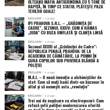
„extins” chirurgical, de la 15 la 18 membri. Că doar e loc
OLTEANU MAFIA ANTIGRINDINĂ CU 5 TONE DE
RAPIȚĂ, ÎN TIMP CE STATUL PLĂTEȘTE PAZA
pentru toată lumea sub soarele dreptului penal!
TEVILOR GOALE!
Departamentele sunt împărțite cu o precizie de
EXCLUSIV
o zi ago
IPJ PRAHOVA S.R.L. – „GRĂDINIȚA DE
ceasornic elvețian: Petre Buneci se ocupă de organizare,
CADRE”, SEZONUL XXXIV: CUM A RĂMAS
Adrian-Mihai Hotca de știință (că tot e „științifică”
„IUDA” CU BUZA UMFLATĂ ȘI CLANȚA LINSĂ
asociația), iar Vasile Drăghici îi suflă în ceafă lui Udroiu
din postura de Secretar General Adjunct. Banii – acea
EXCLUSIV
o zi ago
Sezonul XXXIII al „Grădiniței de Cadre”:
resursă vulgară, dar necesară – sunt lăsați pe mâna
REPUBLICA PENALĂ PRAHOVA: DE LA
expertei Simona Mihaela Andrei, care ocupă funcția de
ACADEMIA DE CĂMĂTĂRIE, LA PUMNI ÎN
Trezorier și face parte, evident, din Biroul Consiliului
GURA COPIILOR SUB PRIVIREA BLÂNDĂ A
Director.
POLIȚIEI
EXCLUSIV
o zi ago
Nume grele, titluri lungi și o listă de
M.A.I. – O nouă invenție a alchimiștilor de
stat: Cum să muți banii dintr-un buzunar în
membri care nu se mai termină
altul și să numești asta „revoluție”
Pentru ca niciun orgoliu să nu fie rănit, lista membrilor
EXCLUSIV
o zi ago
Trei ani de nepăsare cu electroșocuri: Cum
Consiliului Director pare desprinsă dintr-un anuar de
refuză șefii poliției modernizarea oferită
onoare: Alexandru Boroi, Norel-Laurențiu Neagu, Elena-
pe tavă în timp ce agenții se bat cu pumnii